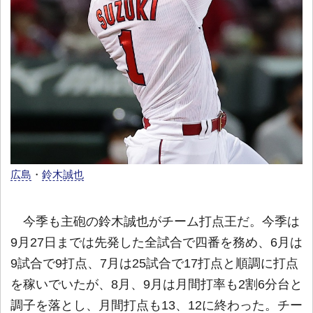
広島
・
鈴木誠也
今季も主砲の鈴木誠也がチーム打点王だ。今季は
9月27日までは先発した全試合で四番を務め、6月は
9試合で9打点、7月は25試合で17打点と順調に打点
を稼いでいたが、8月、9月は月間打率も2割6分台と
調子を落とし、月間打点も13、12に終わった。チー