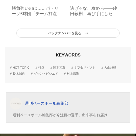
勝負強いのは……パ・リ
逃げるな、攻めろ――砂
ーグ6球団「チーム打点
田毅樹、再び手にした自
王」は誰？
信とともに／FOR REAL -
in progress -
バックナンバーを見る
KEYWORDS
HOT TOPIC
打点
岡本和真
ネフタリ・ソト
大山悠輔
鈴木誠也
ダヤン・ビシエド
村上宗隆
週刊ベースボール編集部
週刊ベースボール編集部が今注目の選手、出来事をお届け