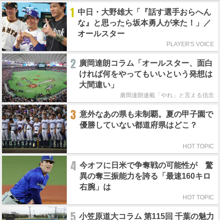
1
中日・大野雄大「『話す選手おらへん
な』と思ったら坂本勇人が来た！」／
オールスター
PLAYER'S VOICE
2
廣岡達朗コラム「オールスター、面白
ければ何をやってもいいという発想は
大間違い」
廣岡達朗連載「やれ」と言える信念
3
意外なあの県も未制覇。夏の甲子園で
優勝していない都道府県はどこ？
HOT TOPIC
4
今オフに日米で争奪戦の可能性が 驚
異の奪三振能力を誇る「最速160キロ
右腕」は
HOT TOPIC
5
小笠原道大コラム 第115回 千葉の魅力