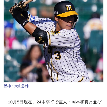
阪神
・
大山悠輔
10月5日現在、24本塁打で巨人・岡本和真と並び