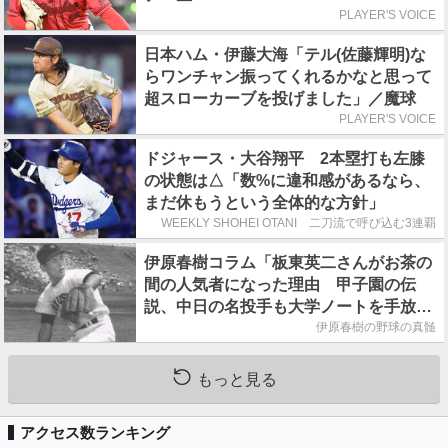
PLAYER'S VOICE
日本ハム・伊藤大海「テル(佐藤輝明)な
らワンチャン振ってくれるかなと思って
超スローカーブを投げました」／魔球
PLAYER'S VOICE
ドジャース・大谷翔平 2本塁打も左膝
の状態は△「数%に違和感があるなら、
まだ休もうという全体的な方針」
WEEKLY SHOHEI OTANI 二刀流で呼び込む3連覇
伊原春樹コラム「板東英二さんがお茶の
間の人気者になった理由 甲子園の伝
説、中日の名投手も大学ノートを手放さ
なかった」
伊原春樹の野球の真髄
もっと見る
アクセス数ランキング