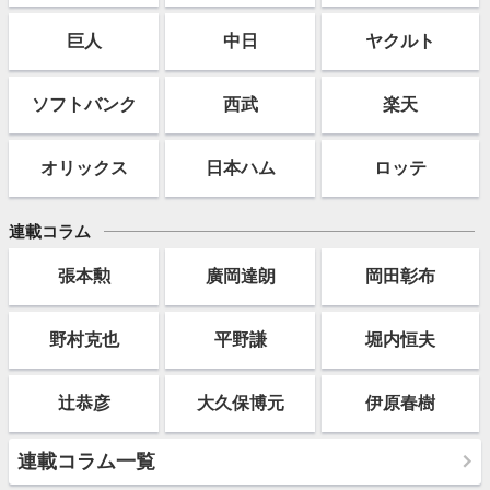
巨人
中日
ヤクルト
ソフト
バンク
西武
楽天
オリックス
日本ハム
ロッテ
連載コラム
張本勲
廣岡達朗
岡田彰布
野村克也
平野謙
堀内恒夫
辻恭彦
大久保博元
伊原春樹
連載コラム一覧