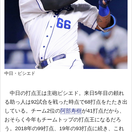
中日・ビシエド
中日の打点王は主砲ビシエド。来日5年目の頼れ
る助っ人は92試合を戦った時点で68打点をたたき出
している。チーム2位の
阿部寿樹
が41打点だから、
おそらく今年もチームトップの打点王になるだろ
う。2018年の99打点、19年の93打点に続き、これ