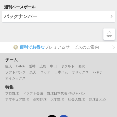
週刊ベースボール
バックナンバー
便利でお得な
プレミアムサービスのご案内
P
チーム
巨人
DeNA
阪神
広島
中日
ヤクルト
西武
ソフトバンク
楽天
ロッテ
日本ハム
オリックス
ハヤテ
オイシックス
特集
プロ野球
ドラフト会議
野球日本代表 侍ジャパン
アマチュア野球
高校野球
大学野球
社会人野球
野球まとめ