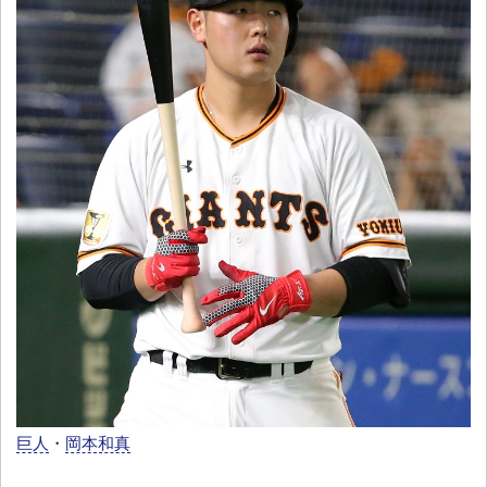
巨人
・
岡本和真