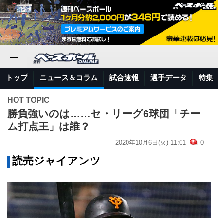
トップ
ニュース＆コラム
試合速報
選手データ
特集
HOT TOPIC
勝負強いのは……セ・リーグ6球団「チー
ム打点王」は誰？
2020年10月6日(火) 11:01
0
読売ジャイアンツ