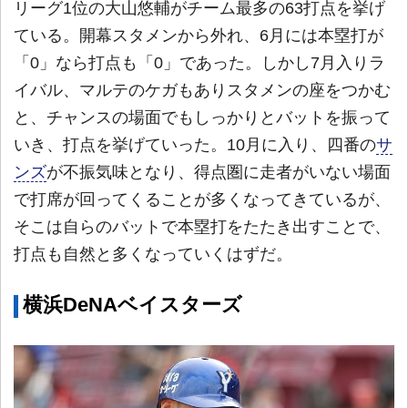
リーグ1位の大山悠輔がチーム最多の63打点を挙げ
ている。開幕スタメンから外れ、6月には本塁打が
「0」なら打点も「0」であった。しかし7月入りラ
イバル、マルテのケガもありスタメンの座をつかむ
と、チャンスの場面でもしっかりとバットを振って
いき、打点を挙げていった。10月に入り、四番の
サ
ンズ
が不振気味となり、得点圏に走者がいない場面
で打席が回ってくることが多くなってきているが、
そこは自らのバットで本塁打をたたき出すことで、
打点も自然と多くなっていくはずだ。
横浜DeNAベイスターズ