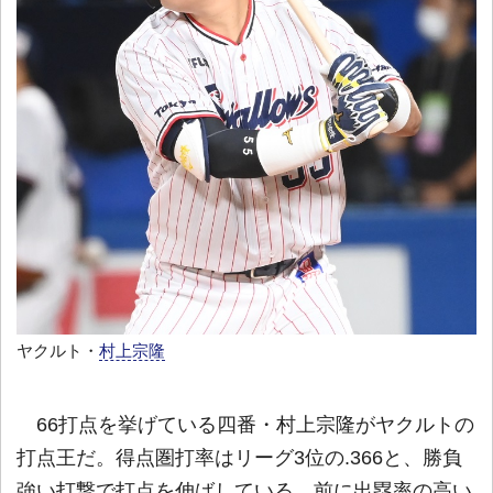
ヤクルト・
村上宗隆
66打点を挙げている四番・村上宗隆がヤクルトの
打点王だ。得点圏打率はリーグ3位の.366と、勝負
強い打撃で打点を伸ばしている。前に出塁率の高い