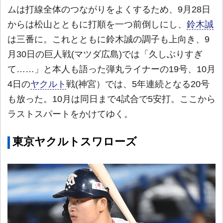
ムは打線全体のつながりをよくするため、9月28日
からは松山とともに打順を一つ前倒しにし、
鈴木誠
は三番に。これとともに鈴木誠の調子も上向き、9
月30日の巨人戦(マツダ広島)では「久しぶりすぎ
て……」と本人も語った弾丸ライナーの19号、10月
4日の
ヤクルト
戦(神宮）では、5年連続となる20号
も放った。10月は同日まで4試合で5安打。ここから
ラストスパートをかけてゆく。
東京ヤクルトスワローズ