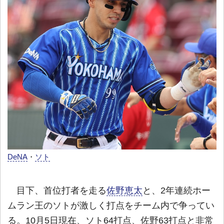
DeNA
・
ソト
目下、首位打者を走る
佐野恵太
と、2年連続ホー
ムラン王のソトが激しく打点をチーム内で争ってい
る。10月5日現在、ソト64打点、佐野63打点と非常