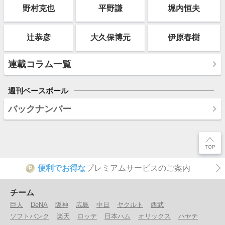
野村克也
平野謙
堀内恒夫
辻恭彦
大久保博元
伊原春樹
連載コラム一覧
週刊ベースボール
バックナンバー
便利でお得な
プレミアムサービスのご案内
P
チーム
巨人
DeNA
阪神
広島
中日
ヤクルト
西武
ソフトバンク
楽天
ロッテ
日本ハム
オリックス
ハヤテ