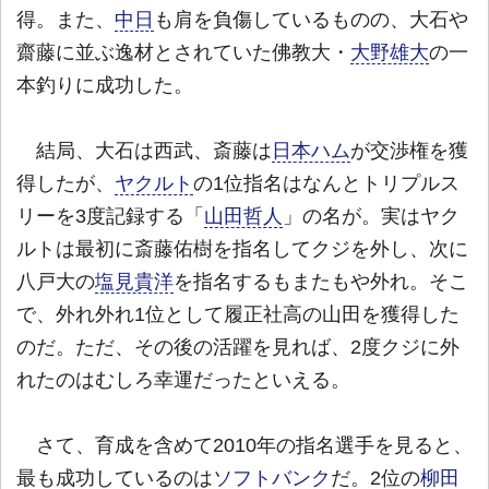
得。また、
中日
も肩を負傷しているものの、大石や
齋藤に並ぶ逸材とされていた佛教大・
大野雄大
の一
本釣りに成功した。
結局、大石は西武、斎藤は
日本ハム
が交渉権を獲
得したが、
ヤクルト
の1位指名はなんとトリプルス
リーを3度記録する「
山田哲人
」の名が。実はヤク
ルトは最初に斎藤佑樹を指名してクジを外し、次に
八戸大の
塩見貴洋
を指名するもまたもや外れ。そこ
で、外れ外れ1位として履正社高の山田を獲得した
のだ。ただ、その後の活躍を見れば、2度クジに外
れたのはむしろ幸運だったといえる。
さて、育成を含めて2010年の指名選手を見ると、
最も成功しているのは
ソフトバンク
だ。2位の
柳田