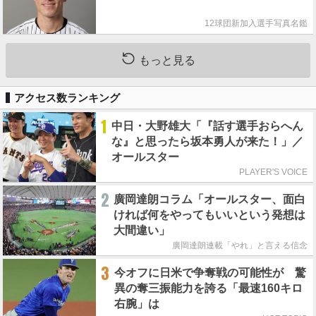
12球団新加入選手写真名鑑
もっと見る
アクセス数ランキング
1
中日・大野雄大「『話す選手おらへん
な』と思ったら坂本勇人が来た！」／
オールスター
PLAYER'S VOICE
2
廣岡達朗コラム「オールスター、面白
ければ何をやってもいいという発想は
大間違い」
廣岡達朗連載「やれ」と言える信念
3
今オフに日米で争奪戦の可能性が 驚
異の奪三振能力を誇る「最速160キロ
右腕」は