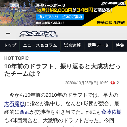
トップ
ニュース＆コラム
試合速報
選手データ
特集
HOT TOPIC
10年前のドラフト、振り返ると大成功だっ
たチームは？
2020年10月25日(日) 10:59
2
今から10年前の2010年のドラフトでは、早大の
大石達也
に指名が集中し、なんと6球団が競合。最
終的に
西武
が交渉権を引き当てた。他にも
斎藤佑樹
も3球団競合と、大激戦のドラフトだった。今回