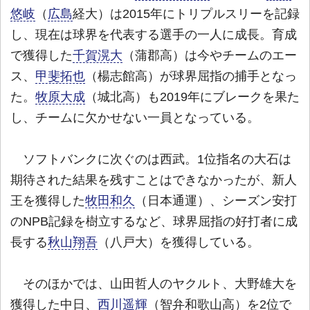
悠岐
（
広島
経大）は2015年にトリプルスリーを記録
し、現在は球界を代表する選手の一人に成長。育成
で獲得した
千賀滉大
（蒲郡高）は今やチームのエー
ス、
甲斐拓也
（楊志館高）が球界屈指の捕手となっ
た。
牧原大成
（城北高）も2019年にブレークを果た
し、チームに欠かせない一員となっている。
ソフトバンクに次ぐのは西武。1位指名の大石は
期待された結果を残すことはできなかったが、新人
王を獲得した
牧田和久
（日本通運）、シーズン安打
のNPB記録を樹立するなど、球界屈指の好打者に成
長する
秋山翔吾
（八戸大）を獲得している。
そのほかでは、山田哲人のヤクルト、大野雄大を
獲得した中日、
西川遥輝
（智弁和歌山高）を2位で