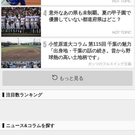
HOT TOPIC
4
意外なあの県も未制覇。夏の甲子園で
優勝していない都道府県はどこ？
HOT TOPIC
5
小笠原道大コラム 第115回 千葉の魅力
「出身地・千葉の話の続き。昔から野
球熱の高い土地柄です」
ガッツのフルスイング主義
もっと見る
注目数ランキング
ニュース&コラムを探す