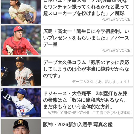
日本ハム・伊藤大海「テル(佐藤輝明)な
らワンチャン振ってくれるかなと思って
超スローカーブを投げました」／魔球
PLAYER'S VOICE
広島・高太一「誕生日に今季初勝利。い
いプレゼントをもらいました」／バース
デー星
PLAYER'S VOICE
デーブ大久保コラム「観客のヤジに反応
してしまうのは心が本当に純粋だからな
のです」
デーブ大久保 さあ、話しましょう！
ドジャース・大谷翔平 2本塁打も左膝
の状態は△「数%に違和感があるなら、
まだ休もうという全体的な方針」
WEEKLY SHOHEI OTANI 二刀流で呼び込む3連覇
阪神・2026新加入選手 写真名鑑