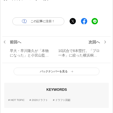
この記事に注目！
前回へ
次回へ
早大・早川隆久が「本物
10試合で8本塁打。「プロ
になった」と小宮山監督
一本」に絞った横浜桐蔭
が確信した瞬間とは？
大の右の大砲・渡部健人
バックナンバーを見る
KEYWORDS
HOT TOPIC
2020ドラフト
ドラフト回顧