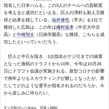
指名した日本ハムも、この3人のチームへの貢献度
を考えると成功だといえる。巨人の澤村も新人王獲
得と結果を残している。
福井優也
（早大）を1位で
獲得した広島は、この年は
磯村嘉孝
（中京大中京
高）と
中崎翔太
（日南学園高）も獲得。こちらも成
功したといっていいだろう。
巨人と中日を除き、1位指名がクジ引きでの抽選
となった激戦のドラフトから10年。今年は10月26
日にドラフト会議が実施される。新型コロナの影響
で例年よりもスカウティングが難しくなったが、果
たしてどのような選手が指名されるのだろうか。今
から楽しみに待ちたい。
文＝中田ボンベ＠dcp 写真＝BBM