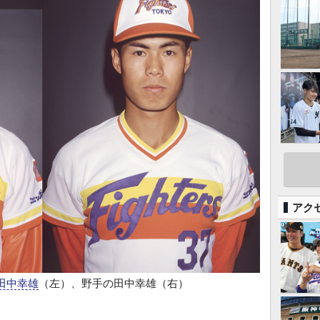
アク
田中幸雄
（左）、野手の田中幸雄（右）