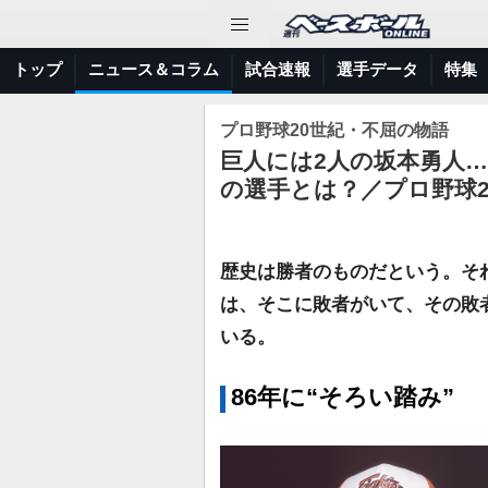
トップ
ニュース＆コラム
試合速報
選手データ
特集
プロ野球20世紀・不屈の物語
巨人には2人の坂本勇人…
の選手とは？／プロ野球20
歴史は勝者のものだという。そ
は、そこに敗者がいて、その敗
いる。
86年に“そろい踏み”