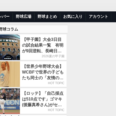
ンバー
野球広場
野球まとめ
お気に入り
アカウント
 野球コラム
【甲子園】大会3日目
の試合結果一覧 有明
が9回逆転、長崎日大
は15得点で大勝
2026夏の甲子園
【世界少年野球大会】
WCBFで世界の子ども
たち同士の「友情の
輪」が広がる理由
HOT TOPIC
【ロッテ】「自己採点
は510点です」ゴマキ
(後藤真希さん)がセレ
モニアルピッチ
HOT TOPIC