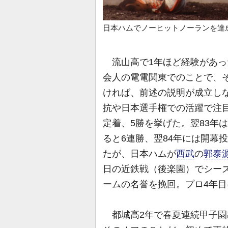
日本ハムでノーヒットノーランを達
流山高で1年ほど経験があっ
会人の電電関東でのことで、
ければ、前述の説明が成立し
抗や日本選手権での活躍で注
定着、5勝を挙げた。翌83年
ると6連勝、翌84年には開幕
たが、日本ハムが
西武
の
郭泰
日の近鉄戦（後楽園）でシー
ームの名誉を挽回。プロ4年
都城高2年で春夏連続甲子園