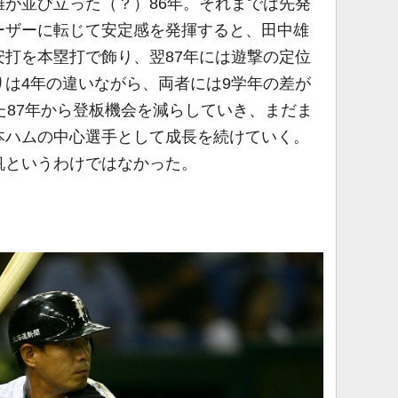
が並び立った（？）86年。それまでは先発
ーザーに転じて安定感を発揮すると、田中雄
打を本塁打で飾り、翌87年には遊撃の定位
は4年の違いながら、両者には9学年の差が
た87年から登板機会を減らしていき、まだま
本ハムの中心選手として成長を続けていく。
帆というわけではなかった。