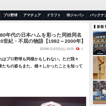
プロ野球
アマチュア
ドラフト
侍ジャパン
バックナ
新着
80年代の日本ハムを彩った同姓同名
世紀・不屈の物語【1982～2000年】
2020年12月5日(土) 18:01
1
れはプロ野球も同様かもしれない。ただ我々
者たちの姿もまた、雄々しかったことを知って