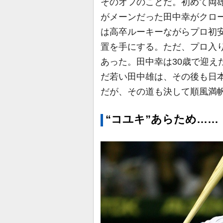
そのオフのことだ。初めて両雄
がメーンだった田中幸がクロ
は高卒ルーキーながらプロ初安
置を手にする。ただ、プロ入り
あった。田中幸は30歳で迎え
だ若い田中雄は、その後も日
だが、その道も決して順風満
“コユキ”あらため……