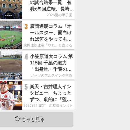
の試合結果一覧 有
明が9回逆転、長崎日
大は15得点で大勝
2026夏の甲子園
3
廣岡達朗コラム「オ
ールスター、面白け
れば何をやってもい
いという発想は大間
廣岡達朗連載「やれ」と言える信念
違い」
4
小笠原道大コラム 第
115回 千葉の魅力
「出身地・千葉の話
の続き。昔から野球
ガッツのフルスイング主義
熱の高い土地柄で
5
楽天・吉井理人イン
す」
タビュー ちょっと
ずつ、劇的に「監督
が代わると何もかも
2026戦力確定 新監督インタビュー
が変わるというの
は、チームにとって
もっと見る
良くないことなんで