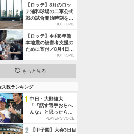
【ロッテ】8月のロッ
テ浦和球場の二軍公式
戦の試合開始時刻を午
前10時30分に変更
HOT TOPIC
【ロッテ】令和8年熊
本地震の被害者支援の
ために寄付／8月4日に
は選手たちが募金箱を
HOT TOPIC
持って球場に立つ
もっと見る
セス数ランキング
1
中日・大野雄大
「『話す選手おらへ
んな』と思ったら坂
本勇人が来た！」／
PLAYER'S VOICE
オールスター
2
【甲子園】大会3日目