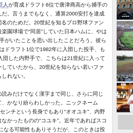
巨人
が育成ドラフト6位で唐津商高から捕手の
だ。言うまでもなく、通算2000安打を達成
名のためだ。20世紀を知るプロ野球ファン
楽園球場で“同居”していた日本ハムに、やは
選手がいたことを思い出したことだろう。彼ら
はドラフト1位で1982年に入団した投手、も
に入団した内野手で、こちらは21世紀に入って
していたから、20世紀を知らない若いファ
もしれない。
読みだけでなく漢字まで同じ、さらに同じ
て、かなり紛らわしかった。ニックネーム
0センチという長身でもあり“オオユキ”、内野
なかったものの“コユキ”。近年であればスコ
キ”になる可能性もありそうだが、このときは投