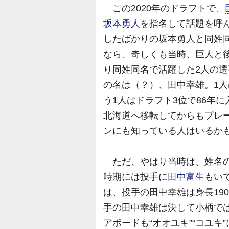
この2020年のドラフトで、
坂本勇人
を指名して話題を呼ん
したばかりの坂本勇人と同姓同
なら、奇しくも当時、巨人と後
り同姓同名で活躍した2人の
の名は（？）、田中幸雄。1人
う1人はドラフト3位で86年
北海道へ移転してからもプレー
ンにも知っている人はいるか
ただ、やはり当時は、姓名の
時期には投手に
田中富生
もい
は、投手の田中幸雄は身長19
手の田中幸雄は決して小柄では
アボードも“オオユキ”“コユ