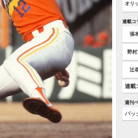
オリ
連載コ
張
野村
辻
連載
週刊
バッ