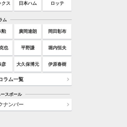
ックス
日本ハム
ロッテ
ラム
本勲
廣岡達朗
岡田彰布
克也
平野謙
堀内恒夫
恭彦
大久保博元
伊原春樹
コラム一覧
ベースボール
クナンバー