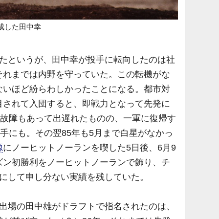
成した田中幸
たというが、田中幸が投手に転向したのは社
それまでは内野を守っていた。この転機がな
ないほど紛らわしかったことになる。都市対
目されて入団すると、即戦力となって先発に
は故障もあって出遅れたものの、一軍に復帰す
投手にも。その翌85年も5月まで白星がなかっ
源
にノーヒットノーランを喫した5日後、6月9
ズン初勝利をノーヒットノーランで飾り、チ
目にして申し分ない実績を残していた。
出場の田中雄がドラフトで指名されたのは、