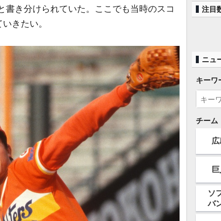
雄”と書き分けられていた。ここでも当時のスコ
注目
ていきたい。
ニュ
キーワ
チーム
広
巨
ソ
バ