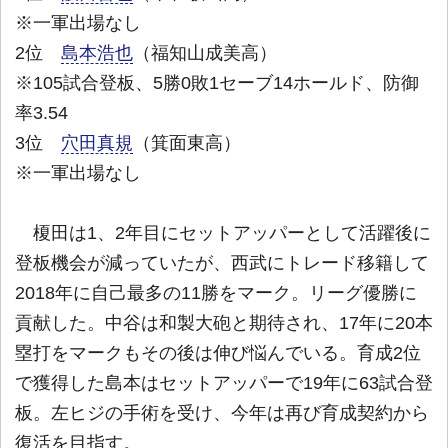
※一軍出場なし
2位
島本浩也
（福知山成美高）
※105試合登板、5勝0敗1セーブ14ホールド、防御
率3.54
3位
穴田真規
（箕面東高）
※一軍出場なし
榎田は1、2年目にセットアッパーとして活躍後に
登板機会が減っていたが、西武にトレード移籍して
2018年に自己最多の11勝をマーク。リーグ優勝に
貢献した。中谷は和製大砲と期待され、17年に20本
塁打をマークもその後は伸び悩んでいる。育成2位
で獲得した島本はセットアッパーで19年に63試合登
板。左ヒジの手術を受け、今年は再び育成契約から
復活を目指す。