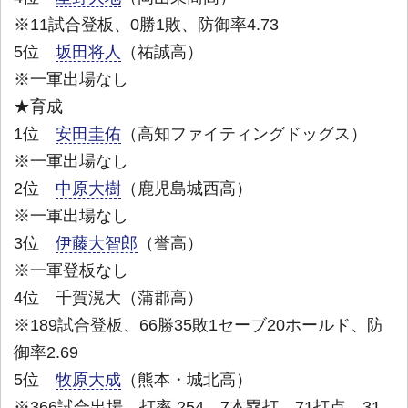
※11試合登板、0勝1敗、防御率4.73
5位
坂田将人
（祐誠高）
※一軍出場なし
★育成
1位
安田圭佑
（高知ファイティングドッグス）
※一軍出場なし
2位
中原大樹
（鹿児島城西高）
※一軍出場なし
3位
伊藤大智郎
（誉高）
※一軍登板なし
4位 千賀滉大（蒲郡高）
※189試合登板、66勝35敗1セーブ20ホールド、防
御率2.69
5位
牧原大成
（熊本・城北高）
※366試合出場、打率.254、7本塁打、71打点、31