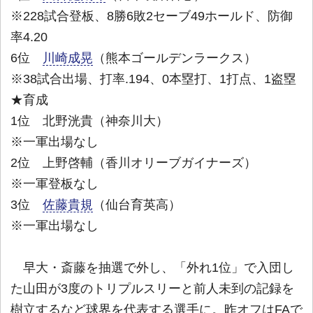
※228試合登板、8勝6敗2セーブ49ホールド、防御
率4.20
6位
川崎成晃
（熊本ゴールデンラークス）
※38試合出場、打率.194、0本塁打、1打点、1盗塁
★育成
1位 北野洸貴（神奈川大）
※一軍出場なし
2位 上野啓輔（香川オリーブガイナーズ）
※一軍登板なし
3位
佐藤貴規
（仙台育英高）
※一軍出場なし
早大・斎藤を抽選で外し、「外れ1位」で入団し
た山田が3度のトリプルスリーと前人未到の記録を
樹立するなど球界を代表する選手に。昨オフはFAで