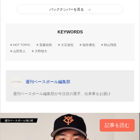
は
バックナンバーを見る
KEYWORDS
HOT TOPIC
斎藤佑樹
大石達也
福井優也
秋山翔吾
山田哲人
大野雄大
週刊ベースボール編集部
週刊ベースボール編集部が今注目の選手、出来事をお届け
記事を読む