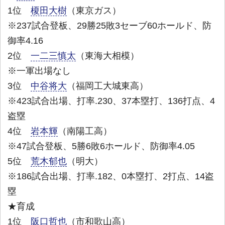
1位
榎田大樹
（東京ガス）
※237試合登板、29勝25敗3セーブ60ホールド、防
御率4.16
2位
一二三慎太
（東海大相模）
※一軍出場なし
3位
中谷将大
（福岡工大城東高）
※423試合出場、打率.230、37本塁打、136打点、4
盗塁
4位
岩本輝
（南陽工高）
※47試合登板、5勝6敗6ホールド、防御率4.05
5位
荒木郁也
（明大）
※186試合出場、打率.182、0本塁打、2打点、14盗
塁
★育成
1位
阪口哲也
（市和歌山高）