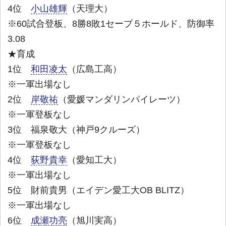
4位
小山雄輝
（天理大）
※60試合登板、8勝8敗1セーブ５ホールド、防御率
3.08
★育成
1位
和田凌太
（広島工高）
※一軍出場なし
2位
岸敬祐
（愛媛マンダリンパイレーツ）
※一軍登板なし
3位 福泉敬大（神戸9クルーズ）
※一軍登板なし
4位
荻野貴幸
（愛知工大）
※一軍出場なし
5位 財前貴男（エイデン愛工大OB BLITZ）
※一軍出場なし
6位
成瀬功亮
（旭川実高）