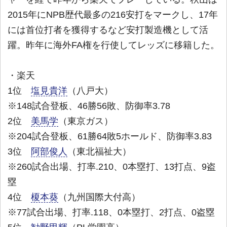
2015年にNPB歴代最多の216安打をマークし、17年
には首位打者を獲得するなど安打製造機として活
躍。昨年に海外FA権を行使してレッズに移籍した。
・楽天
1位
塩見貴洋
（八戸大）
※148試合登板、46勝56敗、防御率3.78
2位
美馬学
（東京ガス）
※204試合登板、61勝64敗5ホールド、防御率3.83
3位
阿部俊人
（東北福祉大）
※260試合出場、打率.210、0本塁打、13打点、9盗
塁
4位
榎本葵
（九州国際大付高）
※77試合出場、打率.118、0本塁打、2打点、0盗塁