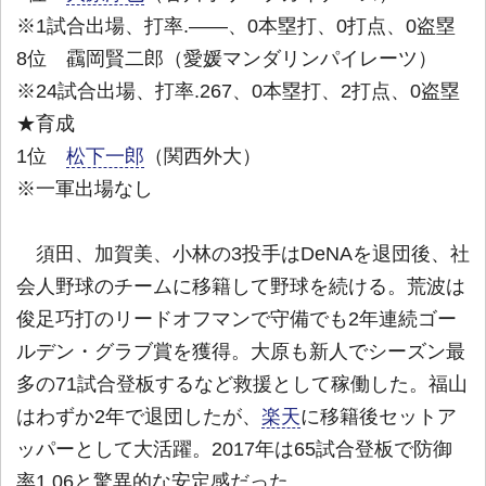
※1試合出場、打率.――、0本塁打、0打点、0盗塁
8位 靍岡賢二郎（愛媛マンダリンパイレーツ）
※24試合出場、打率.267、0本塁打、2打点、0盗塁
★育成
1位
松下一郎
（関西外大）
※一軍出場なし
須田、加賀美、小林の3投手はDeNAを退団後、社
会人野球のチームに移籍して野球を続ける。荒波は
俊足巧打のリードオフマンで守備でも2年連続ゴー
ルデン・グラブ賞を獲得。大原も新人でシーズン最
多の71試合登板するなど救援として稼働した。福山
はわずか2年で退団したが、
楽天
に移籍後セットア
ッパーとして大活躍。2017年は65試合登板で防御
率1.06と驚異的な安定感だった。