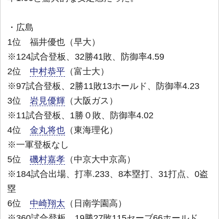
・広島
1位 福井優也（早大）
※124試合登板、32勝41敗、防御率4.59
2位
中村恭平
（富士大）
※97試合登板、2勝11敗13ホールド、防御率4.23
3位
岩見優輝
（大阪ガス）
※11試合登板、1勝０敗、防御率4.02
4位
金丸将也
（東海理化）
※一軍登板なし
5位
磯村嘉孝
（中京大中京高）
※184試合出場、打率.233、8本塁打、31打点、0盗
塁
6位
中崎翔太
（日南学園高）
※360試合登板、19勝27敗115セーブ66ホールド、