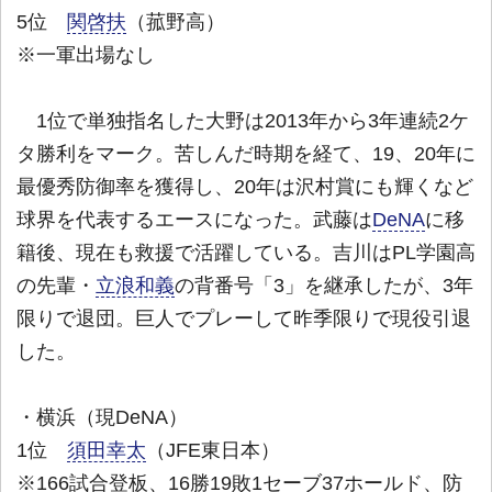
5位
関啓扶
（菰野高）
※一軍出場なし
1位で単独指名した大野は2013年から3年連続2ケ
タ勝利をマーク。苦しんだ時期を経て、19、20年に
最優秀防御率を獲得し、20年は沢村賞にも輝くなど
球界を代表するエースになった。武藤は
DeNA
に移
籍後、現在も救援で活躍している。吉川はPL学園高
の先輩・
立浪和義
の背番号「3」を継承したが、3年
限りで退団。巨人でプレーして昨季限りで現役引退
した。
・横浜（現DeNA）
1位
須田幸太
（JFE東日本）
※166試合登板、16勝19敗1セーブ37ホールド、防