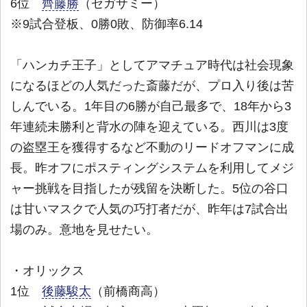
6位
齊藤勝
（セガサミー）
※9試合登板、0勝0敗、防御率6.14
「ハンカチ王子」としてアマチュア時代は社会現象
になるほどの人気だった斎藤だが、プロ入り後は苦
しんでいる。1年目の6勝が自己最多で、18年から3
年連続未勝利と背水の陣を迎えている。西川は3度
の盗塁王を獲得するなど不動のリードオフマンに成
長。昨オフにポスティングシステムを利用してメジ
ャー挑戦を目指したが残留を決断した。5位の谷口
は甘いマスクで人気の巧打者だが、昨年は7試合出
場のみ。意地を見せたい。
・オリックス
1位
後藤駿太
（前橋商高）