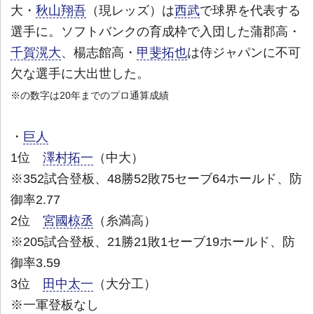
大・
秋山翔吾
（現レッズ）は
西武
で球界を代表する
選手に。ソフトバンクの育成枠で入団した蒲郡高・
千賀滉大
、楊志館高・
甲斐拓也
は侍ジャパンに不可
欠な選手に大出世した。
※の数字は20年までのプロ通算成績
・
巨人
1位
澤村拓一
（中大）
※352試合登板、48勝52敗75セーブ64ホールド、防
御率2.77
2位
宮國椋丞
（糸満高）
※205試合登板、21勝21敗1セーブ19ホールド、防
御率3.59
3位
田中太一
（大分工）
※一軍登板なし