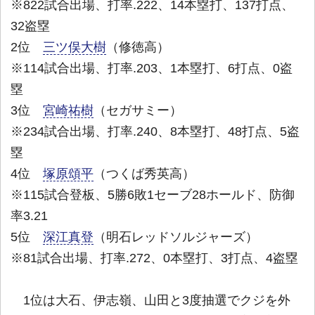
※822試合出場、打率.222、14本塁打、137打点、
32盗塁
2位
三ツ俣大樹
（修徳高）
※114試合出場、打率.203、1本塁打、6打点、0盗
塁
3位
宮崎祐樹
（セガサミー）
※234試合出場、打率.240、8本塁打、48打点、5盗
塁
4位
塚原頌平
（つくば秀英高）
※115試合登板、5勝6敗1セーブ28ホールド、防御
率3.21
5位
深江真登
（明石レッドソルジャーズ）
※81試合出場、打率.272、0本塁打、3打点、4盗塁
1位は大石、伊志嶺、山田と3度抽選でクジを外