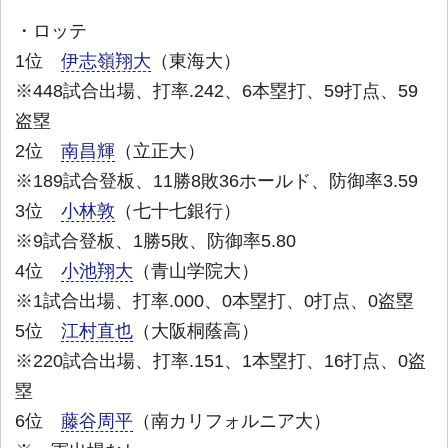
・ロッテ
1位
伊志嶺翔大
（東海大）
※448試合出場、打率.242、6本塁打、59打点、59
盗塁
2位
南昌輝
（立正大）
※189試合登板、11勝8敗36ホールド、防御率3.59
3位
小林敦
（七十七銀行）
※9試合登板、1勝5敗、防御率5.80
4位
小池翔大
（青山学院大）
※1試合出場、打率.000、0本塁打、0打点、0盗塁
5位
江村直也
（大阪桐蔭高）
※220試合出場、打率.151、1本塁打、16打点、0盗
塁
6位
藤谷周平
（南カリフォルニア大）