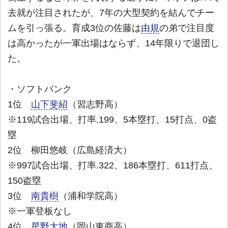
去就が注目されたが、7年の大型契約を結んでチー
ムを引っ張る。育成3位の佐藤は
由規
の弟で注目度
は高かったが一軍出場はならず、14年限りで退団し
た。
・ソフトバンク
1位
山下斐紹
（習志野高）
※119試合出場、打率.199、5本塁打、15打点、0盗
塁
2位 柳田悠岐（広島経済大）
※997試合出場、打率.322、186本塁打、611打点、
150盗塁
3位
南貴樹
（浦和学院高）
※一軍登板なし
4位
星野大地
（岡山東商高）