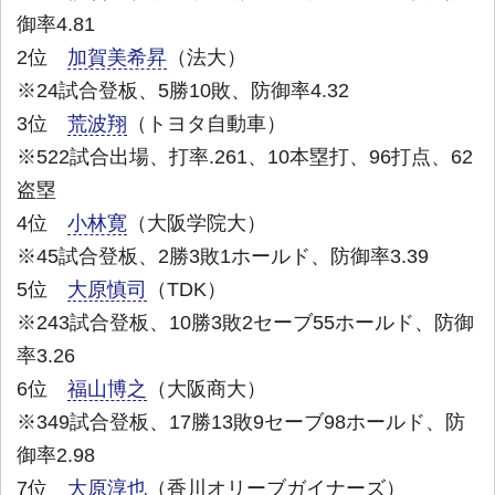
御率4.81
2位
加賀美希昇
（法大）
※24試合登板、5勝10敗、防御率4.32
3位
荒波翔
（トヨタ自動車）
※522試合出場、打率.261、10本塁打、96打点、62
盗塁
4位
小林寛
（大阪学院大）
※45試合登板、2勝3敗1ホールド、防御率3.39
5位
大原慎司
（TDK）
※243試合登板、10勝3敗2セーブ55ホールド、防御
率3.26
6位
福山博之
（大阪商大）
※349試合登板、17勝13敗9セーブ98ホールド、防
御率2.98
7位
大原淳也
（香川オリーブガイナーズ）