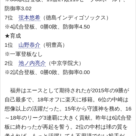
防御率3.02
7位
弦本悠希
（徳島インディゴソックス）
※4試合登板、0勝0敗、防御率4.50
★育成
1位
山野恭介
（明豊高）
※一軍登板なし
2位
池ノ内亮介
（中京学院大）
※2試合登板、0勝0敗、防御率0.00
福井はエースとして期待されたが2015年の9勝が
自己最多で、18年オフに楽天に移籍。6位の中崎は
想像以上の活躍だった。15年から守護神を務め、16
～18年のリーグ3連覇に大きく貢献。昨年は6試合登
板に終わったが再起を誓う。2位の中村は球の質を