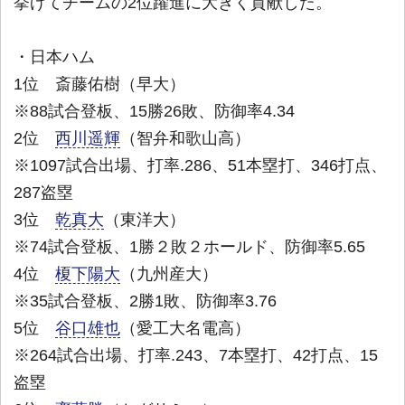
挙げてチームの2位躍進に大きく貢献した。
・日本ハム
1位 斎藤佑樹（早大）
※88試合登板、15勝26敗、防御率4.34
2位
西川遥輝
（智弁和歌山高）
※1097試合出場、打率.286、51本塁打、346打点、
287盗塁
3位
乾真大
（東洋大）
※74試合登板、1勝２敗２ホールド、防御率5.65
4位
榎下陽大
（九州産大）
※35試合登板、2勝1敗、防御率3.76
5位
谷口雄也
（愛工大名電高）
※264試合出場、打率.243、7本塁打、42打点、15
盗塁