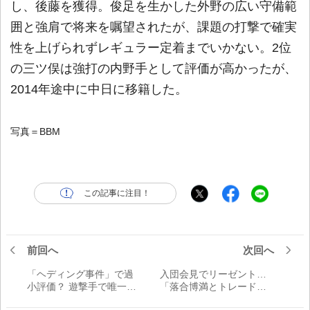
し、後藤を獲得。俊足を生かした外野の広い守備範
囲と強肩で将来を嘱望されたが、課題の打撃で確実
性を上げられずレギュラー定着までいかない。2位
の三ツ俣は強打の内野手として評価が高かったが、
2014年途中に中日に移籍した。
写真＝BBM
この記事に注目！
前回へ
次回へ
「ヘディング事件」で過
入団会見でリーゼント…
小評価？ 遊撃手で唯一本
「落合博満とトレード」
塁打王を獲得した強打者
で衝撃呼んだ守護神は