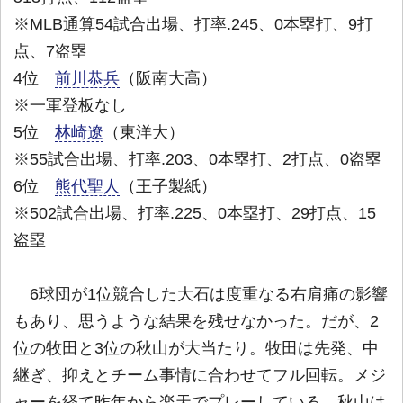
※MLB通算54試合出場、打率.245、0本塁打、9打
点、7盗塁
4位
前川恭兵
（阪南大高）
※一軍登板なし
5位
林崎遼
（東洋大）
※55試合出場、打率.203、0本塁打、2打点、0盗塁
6位
熊代聖人
（王子製紙）
※502試合出場、打率.225、0本塁打、29打点、15
盗塁
6球団が1位競合した大石は度重なる右肩痛の影響
もあり、思うような結果を残せなかった。だが、2
位の牧田と3位の秋山が大当たり。牧田は先発、中
継ぎ、抑えとチーム事情に合わせてフル回転。メジ
ャーを経て昨年から楽天でプレーしている。秋山は