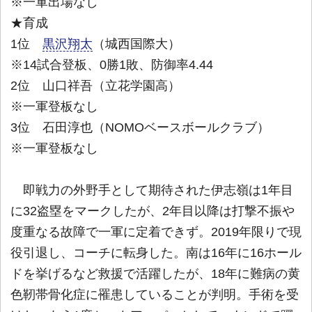
※一軍出場なし
★育成
1位
黒沢翔太
（城西国際大）
※14試合登板、0勝1敗、防御率4.44
2位 山口祥吾（立花学園高）
※一軍登板なし
3位 石田淳也（NOMOベースボールクラブ）
※一軍登板なし
即戦力の外野手として期待された伊志嶺は1年目
に32盗塁をマークしたが、2年目以降は打撃不振や
度重なる故障で一軍に定着できず。2019年限りで現
役引退し、コーチに転身した。南は16年に16ホール
ドを挙げるなど救援で活躍したが、18年に難病の黄
色靭帯骨化症に罹患していることが判明。手術を受