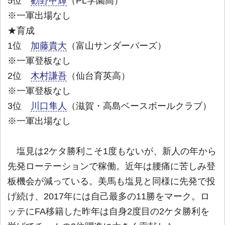
5位
勧野甲輝
（PL学園高）
※一軍出場なし
★育成
1位
加藤貴大
（富山サンダーバーズ）
※一軍登板なし
2位
木村謙吾
（仙台育英高）
※一軍登板なし
3位
川口隼人
（滋賀・高島ベースボールクラブ）
※一軍出場なし
塩見は2ケタ勝利こそ1度もないが、新人の年から
先発ローテーションで稼働。近年は腰痛に苦しみ登
板機会が減っている。美馬も塩見と同様に先発で投
げ続け、2017年には自己最多の11勝をマーク。ロ
ッテにFA移籍した昨年は自身2度目の2ケタ勝利を