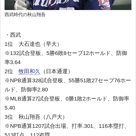
西武時代の秋山翔吾
・西武
1位 大石達也（早大）
※132試合登板、5勝6敗8セーブ12ホールド、防御
率3.64
2位
牧田和久
（日本通運）
※NPB通算328試合登板、55勝51敗27セーブ76ホー
ルド、防御率2.80
※MLB通算27試合登板、0勝1敗2ホールド、防御率
5.40
3位 秋山翔吾（八戸大）
※NPB通算1207試合出場、打率.301、116本塁打、
513打点、112盗塁