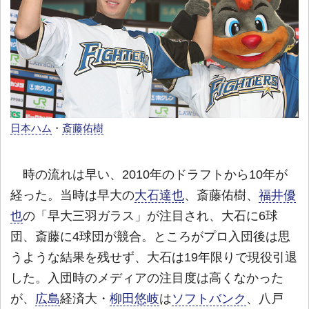
日本ハム
・
斎藤佑樹
時の流れは早い、2010年のドラフトから10年が
経った。当時は早大の
大石達也
、斎藤佑樹、
福井優
也
の「早大三羽ガラス」が注目され、大石に6球
団、斎藤に4球団が競合。ところがプロ入団後は思
うような結果を残せず、大石は19年限りで現役引退
した。入団時のメディアの注目度は高くなかった
が、
広島
経済大・
柳田悠岐
は
ソフトバンク
、八戸