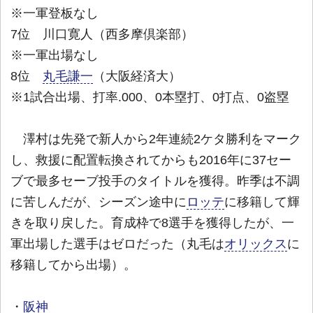
※一軍登板なし
7位 川口寛人（西多摩倶楽部）
※一軍出場なし
8位
丸毛謙一
（大阪経済大）
※1試合出場、打率.000、0本塁打、0打点、0盗塁
澤村は先発で新人から2年連続2ケタ勝利をマーク
し、救援に配置転換されてからも2016年に37セー
ブで最多セーブ投手のタイトルを獲得。昨季は不調
に苦しんだが、シーズン途中に
ロッテ
に移籍して輝
きを取り戻した。育成枠で8選手を獲得したが、一
軍出場した選手はゼロだった（丸毛は
オリックス
に
移籍してから出場）。
・
阪神