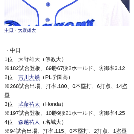
中日
・
大野雄大
・中日
1位 大野雄大（佛教大）
※182試合登板、69勝67敗2ホールド、防御率3.12
2位
吉川大幾
（PL学園高）
※268試合出場、打率.180、0本塁打、6打点、14盗
塁
3位
武藤祐太
（Honda）
※197試合登板、10勝9敗21ホールド、防御率4.25
4位
森越祐人
（名城大）
※94試合出場、打率.115、0本塁打、2打点、1盗塁