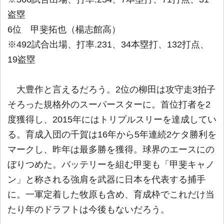
盗塁
6位 甲斐拓也（楊志館高）
※492試合出場、打率.231、34本塁打、132打点、
19盗塁
大豊作と言えるだろう。2位の柳田は攻守走3拍子
そろった規格外のスーパースターに。首位打者を2
度獲得し、2015年にはトリプルスリーを達成してい
る。育成入団の千賀は16年から5年連続2ケタ勝利を
マークし、昨年は最多勝を獲得。球界のエースにの
ぼりつめた。バッテリーを組む甲斐も「甲斐キャノ
ン」と称される強肩を武器に日本を代表する捕手
に。一軍定着した牧原も含め、育成枠でこれだけ当
たり年のドラフトは今後もないだろう。