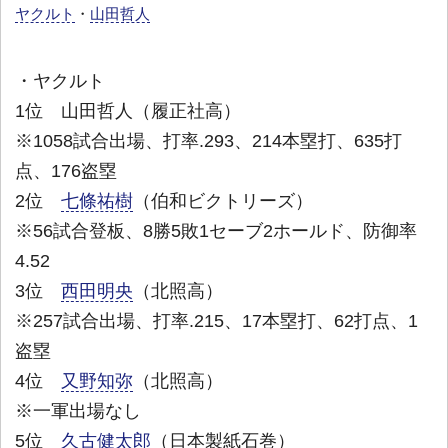
ヤクルト
・
山田哲人
・ヤクルト
1位 山田哲人（履正社高）
※1058試合出場、打率.293、214本塁打、635打
点、176盗塁
2位
七條祐樹
（伯和ビクトリーズ）
※56試合登板、8勝5敗1セーブ2ホールド、防御率
4.52
3位
西田明央
（北照高）
※257試合出場、打率.215、17本塁打、62打点、1
盗塁
4位
又野知弥
（北照高）
※一軍出場なし
5位
久古健太郎
（日本製紙石巻）