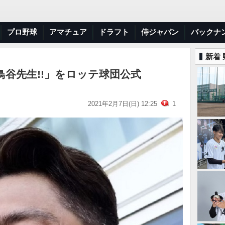
プロ野球
アマチュア
ドラフト
侍ジャパン
バックナ
新着
谷先生!!」をロッテ球団公式
2021年2月7日(日) 12:25
1