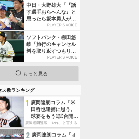
で1万食を突破
中日・大野雄大「『話
す選手おらへんな』と
思ったら坂本勇人が来
た！」／オールスター
PLAYER'S VOICE
ソフトバンク・柳田悠
岐「旅行のキャンセル
料を取り返すつもりで
出場しました(笑)」／
PLAYER'S VOICE
オールスター
もっと見る
セス数ランキング
1
廣岡達朗コラム「米
田哲也逮捕に思う。
球宴をもう1試合開催
でOB救済を」
廣岡達朗連載「やれ」と言える信念
2
廣岡達朗コラム「オ