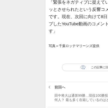
「緊張をネガティブに捉えて
ッとさせられたという反響コ
です。現在、次回に向けて8日
プしたYouTube動画のコ
す」
写真＝千葉ロッテマリーンズ提供
この記事に
前回へ
田中将大は通算99勝…現役100勝
何人？ 最も多く在籍しているのは
チーム？