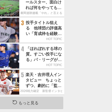
ールスター、面白け
れば何をやってもい
いという発想は大間
廣岡達朗連載「やれ」と言える信念
違い」
3
投手タイトル狙え
る 他球団の評価高
い「育成枠を経験し
た巨人の左腕」は
HOT TOPIC
4
「ほれぼれする球の
質。すごい投手にな
る」パ・リーグが驚
いた「中日の左腕」
HOT TOPIC
は
5
楽天・吉井理人イン
タビュー ちょっと
ずつ、劇的に「監督
が代わると何もかも
2026戦力確定 新監督インタビュー
が変わるというの
は、チームにとって
もっと見る
良くないことなんで