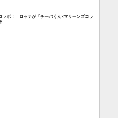
コラボ！ ロッテが「チーバくん×マリーンズコラ
売