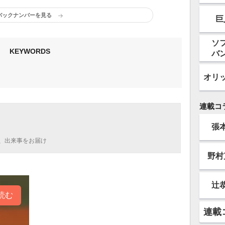
バックナンバーを見る
巨
ソ
KEYWORDS
バ
オリ
連載コ
張
、出来事をお届け
野村
辻
読む
連載