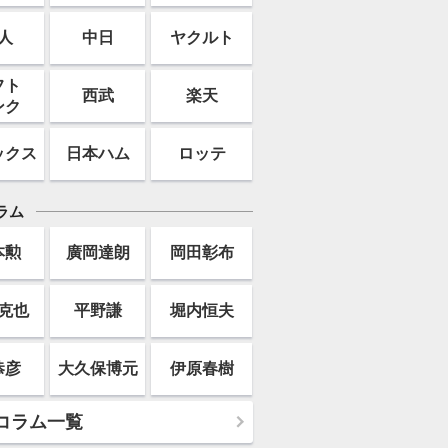
人
中日
ヤクルト
フト
西武
楽天
ンク
ックス
日本ハム
ロッテ
ラム
本勲
廣岡達朗
岡田彰布
克也
平野謙
堀内恒夫
恭彦
大久保博元
伊原春樹
コラム一覧