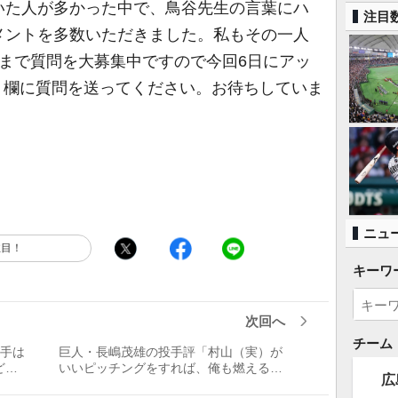
いた人が多かった中で、鳥谷先生の言葉にハ
注目
メントを多数いただきました。私もその一人
まで質問を大募集中ですので今回6日にアッ
メント欄に質問を送ってください。お待ちしていま
ニュ
注目！
キーワ
次回へ
チーム
投手は
巨人・長嶋茂雄の投手評「村山（実）が
どの
いいピッチングをすれば、俺も燃える」
広
／週べ回顧1972年編