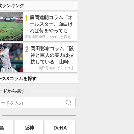
す」
数ランキング
1
廣岡達朗コラム「オ
ールスター、面白け
れば何をやってもい
いという発想は大間
廣岡達朗連載「やれ」と言える信念
違い」
2
岡田彰布コラム「阪
神と巨人の実力は拮
抗している 山崎、
小笠原の存在は大き
岡田彰布のそらそうよ
い」
ース&コラムを探す
ードから探す
島
阪神
DeNA