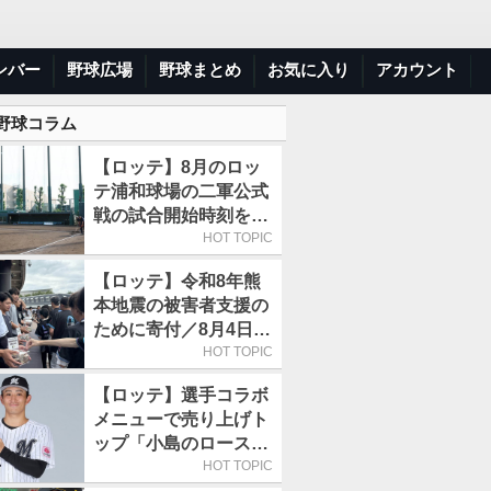
ンバー
野球広場
野球まとめ
お気に入り
アカウント
 野球コラム
【ロッテ】8月のロッ
テ浦和球場の二軍公式
戦の試合開始時刻を午
前10時30分に変更
HOT TOPIC
【ロッテ】令和8年熊
本地震の被害者支援の
ために寄付／8月4日に
は選手たちが募金箱を
HOT TOPIC
持って球場に立つ
【ロッテ】選手コラボ
メニューで売り上げト
ップ「小島のロースト
ビーフ丼」が4年連続
HOT TOPIC