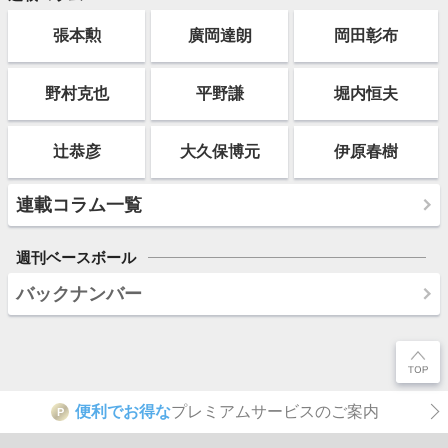
張本勲
廣岡達朗
岡田彰布
野村克也
平野謙
堀内恒夫
辻恭彦
大久保博元
伊原春樹
連載コラム一覧
週刊ベースボール
バックナンバー
便利でお得な
プレミアムサービスのご案内
P