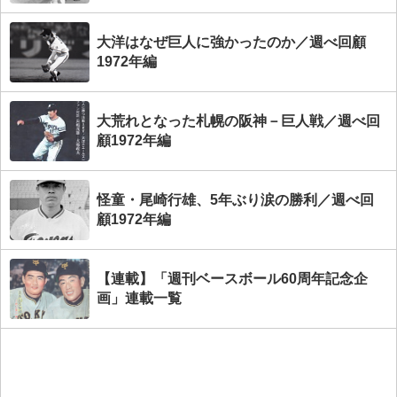
大洋はなぜ巨人に強かったのか／週べ回顧
1972年編
大荒れとなった札幌の阪神－巨人戦／週べ回
顧1972年編
怪童・尾崎行雄、5年ぶり涙の勝利／週べ回
顧1972年編
【連載】「週刊ベースボール60周年記念企
画」連載一覧