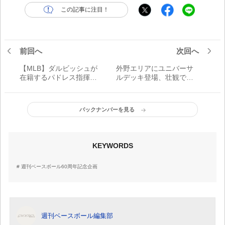
この記事に注目！
前回へ
次回へ
【MLB】ダルビッシュが
外野エリアにユニバーサ
在籍するパドレス指揮官
ルデッキ登場、壮観で試
はストライクゾーンにこ
合の中身も見える場所／
だわり成功
メットライフドームエリ
ア改修工事トピックス
バックナンバーを見る
Vol.17
KEYWORDS
週刊ベースボール60周年記念企画
週刊ベースボール編集部