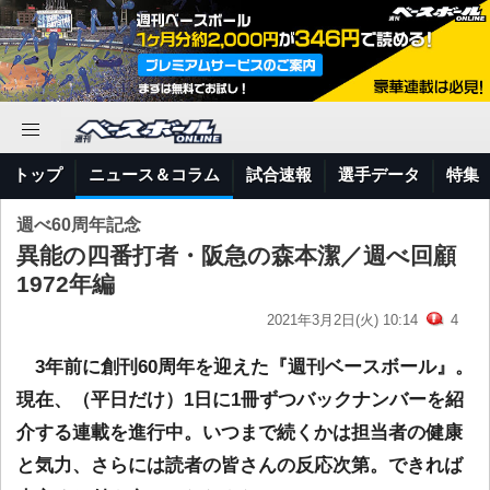
トップ
ニュース＆コラム
試合速報
選手データ
特集
週べ60周年記念
異能の四番打者・阪急の森本潔／週べ回顧
1972年編
2021年3月2日(火) 10:14
4
3年前に創刊60周年を迎えた『週刊ベースボール』。
現在、（平日だけ）1日に1冊ずつバックナンバーを紹
介する連載を進行中。いつまで続くかは担当者の健康
と気力、さらには読者の皆さんの反応次第。できれば