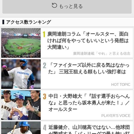
もっと見る
アクセス数ランキング
1
廣岡達朗コラム「オールスター、面白
ければ何をやってもいいという発想は
大間違い」
廣岡達朗連載「やれ」と言える信念
2
「ファイターズ以外に戻る気はなかっ
た」 三冠王狙える頼もしい強打者は
HOT TOPIC
3
中日・大野雄大「『話す選手おらへん
な』と思ったら坂本勇人が来た！」／
オールスター
PLAYER'S VOICE
4
近藤健介、山川穂高ではない…他球団
が警戒する「パ・リーグで最も怖い打