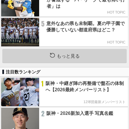
者」は
HOT TOPIC
5
意外なあの県も未制覇。夏の甲子園で
優勝していない都道府県はどこ？
HOT TOPIC
もっと見る
注目数ランキング
1
阪神・中継ぎ陣の再整備で盤石の体制
へ【2026最終メンバーリスト】
12球団最新メンバーリスト
2
阪神・2026新加入選手 写真名鑑