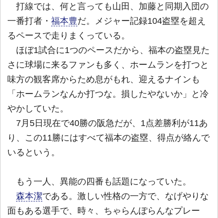
打線では、何と言っても山田、加藤と同期入団の
一番打者・
福本豊
だ。メジャー記録104盗塁を超え
るペースで走りまくっている。
ほぼ1試合に1つのペースだから、福本の盗塁見た
さに球場に来るファンも多く、ホームランを打つと
味方の観客席からため息がもれ、迎えるナインも
「ホームランなんか打つな。損したやないか」と冷
やかしていた。
7月5日現在で40勝の阪急だが、1点差勝利が11あ
り、この11勝にはすべて福本の盗塁、得点が絡んで
いるという。
もう一人、異能の四番も話題になっていた。
森本潔
である。激しい性格の一方で、なげやりな
面もある選手で、時々、ちゃらんぽらんなプレー