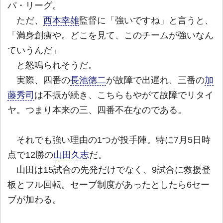
パ・リーグ。
ただ、
西本幸雄
監督に「強いですね」と言うと、
「満身創痍や。どこを見て、このチームが強いなん
ていうんだ」
と怒鳴られそうだ。
実際、四番の
長池徳二
が故障で出遅れ、三番の
加
藤秀司
は不振が続き、こちらもやがて故障でリタイ
ヤ。つまり本来の三、四番不在なのである。
それでも強い理由の1つが投手陣。特に7月5日時
点で12勝の
山田久志
だ。
山田は15試合の先発だけでなく、9試合に救援登
板とフル回転。セーブ制度があったとしたら6セー
ブが加わる。