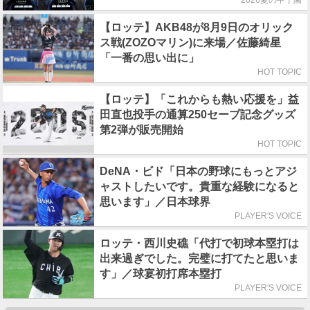
2026夏の甲子園
【ロッテ】AKB48が8月9日のオリック
ス戦(ZOZOマリン)に来場／佐藤綺星
「一番の思い出に」
HOT TOPIC
【ロッテ】「これからも熱い応援を」益
田直也投手の通算250セーブ記念グッズ
第2弾が販売開始
HOT TOPIC
DeNA・ビド「日本の野球にもっとアジ
ャストしたいです。貴重な経験になると
思います」／日本球界
PLAYER'S VOICE
ロッテ・西川史礁「代打で初球本塁打は
出来過ぎでした。完璧に打てたと思いま
す」／球宴初打席本塁打
PLAYER'S VOICE