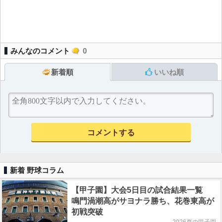
みんなのコメント
0
新着順
いいね順
新着 野球コラム
【甲子園】大会5日目の試合結果一覧
鳴門渦潮高がサヨナラ勝ち、花巻東高が
初戦突破