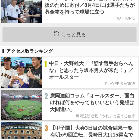
援のために寄付／8月4日には選手たちが
募金箱を持って球場に立つ
HOT TOPIC
もっと見る
アクセス数ランキング
1
中日・大野雄大「『話す選手おらへん
な』と思ったら坂本勇人が来た！」／
オールスター
PLAYER'S VOICE
2
廣岡達朗コラム「オールスター、面白
ければ何をやってもいいという発想は
大間違い」
廣岡達朗連載「やれ」と言える信念
3
【甲子園】大会3日目の試合結果一覧
有明が9回逆転、長崎日大は15得点で