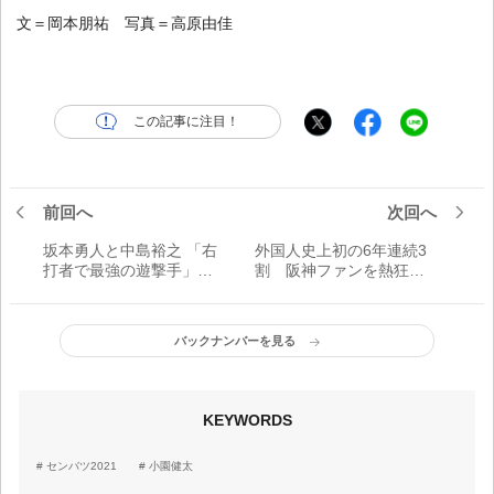
文＝岡本朋祐 写真＝高原由佳
この記事に注目！
前回へ
次回へ
坂本勇人と中島裕之 「右
外国人史上初の6年連続3
打者で最強の遊撃手」は
割 阪神ファンを熱狂さ
どっち？
せ、天敵となった安打製
造機は
バックナンバーを見る
KEYWORDS
センバツ2021
小園健太