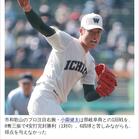
市和歌山のプロ注目右腕・
小園健太
は県岐阜商との1回戦を、
8奪三振で4安打完封勝利（1対0）。6四球と苦しみながらも、
得点を与えなかった