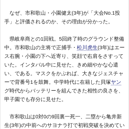
なぜ、市和歌山・小園健太(3年)が「大会No.1投
手」と評価されるのか、その理由が分かった。
県岐阜商との1回戦。5回終了時のグラウンド整備
中。市和歌山の主将で正捕手・
松川虎生
(3年)はエー
ス右腕・小園の下へ近寄り、笑顔で右肩をさすって
いた。インタバル中に見せた、きめ細やかな心遣
い、である。マスクをかぶれば、大きなジェスチャ
ーで背番号1を鼓舞。中学時代に在籍した貝塚
ヤン
グ時代からバッテリーを組んできた相性の良さを、
甲子園でも存分に見せた。
市和歌山は0対0の9回裏一死一、二塁から亀井新
生(3年)の中前へのサヨナラ打で初戦突破を決めてい