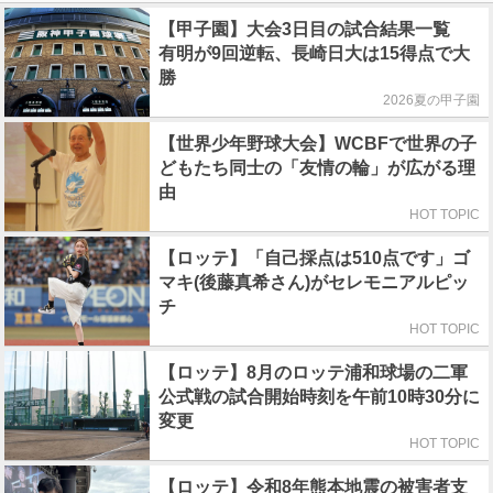
【甲子園】大会3日目の試合結果一覧
有明が9回逆転、長崎日大は15得点で大
勝
2026夏の甲子園
【世界少年野球大会】WCBFで世界の子
どもたち同士の「友情の輪」が広がる理
由
HOT TOPIC
【ロッテ】「自己採点は510点です」ゴ
マキ(後藤真希さん)がセレモニアルピッ
チ
HOT TOPIC
【ロッテ】8月のロッテ浦和球場の二軍
公式戦の試合開始時刻を午前10時30分に
変更
HOT TOPIC
【ロッテ】令和8年熊本地震の被害者支