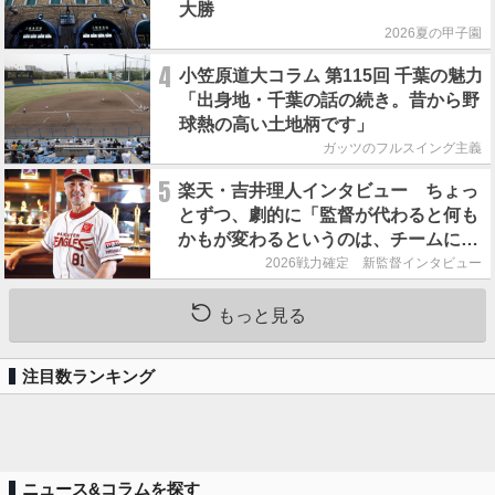
大勝
2026夏の甲子園
4
小笠原道大コラム 第115回 千葉の魅力
「出身地・千葉の話の続き。昔から野
球熱の高い土地柄です」
ガッツのフルスイング主義
5
楽天・吉井理人インタビュー ちょっ
とずつ、劇的に「監督が代わると何も
かもが変わるというのは、チームにと
って良くないことなんです」
2026戦力確定 新監督インタビュー
もっと見る
注目数ランキング
ニュース&コラムを探す