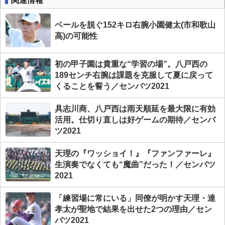
ベールを脱ぐ152キロ右腕小園健太(市和歌山
高)の可能性
初の甲子園は貴重な“学習の場”。八戸西の
189センチ右腕は課題を克服して夏に戻って
くることを誓う／センバツ2021
具志川商、八戸西は雨天順延を最大限に有効
活用。仕切り直しは好ゲームの期待／センバ
ツ2021
天理の『ワッショイ！』『ファンファーレ』
生演奏でなくても“魔曲”だった！／センバツ
2021
「練習場に常にいる」同僚が明かす天理・達
孝太が聖地で結果を出せた2つの理由／セン
バツ2021