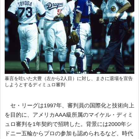
暴言を吐いた大豊（左から2人目）に対し、まさに退場を宣告
しようとするディミュロ審判
セ・リーグは1997年、審判員の国際化と技術向上
を目的に、アメリカAAA級所属のマイケル・ディミ
ュロ審判を1年契約で招聘した。背景には2000年シ
ドニー五輪からプロの参加も認められるなど、時代