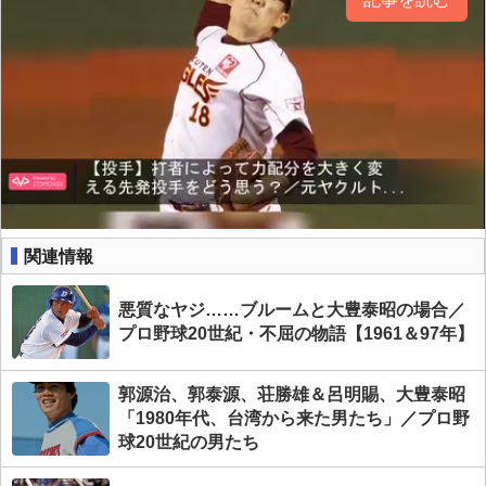
関連情報
悪質なヤジ……ブルームと大豊泰昭の場合／
プロ野球20世紀・不屈の物語【1961＆97年】
郭源治、郭泰源、荘勝雄＆呂明賜、大豊泰昭
「1980年代、台湾から来た男たち」／プロ野
球20世紀の男たち