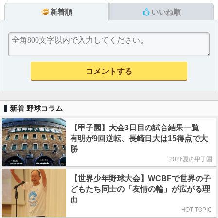
新着順
いいね順
新着 野球コラム
【甲子園】大会3日目の試合結果一覧
有明が9回逆転、長崎日大は15得点で大
勝
2026夏の甲子園
【世界少年野球大会】WCBFで世界の子
どもたち同士の「友情の輪」が広がる理
由
HOT TOPIC