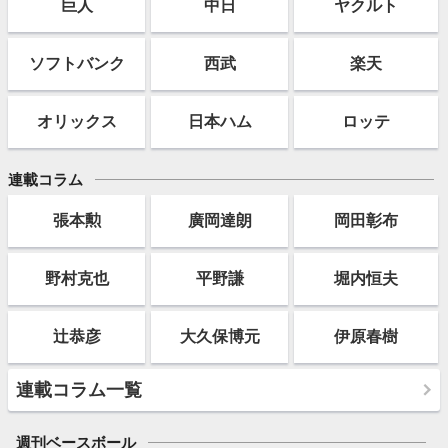
巨人
中日
ヤクルト
ソフト
バンク
西武
楽天
オリックス
日本ハム
ロッテ
連載コラム
張本勲
廣岡達朗
岡田彰布
野村克也
平野謙
堀内恒夫
辻恭彦
大久保博元
伊原春樹
連載コラム一覧
週刊ベースボール