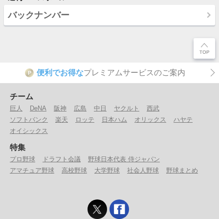
バックナンバー
便利でお得な
プレミアムサービスのご案内
P
チーム
巨人
DeNA
阪神
広島
中日
ヤクルト
西武
ソフトバンク
楽天
ロッテ
日本ハム
オリックス
ハヤテ
オイシックス
特集
プロ野球
ドラフト会議
野球日本代表 侍ジャパン
アマチュア野球
高校野球
大学野球
社会人野球
野球まとめ