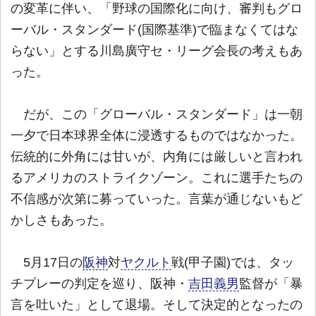
の変革に伴い、「野球の国際化に向け、審判もグロ
ーバル・スタンダード(国際基準)で臨まなくてはな
らない」とする川島廣守セ・リーグ会長の考えもあ
った。
だが、この「グローバル・スタンダード」は一朝
一夕で日本球界全体に浸透するものではなかった。
伝統的に外角には甘いが、内角には厳しいと言われ
るアメリカのストライクゾーン。これに選手たちの
不信感が次第に募っていった。言葉が通じないもど
かしさもあった。
5月17日の
阪神
対
ヤクルト
戦(甲子園)では、タッ
チプレーの判定を巡り、阪神・
吉田義男
監督が「暴
言を吐いた」として退場。そして決定的となったの