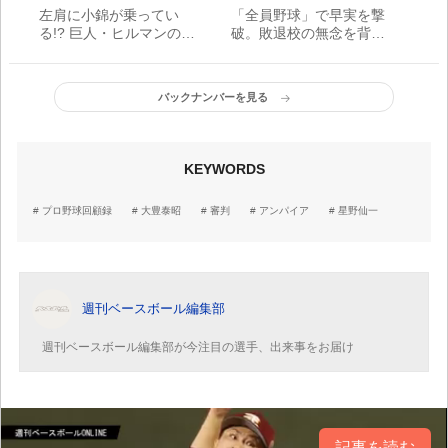
左肩に小錦が乗ってい
「全員野球」で早実を撃
る!? 巨人・ヒルマンの仰
破。敗退校の無念を背負
天言い訳【プロ野球回顧
う国学院久我山にある高
録】
校野球の原点
バックナンバーを見る
KEYWORDS
プロ野球回顧録
大豊泰昭
審判
アンパイア
星野仙一
週刊ベースボール編集部
週刊ベースボール編集部が今注目の選手、出来事をお届け
記事を読む