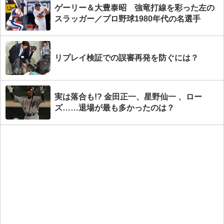
ゲーリー＆大豊泰昭 強竜打線を彩った左の
スラッガー／プロ野球1980年代の名選手
リプレイ検証での誤審再発を防ぐには？
実は落合も!? 金田正一、星野仙一 、ロー
ズ……退場が最も多かったのは？