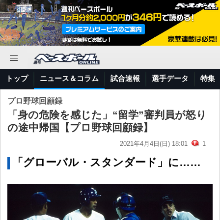
トップ
ニュース＆コラム
試合速報
選手データ
特集
プロ野球回顧録
「身の危険を感じた」“留学”審判員が怒り
の途中帰国【プロ野球回顧録】
2021年4月4日(日) 18:01
1
「グローバル・スタンダード」に……