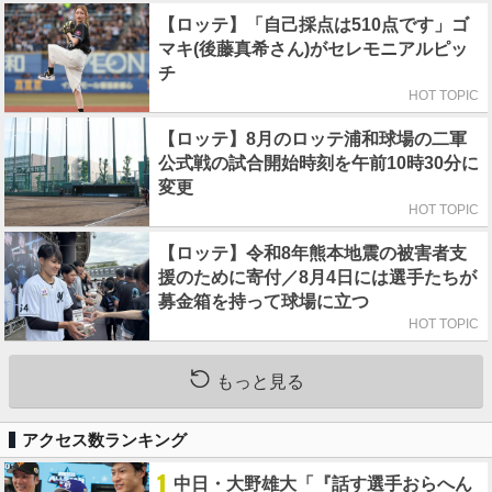
【ロッテ】「自己採点は510点です」ゴ
マキ(後藤真希さん)がセレモニアルピッ
チ
HOT TOPIC
【ロッテ】8月のロッテ浦和球場の二軍
公式戦の試合開始時刻を午前10時30分に
変更
HOT TOPIC
【ロッテ】令和8年熊本地震の被害者支
援のために寄付／8月4日には選手たちが
募金箱を持って球場に立つ
HOT TOPIC
もっと見る
アクセス数ランキング
1
中日・大野雄大「『話す選手おらへん