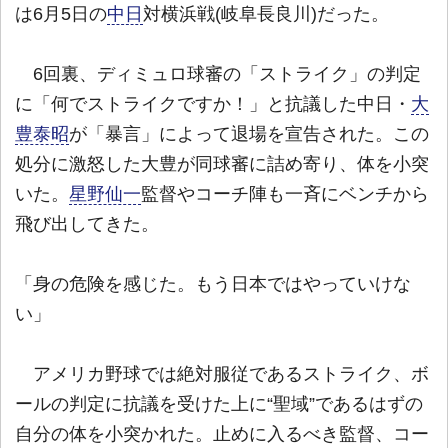
は6月5日の
中日
対横浜戦(岐阜長良川)だった。
6回裏、ディミュロ球審の「ストライク」の判定
に「何でストライクですか！」と抗議した中日・
大
豊泰昭
が「暴言」によって退場を宣告された。この
処分に激怒した大豊が同球審に詰め寄り、体を小突
いた。
星野仙一
監督やコーチ陣も一斉にベンチから
飛び出してきた。
「身の危険を感じた。もう日本ではやっていけな
い」
アメリカ野球では絶対服従であるストライク、ボ
ールの判定に抗議を受けた上に“聖域”であるはずの
自分の体を小突かれた。止めに入るべき監督、コー