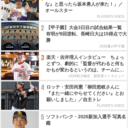
な』と思ったら坂本勇人が来た！」／
オールスター
PLAYER'S VOICE
2
【甲子園】大会3日目の試合結果一覧
有明が9回逆転、長崎日大は15得点で大
勝
2026夏の甲子園
3
楽天・吉井理人インタビュー ちょっ
とずつ、劇的に「監督が代わると何も
かもが変わるというのは、チームにと
って良くないことなんです」
2026戦力確定 新監督インタビュー
4
ロッテ・安田尚憲「柳田悠岐さんに
『また一緒にやらせてください』とお
願いしました」／自主トレ
PLAYER'S VOICE
5
ソフトバンク・2026新加入選手 写真名
鑑