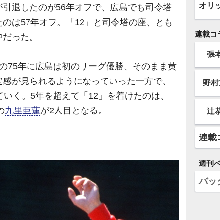
オリ
が引退したのが56年オフで、広島でも司令塔
のは57年オフ。「12」と司令塔の座、とも
連載コ
中だった。
張
の75年に広島は初のリーグ優勝、そのまま黄
定感が見られるようになっていった一方で、
野村
ていく。5年を超えて「12」を着けたのは、
の
九里亜蓮
が2人目となる。
辻
連載
週刊
バッ