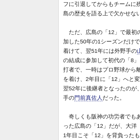
フに引退してからもチームに
島の歴史を語る上で欠かせな
ただ、広島の「12」で最初
加した50年の1シーズンだけで
着けて、翌51年には外野手の
の結成に参加して初代の「8
打者で、一時はプロ野球から
を着け、2年目に「12」へと
翌52年に後継者となったのが
手の
門前真佐人
だった。
奇しくも阪神の功労者でもあ
った広島の「12」だが、大洋
1年目こそ「12」を背負った