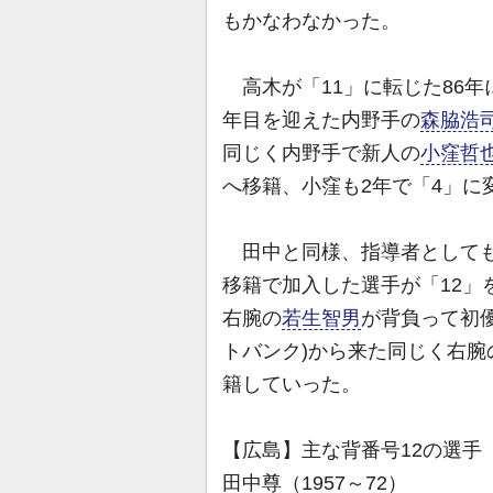
もかなわなかった。
高木が「11」に転じた86年
年目を迎えた内野手の
森脇浩
同じく内野手で新人の
小窪哲
へ移籍、小窪も2年で「4」に
田中と同様、指導者としても
移籍で加入した選手が「12」
右腕の
若生智男
が背負って初優
トバンク)から来た同じく右腕
籍していった。
【広島】主な背番号12の選手
田中尊（1957～72）