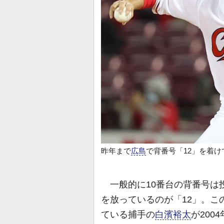
昨年まで
広島
で背番号「12」を着け
一般的に10番台の背番号は
を放っているのが「12」。こ
ている捕手の
白濱裕太
が200