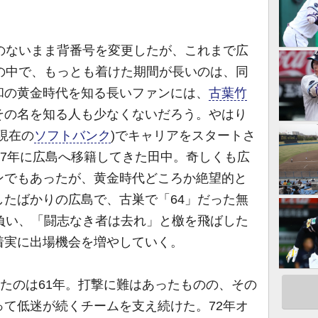
のないまま背番号を変更したが、これまで広
の中で、もっとも着けた期間が長いのは、同
和の黄金時代を知る長いファンには、
古葉竹
その名を知る人も少なくないだろう。やはり
現在の
ソフトバンク
)でキャリアをスタートさ
57年に広島へ移籍してきた田中。奇しくも広
ンでもあったが、黄金時代どころか絶望的と
たばかりの広島で、古巣で「64」だった無
負い、「闘志なき者は去れ」と檄を飛ばした
着実に出場機会を増やしていく。
たのは61年。打撃に難はあったものの、その
て低迷が続くチームを支え続けた。72年オ