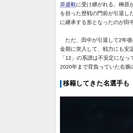
原盛毅
に受け継がれる。榊原
を担った歴戦の門前が引退した
に継承する形となったのが田
ただ、田中が引退して2年後
金期に突入して、戦力にも安
「12」の系譜は不安定になっ
2020年まで背負っていた右腕
移籍してきた名選手も