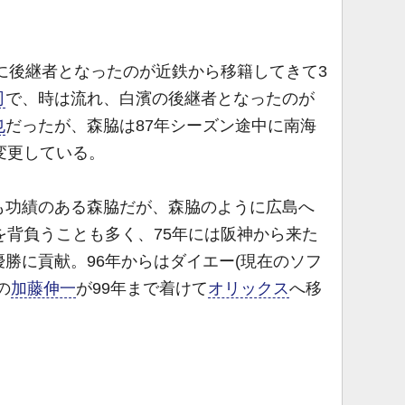
に後継者となったのが近鉄から移籍してきて3
司
で、時は流れ、白濱の後継者となったのが
也
だったが、森脇は87年シーズン途中に南海
変更している。
功績のある森脇だが、森脇のように広島へ
を背負うことも多く、75年には阪神から来た
勝に貢献。96年からはダイエー(現在のソフ
の
加藤伸一
が99年まで着けて
オリックス
へ移