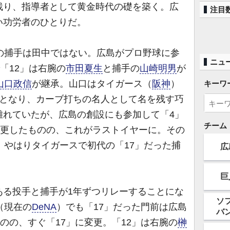
残り、指導者として黄金時代の礎を築く。広
注目
い功労者のひとりだ。
の捕手は田中ではない。広島がプロ野球に参
ニュ
「12」は右腕の
市田夏生
と捕手の
山崎明男
が
山口政信
が継承。山口はタイガース（
阪神
）
キーワ
」となり、カーブ打ちの名人として名を残す巧
離れていたが、広島の創設にも参加して「4」
チーム
変更したものの、これがラストイヤーに。その
、やはりタイガースで初代の「17」だった捕
広
巨
る投手と捕手が1年ずつリレーすることにな
ソ
（現在の
DeNA
）でも「17」だった門前は広島
バ
ものの、すぐ「17」に変更。「12」は右腕の
榊