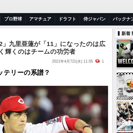
プロ野球
アマチュア
ドラフト
侍ジャパン
バックナ
新着
2」九里亜蓮が「11」になったのは広
渋く輝くのはチームの功労者
2021年4月7日(水) 11:05
1
ッテリーの系譜？