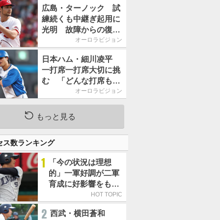
2026」、11月23日開
広島・ターノック 試
催
練続くも中継ぎ起用に
光明 故障からの復帰
期す／助っ人前半戦通
オーロラビジョン
信簿
日本ハム・細川凌平
一打席一打席大切に挑
む 「どんな打席も何
か意味のある打席にし
オーロラビジョン
たい」／後半戦に息巻
く！
もっと見る
セス数ランキング
1
「今の状況は理想
的」一軍好調が二軍
育成に好影響をもた
らす西武 象徴は高
HOT TOPIC
卒新人・横田蒼和
2
西武・横田蒼和