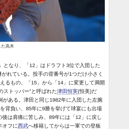
した高木
1」となり、「12」はドラフト3位で入団した
継がれている。投手の背番号が1つだけ小さく
いえるもの。「15」から「14」に変更して満開
のストッパー”と呼ばれた
津田恒実
(恒美)だ
例がある。津田と同じ1982年に入団した左腕
」を背負い、85年に9勝を挙げて球宴にも出場
の後は肩痛に苦しみ、89年には「12」に戻し
年オフに
西武
へ移籍してからは一軍での登板