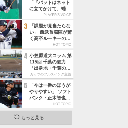
「『バットはネット
に立てかけて、端に
置くんだぞ』と栗山
PLAYER'S VOICE
巧さんに教えていた
3
「課題が見当たらな
だきました」／憧れ
い」 西武首脳陣が驚
の人からの金言
く高卒ルーキーの高
い“完成度”
HOT TOPIC
4
小笠原道大コラム 第
115回 千葉の魅力
「出身地・千葉の話
の続き。昔から野球
ガッツのフルスイング主義
熱の高い土地柄で
5
「今は一番のほうが
す」
やりやすい」 ソフト
バンク・正木智也が
覚醒した理由
HOT TOPIC
もっと見る