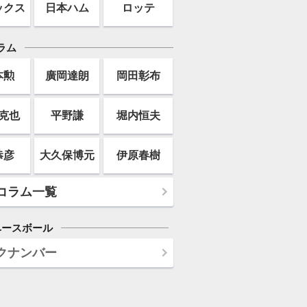
ックス
日本ハム
ロッテ
ラム
本勲
廣岡達朗
岡田彰布
克也
平野謙
堀内恒夫
恭彦
大久保博元
伊原春樹
コラム一覧
ベースボール
クナンバー