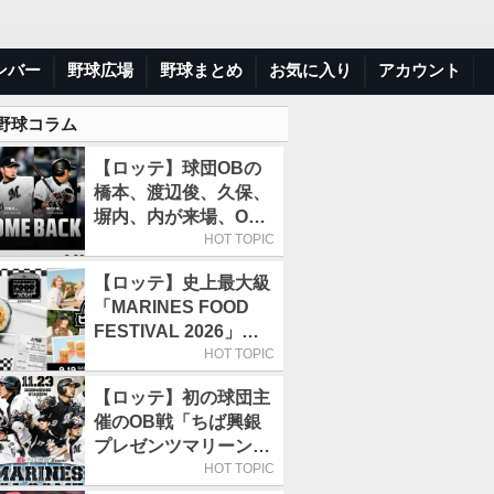
ンバー
野球広場
野球まとめ
お気に入り
アカウント
 野球コラム
【ロッテ】球団OBの
橋本、渡辺俊、久保、
塀内、内が来場、OB
解説も／9月22日開催
HOT TOPIC
の「TEAM26デー」
【ロッテ】史上最大級
「MARINES FOOD
FESTIVAL 2026」第4
弾「KOREAN
HOT TOPIC
FOOD」は9月19～22
【ロッテ】初の球団主
日／初日はビール半額
催のOB戦「ちば興銀
デー
プレゼンツマリーンズ
スペシャルゲーム
HOT TOPIC