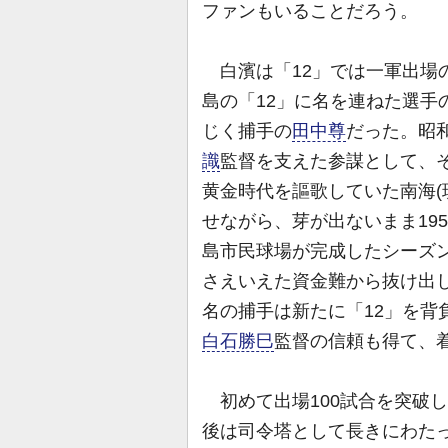
ファンもいることだろう。
白濱は「12」では一軍出場
島の「12」に名を連ねた選手
じく捕手の
田中尊
だった。昭
識
監督を支えた参謀として、
黄金時代を謳歌していた南海(
せながら、芽が出ないまま19
島市民球場が完成したシーズ
さえいえた資金難から抜け出し
名の捕手は新たに「12」を背
白石勝巳
監督の信頼も得て、
初めて出場100試合を突破し
後は司令塔として長きにわたっ