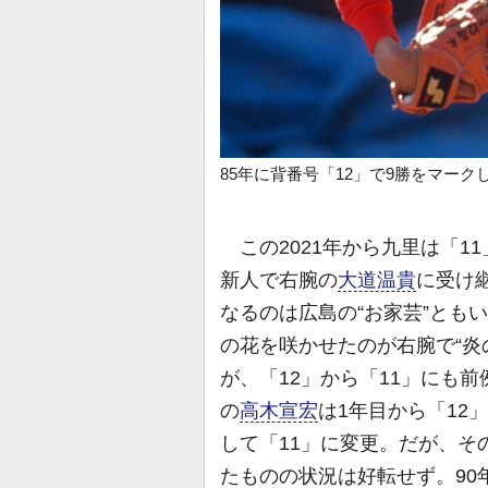
85年に背番号「12」で9勝をマーク
この2021年から九里は「1
新人で右腕の
大道温貴
に受け
なるのは広島の“お家芸”とも
の花を咲かせたのが右腕で“炎
が、「12」から「11」にも前
の
高木宣宏
は1年目から「12
して「11」に変更。だが、そ
たものの状況は好転せず。90