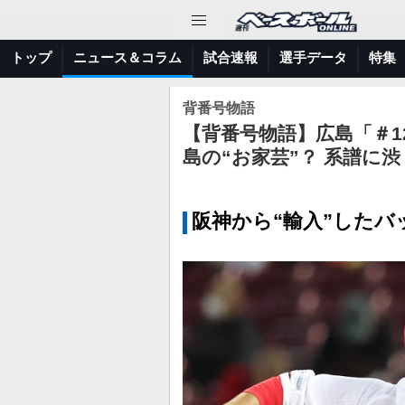
トップ
ニュース＆コラム
試合速報
選手データ
特集
背番号物語
【背番号物語】広島「＃1
島の“お家芸”？ 系譜に
阪神から“輸入”したバ