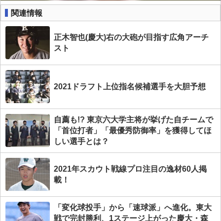
関連情報
正木智也(慶大)右の大砲が目指す広角アーチ
スト
2021ドラフト上位指名候補選手を大胆予想
自薦も!? 東京六大学主将が挙げた自チームで
「首位打者」「最優秀防御率」を獲得してほ
しい選手とは？
2021年スカウト戦線プロ注目の逸材60人掲
載！
「変化球投手」から「速球派」へ進化。東大
戦で完封勝利、1ステージ上がった慶大・森