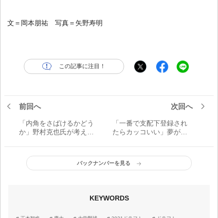
文＝岡本朋祐 写真＝矢野寿明
この記事に注目！
前回へ
次回へ
「内角をさばけるかどう
「一番で支配下登録され
か」野村克也氏が考える
たらカッコいい」夢がか
一流打者の基準。阪神・
なった西武・水上由伸は
佐藤輝明の可能性は？
強気な投球が魅力／2021
若獅子インタビュー第5回
バックナンバーを見る
KEYWORDS