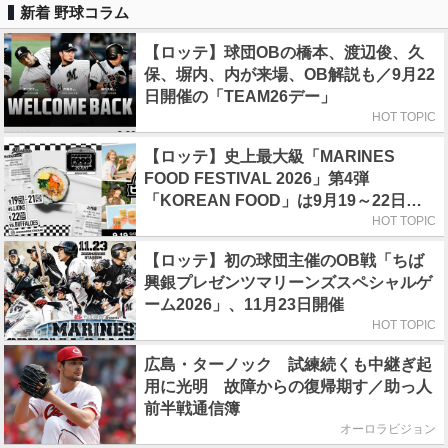
新着 野球コラム
【ロッテ】球団OBの橋本、渡辺俊、久
保、塀内、内が来場、OB解説も／9月22
日開催の「TEAM26デー」
HOT TOPIC
【ロッテ】史上最大級「MARINES
FOOD FESTIVAL 2026」第4弾
「KOREAN FOOD」は9月19～22日／
初日はビール半額デー
HOT TOPIC
【ロッテ】初の球団主催のOB戦「ちば
興銀プレゼンツマリーンズスペシャルゲ
ーム2026」、11月23日開催
HOT TOPIC
広島・ターノック 試練続くも中継ぎ起
用に光明 故障からの復帰期す／助っ人
前半戦通信簿
オーロラビジョン