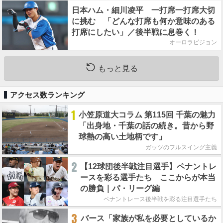
日本ハム・細川凌平 一打席一打席大切
に挑む 「どんな打席も何か意味のある
打席にしたい」／後半戦に息巻く！
オーロラビジョン
もっと見る
アクセス数ランキング
1
小笠原道大コラム 第115回 千葉の魅力
「出身地・千葉の話の続き。昔から野
球熱の高い土地柄です」
ガッツのフルスイング主義
2
【12球団後半戦注目選手】ペナントレ
ースを彩る選手たち ここからが本当
の勝負｜パ・リーグ編
ペナントレース後半戦を彩る注目選手たち
3
バース「家族が私を必要としているか