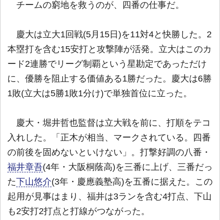
チームの窮地を救うのが、四番の仕事だ。
慶大は立大1回戦(5月15日)を11対4と快勝した。2
本塁打を含む15安打と攻撃陣が活発。立大はこのカ
ード2連勝でリーグ制覇という星勘定であっただけ
に、優勝を阻止する価値ある1勝だった。慶大は6勝
1敗(立大は5勝1敗1分け)で単独首位に立った。
慶大・堀井哲也監督は立大戦を前に、打順をテコ
入れした。「正木が相当、マークされている。四番
の前後を固めないといけない」。打撃好調の八番・
福井章吾
(4年・大阪桐蔭高)を三番に上げ、三番だっ
た
下山悠介
(3年・慶應義塾高)を五番に据えた。この
起用が見事はまり、福井は3ランを含む4打点、下山
も2安打2打点と打線がつながった。