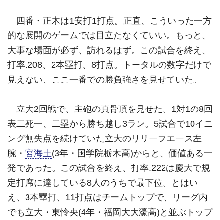
四番・正木は1安打1打点。正直、こういった一方
的な展開のゲームでは目立たなくていい。もっと、
大事な場面が必ず、訪れるはず。この試合を終え、
打率.208、2本塁打、8打点。トータルの数字だけで
見えない、ここ一番での勝負強さを見せていた。
立大2回戦で、主砲の真骨頂を見せた。1対1の8回
表二死一、二塁から勝ち越し3ラン。5試合で10イニ
ング無失点を続けていた立大のリリーフエース左
腕・
宮海土
(3年・国学院栃木高)からと、価値ある一
発であった。この試合を終え、打率.222は慶大で規
定打席に達している8人のうちで最下位。とはい
え、3本塁打、11打点はチームトップで、リーグ内
でも立大・東怜央(4年・福岡大大濠高)と並ぶトップ