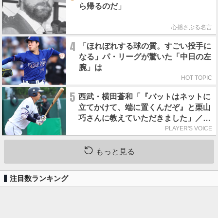
ら帰るのだ」
心揺さぶる名言
4
「ほれぼれする球の質。すごい投手に
なる」パ・リーグが驚いた「中日の左
腕」は
HOT TOPIC
5
西武・横田蒼和「『バットはネットに
立てかけて、端に置くんだぞ』と栗山
巧さんに教えていただきました」／憧
れの人からの金言
PLAYER'S VOICE
もっと見る
注目数ランキング