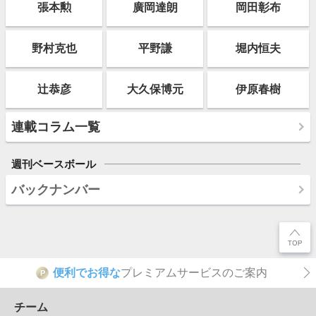
張本勲
廣岡達朗
岡田彰布
野村克也
平野謙
堀内恒夫
辻恭彦
大久保博元
伊原春樹
連載コラム一覧
週刊ベースボール
バックナンバー
便利でお得な
プレミアムサービスのご案内
P
チーム