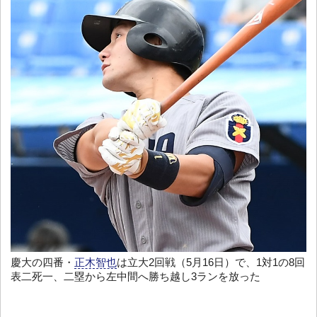
慶大の四番・
正木智也
は立大2回戦（5月16日）で、1対1の8回
表二死一、二塁から左中間へ勝ち越し3ランを放った