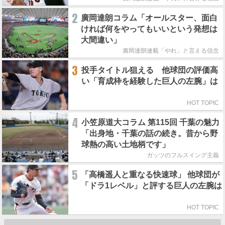
2
廣岡達朗コラム「オールスター、面白
ければ何をやってもいいという発想は
大間違い」
廣岡達朗連載「やれ」と言える信念
3
投手タイトル狙える 他球団の評価高
い「育成枠を経験した巨人の左腕」は
HOT TOPIC
4
小笠原道大コラム 第115回 千葉の魅力
「出身地・千葉の話の続き。昔から野
球熱の高い土地柄です」
ガッツのフルスイング主義
5
「高橋遥人と重なる快速球」 他球団が
「ドラ1レベル」と評する巨人の左腕は
HOT TOPIC