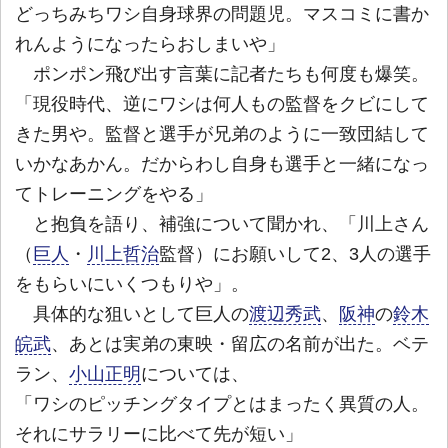
どっちみちワシ自身球界の問題児。マスコミに書か
れんようになったらおしまいや」
ポンポン飛び出す言葉に記者たちも何度も爆笑。
「現役時代、逆にワシは何人もの監督をクビにして
きた男や。監督と選手が兄弟のように一致団結して
いかなあかん。だからわし自身も選手と一緒になっ
てトレーニングをやる」
と抱負を語り、補強について聞かれ、「川上さん
（
巨人
・
川上哲治
監督）にお願いして2、3人の選手
をもらいにいくつもりや」。
具体的な狙いとして巨人の
渡辺秀武
、
阪神
の
鈴木
皖武
、あとは実弟の東映・留広の名前が出た。ベテ
ラン、
小山正明
については、
「ワシのピッチングタイプとはまったく異質の人。
それにサラリーに比べて先が短い」