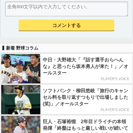
新着 野球コラム
中日・大野雄大「『話す選手おらへん
な』と思ったら坂本勇人が来た！」／オ
ールスター
PLAYER'S VOICE
ソフトバンク・柳田悠岐「旅行のキャン
セル料を取り返すつもりで出場しました
(笑)」／オールスター
PLAYER'S VOICE
巨人・石塚裕惺 2年目ドライチの本領
発揮「終盤はもっと厳しい戦いが続いて