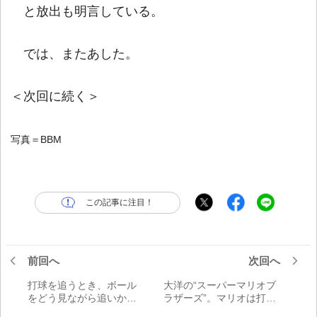
と放出も明言している。
では、またあした。
＜次回に続く＞
写真＝BBM
この記事に注目！
前回へ
次回へ
打球を追うとき、ボール
大洋の“スーパーマリオブ
をどう見ながら追いかけ
ラザーズ”。マリオは打点
ていけばいい？【中編】
王2度のポンセ、ではルイ