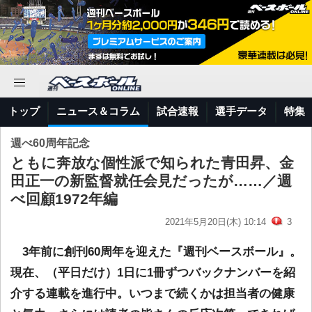
トップ
ニュース＆コラム
試合速報
選手データ
特集
週べ60周年記念
ともに奔放な個性派で知られた青田昇、金
田正一の新監督就任会見だったが……／週
べ回顧1972年編
2021年5月20日(木) 10:14
3
3年前に創刊60周年を迎えた『週刊ベースボール』。
現在、（平日だけ）1日に1冊ずつバックナンバーを紹
介する連載を進行中。いつまで続くかは担当者の健康