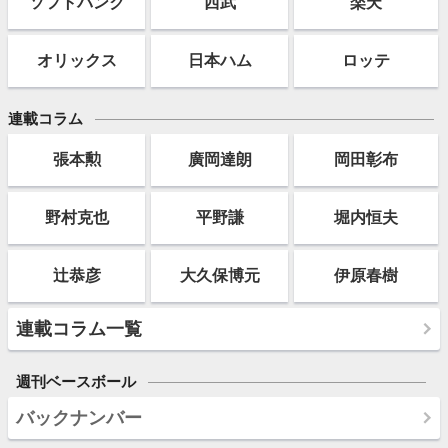
ソフト
バンク
西武
楽天
オリックス
日本ハム
ロッテ
連載コラム
張本勲
廣岡達朗
岡田彰布
野村克也
平野謙
堀内恒夫
辻恭彦
大久保博元
伊原春樹
連載コラム一覧
週刊ベースボール
バックナンバー