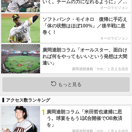
いく。チームの力になれるように」／後
半戦に息巻く！
オーロラビジョン
ソフトバンク・モイネロ 復帰に手応え
「体の状態はほぼ100%」／後半戦に息
巻く！
オーロラビジョン
廣岡達朗コラム「オールスター、面白け
れば何をやってもいいという発想は大間
違い」
廣岡達朗連載「やれ」と言える信念
もっと見る
アクセス数ランキング
1
廣岡達朗コラム「米田哲也逮捕に思
う。球宴をもう1試合開催でOB救済
を」
廣岡達朗連載「やれ」と言える信念