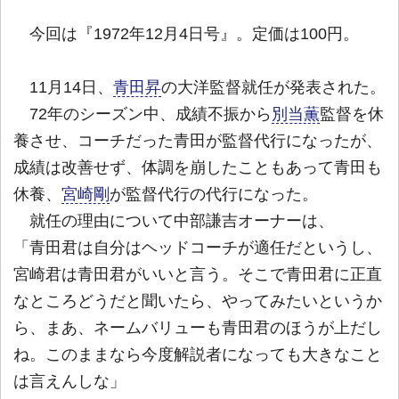
今回は『1972年12月4日号』。定価は100円。
11月14日、
青田昇
の大洋監督就任が発表された。
72年のシーズン中、成績不振から
別当薫
監督を休
養させ、コーチだった青田が監督代行になったが、
成績は改善せず、体調を崩したこともあって青田も
休養、
宮崎剛
が監督代行の代行になった。
就任の理由について中部謙吉オーナーは、
「青田君は自分はヘッドコーチが適任だというし、
宮崎君は青田君がいいと言う。そこで青田君に正直
なところどうだと聞いたら、やってみたいというか
ら、まあ、ネームバリューも青田君のほうが上だし
ね。このままなら今度解説者になっても大きなこと
は言えんしな」