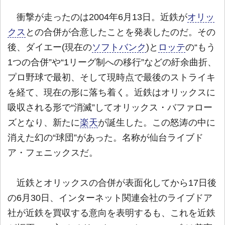
衝撃が走ったのは2004年6月13日。近鉄が
オリッ
クス
との合併が合意したことを発表したのだ。その
後、ダイエー(現在の
ソフトバンク
)と
ロッテ
の“もう
1つの合併”や“1リーグ制への移行”などの紆余曲折、
プロ野球で最初、そして現時点で最後のストライキ
を経て、現在の形に落ち着く。近鉄はオリックスに
吸収される形で“消滅”してオリックス・バファロー
ズとなり、新たに
楽天
が誕生した。この怒涛の中に
消えた幻の“球団”があった。名称が仙台ライブド
ア・フェニックスだ。
近鉄とオリックスの合併が表面化してから17日後
の6月30日、インターネット関連会社のライブドア
社が近鉄を買収する意向を表明するも、これを近鉄