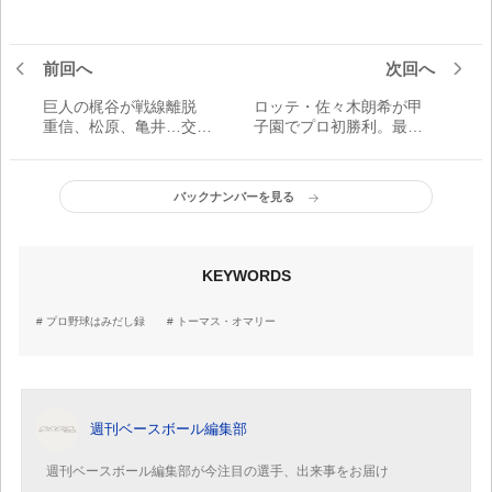
前回へ
次回へ
巨人の梶谷が戦線離脱
ロッテ・佐々木朗希が甲
重信、松原、亀井…交流
子園でプロ初勝利。最高
戦で右翼のポジションを
の親孝行となったウイニ
つかむのは？
ングボール
バックナンバーを見る
KEYWORDS
プロ野球はみだし録
トーマス・オマリー
週刊ベースボール編集部
週刊ベースボール編集部が今注目の選手、出来事をお届け