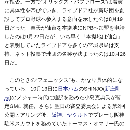
が拒否。一方で“オリックス・バファローズ”は着実
に具体性を帯びていき、ライブドア社が新球団を創
設してプロ野球へ参入する意向を示したのは8月19
日だった。楽天が仙台を本拠地にNPBへ加盟を申請
したのは9月22日だが、いち早く「本拠地は仙台」
と表明していたライブドアを多くの宮城県民は支
持。ネット投票で球団の名称が決まったのは10月26
日だ。
このときの“フェニックス”も、かなり具体的にな
っている。10月13日に
日本ハム
のSHINJO(
新庄剛
志
)のメジャー時代に通訳を務めた小島克典氏が暫
定GMに就任。さらに翌日の審査委員会による第2回
公開ヒアリング後、
阪神
、
ヤクルト
でプレーし阪神
駐米スカウトを務めていたトーマス・オマリー氏の