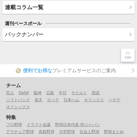
連載コラム一覧
週刊ベースボール
バックナンバー
便利でお得な
プレミアムサービスのご案内
P
チーム
巨人
DeNA
阪神
広島
中日
ヤクルト
西武
ソフトバンク
楽天
ロッテ
日本ハム
オリックス
ハヤテ
オイシックス
特集
プロ野球
ドラフト会議
野球日本代表 侍ジャパン
アマチュア野球
高校野球
大学野球
社会人野球
野球まとめ