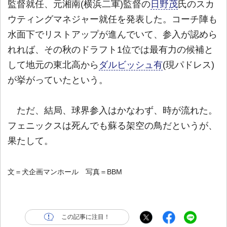
監督就任、元湘南(横浜二軍)監督の
日野茂
氏のスカ
ウティングマネジャー就任を発表した。コーチ陣も
水面下でリストアップが進んでいて、参入が認めら
れれば、その秋のドラフト1位では最有力の候補と
して地元の東北高から
ダルビッシュ有
(現パドレス)
が挙がっていたという。
ただ、結局、球界参入はかなわず、時が流れた。
フェニックスは死んでも蘇る架空の鳥だというが、
果たして。
文＝犬企画マンホール 写真＝BBM
この記事に注目！