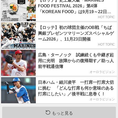
【ロッテ】史上最大級「MARINES
FOOD FESTIVAL 2026」第4弾
「KOREAN FOOD」は9月19～22日／
初日はビール半額デー
HOT TOPIC
【ロッテ】初の球団主催のOB戦「ちば
興銀プレゼンツマリーンズスペシャルゲ
ーム2026」、11月23日開催
HOT TOPIC
広島・ターノック 試練続くも中継ぎ起
用に光明 故障からの復帰期す／助っ人
前半戦通信簿
オーロラビジョン
日本ハム・細川凌平 一打席一打席大切
に挑む 「どんな打席も何か意味のある
打席にしたい」／後半戦に息巻く！
オーロラビジョン
もっと見る