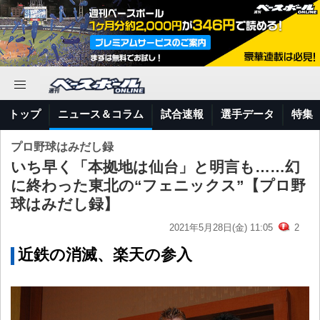
トップ
ニュース＆コラム
試合速報
選手データ
特集
プロ野球はみだし録
いち早く「本拠地は仙台」と明言も……幻
に終わった東北の“フェニックス”【プロ野
球はみだし録】
2021年5月28日(金) 11:05
2
近鉄の消滅、楽天の参入