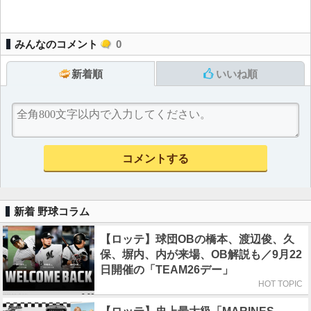
みんなのコメント
0
新着順
いいね順
新着 野球コラム
【ロッテ】球団OBの橋本、渡辺俊、久
保、塀内、内が来場、OB解説も／9月22
日開催の「TEAM26デー」
HOT TOPIC