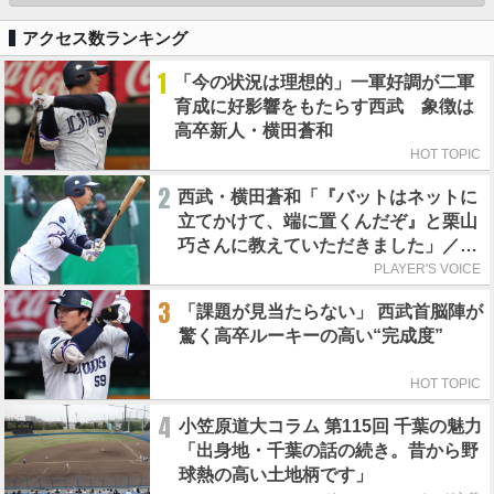
アクセス数ランキング
1
「今の状況は理想的」一軍好調が二軍
育成に好影響をもたらす西武 象徴は
高卒新人・横田蒼和
HOT TOPIC
2
西武・横田蒼和「『バットはネットに
立てかけて、端に置くんだぞ』と栗山
巧さんに教えていただきました」／憧
れの人からの金言
PLAYER'S VOICE
3
「課題が見当たらない」 西武首脳陣が
驚く高卒ルーキーの高い“完成度”
HOT TOPIC
4
小笠原道大コラム 第115回 千葉の魅力
「出身地・千葉の話の続き。昔から野
球熱の高い土地柄です」