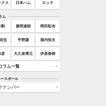
ックス
日本ハム
ロッテ
ラム
本勲
廣岡達朗
岡田彰布
克也
平野謙
堀内恒夫
恭彦
大久保博元
伊原春樹
コラム一覧
ベースボール
クナンバー