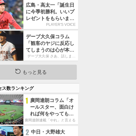
ーカーブを投げまし
広島・高太一「誕生日
た」／魔球
に今季初勝利。いいプ
レゼントをもらいまし
た」／バースデー星
PLAYER'S VOICE
デーブ大久保コラム
「観客のヤジに反応し
てしまうのは心が本当
に純粋だからなので
デーブ大久保 さあ、話しまし
ょう！
す」
もっと見る
セス数ランキング
1
廣岡達朗コラム「オ
ールスター、面白け
れば何をやってもい
いという発想は大間
廣岡達朗連載「やれ」と言える信念
違い」
2
中日・大野雄大