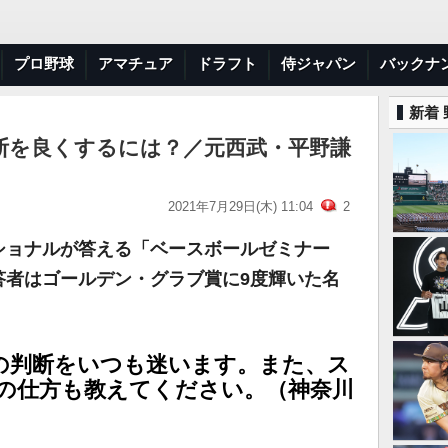
プロ野球
アマチュア
ドラフト
侍ジャパン
バックナ
新着
断を良くするには？／元西武・平野謙
2021年7月29日(木) 11:04
2
ショナルが答える「ベースボールゼミナー
答者はゴールデン・グラブ賞に9度輝いた名
。
球の判断をいつも迷います。また、ス
の仕方も教えてください。（神奈川