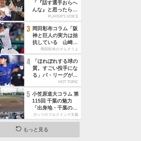
「『話す選手おらへ
んな』と思ったら坂
本勇人が来た！」／
PLAYER'S VOICE
オールスター
3
岡田彰布コラム「阪
神と巨人の実力は拮
抗している 山崎、
小笠原の存在は大き
岡田彰布のそらそうよ
い」
4
「ほれぼれする球の
質。すごい投手にな
る」パ・リーグが驚
いた「中日の左腕」
HOT TOPIC
は
5
小笠原道大コラム 第
115回 千葉の魅力
「出身地・千葉の話
の続き。昔から野球
ガッツのフルスイング主義
熱の高い土地柄で
す」
もっと見る