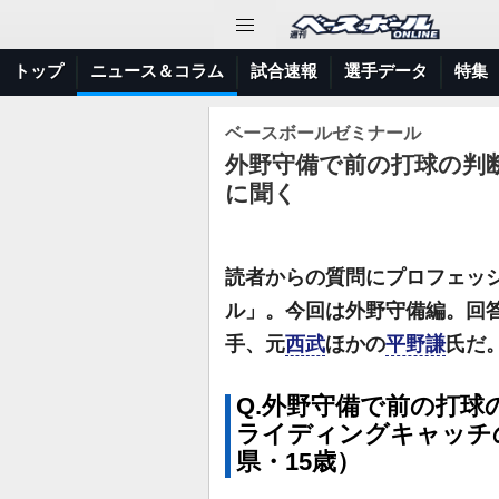
トップ
ニュース＆コラム
試合速報
選手データ
特集
ベースボールゼミナール
外野守備で前の打球の判
に聞く
読者からの質問にプロフェッ
ル」。今回は外野守備編。回
手、元
西武
ほかの
平野謙
氏だ
Q.外野守備で前の打
ライディングキャッチ
県・15歳）