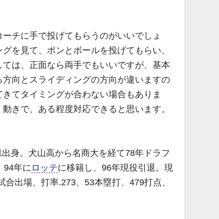
ーチに手で投げてもらうのがいいでしょ
ングを見て、ポンとボールを投げてもらい、
しては、正面なら両手でもいいですが、基本
る方向とスライディングの方向が違いますの
てきてタイミングが合わない場合もありま
く動きで、ある程度対応できると思います。
知県出身。犬山高から名商大を経て78年ドラフ
、94年に
ロッテ
に移籍し、96年現役引退。現
試合出場、打率.273、53本塁打、479打点、