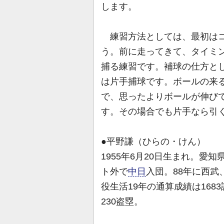
します。
練習方法としては、最初はコ
う。前に走ってきて、タイミ
捕る練習です。補球の仕方と
は片手捕球です。ボールの来
で、思ったよりボールが伸び
す。その場合でも片手なら引
●平野謙（ひらの・けん）
1955年6月20日生まれ。愛
ト外で
中日
入団。88年に西武
役生活19年の通算成績は1683
230盗塁。