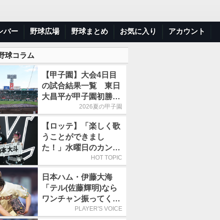
ンバー
野球広場
野球まとめ
お気に入り
アカウント
 野球コラム
【甲子園】大会4日目
の試合結果一覧 東日
大昌平が甲子園初勝
利、青森山田は1点差
2026夏の甲子園
で逃げ切り
【ロッテ】「楽しく歌
うことができまし
た！」水曜日のカンパ
ネラ、8月8日のオリッ
HOT TOPIC
クス戦(ZOZOマリン)
日本ハム・伊藤大海
に来場
「テル(佐藤輝明)なら
ワンチャン振ってくれ
るかなと思って超スロ
PLAYER'S VOICE