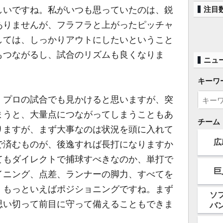
いですね。私がいつも思っていたのは、鋭
注目
ありませんが、フラフラと上がったピッチャ
しては、しっかりアウトにしたいということ
もつながるし、試合のリズムも良くなりま
ニュ
キーワ
プロの試合でも見かけると思いますが、突
まうと、大量点につながってしまうこともあ
チーム
りますが、まず大事なのは状況を頭に入れて
広
で済むものが、後逸すれば長打になりますか
てもダイレクトで捕球すべきなのか、単打で
巨
イニング、点差、ランナーの脚力、すべてを
。もっといえばポジショニングですね。まず
ソ
思い切って前目に守って備えることもできま
バ