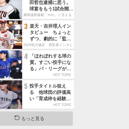
田哲也逮捕に思う。
球宴をもう1試合開催
でOB救済を」
廣岡達朗連載「やれ」と言える信念
3
楽天・吉井理人イン
タビュー ちょっと
ずつ、劇的に「監督
が代わると何もかも
2026戦力確定 新監督インタビュー
が変わるというの
4
「ほれぼれする球の
は、チームにとって
質。すごい投手にな
良くないことなんで
る」パ・リーグが驚
す」
いた「中日の左腕」
HOT TOPIC
は
5
投手タイトル狙え
る 他球団の評価高
い「育成枠を経験し
た巨人の左腕」は
HOT TOPIC
もっと見る