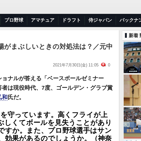
プロ野球
アマチュア
ドラフト
侍ジャパン
バックナ
新着
陽がまぶしいときの対処法は？／元中
2021年7月30日(金) 11:05
0
ショナルが答える「ベースボールゼミナー
答者は現役時代、7度、ゴールデン・グラブ賞
弘和
氏だ。
トを守っています。高くフライが上
ぶしくてボールを見失うことがあり
ですか。また、プロ野球選手はサン
、効果があるのでしょうか。（神奈