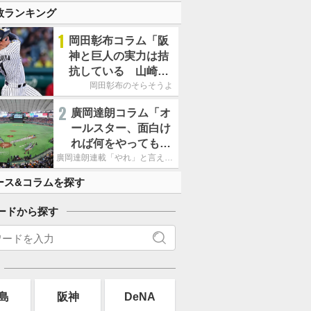
数ランキング
1
岡田彰布コラム「阪
神と巨人の実力は拮
抗している 山崎、
小笠原の存在は大き
岡田彰布のそらそうよ
い」
2
廣岡達朗コラム「オ
ールスター、面白け
れば何をやってもい
いという発想は大間
廣岡達朗連載「やれ」と言える信念
違い」
ース&コラムを探す
ードから探す
島
阪神
DeNA