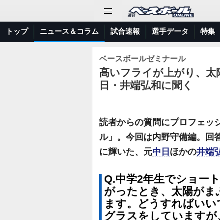
トップ
ニュース＆コラム
試合速報
選手データ
特集
ベースボールゼミナール
高いフライが上がり、太
日・井端弘和に聞く
読者からの質問にプロフェッ
ル」。今回は内野守備編。回
に輝いた、元
中日
ほかの
井端
Q.中学2年生でショー
がったとき、太陽がま
ます。どうすればいい
グラスをしていますが