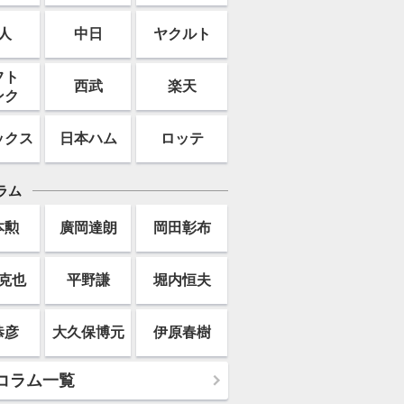
人
中日
ヤクルト
フト
西武
楽天
ンク
ックス
日本ハム
ロッテ
ラム
本勲
廣岡達朗
岡田彰布
克也
平野謙
堀内恒夫
恭彦
大久保博元
伊原春樹
コラム一覧