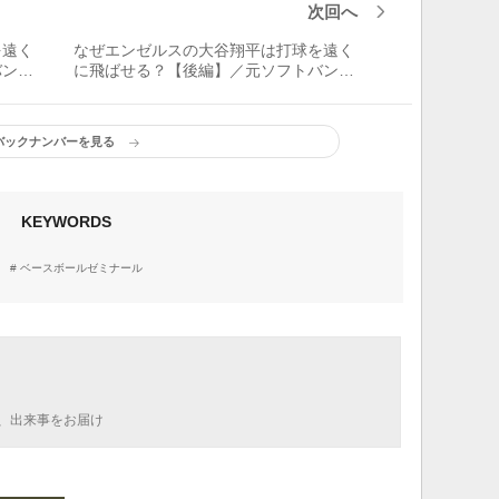
次回へ
を遠く
なぜエンゼルスの大谷翔平は打球を遠く
バン
に飛ばせる？【後編】／元ソフトバン
ク・柴原洋に聞く
バックナンバーを見る
KEYWORDS
ベースボールゼミナール
、出来事をお届け