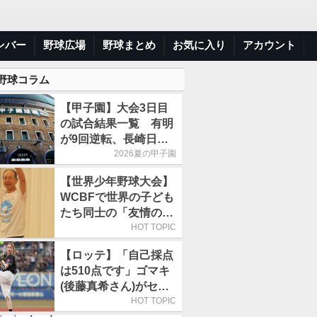
ンバー
野球広場
野球まとめ
お気に入り
アカウント
 野球コラム
【甲子園】大会3日目
の試合結果一覧 有明
が9回逆転、長崎日大
は15得点で大勝
2026夏の甲子園
【世界少年野球大会】
WCBFで世界の子ども
たち同士の「友情の
輪」が広がる理由
HOT TOPIC
【ロッテ】「自己採点
は510点です」ゴマキ
(後藤真希さん)がセレ
モニアルピッチ
HOT TOPIC