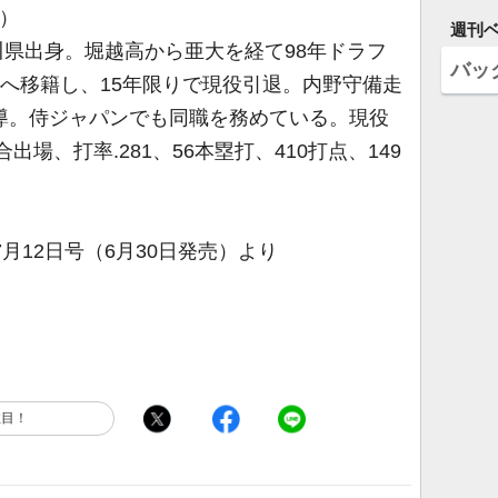
）
週刊
奈川県出身。堀越高から亜大を経て98年ドラフ
バッ
人へ移籍し、15年限りで現役引退。内野守備走
導。侍ジャパンでも同職を務めている。現役
出場、打率.281、56本塁打、410打点、149
7月12日号（6月30日発売）より
注目！