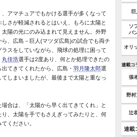
巨
、アマチュアでもかける選手が多くなって
ぶしさが軽減されるとはいえ、もろに太陽と
ソ
、太陽の光にのみ込まれて見えません。外野
バ
ら、広島－巨人(マツダ広島)の試合でも両チ
オリ
グラスをしていながら、飛球の処理に困って
・
丸佳浩
選手は2度あり、何とか処理できたの
連載コ
ら出てきてくれたから。広島・
羽月隆太郎
選
張
してしまいましたが、最後まで太陽と重なっ
野村
場合は、「太陽から早く出てきてくれ」と
辻
たり、太陽を手でもさえぎってみたりと、何
みてください。
連載