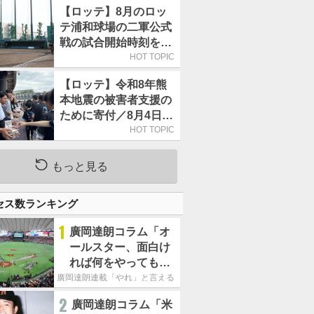
【ロッテ】8月のロッ
テ浦和球場の二軍公式
戦の試合開始時刻を午
前10時30分に変更
HOT TOPIC
【ロッテ】令和8年熊
本地震の被害者支援の
ために寄付／8月4日に
は選手たちが募金箱を
HOT TOPIC
持って球場に立つ
もっと見る
セス数ランキング
1
廣岡達朗コラム「オ
ールスター、面白け
れば何をやってもい
いという発想は大間
廣岡達朗連載「やれ」と言える信念
違い」
2
廣岡達朗コラム「米