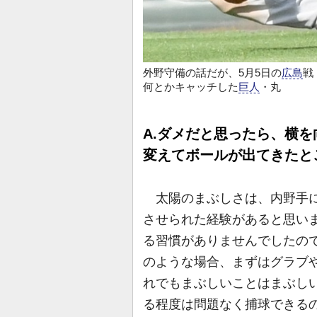
外野守備の話だが、5月5日の
広島
戦
何とかキャッチした
巨人
・丸
A.ダメだと思ったら、横
変えてボールが出てきたと
太陽のまぶしさは、内野手に
させられた経験があると思い
る習慣がありませんでしたの
のような場合、まずはグラブ
れでもまぶしいことはまぶし
る程度は問題なく捕球できる