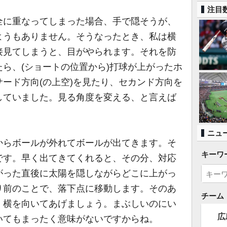
注目
に重なってしまった場合、手で隠そうが、
ようもありません。そうなったとき、私は横
接見てしまうと、目がやられます。それを防
ら、(ショートの位置から)打球が上がったホ
ード方向(の上空)を見たり、セカンド方向を
していました。見る角度を変える、と言えば
ニュ
らボールが外れてボールが出てきます。そ
キーワ
です。早く出てきてくれると、その分、対応
がった直後に太陽を隠しながらどこに上がっ
り前のことで、落下点に移動します。そのあ
チーム
、横を向いてあげましょう。まぶしいのにい
広
いてもまったく意味がないですからね。