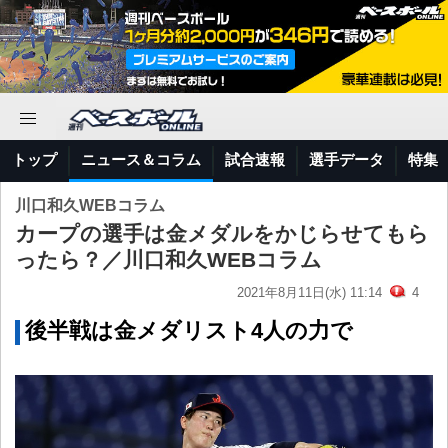
トップ
ニュース＆コラム
試合速報
選手データ
特集
川口和久WEBコラム
カープの選手は金メダルをかじらせてもら
ったら？／川口和久WEBコラム
2021年8月11日(水) 11:14
4
後半戦は金メダリスト4人の力で