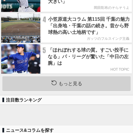
大きい」
岡田彰布のそらそうよ
4
小笠原道大コラム 第115回 千葉の魅力
「出身地・千葉の話の続き。昔から野
球熱の高い土地柄です」
ガッツのフルスイング主義
5
「ほれぼれする球の質。すごい投手に
なる」パ・リーグが驚いた「中日の左
腕」は
HOT TOPIC
もっと見る
注目数ランキング
ニュース&コラムを探す