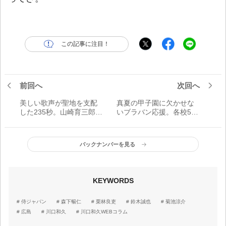
この記事に注目！
前回へ
次回へ
美しい歌声が聖地を支配
真夏の甲子園に欠かせな
した235秒。山崎育三郎さ
いブラバン応援。各校50
んが開会式で『栄冠は君
人以内で生演奏を展開
に輝く』を独唱【2021夏
【2021夏の甲子園】
の甲子園】
バックナンバーを見る
KEYWORDS
侍ジャパン
森下暢仁
栗林良吏
鈴木誠也
菊池涼介
広島
川口和久
川口和久WEBコラム