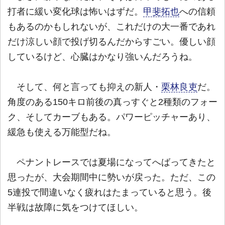
打者に緩い変化球は怖いはずだ。
甲斐拓也
への信頼
もあるのかもしれないが、これだけの大一番であれ
だけ涼しい顔で投げ切るんだからすごい。優しい顔
しているけど、心臓はかなり強いんだろうね。
そして、何と言っても抑えの新人・
栗林良吏
だ。
角度のある150キロ前後の真っすぐと2種類のフォー
ク、そしてカーブもある。パワーピッチャーあり、
緩急も使える万能型だね。
ペナントレースでは夏場になってへばってきたと
思ったが、大会期間中に勢いが戻った。ただ、この
5連投で間違いなく疲れはたまっていると思う。後
半戦は故障に気をつけてほしい。