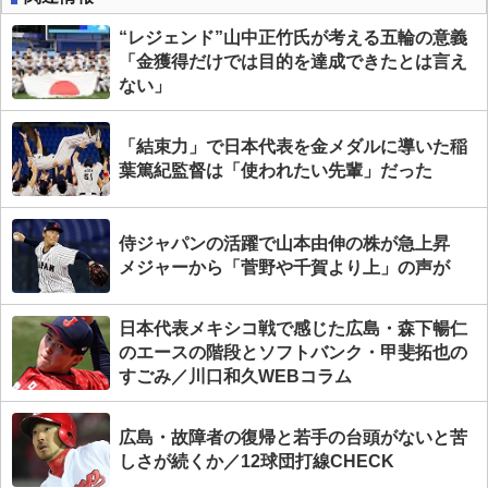
“レジェンド”山中正竹氏が考える五輪の意義
「金獲得だけでは目的を達成できたとは言え
ない」
「結束力」で日本代表を金メダルに導いた稲
葉篤紀監督は「使われたい先輩」だった
侍ジャパンの活躍で山本由伸の株が急上昇
メジャーから「菅野や千賀より上」の声が
日本代表メキシコ戦で感じた広島・森下暢仁
のエースの階段とソフトバンク・甲斐拓也の
すごみ／川口和久WEBコラム
広島・故障者の復帰と若手の台頭がないと苦
しさが続くか／12球団打線CHECK