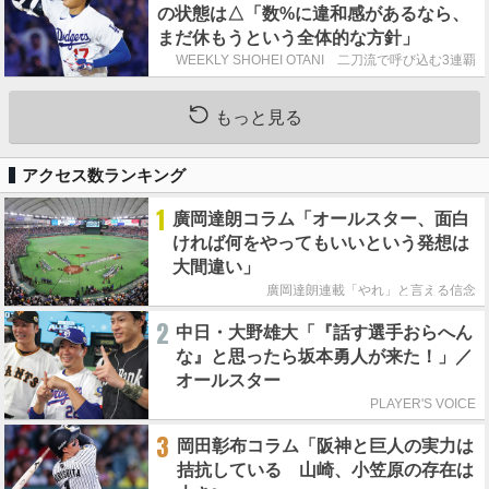
の状態は△「数%に違和感があるなら、
まだ休もうという全体的な方針」
WEEKLY SHOHEI OTANI 二刀流で呼び込む3連覇
もっと見る
アクセス数ランキング
1
廣岡達朗コラム「オールスター、面白
ければ何をやってもいいという発想は
大間違い」
廣岡達朗連載「やれ」と言える信念
2
中日・大野雄大「『話す選手おらへん
な』と思ったら坂本勇人が来た！」／
オールスター
PLAYER'S VOICE
3
岡田彰布コラム「阪神と巨人の実力は
拮抗している 山崎、小笠原の存在は