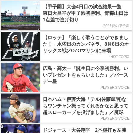
【甲子園】大会4日目の試合結果一覧
東日大昌平が甲子園初勝利、青森山田は
1点差で逃げ切り
2026夏の甲子園
【ロッテ】「楽しく歌うことができまし
た！」水曜日のカンパネラ、8月8日のオ
リックス戦(ZOZOマリン)に来場
HOT TOPIC
広島・高太一「誕生日に今季初勝利。い
いプレゼントをもらいました」／バース
デー星
PLAYER'S VOICE
日本ハム・伊藤大海「テル(佐藤輝明)な
らワンチャン振ってくれるかなと思って
超スローカーブを投げました」／魔球
PLAYER'S VOICE
ドジャース・大谷翔平 2本塁打も左膝