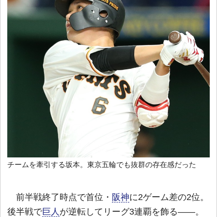
チームを牽引する坂本。東京五輪でも抜群の存在感だった
前半戦終了時点で首位・
阪神
に2ゲーム差の2位。
後半戦で
巨人
が逆転してリーグ3連覇を飾る――。