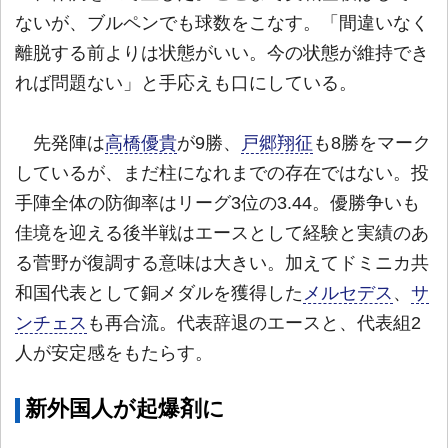
ないが、ブルペンでも球数をこなす。「間違いなく
離脱する前よりは状態がいい。今の状態が維持でき
れば問題ない」と手応えも口にしている。
先発陣は
高橋優貴
が9勝、
戸郷翔征
も8勝をマーク
しているが、まだ柱になれまでの存在ではない。投
手陣全体の防御率はリーグ3位の3.44。優勝争いも
佳境を迎える後半戦はエースとして経験と実績のあ
る菅野が復調する意味は大きい。加えてドミニカ共
和国代表として銅メダルを獲得した
メルセデス
、
サ
ンチェス
も再合流。代表辞退のエースと、代表組2
人が安定感をもたらす。
新外国人が起爆剤に