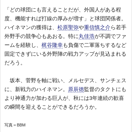
「どの球団にも言えることだが、外国人がある程
度、機能すれば打線の厚みが増す」と球団関係者。
ハイネマンの獲得は、
松原聖弥
や
重信慎之介
ら若手
外野手の競争心もあおる。特に
丸佳浩
が不調でファ
ームを経験し、
梶谷隆幸
も負傷で二軍落ちするなど
固定できずにいる外野陣の戦力アップが見込まれる
だろう。
坂本、菅野を軸に戦い、メルセデス、サンチェス
に、新戦力のハイネマン。
原辰徳
監督のタクトにも
より神通力が加わる巨人が、秋には3年連続の歓喜
の瞬間を迎えることができるだろうか。
写真＝BBM