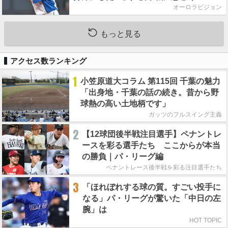
オーロラビジョン
もっと見る
アクセス数ランキング
1
小笠原道大コラム 第115回 千葉の魅力
「出身地・千葉の話の続き。昔から野
球熱の高い土地柄です」
ガッツのフルスイング主義
2
【12球団後半戦注目選手】ペナントレ
ースを彩る選手たち ここからが本当
の勝負｜パ・リーグ編
ペナントレース後半戦を彩る注目選手たち
3
「ほれぼれする球の質。すごい投手に
なる」パ・リーグが驚いた「中日の左
腕」は
HOT TOPIC