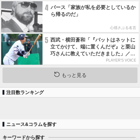
4
バース「家族が私を必要としているか
ら帰るのだ」
心揺さぶる名言
5
西武・横田蒼和「『バットはネットに
立てかけて、端に置くんだぞ』と栗山
巧さんに教えていただきました」／憧
れの人からの金言
PLAYER'S VOICE
もっと見る
注目数ランキング
ニュース&コラムを探す
キーワードから探す