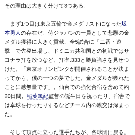
その理由は大きく分けて3つある。
まず1つ目は東京五輪で金メダリストになった
坂
本勇人
の存在だ。侍ジャパンの一員として悲願の金
メダル獲得に大きく貢献。全5試合に「二番・遊
撃」で先発出場し、ドミニカ共和国との初戦ではサ
ヨナラ打を放つなど、打率.333と勝負強さを見せつ
けた。「東京オリンピンクが開催されることが決ま
ってから、僕の一つの夢でした。金メダルが獲れた
ことに感無量です」。仙台での強化合宿を含めて約
20日間。
稲葉篤紀
監督の誕生日を祝ったり、宿舎で
は卓球を行ったりするなどチーム内の親交は深まっ
た。
そして頂点に立った選手たちが、各球団に戻る。