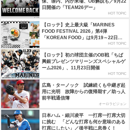
保、塀内、内が来場、OB解説も／9月22
日開催の「TEAM26デー」
HOT TOPIC
【ロッテ】史上最大級「MARINES
FOOD FESTIVAL 2026」第4弾
「KOREAN FOOD」は9月19～22日／
初日はビール半額デー
HOT TOPIC
【ロッテ】初の球団主催のOB戦「ちば
興銀プレゼンツマリーンズスペシャルゲ
ーム2026」、11月23日開催
HOT TOPIC
広島・ターノック 試練続くも中継ぎ起
用に光明 故障からの復帰期す／助っ人
前半戦通信簿
オーロラビジョン
日本ハム・細川凌平 一打席一打席大切
に挑む 「どんな打席も何か意味のある
打席にしたい」／後半戦に息巻く！