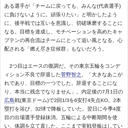
ある選手が「チームに戻っても、みんな(代表選手)
に負けないように。頑張りたい」と明かしたよう
に、後半戦では互いを意識し、切磋琢磨することに
なる。目標を達成し、モチベーションを高めたキャ
プテンの再合流はチームにとって追い風となる。心
配される「燃え尽き症候群」もないだろう。
2つ目はエースの復調だ。その東京五輪をコンデ
ィション不良で辞退した
菅野智之
。「大きなあこが
れであり、目標の一つでした。辞退することにな
り、本当に残念でなりません」。内定後の7月1日の
広島
戦(東京ドーム)で2回1/3を6安打4失点KO。2本
塁打を浴び、32球で降板していた。翌日に今季4度
目の出場選手登録抹消。五輪による中断期間を使
い、体調を立て直した。ここまで実戦登板はしてい