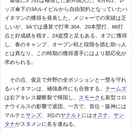
最後に3つ目は補強した新外国人だ。8月6日、レ
ッズ傘下の3Aルイビルから自由契約となっていたハ
イネマンの獲得を発表した。メジャーでの実績は乏
しいが、3Aでは通算で打率.304、20本塁打、86打
点と好成績を残す。24盗塁と足もある。オフに獲得
し、春のキャンプ、オープン戦と段階を踏む助っ人
とは異なり、この時期の獲得選手にはより順応化が
求められる。
その点、俊足で外野の全ポジションと一塁を守れ
るハイネマンは、補強条件にも合致する。
テームズ
は右アキレス腱断裂で帰国し、
スモーク
も新型コロ
ナウイルスの影響で退団。一方で、首位・阪神には
マルテと
サンズ
、3位の
ヤクルト
には
オスナ
、
サン
タナ
がスタメンに名を連ねる。