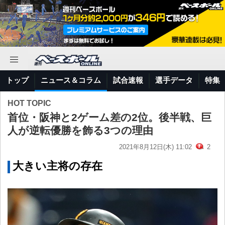
トップ
ニュース＆コラム
試合速報
選手データ
特集
HOT TOPIC
首位・阪神と2ゲーム差の2位。後半戦、巨
人が逆転優勝を飾る3つの理由
2021年8月12日(木) 11:02
2
大きい主将の存在