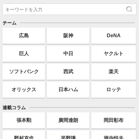
チーム
広島
阪神
DeNA
巨人
中日
ヤクルト
ソフト
バンク
西武
楽天
オリックス
日本ハム
ロッテ
連載コラム
張本勲
廣岡達朗
岡田彰布
野村克也
平野謙
堀内恒夫