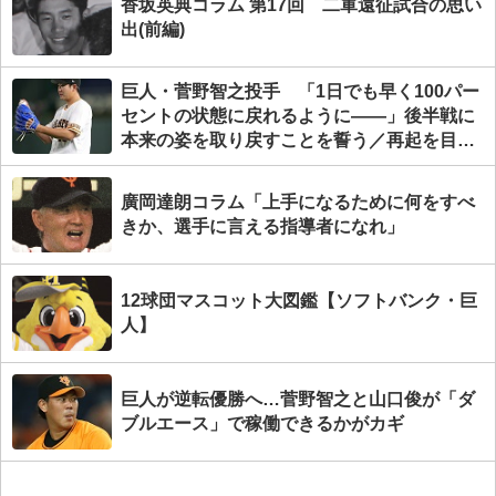
香坂英典コラム 第17回 二軍遠征試合の思い
出(前編)
巨人・菅野智之投手 「1日でも早く100パー
セントの状態に戻れるように――」後半戦に
本来の姿を取り戻すことを誓う／再起を目指
す
廣岡達朗コラム「上手になるために何をすべ
きか、選手に言える指導者になれ」
12球団マスコット大図鑑【ソフトバンク・巨
人】
巨人が逆転優勝へ…菅野智之と山口俊が「ダ
ブルエース」で稼働できるかがカギ