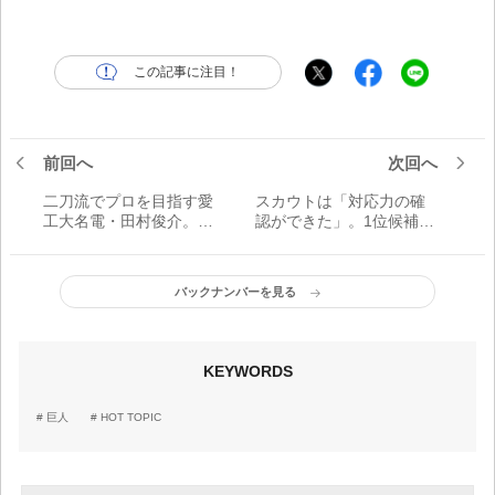
この記事に注目！
前回へ
次回へ
二刀流でプロを目指す愛
スカウトは「対応力の確
工大名電・田村俊介。そ
認ができた」。1位候補・
の「適性」と「将来性」
風間球打の投球に感じら
とは？【2021夏の甲子
れた意識の高さ【2021夏
園】
の甲子園】
バックナンバーを見る
KEYWORDS
巨人
HOT TOPIC