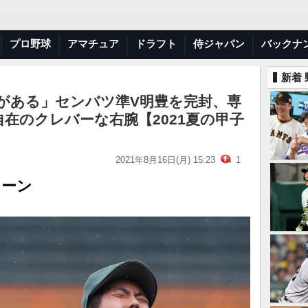
プロ野球
アマチュア
ドラフト
侍ジャパン
バックナ
新着
がある」センバツ準V明豊を完封、専
在のクレバーな右腕【2021夏の甲子
2021年8月16日(月) 15:23
1
シーン