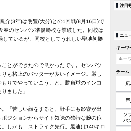
注目
(3年)は明豊(大分)との1回戦(8月16日)で
)。今春のセンバツ準優勝校を撃破した。同校は
ニュ
出場しているが、同校としてうれしい聖地初勝
キーワ
ることができたので良かったです。センバツ
チーム
よりも格上のバッターが多いイメージ。厳し
つもりでやっていこう、と。勝負球のインコ
広
まりました」
巨
。「苦しい顔をすると、野手にも影響が出
ソ
トポジションからサイド気味の独特な腕の位
バ
。しかも、ストライク先行。最速は140キロ