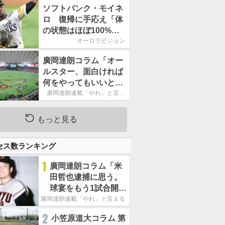
ームの力になれるよう
ソフトバンク・モイネ
に」／後半戦に息巻
ロ 復帰に手応え「体
く！
の状態はほぼ100%」
／後半戦に息巻く！
オーロラビジョン
廣岡達朗コラム「オー
ルスター、面白ければ
何をやってもいいとい
う発想は大間違い」
廣岡達朗連載「やれ」と言え
る信念
もっと見る
セス数ランキング
1
廣岡達朗コラム「米
田哲也逮捕に思う。
球宴をもう1試合開催
でOB救済を」
廣岡達朗連載「やれ」と言える信念
2
小笠原道大コラム 第