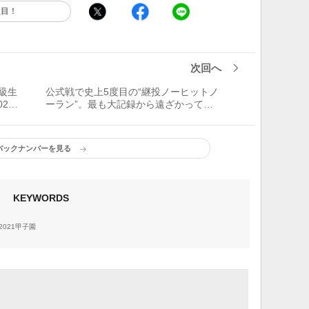
注目！
次回へ
級生
公式戦で史上5度目の“継投ノーヒットノ
21
ーラン”。最も大記録から遠ざかってい
る球団は？【プロ野球記録ノート】
バックナンバーを見る
KEYWORDS
2021甲子園