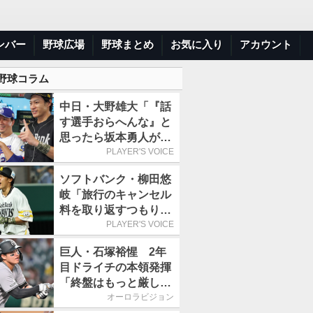
ンバー
野球広場
野球まとめ
お気に入り
アカウント
 野球コラム
中日・大野雄大「『話
す選手おらへんな』と
思ったら坂本勇人が来
た！」／オールスター
PLAYER'S VOICE
ソフトバンク・柳田悠
岐「旅行のキャンセル
料を取り返すつもりで
出場しました(笑)」／
PLAYER'S VOICE
オールスター
巨人・石塚裕惺 2年
目ドライチの本領発揮
「終盤はもっと厳しい
戦いが続いていく。チ
オーロラビジョン