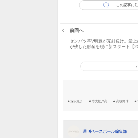
この記事に
前回へ
センバツ準V明豊が完封負け。最上
が残した財産を礎に新スタート【20
夏の甲子園】
深沢鳳介
専大松戸高
高校野球
週刊ベースボール編集部