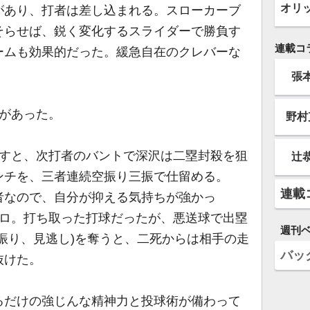
オリ
があり、打者は差し込まれる。スローカーブ
そらせば、鋭く変化するスライダーで勝負す
連載コ
ームも効果的だった。緩急自在のクレバーな
張
があった。
野村
すと、次打者のバントで深沢は二塁封殺を狙
辻
ンチを、三者連続空振り三振で仕留める。
連載
者なので、自分が抑える気持ちが強かっ
ゴロ。打ち取った打球だったが、悪送球で出塁
週刊
振り、見逃し)を奪うと、二死からは相手の走
バッ
抜けた。
だけの強じんな精神力と投球術が備わって