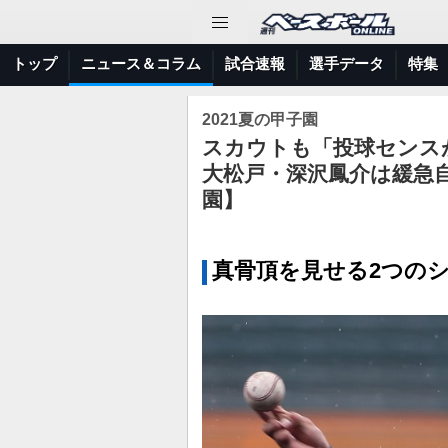
トップ
ニュース＆コラム
試合速報
選手データ
特集
2021夏の甲子園
スカウトも「投球センス
大松戸・深沢鳳介は緩急自
園】
真骨頂を見せる2つの