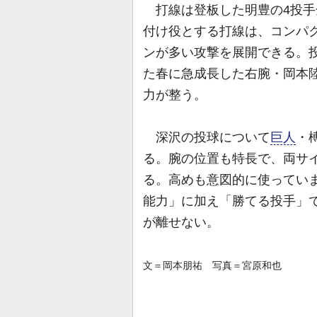
打線は登板した明豊の4投手全
付け役とする打線は、コンパ
ンが多い攻撃を展開できる。
た春に急成長した右腕・岡本陸
力が整う。
深沢の投球について
巨人
・
る。腕の位置も特長で、両サ
る。高めも意図的に使ってい
能力」に加え「勝てる投手」
が離せない。
文＝岡本朋祐 写真＝宮原和也