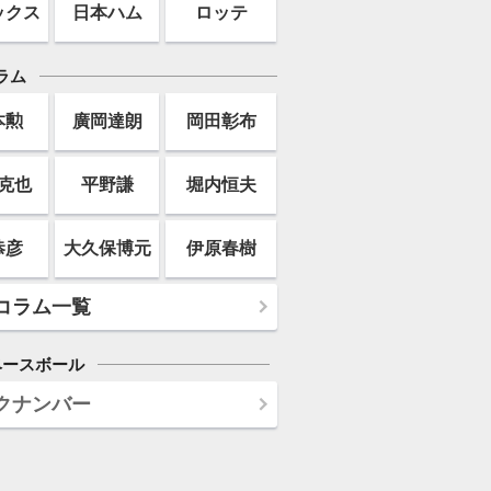
ックス
日本ハム
ロッテ
ラム
本勲
廣岡達朗
岡田彰布
克也
平野謙
堀内恒夫
恭彦
大久保博元
伊原春樹
コラム一覧
ベースボール
クナンバー