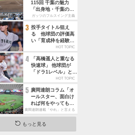
115回 千葉の魅力
「出身地・千葉の話
の続き。昔から野球
ガッツのフルスイング主義
熱の高い土地柄で
3
投手タイトル狙え
す」
る 他球団の評価高
い「育成枠を経験し
た巨人の左腕」は
HOT TOPIC
4
「高橋遥人と重なる
快速球」 他球団が
「ドラ1レベル」と評
する巨人の左腕は
HOT TOPIC
5
廣岡達朗コラム「オ
ールスター、面白け
れば何をやってもい
いという発想は大間
廣岡達朗連載「やれ」と言える信念
違い」
もっと見る