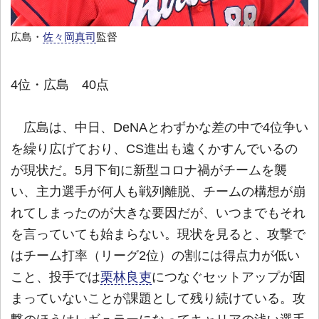
広島・
佐々岡真司
監督
4位・広島 40点
広島は、中日、DeNAとわずかな差の中で4位争い
を繰り広げており、CS進出も遠くかすんでいるの
が現状だ。5月下旬に新型コロナ禍がチームを襲
い、主力選手が何人も戦列離脱、チームの構想が崩
れてしまったのが大きな要因だが、いつまでもそれ
を言っていても始まらない。現状を見ると、攻撃で
はチーム打率（リーグ2位）の割には得点力が低い
こと、投手では
栗林良吏
につなぐセットアップが固
まっていないことが課題として残り続けている。攻