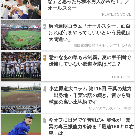
な』と思ったら坂本勇人が来た！」／
オールスター
PLAYER'S VOICE
2
廣岡達朗コラム「オールスター、面白
ければ何をやってもいいという発想は
大間違い」
廣岡達朗連載「やれ」と言える信念
3
意外なあの県も未制覇。夏の甲子園で
優勝していない都道府県はどこ？
HOT TOPIC
4
小笠原道大コラム 第115回 千葉の魅力
「出身地・千葉の話の続き。昔から野
球熱の高い土地柄です」
ガッツのフルスイング主義
5
今オフに日米で争奪戦の可能性が 驚
異の奪三振能力を誇る「最速160キロ右
腕」は