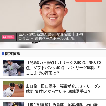
関連情報
【開幕5カ月採点】オリックス90点、楽天70
点、ソフトバンク40点…パ・リーグ6球団の
ここまでの評価は？
山口俊、田口麗斗、福留孝介…セ・リーグ6
球団 “戦力となっている”移籍選手は？
【後半戦展望】西勇輝、岡本和真、石山泰