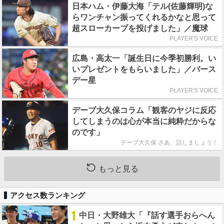
日本ハム・伊藤大海「テル(佐藤輝明)な
らワンチャン振ってくれるかなと思って
超スローカーブを投げました」／魔球
PLAYER'S VOICE
広島・高太一「誕生日に今季初勝利。い
いプレゼントをもらいました」／バース
デー星
PLAYER'S VOICE
デーブ大久保コラム「観客のヤジに反応
してしまうのは心が本当に純粋だからな
のです」
デーブ大久保 さあ、話しましょう！
もっと見る
アクセス数ランキング
1
中日・大野雄大「『話す選手おらへん