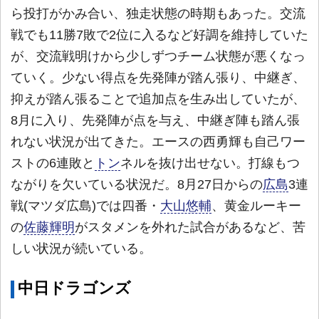
ら投打がかみ合い、独走状態の時期もあった。交流
戦でも11勝7敗で2位に入るなど好調を維持していた
が、交流戦明けから少しずつチーム状態が悪くなっ
ていく。少ない得点を先発陣が踏ん張り、中継ぎ、
抑えが踏ん張ることで追加点を生み出していたが、
8月に入り、先発陣が点を与え、中継ぎ陣も踏ん張
れない状況が出てきた。エースの西勇輝も自己ワー
ストの6連敗と
トン
ネルを抜け出せない。打線もつ
ながりを欠いている状況だ。8月27日からの
広島
3連
戦(マツダ広島)では四番・
大山悠輔
、黄金ルーキー
の
佐藤輝明
がスタメンを外れた試合があるなど、苦
しい状況が続いている。
中日ドラゴンズ