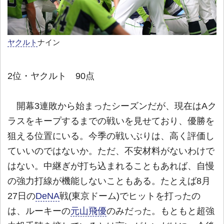
ヤクルト
ナイン
2位・ヤクルト 90点
開幕3連敗から始まったシーズンだが、現在はAク
ラスをキープするまでの戦いを見せており、優勝を
狙える位置にいる。今季の戦いぶりは、高く評価し
ていいのではないか。ただ、不安材料がないわけで
はない。中継ぎが打ち込まれることもあれば、自慢
の強力打線が機能しないこともある。たとえば8月
27日の
DeNA
戦(東京ドーム)でヒットを打ったの
は、ルーキーの
元山飛優
のみだった。もともと超強