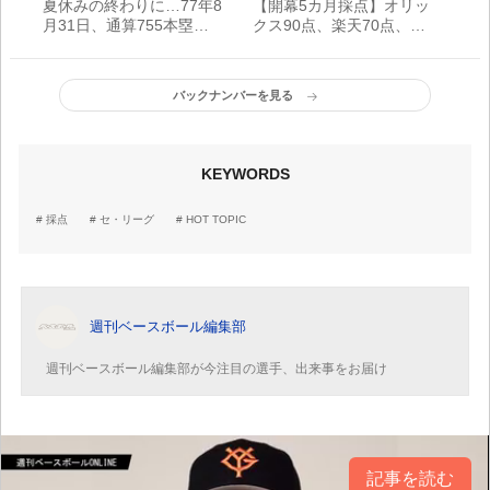
夏休みの終わりに…77年8
【開幕5カ月採点】オリッ
月31日、通算755本塁打
クス90点、楽天70点、ソ
で世界の頂点に並んだ王
フトバンク40点…パ・リ
貞治【プロ野球はみだし
ーグ6球団のここまでの評
録】
価は？
バックナンバーを見る
KEYWORDS
採点
セ・リーグ
HOT TOPIC
週刊ベースボール編集部
週刊ベースボール編集部が今注目の選手、出来事をお届け
記事を読む