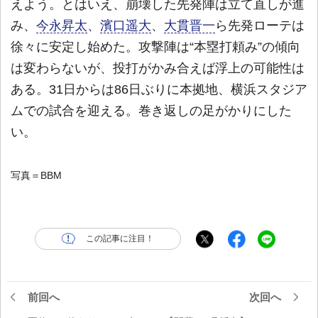
えよう。とはいえ、崩壊した先発陣は立て直しが進
み、
今永昇太
、
濱口遥大
、
大貫晋一
ら先発ローテは
徐々に安定し始めた。攻撃陣は“本塁打頼み”の傾向
は変わらないが、投打がかみ合えば浮上の可能性は
ある。31日からは86日ぶりに本拠地、横浜スタジア
ムでの試合を迎える。巻き返しの足がかりにした
い。
写真＝BBM
この記事に注目！
前回へ
次回へ