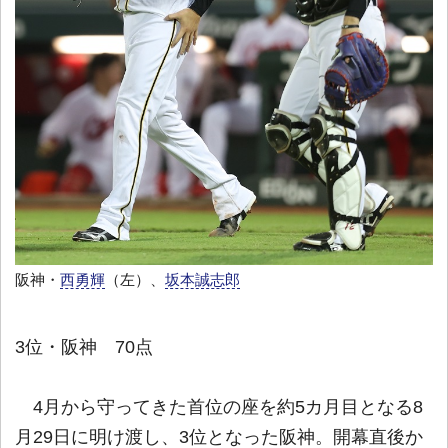
阪神・
西勇輝
（左）、
坂本誠志郎
3位・阪神 70点
4月から守ってきた首位の座を約5カ月目となる8
月29日に明け渡し、3位となった阪神。開幕直後か