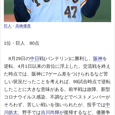
巨人
・
高橋優貴
1位・巨人 80点
8月29日の
中日
戦(バンテリン)に勝利し、
阪神
を
逆転、4月1日以来の首位に浮上した。交流戦を終え
た時点では、阪神に7ゲーム差をつけられるなど苦
しい状況だったことを考えれば、99試合時点で逆転
したことに大きな意味がある。前半戦は故障、新型
コロナウイルス感染、不調などでベストメンバーが
そろわず、苦しい戦いを強いられたが、投手では
中
川皓太
、野手では
吉川尚輝
が復帰するなど、優勝争