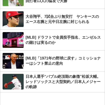
回打者13人の猛攻で大勝
大谷翔平、7試合ぶり無安打 ヤンキースの
エース右腕と元中日左腕に封じられる
[MLB] ドラフトで全員投手指名、エンゼルス
の賭けは実るのか
[MLB]「1971年の野球に戻す」コミッショナ
ーはシフト禁止の意向
日本人選手“バブル絶頂期の象徴”松坂大輔。
レッドソックスと大型契約／日本人メジャー
の軌跡