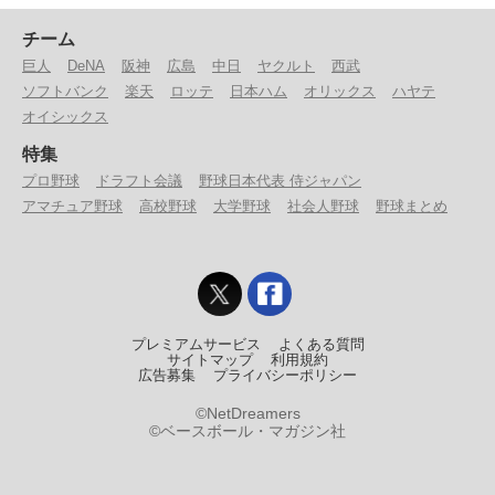
チーム
巨人
DeNA
阪神
広島
中日
ヤクルト
西武
ソフトバンク
楽天
ロッテ
日本ハム
オリックス
ハヤテ
オイシックス
特集
プロ野球
ドラフト会議
野球日本代表 侍ジャパン
アマチュア野球
高校野球
大学野球
社会人野球
野球まとめ
プレミアムサービス
よくある質問
サイトマップ
利用規約
広告募集
プライバシーポリシー
©NetDreamers
©ベースボール・マガジン社