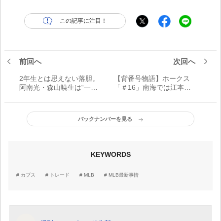
この記事に注目！
前回へ
次回へ
2年生とは思えない落胆。
【背番号物語】ホークス
阿南光・森山暁生は“一生
「＃16」南海では江本孟
に一度の2年夏”を来夏に
紀ら、ダイエーでは篠原
つなげる【2021夏の甲子
貴行。ホークスのエポッ
園】
クで輝いた系譜
バックナンバーを見る
KEYWORDS
カブス
トレード
MLB
MLB最新事情