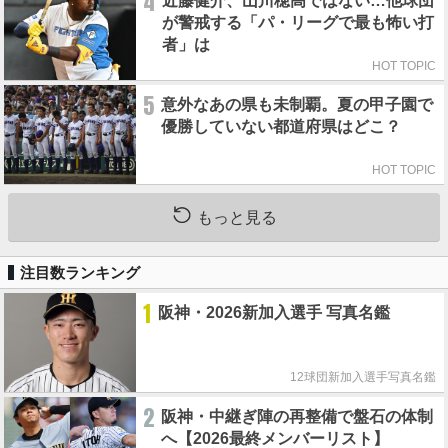
4
近藤健介、山川穂高ではない…他球団
が警戒する「パ・リーグで最も怖い打
者」は
HOT TOPIC
5
意外なあの県も未制覇。夏の甲子園で
優勝していない都道府県はどこ？
HOT TOPIC
もっと見る
注目数ランキング
1
阪神・2026新加入選手 写真名鑑
12球団新加入選手写真名鑑
2
阪神・中継ぎ陣の再整備で盤石の体制
へ【2026最終メンバーリスト】