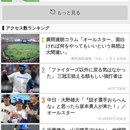
もっと見る
アクセス数ランキング
1
廣岡達朗コラム「オールスター、面白
ければ何をやってもいいという発想は
大間違い」
廣岡達朗連載「やれ」と言える信念
2
「ファイターズ以外に戻る気はなかっ
た」 三冠王狙える頼もしい強打者は
HOT TOPIC
3
中日・大野雄大「『話す選手おらへん
な』と思ったら坂本勇人が来た！」／
オールスター
PLAYER'S VOICE