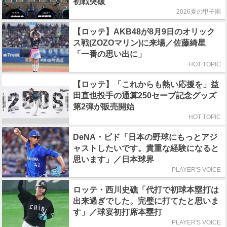
初戦突破
2026夏の甲子園
【ロッテ】AKB48が8月9日のオリック
ス戦(ZOZOマリン)に来場／佐藤綺星
「一番の思い出に」
HOT TOPIC
【ロッテ】「これからも熱い応援を」益
田直也投手の通算250セーブ記念グッズ
第2弾が販売開始
HOT TOPIC
DeNA・ビド「日本の野球にもっとアジ
ャストしたいです。貴重な経験になると
思います」／日本球界
PLAYER'S VOICE
ロッテ・西川史礁「代打で初球本塁打は
出来過ぎでした。完璧に打てたと思いま
す」／球宴初打席本塁打
PLAYER'S VOICE