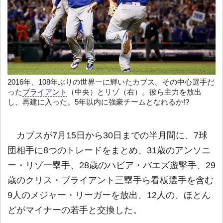
2016年、108年ぶりの世界一に輝いたカブス。その中心選手だ
った
ブライアント
（中央）とリゾ（右）。彼ら主力を放出
し、再建に入った。5年以内に強豪チームとなれるか!?
カブスが7月15日から30日までの半月間に、7球
団相手に8つのトレードをまとめ、31歳のアンソニ
ー・リゾ一塁手、28歳のハビア・バエズ遊撃手、29
歳のクリス・ブライアント三塁手ら看板選手を含む
9人のメジャー・リーガーを放出、12人の、ほとん
どがマイナーの若手と交換した。