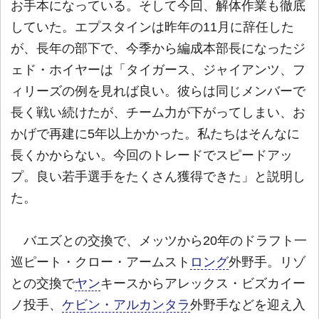
お手本になっている。そして今回、解体作業も徹底
していた。エプスタインは昨年の11月に辞任した
が、長年の部下で、今季から編成本部長になったジ
ェド・ホイヤーは「タイガース、ジャイアンツ、フ
ィリーズの例を見れば良い。彼らは同じメンバーで
長く戦い続けたが、チーム力が下がってしまい、お
かげで再建に5年以上かかった。私たちはそんなに
長くかからない。今回のトレードでスピードアッ
プ。良い若手選手をたくさん獲得できた」と説明し
た。
バエズとの交換で、メッツから20年のドラフト一
巡ピート・クロー・アームスト
ロング
外野手。リゾ
との交換で
ヤン
キースからアレックス・ビズカイー
ノ投手、
ケビン・アルカンタラ
外野手などを迎え入