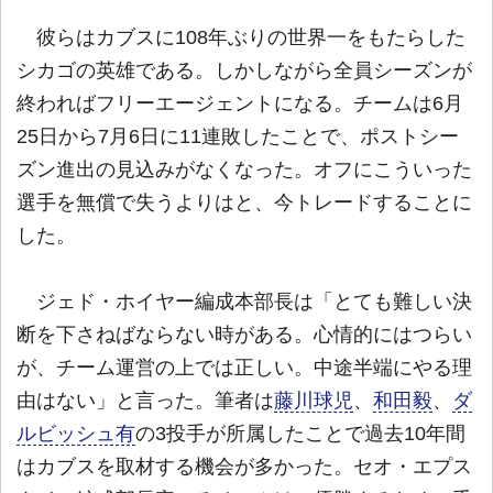
彼らはカブスに108年ぶりの世界一をもたらした
シカゴの英雄である。しかしながら全員シーズンが
終わればフリーエージェントになる。チームは6月
25日から7月6日に11連敗したことで、ポストシー
ズン進出の見込みがなくなった。オフにこういった
選手を無償で失うよりはと、今トレードすることに
した。
ジェド・ホイヤー編成本部長は「とても難しい決
断を下さねばならない時がある。心情的にはつらい
が、チーム運営の上では正しい。中途半端にやる理
由はない」と言った。筆者は
藤川球児
、
和田毅
、
ダ
ルビッシュ有
の3投手が所属したことで過去10年間
はカブスを取材する機会が多かった。セオ・エプス