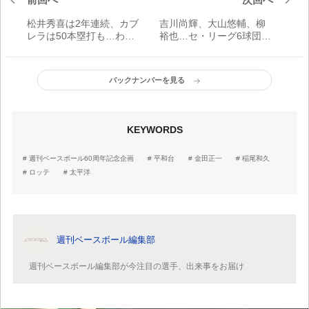
松井秀喜は2年連続、カブ
吉川尚輝、大山悠輔、柳
レラは50本塁打も…わず
裕也…セ・リーグ6球団
か1本差で本塁打王になれ
「2016年ドラフト1位指
なかった選手は？
名」の現在地は？
バックナンバーを見る
KEYWORDS
週刊ベースボール60周年記念企画
平和台
金田正一
稲尾和久
ロッテ
太平洋
週刊ベースボール編集部
週刊ベースボール編集部が今注目の選手、出来事をお届け