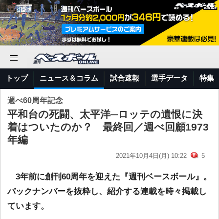
トップ
ニュース＆コラム
試合速報
選手データ
特集
週べ60周年記念
平和台の死闘、太平洋─ロッテの遺恨に決
着はついたのか？ 最終回／週べ回顧1973
年編
2021年10月4日(月) 10:22
5
3年前に創刊60周年を迎えた『週刊ベースボール』。
バックナンバーを抜粋し、紹介する連載を時々掲載し
ています。