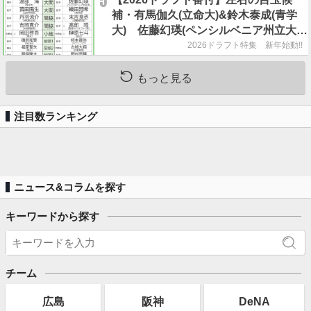
5
補・有馬伽久(立命大)&鈴木泰成(青学
大) 佐藤幻瑛(ペンシルベニア州立大)
の強行指名はあるのか？
2026ドラフト特集 新年始動!!
もっと見る
注目数ランキング
ニュース&コラムを探す
キーワードから探す
チーム
広島
阪神
DeNA