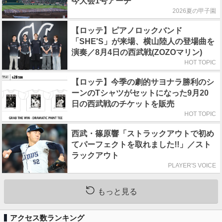
今大会1号アーチ
2026夏の甲子園
【ロッテ】ピアノロックバンド
「SHE'S」が来場、横山陸人の登場曲を
演奏／8月4日の西武戦(ZOZOマリン)
HOT TOPIC
【ロッテ】今季の劇的サヨナラ勝利のシ
ーンのTシャツがセットになった9月20
日の西武戦のチケットを販売
HOT TOPIC
西武・篠原響「ストラックアウトで初め
てパーフェクトを取れました!!」／スト
ラックアウト
PLAYER'S VOICE
もっと見る
アクセス数ランキング