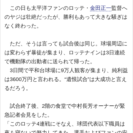
この日も太平洋ファンのロッテ・
金田正一
監督へ
のヤジは壮絶だったが、勝利もあって大きな騒ぎは
なく終わった。
ただ、そうは言っても試合後は同じ。球場周辺に
は変わらず暴徒が集まり、ロッテナインは3日連続
で機動隊の出動者に送られて帰った。
3日間で平和台球場に9万人観客が集まり、純利益
は3600万円と言われる。“遺恨試合”は大成功と言え
るだろう。
試合終了後、2階の食堂で中村長芳オーナーが緊
急記者会見をした。
「このロッテ4連戦にそなえ、球団代表以下職員は
夜も寝ないで努力してきた。選手およびファンの安