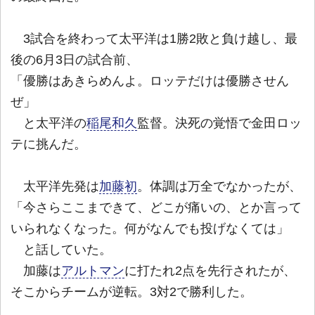
3試合を終わって太平洋は1勝2敗と負け越し、最
後の6月3日の試合前、
「優勝はあきらめんよ。ロッテだけは優勝させん
ぜ」
と太平洋の
稲尾和久
監督。決死の覚悟で金田ロッ
テに挑んだ。
太平洋先発は
加藤初
。体調は万全でなかったが、
「今さらここまできて、どこが痛いの、とか言って
いられなくなった。何がなんでも投げなくては」
と話していた。
加藤は
アルトマン
に打たれ2点を先行されたが、
そこからチームが逆転。3対2で勝利した。