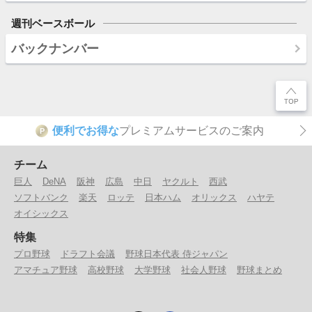
週刊ベースボール
バックナンバー
便利でお得な
プレミアムサービスのご案内
P
チーム
巨人
DeNA
阪神
広島
中日
ヤクルト
西武
ソフトバンク
楽天
ロッテ
日本ハム
オリックス
ハヤテ
オイシックス
特集
プロ野球
ドラフト会議
野球日本代表 侍ジャパン
アマチュア野球
高校野球
大学野球
社会人野球
野球まとめ