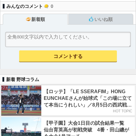
みんなのコメント
0
新着順
いいね順
新着 野球コラム
【ロッテ】「LE SSERAFIM」HONG
EUNCHAEさんが始球式「この場に立て
て本当にうれしい」／8月5日の西武戦
（ZOZOマリン）
HOT TOPIC
【甲子園】大会1日目の試合結果一覧
仙台育英高が初戦突破 4番・田山纏が