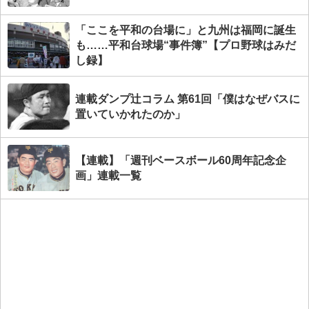
「ここを平和の台場に」と九州は福岡に誕生
も……平和台球場“事件簿”【プロ野球はみだ
し録】
連載ダンプ辻コラム 第61回「僕はなぜバスに
置いていかれたのか」
【連載】「週刊ベースボール60周年記念企
画」連載一覧