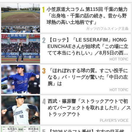
1
小笠原道大コラム 第115回 千葉の魅力
「出身地・千葉の話の続き。昔から野
球熱の高い土地柄です」
ガッツのフルスイング主義
2
【ロッテ】「LE SSERAFIM」HONG
EUNCHAEさんが始球式「この場に立
てて本当にうれしい」／8月5日の西武
戦（ZOZOマリン）
HOT TOPIC
3
「ほれぼれする球の質。すごい投手に
なる」パ・リーグが驚いた「中日の左
腕」は
HOT TOPIC
4
西武・篠原響「ストラックアウトで初
めてパーフェクトを取れました!!」／ス
トラックアウト
PLAYER'S VOICE
【2026ドラフト番付】左右の目玉候