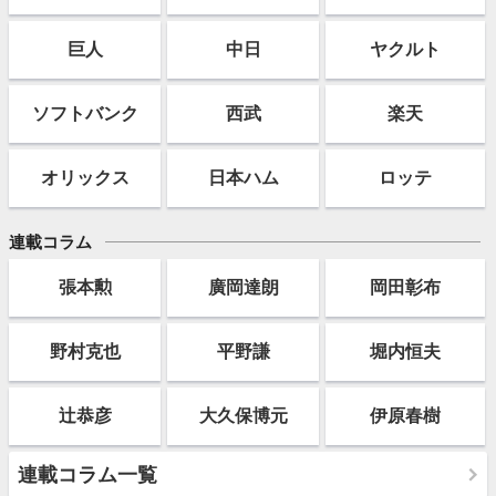
巨人
中日
ヤクルト
ソフト
バンク
西武
楽天
オリックス
日本ハム
ロッテ
連載コラム
張本勲
廣岡達朗
岡田彰布
野村克也
平野謙
堀内恒夫
辻恭彦
大久保博元
伊原春樹
連載コラム一覧