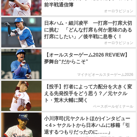
前半戦通信簿
オーロラビジョン
日本ハム・細川凌平 一打席一打席大切
に挑む 「どんな打席も何か意味のある
打席にしたい」／後半戦に息巻く！
オーロラビジョン
【オールスターゲーム2026 REVIEW】
夢舞台“だからこそ”
マイナビオールスターゲーム2026
【投手】打者によって力配分を大きく変
える先発投手をどう思う？／元ヤクル
ト・荒木大輔に聞く
ベースボールゼミナール
小川淳司(元ヤクルトほか)インタビュー
＜4＞ヤクルトから日本ハムに移籍「引
退するつもりだったのに……」