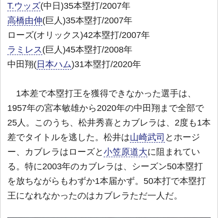
T.ウッズ
(中日)35本塁打/2007年
高橋由伸
(巨人)35本塁打/2007年
ローズ(オリックス)42本塁打/2007年
ラミレス
(巨人)45本塁打/2008年
中田翔(
日本ハム
)31本塁打/2020年
1本差で本塁打王を獲得できなかった選手は、
1957年の宮本敏雄から2020年の中田翔まで全部で
25人。このうち、松井秀喜とカブレラは、2度も1本
差でタイトルを逃した。松井は
山崎武司
とホージ
ー、カブレラはローズと
小笠原道大
に阻まれてい
る。特に2003年のカブレラは、シーズン50本塁打
を放ちながらもわずか1本届かず。50本打で本塁打
王になれなかったのはカブレラただ一人だ。