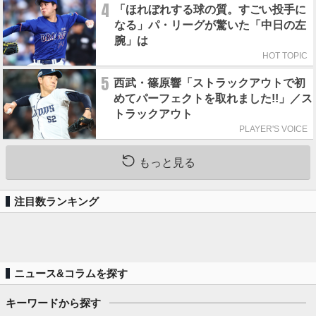
4
「ほれぼれする球の質。すごい投手に
なる」パ・リーグが驚いた「中日の左
腕」は
HOT TOPIC
5
西武・篠原響「ストラックアウトで初
めてパーフェクトを取れました!!」／ス
トラックアウト
PLAYER'S VOICE
もっと見る
注目数ランキング
ニュース&コラムを探す
キーワードから探す