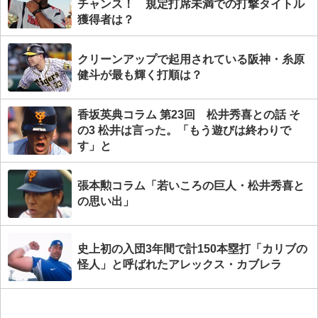
チャンス！ 規定打席未満での打撃タイトル
獲得者は？
クリーンアップで起用されている阪神・糸原
健斗が最も輝く打順は？
香坂英典コラム 第23回 松井秀喜との話 そ
の3 松井は言った。「もう遊びは終わりで
す」と
張本勲コラム「若いころの巨人・松井秀喜と
の思い出」
史上初の入団3年間で計150本塁打「カリブの
怪人」と呼ばれたアレックス・カブレラ