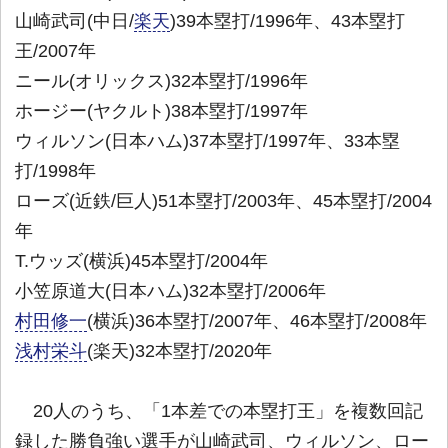
山崎武司(中日/
楽天
)39本塁打/1996年、43本塁打
王/2007年
ニール(オリックス)32本塁打/1996年
ホージー(ヤクルト)38本塁打/1997年
ウィルソン(日本ハム)37本塁打/1997年、33本塁
打/1998年
ローズ(近鉄/巨人)51本塁打/2003年、45本塁打/2004
年
T.ウッズ(横浜)45本塁打/2004年
小笠原道大(日本ハム)32本塁打/2006年
村田修一
(横浜)36本塁打/2007年、46本塁打/2008年
浅村栄斗
(楽天)32本塁打/2020年
20人のうち、「1本差での本塁打王」を複数回記
録した勝負強い選手が山崎武司、ウィルソン、ロー