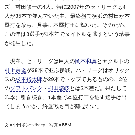
ズ、村田修一の4人。特に2007年のセ・リーグは4
人が35本で並んでいた中、最終盤で横浜の村田が本
塁打を放ち、見事に本塁打王に輝いた。そのため、
この年は3選手が1本差でタイトルを逃すという珍事
が発生した。
現在、セ・リーグは巨人の
岡本和真
とヤクルトの
村上宗隆
が38本で並ぶ接戦。パ・リーグはオリック
スの
杉本裕太郎
が29本でトップであるものの、2位
の
ソフトバンク
・
柳田悠岐
とは2本差だ。果たして
昨季に引き続き、1本差で本塁打王を逃す選手は出
てしまうのか、終盤戦も目が離せない。
文＝中田ボンベ＠dcp 写真＝BBM