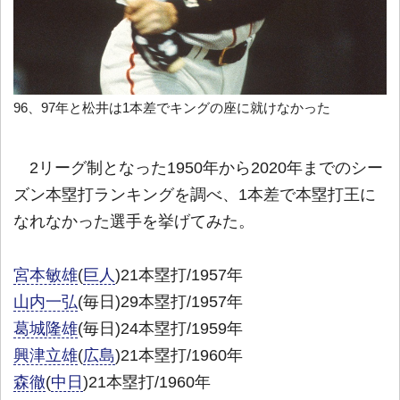
96、97年と松井は1本差でキングの座に就けなかった
2リーグ制となった1950年から2020年までのシー
ズン本塁打ランキングを調べ、1本差で本塁打王に
なれなかった選手を挙げてみた。
宮本敏雄
(
巨人
)21本塁打/1957年
山内一弘
(毎日)29本塁打/1957年
葛城隆雄
(毎日)24本塁打/1959年
興津立雄
(
広島
)21本塁打/1960年
森徹
(
中日
)21本塁打/1960年