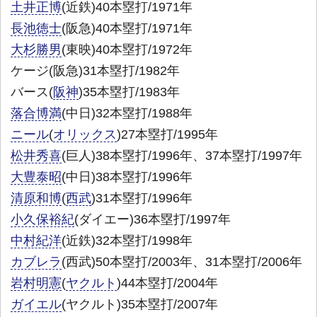
土井正博
(近鉄)40本塁打/1971年
長池徳士
(阪急)40本塁打/1971年
大杉勝男
(東映)40本塁打/1972年
ケージ(阪急)31本塁打/1982年
バース(
阪神
)35本塁打/1983年
落合博満
(中日)32本塁打/1988年
ニール
(
オリックス
)27本塁打/1995年
松井秀喜
(巨人)38本塁打/1996年、37本塁打/1997年
大豊泰昭
(中日)38本塁打/1996年
清原和博
(
西武
)31本塁打/1996年
小久保裕紀
(ダイエー)36本塁打/1997年
中村紀洋
(近鉄)32本塁打/1998年
カブレラ
(西武)50本塁打/2003年、31本塁打/2006年
岩村明憲
(
ヤクルト
)44本塁打/2004年
ガイエル
(ヤクルト)35本塁打/2007年