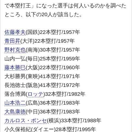
で本塁打王」になった選手は何人いるのかを調べた
ところ、以下の20人が該当した。
佐藤孝夫
(国鉄)22本塁打/1957年
青田昇
(大洋)22本塁打/1957年
野村克也
(南海)30本塁打/1957年
山内一弘(毎日)25本塁打/1959年
藤本勝巳
(大阪)22本塁打/1960年
大杉勝男(東映)41本塁打/1971年
長池徳士(阪急)41本塁打/1972年
落合博満(
ロッテ
)32本塁打/1982年
山本浩二
(広島)36本塁打/1983年
大島康徳
(中日)36本塁打/1983年
カルロス・ポンセ
(横浜)33本塁打/1988年
小久保裕紀(ダイエー)28本塁打/1995年