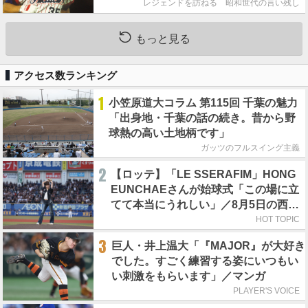
レジェンドを訪ねる 昭和世代の言い残し
もっと見る
アクセス数ランキング
1
小笠原道大コラム 第115回 千葉の魅力
「出身地・千葉の話の続き。昔から野
球熱の高い土地柄です」
ガッツのフルスイング主義
2
【ロッテ】「LE SSERAFIM」HONG
EUNCHAEさんが始球式「この場に立
てて本当にうれしい」／8月5日の西武
戦（ZOZOマリン）
HOT TOPIC
3
巨人・井上温大「『MAJOR』が大好き
でした。すごく練習する姿にいつもい
い刺激をもらいます」／マンガ
PLAYER'S VOICE