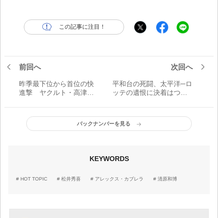
この記事に注目！
前回へ
次回へ
昨季最下位から首位の快
平和台の死闘、太平洋─ロ
進撃 ヤクルト・高津臣
ッテの遺恨に決着はつい
吾監督の人心掌握術に
たのか？ 最終回／週べ
「名将」の声が
回顧1973年編
バックナンバーを見る
KEYWORDS
HOT TOPIC
松井秀喜
アレックス・カブレラ
清原和博