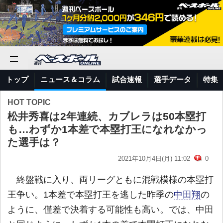
トップ
ニュース＆コラム
試合速報
選手データ
特集
HOT TOPIC
松井秀喜は2年連続、カブレラは50本塁打
も…わずか1本差で本塁打王になれなかっ
た選手は？
2021年10月4日(月) 11:02
0
終盤戦に入り、両リーグともに混戦模様の本塁打
王争い。1本差で本塁打王を逃した昨季の
中田翔
の
ように、僅差で決着する可能性も高い。では、中田