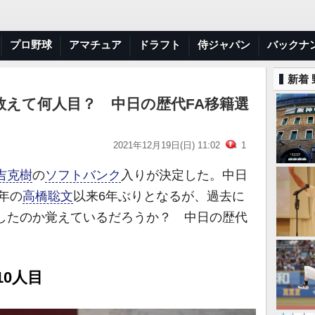
プロ野球
アマチュア
ドラフト
侍ジャパン
バックナ
新着
数えて何人目？ 中日の歴代FA移籍選
2021年12月19日(日) 11:02
1
吉克樹
の
ソフトバンク
入りが決定した。中日
5年の
高橋聡文
以来6年ぶりとなるが、過去に
籍したのか覚えているだろうか？ 中日の歴代
10人目