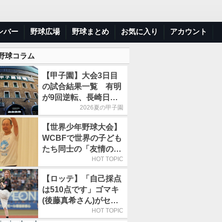
ンバー
野球広場
野球まとめ
お気に入り
アカウント
 野球コラム
【甲子園】大会3日目
の試合結果一覧 有明
が9回逆転、長崎日大
は15得点で大勝
2026夏の甲子園
【世界少年野球大会】
WCBFで世界の子ども
たち同士の「友情の
輪」が広がる理由
HOT TOPIC
【ロッテ】「自己採点
は510点です」ゴマキ
(後藤真希さん)がセレ
モニアルピッチ
HOT TOPIC