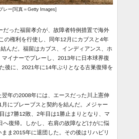
写真＝Getty Images]
ターだった福留孝介が、故障者特例措置で海外
にこの権利を行使し、同年12月にカブスと4年
約を結んだ。福留はカブス、インディアンス、ホ
・マイナーでプレーし、2013年に日本球界復
た後に、2021年に14年ぶりとなる古巣復帰を
翌年の2008年には、エースだった川上憲伸
9年1月にブレーブスと契約を結んだ。メジャー
目は7勝12敗、2年目は1勝止まりとなり、マ
中日へ復帰。しかし、右肩の故障などけがに悩
まま2015年に退団した。その後はリハビリ