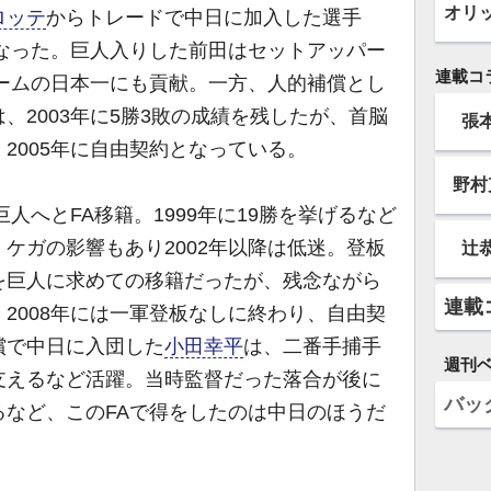
オリ
ロッテ
からトレードで中日に加入した選手
となった。巨人入りした前田はセットアッパー
連載コ
チームの日本一にも貢献。一方、人的補償とし
は、2003年に5勝3敗の成績を残したが、首脳
張
2005年に自由契約となっている。
野村
人へとFA移籍。1999年に19勝を挙げるなど
ケガの影響もあり2002年以降は低迷。登板
辻
を巨人に求めての移籍だったが、残念ながら
連載
2008年には一軍登板なしに終わり、自由契
償で中日に入団した
小田幸平
は、二番手捕手
週刊
支えるなど活躍。当時監督だった落合が後に
バッ
るなど、このFAで得をしたのは中日のほうだ