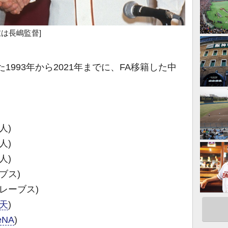
左は長嶋監督]
1993年から2021年までに、FA移籍した中
人)
人)
人)
ブス)
レーブス)
天
)
eNA
)