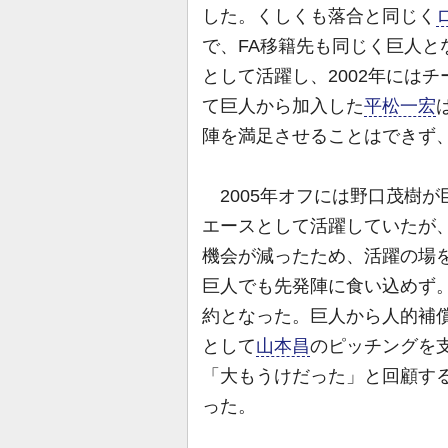
した。くしくも落合と同じく
で、FA移籍先も同じく巨人
として活躍し、2002年には
て巨人から加入した
平松一宏
陣を満足させることはできず、
2005年オフには野口茂樹が巨
エースとして活躍していたが、
機会が減ったため、活躍の場
巨人でも先発陣に食い込めず。
約となった。巨人から人的補
として
山本昌
のピッチングを
「大もうけだった」と回顧す
った。