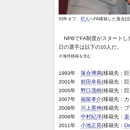
93年オフ、
巨人
へFA移籍した落合[
NPBでFA制度がスタートした
日の選手は以下の10人だ。
※海外移籍を含む
1993年
落合博満
(移籍先：巨
2001年
前田幸長
(移籍先：巨
2005年
野口茂樹
(移籍先：巨
2007年
福留孝介
(移籍先：カ
2008年
川上憲伸
(移籍先：ブ
2008年
中村紀洋
(移籍先：
楽
2011年
小池正晃
(移籍先：
D