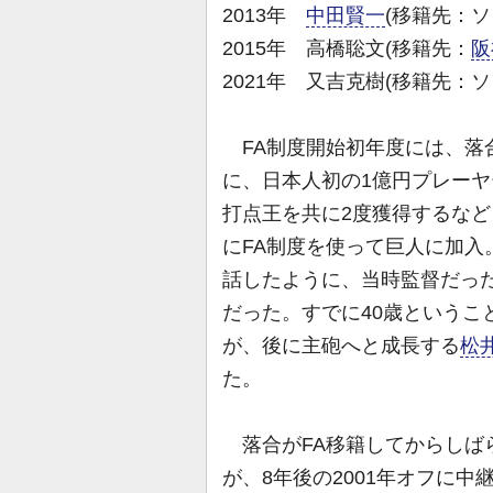
2013年
中田賢一
(移籍先：ソ
2015年 高橋聡文(移籍先：
阪
2021年 又吉克樹(移籍先：
FA制度開始初年度には、落
に、日本人初の1億円プレーヤ
打点王を共に2度獲得するなど
にFA制度を使って巨人に加
話したように、当時監督だっ
だった。すでに40歳というこ
が、後に主砲へと成長する
松
た。
落合がFA移籍してからしば
が、8年後の2001年オフに