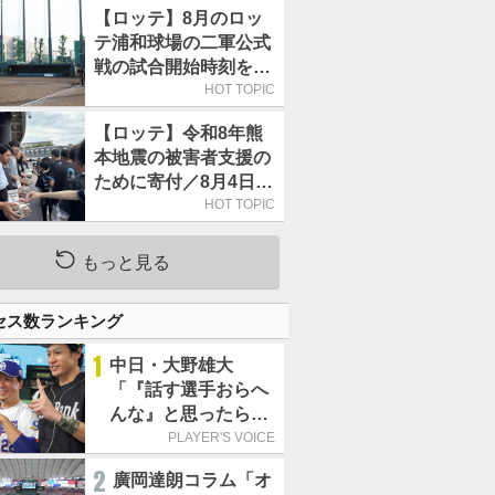
【ロッテ】8月のロッ
テ浦和球場の二軍公式
戦の試合開始時刻を午
前10時30分に変更
HOT TOPIC
【ロッテ】令和8年熊
本地震の被害者支援の
ために寄付／8月4日に
は選手たちが募金箱を
HOT TOPIC
持って球場に立つ
もっと見る
セス数ランキング
1
中日・大野雄大
「『話す選手おらへ
んな』と思ったら坂
本勇人が来た！」／
PLAYER'S VOICE
オールスター
2
廣岡達朗コラム「オ