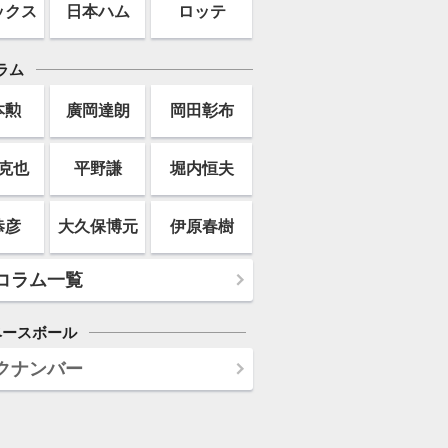
ックス
日本ハム
ロッテ
ラム
本勲
廣岡達朗
岡田彰布
克也
平野謙
堀内恒夫
恭彦
大久保博元
伊原春樹
コラム一覧
ベースボール
クナンバー