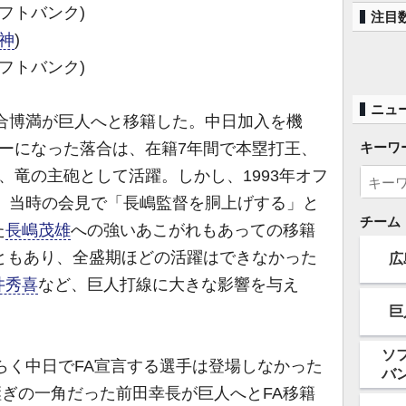
フトバンク)
注目
神
)
ソフトバンク)
ニュ
合博満が巨人へと移籍した。中日加入を機
キーワ
ーになった落合は、在籍7年間で本塁打王、
、竜の主砲として活躍。しかし、1993年オフ
入。当時の会見で「長嶋監督を胴上げする」と
チーム
た
長嶋茂雄
への強いあこがれもあっての移籍
ともあり、全盛期ほどの活躍はできなかった
広
井秀喜
など、巨人打線に大きな影響を与え
巨
ソ
らく中日でFA宣言する選手は登場しなかった
バ
中継ぎの一角だった前田幸長が巨人へとFA移籍