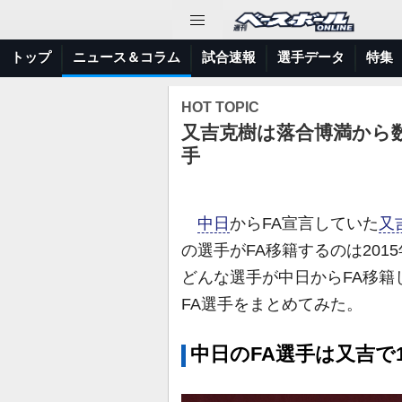
トップ
ニュース＆コラム
試合速報
選手データ
特集
HOT TOPIC
又吉克樹は落合博満から
手
中日
からFA宣言していた
又
の選手がFA移籍するのは201
どんな選手が中日からFA移
FA選手をまとめてみた。
中日のFA選手は又吉で