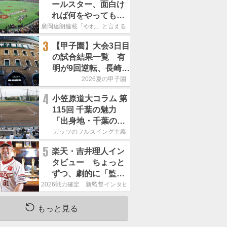
ールスター、面白け
れば何をやってもい
いという発想は大間
廣岡達朗連載「やれ」と言える信念
違い」
3
【甲子園】大会3日目
の試合結果一覧 有
明が9回逆転、長崎日
大は15得点で大勝
2026夏の甲子園
4
小笠原道大コラム 第
115回 千葉の魅力
「出身地・千葉の話
の続き。昔から野球
ガッツのフルスイング主義
熱の高い土地柄で
5
楽天・吉井理人イン
す」
タビュー ちょっと
ずつ、劇的に「監督
が代わると何もかも
2026戦力確定 新監督インタビュー
が変わるというの
は、チームにとって
もっと見る
良くないことなんで