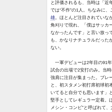
と評価されるも、当時は「近
では“不作”の1人。ちなみに
雄
。ほとんど注目されていな
角刈りで現れ、「僕はサッカ
なかったんです」と言い放って
も、かなりナチュラルだった
ない。
一軍デビューは2年目の91年
試合の出場で2安打のみ。当
強肩に注目が集まった。ブレー
と、初スタメン初打席初球初
いてると自分でも思います」
堅手としてレギュラー定着。ほ
メシン・コンビ”と呼ばれて、