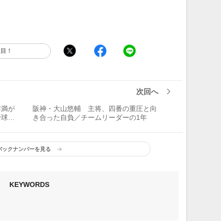
注目！
次回へ
博満が
阪神・大山悠輔 主将、四番の重圧と向
野球回
き合った自負／チームリーダーの1年
バックナンバーを見る
KEYWORDS