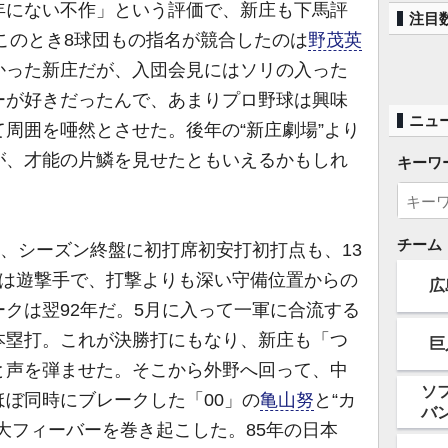
年にない不作」という評価で、新庄も下馬評
注目
、このとき8球団もの指名が競合したのは
野茂英
かった新庄だが、入団会見にはソリの入った
ーが好きだったんで、あまりプロ野球は興味
ニュ
周囲を唖然とさせた。後年の“新庄劇場”より
が、才能の片鱗を見せたともいえるかもしれ
キーワ
チーム
、シーズン終盤に初打席初安打初打点も、13
時は遊撃手で、打撃よりも深い守備位置からの
広
クは翌92年だ。5月に入って一軍に合流する
本塁打。これが決勝打にもなり、新庄も「つ
巨
と声を弾ませた。そこから外野へ回って、中
ソ
ぼ同時にブレークした「00」の
亀山努
と“カ
バ
大フィーバーを巻き起こした。85年の日本