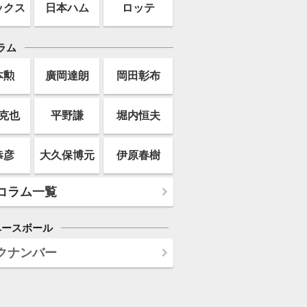
ックス
日本ハム
ロッテ
ラム
本勲
廣岡達朗
岡田彰布
克也
平野謙
堀内恒夫
恭彦
大久保博元
伊原春樹
コラム一覧
ベースボール
クナンバー