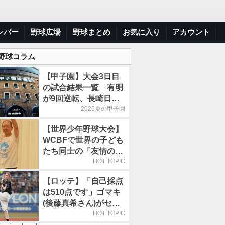
ンバー
野球広場
野球まとめ
お気に入り
アカウント
 野球コラム
【甲子園】大会3日目
の試合結果一覧 有明
が9回逆転、長崎日大
は15得点で大勝
2026夏の甲子園
【世界少年野球大会】
WCBFで世界の子ども
たち同士の「友情の
輪」が広がる理由
HOT TOPIC
【ロッテ】「自己採点
は510点です」ゴマキ
(後藤真希さん)がセレ
モニアルピッチ
HOT TOPIC