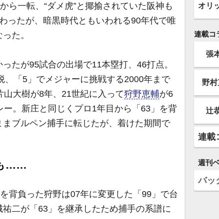
”から一転、“ダメ虎”と揶揄されていた阪神も
オリ
わったが、暗黒時代ともいわれる90年代で唯
連載コ
なった。
張
たが95試合の出場で11本塁打、46打点。
脱、「5」でメジャーに挑戦する2000年まで
野村
片山大樹が8年、21世紀に入って
狩野恵輔
が6
レー。新庄と同じくプロ1年目から「63」を背
辻
ままブルペン捕手に転じたが、着けた期間で
連載
週刊
も……
バッ
を背負った狩野は07年に変更した「99」で台
祐二が「63」を継承したため捕手の系譜に