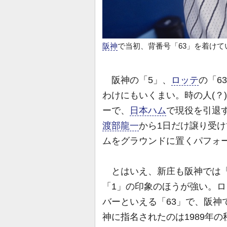
阪神
で当初、背番号「63」を着けて
阪神の「5」、
ロッテ
の「6
わけにもいくまい。時の人(？)
ーで、
日本ハム
で現役を引退
渡部龍一
から1日だけ譲り受け
ムをグラウンドに置くパフォ
とはいえ、新庄も阪神では「
「1」の印象のほうが強い。ロ
バーといえる「63」で、阪神
神に指名されたのは1989年