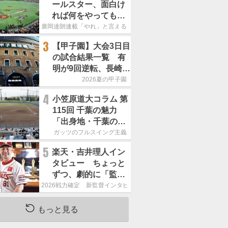
ールスター、面白け
れば何をやってもい
いという発想は大間
廣岡達朗連載「やれ」と言える信念
違い」
3
【甲子園】大会3日目
の試合結果一覧 有
明が9回逆転、長崎日
大は15得点で大勝
2026夏の甲子園
4
小笠原道大コラム 第
115回 千葉の魅力
「出身地・千葉の話
の続き。昔から野球
ガッツのフルスイング主義
熱の高い土地柄で
5
楽天・吉井理人イン
す」
タビュー ちょっと
ずつ、劇的に「監督
が代わると何もかも
2026戦力確定 新監督インタビュー
が変わるというの
は、チームにとって
もっと見る
良くないことなんで