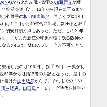
DeNA
)から来た左腕で歴戦の
加藤康介
が継
して復活を遂げた。16年から現在に至るまで
同じ外野手の
板山祐太郎
だ。同じくプロ1年目
板山は1年目から40試合に出場。新庄ほど派手
ン初安打初打点もあった。ただ、この21年
らず。まだまだ新庄の印象が強く残る阪神の
になるのには、板山のブレークが不可欠とな
登場したのは1961年。投手の山下一義が初
翌62年からは指導者の系譜となった。選手の
だけ着けた
山田敏彦
からで、それまでの「63」
、
藤村隆男
、
山田伝
と、1リーグ時代を選手と
ぶ。