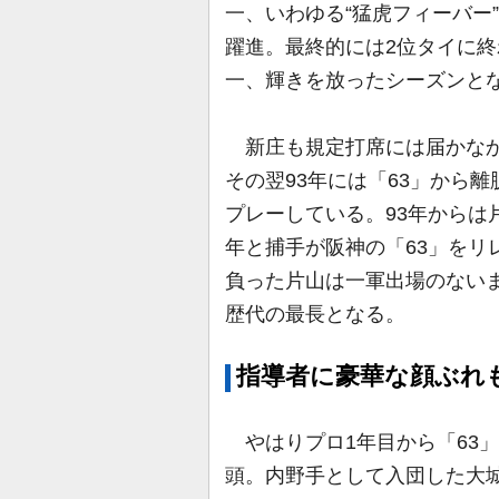
一、いわゆる“猛虎フィーバー
躍進。最終的には2位タイに終
一、輝きを放ったシーズンと
新庄も規定打席には届かなかっ
その翌93年には「63」から離
プレーしている。93年からは
年と捕手が阪神の「63」をリ
負った片山は一軍出場のない
歴代の最長となる。
指導者に豪華な顔ぶれ
やはりプロ1年目から「63」
頭。内野手として入団した大城