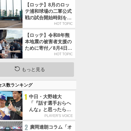
【ロッテ】8月のロッ
テ浦和球場の二軍公式
戦の試合開始時刻を午
前10時30分に変更
HOT TOPIC
【ロッテ】令和8年熊
本地震の被害者支援の
ために寄付／8月4日に
は選手たちが募金箱を
HOT TOPIC
持って球場に立つ
もっと見る
セス数ランキング
1
中日・大野雄大
「『話す選手おらへ
んな』と思ったら坂
本勇人が来た！」／
PLAYER'S VOICE
オールスター
2
廣岡達朗コラム「オ