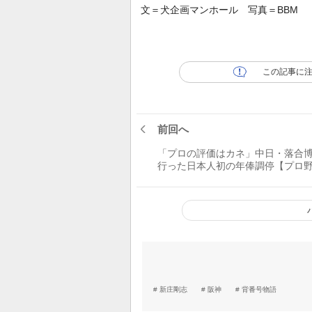
文＝犬企画マンホール 写真＝BBM
この記事に
前回へ
「プロの評価はカネ」中日・落合
行った日本人初の年俸調停【プロ
顧録】
新庄剛志
阪神
背番号物語