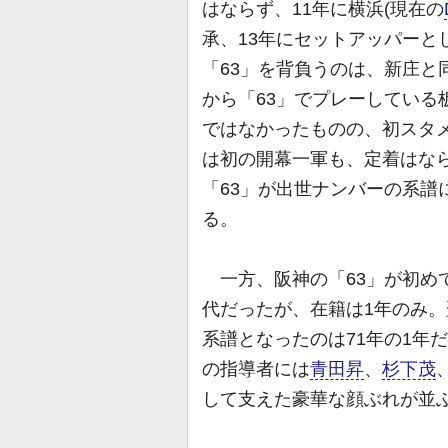
はならず、11年に横浜(現在の
承、13年にセットアッパーと
「63」を背負うのは、新庄と
から「63」でプレーしている
ではなかったものの、初スタメ
は初の開幕一軍も、定着はな
「63」が出世ナンバーの系譜
る。
一方、阪神の「63」が初めて
代だったが、在籍は1年のみ。
系譜となったのは71年の1年
の指導者には
青田昇
、
杉下茂
して支えた豪華な顔ぶれが並