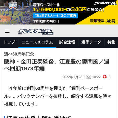
トップ
ニュース＆コラム
試合速報
選手データ
特集
週べ60周年記念
阪神・金田正泰監督、江夏豊の隙間風／週
べ回顧1973年編
2022年1月28日(金) 10:22
3
４年前に創刊60周年を迎えた『週刊ベースボー
ル』。バックナンバーを抜粋し、紹介する連載を時々
掲載しています。