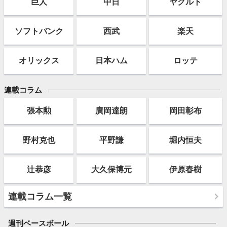
巨人
中日
ヤクルト
ソフト
バンク
西武
楽天
オリックス
日本ハム
ロッテ
連載コラム
張本勲
廣岡達朗
岡田彰布
野村克也
平野謙
堀内恒夫
辻恭彦
大久保博元
伊原春樹
連載コラム一覧
週刊ベースボール