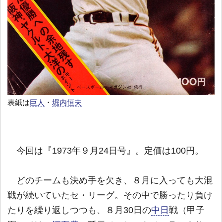
表紙は
巨人
・
堀内恒夫
今回は『1973年９月24日号』。定価は100円。
どのチームも決め手を欠き、８月に入っても大混
戦が続いていたセ・リーグ。その中で勝ったり負け
たりを繰り返しつつも、８月30日の
中日
戦（甲子