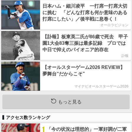
日本ハム・細川凌平 一打席一打席大切
に挑む 「どんな打席も何か意味のある
打席にしたい」／後半戦に息巻く！
オーロラビジョン
【訃報】板東英二氏が86歳で死去 甲子
園1大会83奪三振は最多記録 プロでは
中日で抑えのパイオニア的存在
訃報
【オールスターゲーム2026 REVIEW】
夢舞台“だからこそ”
マイナビオールスターゲーム2026
もっと見る
アクセス数ランキング
1
「今の状況は理想的」一軍好調が二軍