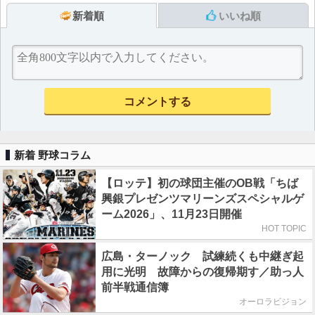
新着順
いいね順
新着 野球コラム
【ロッテ】初の球団主催のOB戦「ちば
興銀プレゼンツマリーンズスペシャルゲ
ーム2026」、11月23日開催
HOT TOPIC
広島・ターノック 試練続くも中継ぎ起
用に光明 故障からの復帰期す／助っ人
前半戦通信簿
オーロラビジョン