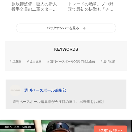
原辰徳監督、巨人の新人
トレードの勲章。プロ野
投手全員の二軍スタート
球で最初の快挙も「チー
はもったいない気がする
ムが勝てばいい」と淡々
んですけど／川口和久
としていた右腕は？【プ
WEBコラム
ロ野球はみだし録】
バックナンバーを見る
KEYWORDS
江夏豊
金田正泰
週刊ベースボール60周年記念企画
週ベ回顧
週刊ベースボール編集部
週刊ベースボール編集部が今注目の選手、出来事をお届け
記事を読む