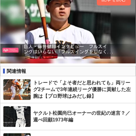
関連情報
トレードで「よそ者だと思われても」両リー
グ2チームで3年連続リーグ優勝に貢献した左
腕は【プロ野球はみだし録】
ヤクルト松園尚巳オーナーの世紀の迷言？／
週べ回顧1973年編