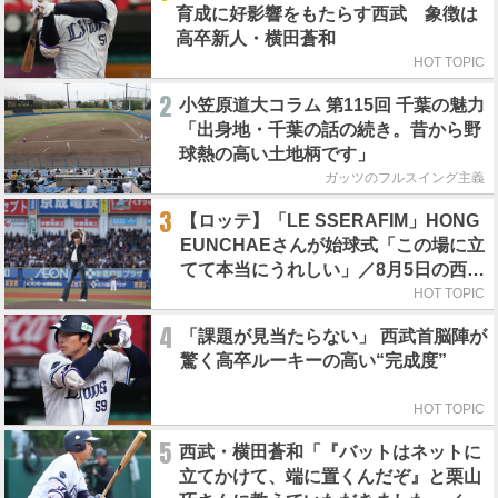
育成に好影響をもたらす西武 象徴は
高卒新人・横田蒼和
HOT TOPIC
2
小笠原道大コラム 第115回 千葉の魅力
「出身地・千葉の話の続き。昔から野
球熱の高い土地柄です」
ガッツのフルスイング主義
3
【ロッテ】「LE SSERAFIM」HONG
EUNCHAEさんが始球式「この場に立
てて本当にうれしい」／8月5日の西武
戦（ZOZOマリン）
HOT TOPIC
4
「課題が見当たらない」 西武首脳陣が
驚く高卒ルーキーの高い“完成度”
HOT TOPIC
5
西武・横田蒼和「『バットはネットに
立てかけて、端に置くんだぞ』と栗山