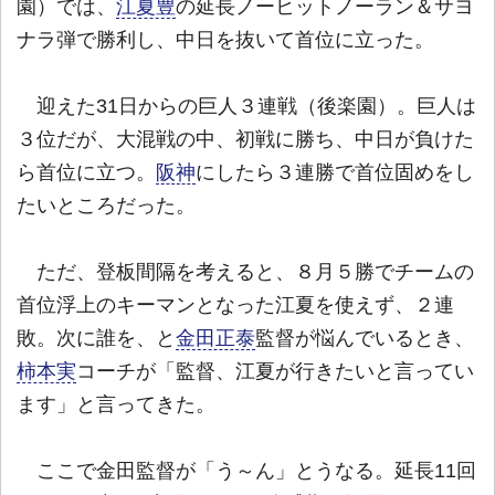
園）では、
江夏豊
の延長ノーヒットノーラン＆サヨ
ナラ弾で勝利し、中日を抜いて首位に立った。
迎えた31日からの巨人３連戦（後楽園）。巨人は
３位だが、大混戦の中、初戦に勝ち、中日が負けた
ら首位に立つ。
阪神
にしたら３連勝で首位固めをし
たいところだった。
ただ、登板間隔を考えると、８月５勝でチームの
首位浮上のキーマンとなった江夏を使えず、２連
敗。次に誰を、と
金田正泰
監督が悩んでいるとき、
柿本実
コーチが「監督、江夏が行きたいと言ってい
ます」と言ってきた。
ここで金田監督が「う～ん」とうなる。延長11回