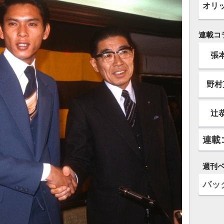
オリ
連載コ
張
野村
辻
連載
週刊
バッ