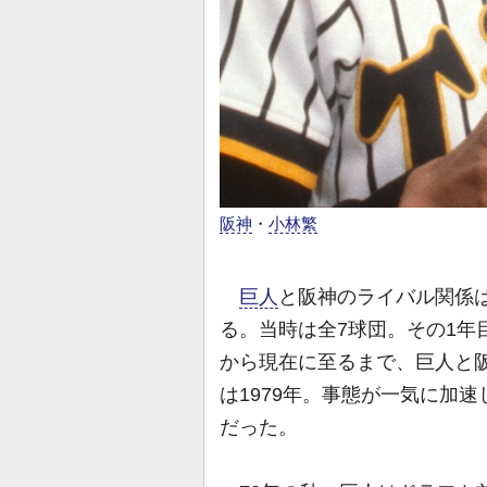
阪神
・
小林繁
巨人
と阪神のライバル関係は
る。当時は全7球団。その1年
から現在に至るまで、巨人と
は1979年。事態が一気に加
だった。