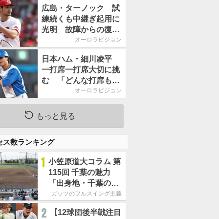
2026」、11月23日開
広島・ターノック 試
催
練続くも中継ぎ起用に
光明 故障からの復帰
期す／助っ人前半戦通
オーロラビジョン
信簿
日本ハム・細川凌平
一打席一打席大切に挑
む 「どんな打席も何
か意味のある打席にし
オーロラビジョン
たい」／後半戦に息巻
く！
もっと見る
セス数ランキング
1
小笠原道大コラム 第
115回 千葉の魅力
「出身地・千葉の話
の続き。昔から野球
ガッツのフルスイング主義
熱の高い土地柄で
2
【12球団後半戦注目
す」