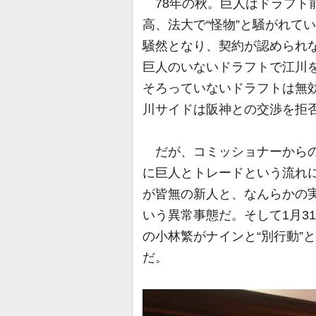
78年の秋。巨人はドラフト前
高、法大で“怪物”と騒がれて
騒然となり、契約が認められ
巨人のいないドラフトで江川を
そろっていないドラフトは無
川サイドは阪神との交渉を拒
だが、コミッショナーからの
に巨人とトレードという流れ
が皆無の新人と、なんらかの
いう異常事態だ。そして1月3
の小林繁がナインと“別行動”
だ。