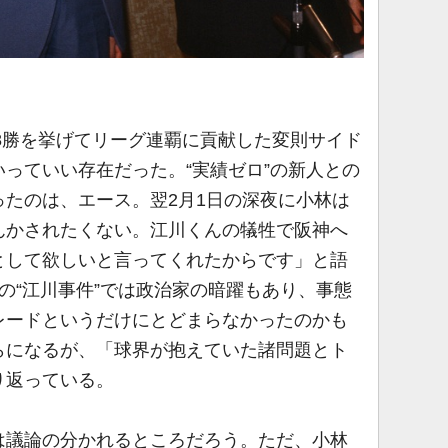
8勝を挙げてリーグ連覇に貢献した変則サイド
っていい存在だった。“実績ゼロ”の新人との
たのは、エース。翌2月1日の深夜に小林は
んかされたくない。江川くんの犠牲で阪神へ
として欲しいと言ってくれたからです」と語
の“江川事件”では政治家の暗躍もあり、事態
レードというだけにとどまらなかったのかも
らになるが、「球界が抱えていた諸問題とト
り返っている。
議論の分かれるところだろう。ただ、小林