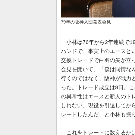
79年の阪神入団発表会見
小林は76年から2年連続で1
ハンドで、事実上のエースとい
交換トレードで白羽の矢が立っ
会見を開いて、「僕は同情な
行くのではなく、阪神が戦力
った。トレード成立は8日。こ
の異常性はエースと新人のト
しれない。現役を引退してか
レードしたんだ」と小林も振
これをトレードに数えるかは