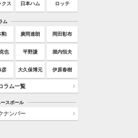
ックス
日本ハム
ロッテ
ラム
本勲
廣岡達朗
岡田彰布
克也
平野謙
堀内恒夫
恭彦
大久保博元
伊原春樹
コラム一覧
ベースボール
クナンバー