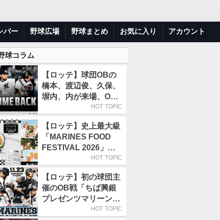
ンバー
野球広場
野球まとめ
お気に入り
アカウント
 野球コラム
【ロッテ】球団OBの
橋本、渡辺俊、久保、
塀内、内が来場、OB
解説も／9月22日開催
HOT TOPIC
の「TEAM26デー」
【ロッテ】史上最大級
「MARINES FOOD
FESTIVAL 2026」第4
弾「KOREAN
HOT TOPIC
FOOD」は9月19～22
【ロッテ】初の球団主
日／初日はビール半額
催のOB戦「ちば興銀
デー
プレゼンツマリーンズ
スペシャルゲーム
HOT TOPIC