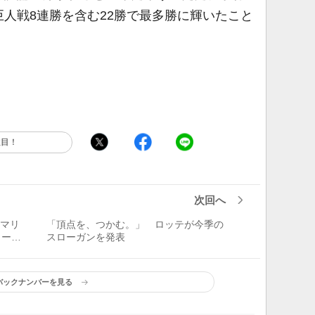
人戦8連勝を含む22勝で最多勝に輝いたこと
注目！
次回へ
Oマリ
「頂点を、つかむ。」 ロッテが今季の
ューア
スローガンを発表
バックナンバーを見る