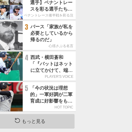
選手】ペナントレー
スを彩る選手たち
ここからが本当の勝
ペナントレース後半戦を彩る注目選手たち
負｜パ・リーグ編
3
バース「家族が私を
必要としているから
帰るのだ」
心揺さぶる名言
4
西武・横田蒼和
「『バットはネット
に立てかけて、端に
置くんだぞ』と栗山
PLAYER'S VOICE
巧さんに教えていた
5
「今の状況は理想
だきました」／憧れ
的」一軍好調が二軍
の人からの金言
育成に好影響をもた
らす西武 象徴は高
HOT TOPIC
卒新人・横田蒼和
もっと見る