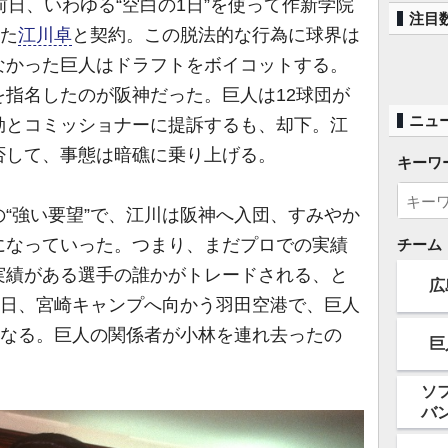
日、いわゆる“空白の1日”を使って作新学院
注目
いた
江川卓
と契約。この脱法的な行為に球界は
なかった巨人はドラフトをボイコットする。
指名したのが阪神だった。巨人は12球団が
ニュ
効とコミッショナーに提訴するも、却下。江
否して、事態は暗礁に乗り上げる。
キーワ
“強い要望”で、江川は阪神へ入団、すみやか
になっていった。つまり、まだプロでの実績
チーム
実績がある選手の誰かがトレードされる、と
広
1日、宮崎キャンプへ向かう羽田空港で、巨人
となる。巨人の関係者が小林を連れ去ったの
巨
ソ
バ