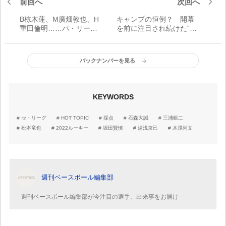
前回へ
次回へ
B椋木蓮、M廣畑敦也、H
キャンプの恒例？ 開幕
重田倫明……パ・リーグ6
を前に注目され続けた“ド
球団 キャンプで目立つ
カベン”香川伸行の「数
「若手投手」は？
字」とは【プロ野球はみ
だし録】
バックナンバーを見る
KEYWORDS
セ・リーグ
HOT TOPIC
採点
石森大誠
三浦銀二
松本竜也
2022ルーキー
堀田賢慎
湯浅京己
木澤尚文
週刊ベースボール編集部
週刊ベースボール編集部が今注目の選手、出来事をお届け