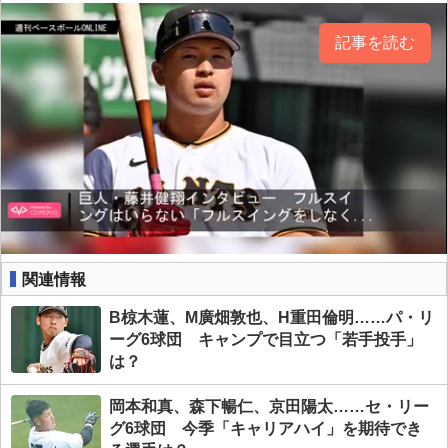
記事を読む
関連情報
B椋木蓮、M廣畑敦也、H重田倫明……パ・リ
ーグ6球団 キャンプで目立つ「若手投手」
は？
岡本和真、森下暢仁、京田陽太……セ・リー
グ6球団 今季「キャリアハイ」を期待でき