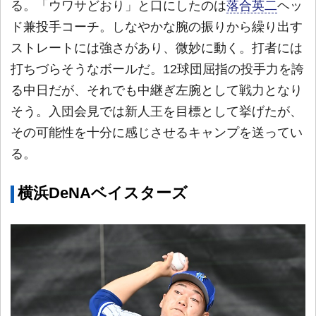
る。「ウワサどおり」と口にしたのは
落合英二
ヘッ
ド兼投手コーチ。しなやかな腕の振りから繰り出す
ストレートには強さがあり、微妙に動く。打者には
打ちづらそうなボールだ。12球団屈指の投手力を誇
る中日だが、それでも中継ぎ左腕として戦力となり
そう。入団会見では新人王を目標として挙げたが、
その可能性を十分に感じさせるキャンプを送ってい
る。
横浜DeNAベイスターズ