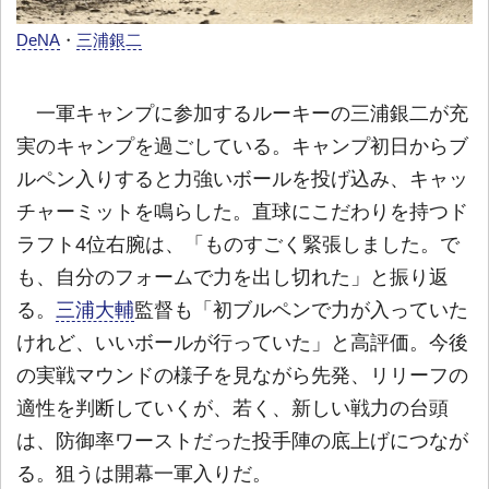
DeNA
・
三浦銀二
一軍キャンプに参加するルーキーの三浦銀二が充
実のキャンプを過ごしている。キャンプ初日からブ
ルペン入りすると力強いボールを投げ込み、キャッ
チャーミットを鳴らした。直球にこだわりを持つド
ラフト4位右腕は、「ものすごく緊張しました。で
も、自分のフォームで力を出し切れた」と振り返
る。
三浦大輔
監督も「初ブルペンで力が入っていた
けれど、いいボールが行っていた」と高評価。今後
の実戦マウンドの様子を見ながら先発、リリーフの
適性を判断していくが、若く、新しい戦力の台頭
は、防御率ワーストだった投手陣の底上げにつなが
る。狙うは開幕一軍入りだ。