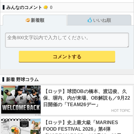
みんなのコメント
0
新着順
いいね順
新着 野球コラム
【ロッテ】球団OBの橋本、渡辺俊、久
保、塀内、内が来場、OB解説も／9月22
日開催の「TEAM26デー」
HOT TOPIC
【ロッテ】史上最大級「MARINES
FOOD FESTIVAL 2026」第4弾