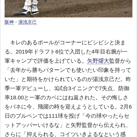
阪神
・
湯浅京己
キレのあるボールがコーナーにビシビシと決ま
る。2019年ドラフト6位で入団した4年目右腕が一
軍キャンプで評価を上げている。
矢野燿大
監督から
「去年から勝ちパターンでも使いたい印象を持って
いた」と期待をかけられているのが湯浅京己だ。昨
季一軍デビューし、3試合3イニングで7失点、防御
率18.00と一軍のカベにはね返された。その悔しさ
をバネに今、飛躍の時を迎えようとしている。2月6
日のブルペンでは111球を投げ「今の球やったらセ
ットアッパーいけるな」と矢野監督から伝えられ、
さらに「抑えられる、コイツいきよるなという感