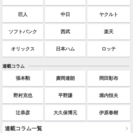
巨人
中日
ヤクルト
ソフト
バンク
西武
楽天
オリックス
日本ハム
ロッテ
連載コラム
張本勲
廣岡達朗
岡田彰布
野村克也
平野謙
堀内恒夫
辻恭彦
大久保博元
伊原春樹
連載コラム一覧