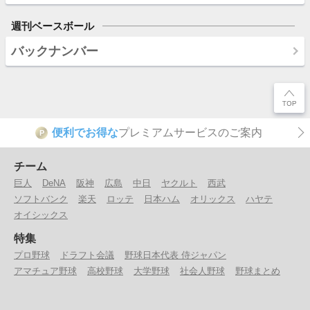
週刊ベースボール
バックナンバー
便利でお得な
プレミアムサービスのご案内
P
チーム
巨人
DeNA
阪神
広島
中日
ヤクルト
西武
ソフトバンク
楽天
ロッテ
日本ハム
オリックス
ハヤテ
オイシックス
特集
プロ野球
ドラフト会議
野球日本代表 侍ジャパン
アマチュア野球
高校野球
大学野球
社会人野球
野球まとめ