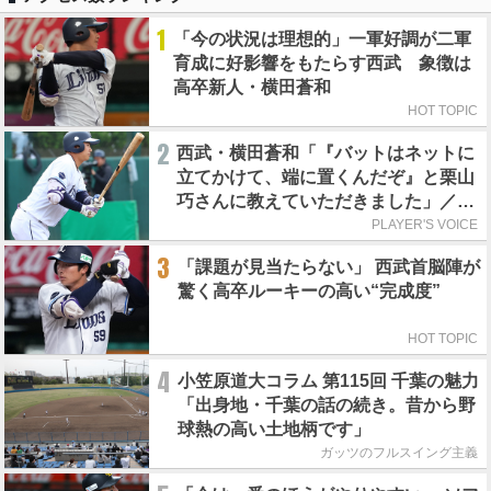
1
「今の状況は理想的」一軍好調が二軍
育成に好影響をもたらす西武 象徴は
高卒新人・横田蒼和
HOT TOPIC
2
西武・横田蒼和「『バットはネットに
立てかけて、端に置くんだぞ』と栗山
巧さんに教えていただきました」／憧
れの人からの金言
PLAYER'S VOICE
3
「課題が見当たらない」 西武首脳陣が
驚く高卒ルーキーの高い“完成度”
HOT TOPIC
4
小笠原道大コラム 第115回 千葉の魅力
「出身地・千葉の話の続き。昔から野
球熱の高い土地柄です」
ガッツのフルスイング主義