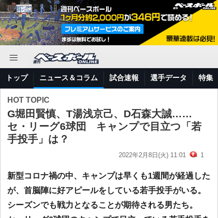
トップ
ニュース＆コラム
試合速報
選手データ
特集
HOT TOPIC
G堀田賢慎、T湯浅京己、D石森大誠……
セ・リーグ6球団 キャンプで目立つ「若
手投手」は？
2022年2月8日(火) 11:01
1
新型コロナ禍の中、キャンプは早くも1週間が経過した
が、首脳陣に好アピールをしている若手投手がいる。
シーズンでも戦力となることが期待される男たち。