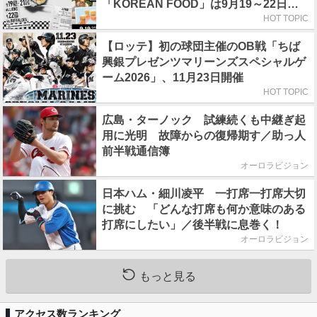
「KOREAN FOOD」は9月19～22日／
初日はビール半額デー
HOT TOPIC
【ロッテ】初の球団主催のOB戦「ちば
興銀プレゼンツマリーンズスペシャルゲ
ーム2026」、11月23日開催
HOT TOPIC
広島・ターノック 試練続くも中継ぎ起
用に光明 故障からの復帰期す／助っ人
前半戦通信簿
オーロラビジョン
日本ハム・細川凌平 一打席一打席大切
に挑む 「どんな打席も何か意味のある
打席にしたい」／後半戦に息巻く！
オーロラビジョン
もっと見る
アクセス数ランキング