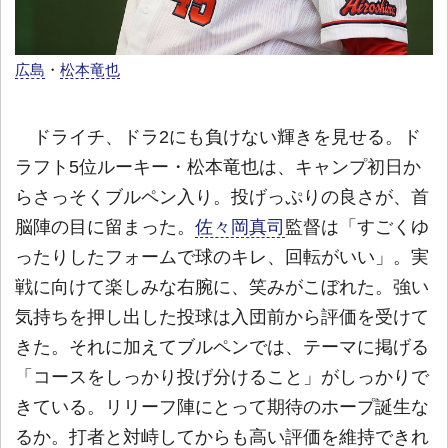
広島
・
松本竜也
ドライチ、ドラ2にも負けない輝きを見せる。ド
ラフト5位ルーキー・松本竜也は、キャンプ初日か
らさっそくブルペン入り。投げっぷりの良さが、首
脳陣の目に留まった。
佐々岡真司
監督は「すごくゆ
ったりしたフォームで球のキレ、回転がいい」。実
戦に向けて楽しみな右腕に、笑みがこぼれた。強い
気持ちを押し出した投球は入団前から評価を受けて
きた。それに加えてブルペンでは、テーマに掲げる
「コースをしっかり投げ分けること」がしっかりで
きている。リリーフ陣にとって期待のホープ誕生な
るか。打者と対峙してからも高い評価を維持できれ