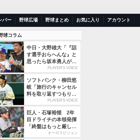
ンバー
野球広場
野球まとめ
お気に入り
アカウント
 野球コラム
中日・大野雄大「『話
す選手おらへんな』と
思ったら坂本勇人が来
た！」／オールスター
PLAYER'S VOICE
ソフトバンク・柳田悠
岐「旅行のキャンセル
料を取り返すつもりで
出場しました(笑)」／
PLAYER'S VOICE
オールスター
巨人・石塚裕惺 2年
目ドライチの本領発揮
「終盤はもっと厳しい
戦いが続いていく。チ
オーロラビジョン