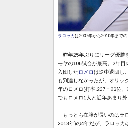
ラロッカ
は2007年から2010年まで
昨年25年ぶりにリーグ優勝
モヤの106試合が最高。2年目
入団した
ロメロ
は途中退団し
も到達しなかったが、オリック
年のロメロ(打率.237＝26位
でもロメロ1人と近年あまり
もっとも在籍が長いのはラロッカ
2013年)の4年だが、ラロッカ