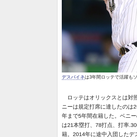
デスパイネ
は3年間ロッテで活躍も
ロッテはオリックスとは対照的
ニーは規定打席に達したのは2
年まで5年間在籍した。ベニー
は21本塁打、78打点、打率.3
籍。2014年に途中入団したデ