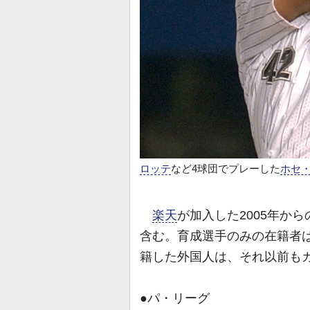
ロッテ
など4球団でプレーした
ホセ
楽天
が加入した2005年か
含む。育成選手のみの在籍者は
籍した外国人は、それ以前も
●パ・リーグ