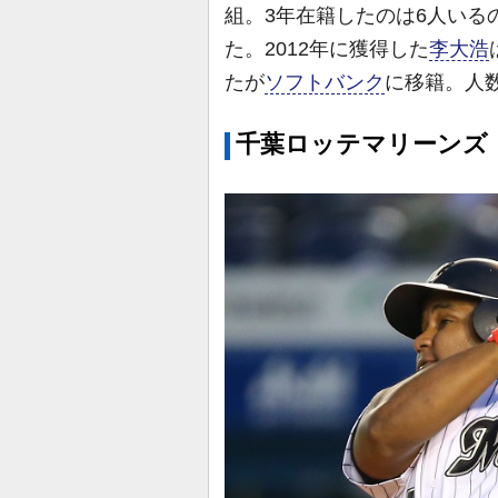
組。3年在籍したのは6人いる
た。2012年に獲得した
李大浩
たが
ソフトバンク
に移籍。人
千葉ロッテマリーンズ