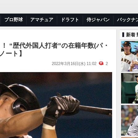
プロ野球
アマチュア
ドラフト
侍ジャパン
バックナ
新着
！ “歴代外国人打者”の在籍年数(パ・
ノート】
2022年3月16日(水) 11:02
2