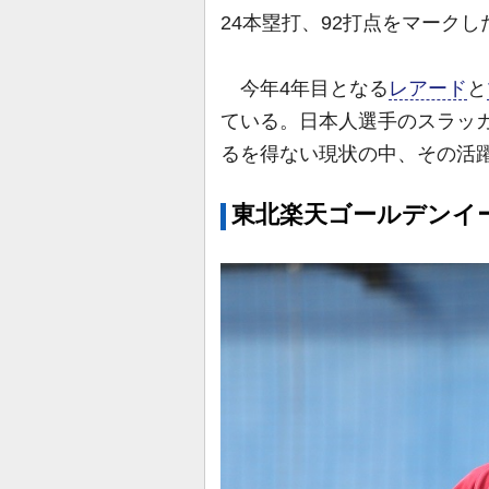
24本塁打、92打点をマーク
今年4年目となる
レアード
と
ている。日本人選手のスラッ
るを得ない現状の中、その活
東北楽天ゴールデンイ