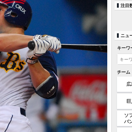
注目
ニュ
キーワ
チーム
広
巨
ソ
バ