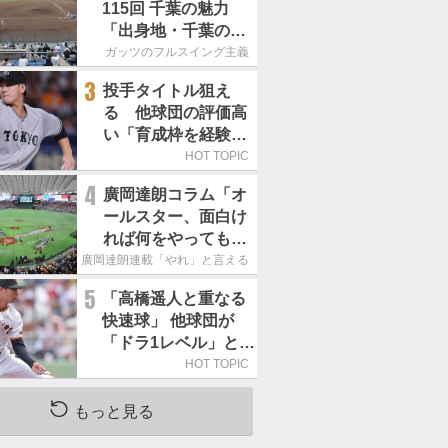
115回 千葉の魅力
「出身地・千葉の話
の続き。昔から野球
ガッツのフルスイング主義
熱の高い土地柄で
3
投手タイトル狙え
す」
る 他球団の評価高
い「育成枠を経験し
た巨人の左腕」は
HOT TOPIC
4
廣岡達朗コラム「オ
ールスター、面白け
れば何をやってもい
いという発想は大間
廣岡達朗連載「やれ」と言える信念
違い」
5
「高橋遥人と重なる
快速球」 他球団が
「ドラ1レベル」と評
する巨人の左腕は
HOT TOPIC
もっと見る