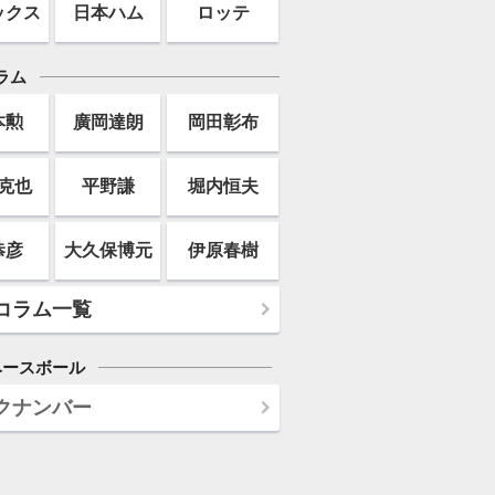
ックス
日本ハム
ロッテ
ラム
本勲
廣岡達朗
岡田彰布
克也
平野謙
堀内恒夫
恭彦
大久保博元
伊原春樹
コラム一覧
ベースボール
クナンバー