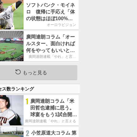
ームの力になれるよう
ソフトバンク・モイネ
に」／後半戦に息巻
ロ 復帰に手応え「体
く！
の状態はほぼ100%」
／後半戦に息巻く！
オーロラビジョン
廣岡達朗コラム「オー
ルスター、面白ければ
何をやってもいいとい
う発想は大間違い」
廣岡達朗連載「やれ」と言え
る信念
もっと見る
セス数ランキング
1
廣岡達朗コラム「米
田哲也逮捕に思う。
球宴をもう1試合開催
でOB救済を」
廣岡達朗連載「やれ」と言える信念
2
小笠原道大コラム 第