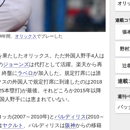
オリ
連載コ
張
の4年間、
オリックス
でプレーした
野村
を果たしたオリックス。ただ外国人野手4人は
の
ジョーンズ
は代打として活躍。楽天から再
辻
、終盤に
ラベロ
が加入した。規定打席には誰
連載
スの外国人で規定打席に到達したのは2018
、25本塁打)が最後。それどころか2015年以降
週刊
外国人野手には恵まれていない。
バッ
(2007～2010年)と
バルディリス
(2010～
は
ヤクルト
、バルディリスは
阪神
からの移籍