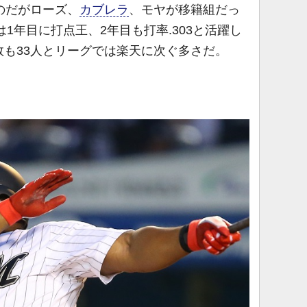
のだがローズ、
カブレラ
、モヤが移籍組だっ
は1年目に打点王、2年目も打率.303と活躍し
数も33人とリーグでは楽天に次ぐ多さだ。