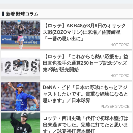
新着 野球コラム
【ロッテ】AKB48が8月9日のオリック
ス戦(ZOZOマリン)に来場／佐藤綺星
「一番の思い出に」
HOT TOPIC
【ロッテ】「これからも熱い応援を」益
田直也投手の通算250セーブ記念グッズ
第2弾が販売開始
HOT TOPIC
DeNA・ビド「日本の野球にもっとアジ
ャストしたいです。貴重な経験になると
思います」／日本球界
PLAYER'S VOICE
ロッテ・西川史礁「代打で初球本塁打は
出来過ぎでした。完璧に打てたと思いま
す」／球宴初打席本塁打