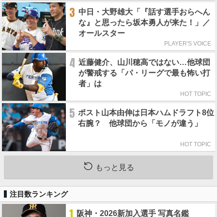
3
中日・大野雄大「『話す選手おらへん
な』と思ったら坂本勇人が来た！」／
オールスター
PLAYER'S VOICE
4
近藤健介、山川穂高ではない…他球団
が警戒する「パ・リーグで最も怖い打
者」は
HOT TOPIC
5
ポスト山本由伸は日本ハムドラフト8位
右腕？ 他球団から「モノが違う」
HOT TOPIC
もっと見る
注目数ランキング
1
阪神・2026新加入選手 写真名鑑