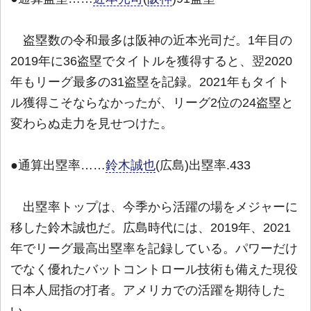
盗塁数の令和最多は阪神の近本光司だ。1年目の
2019年に36盗塁でタイトルを獲得すると、翌2020
年もリーグ最多の31盗塁を記録。2021年もタイト
ル獲得こそならなかったが、リーグ2位の24盗塁と
変わらぬ走力を見せつけた。
●通算出塁率……
鈴木誠也
(広島)出塁率.433
出塁率トップは、今季から活躍の場をメジャーに
移した鈴木誠也だ。広島時代には、2019年、2021
年でリーグ最高出塁率を記録している。パワーだけ
でなく優れたバットコントロール技術も備えた現役
日本人屈指の打者。アメリカでの活躍を期待した
い。