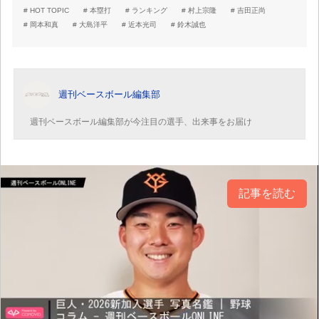
HOT TOPIC
本塁打
ランキング
村上宗隆
吉田正尚
岡本和真
大島洋平
近本光司
鈴木誠也
週刊ベースボール編集部
週刊ベースボール編集部が今注目の選手、出来事をお届け
記事を読む