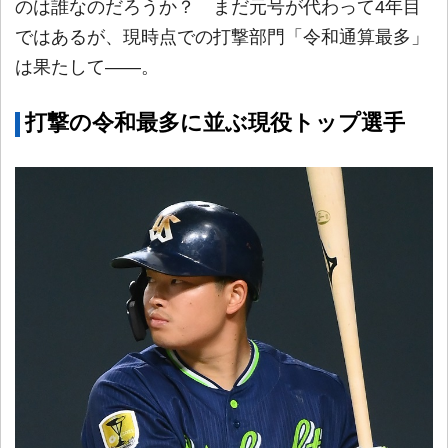
のは誰なのだろうか？ まだ元号が代わって4年目
ではあるが、現時点での打撃部門「令和通算最多」
は果たして――。
打撃の令和最多に並ぶ現役トップ選手