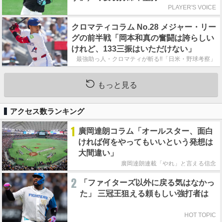
PLAYER'S VOICE
クロマティコラム No.28 メジャー・リー
グの前半戦「岡本和真の奮闘は誇らしい
けれど、133三振はいただけない」
最強助っ人・クロマティが斬る!!「日米・野球考察」
もっと見る
アクセス数ランキング
1
廣岡達朗コラム「オールスター、面白
ければ何をやってもいいという発想は
大間違い」
廣岡達朗連載「やれ」と言える信念
2
「ファイターズ以外に戻る気はなかっ
た」 三冠王狙える頼もしい強打者は
HOT TOPIC