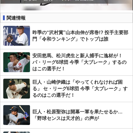
関連情報
昨季の“沢村賞”山本由伸が席巻!? 投手主要部
門「令和ランキング」でトップは誰
安田悠馬、松川虎生と新人捕手に逸材が！
パ・リーグ6球団 今季「大ブレーク」するの
はこの選手だ！
巨人・山崎伊織は「やってくれなければ困
る」 セ・リーグ6球団 今季「大ブレーク」す
るのはこの選手だ！
巨人・松原聖弥は開幕一軍を果たせるか…
「野球センスは天才的」の声が