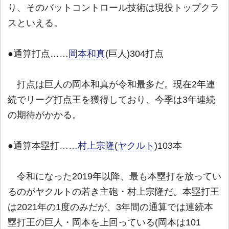
り、そのバットコントロール技術は現役トップクラ
スといえる。
●通算打点……
岡本和真
(巨人)304打点
打点は巨人の岡本和真が令和最多だ。現在2年連
続でリーグ打点王を獲得しており、今季は3年連続
の期待がかかる。
●通算本塁打……
村上宗隆
(
ヤクルト
)103本
令和になった2019年以降、最も本塁打を放ってい
るのがヤクルトの若き主砲・村上宗隆だ。本塁打王
は2021年の1度のみだが、3年間の通算では連続本
塁打王の巨人・岡本を上回っている(岡本は101