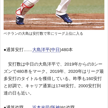
ベテランの大島は安打数で常にリーグ上位に入る
●通算安打……
大島洋平
(
中日
)480本
安打数は中日の大島洋平で、2019年からの3シー
ズンで480本をマーク。2019年、2020年はリーグ最
多安打のタイトルを獲得している。昨季も160安打
と好調で、キャリア通算は1748安打。2000安打到
達の日も近い。
●通算盗塁……
近本光司
(
阪神
)91盗塁