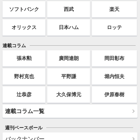
ソフト
バンク
西武
楽天
オリックス
日本ハム
ロッテ
連載コラム
張本勲
廣岡達朗
岡田彰布
野村克也
平野謙
堀内恒夫
辻恭彦
大久保博元
伊原春樹
連載コラム一覧
週刊ベースボール
バックナンバー