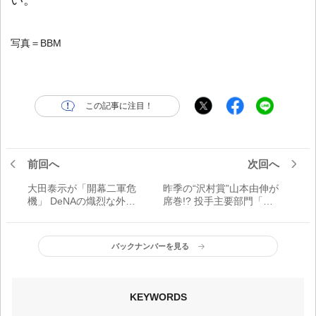
写真＝BBM
この記事に注目！
前回へ
次回へ
大田泰示が「開幕二軍危
昨季の“沢村賞”山本由伸が
機」 DeNAの熾烈な外野
席巻!? 投手主要部門「令
競争で生き残るのは誰だ
和ランキング」でトップ
は誰
バックナンバーを見る
KEYWORDS