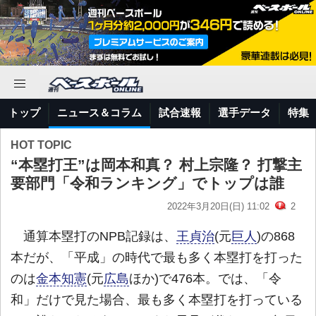
トップ
ニュース＆コラム
試合速報
選手データ
特集
HOT TOPIC
“本塁打王”は岡本和真？ 村上宗隆？ 打撃主
要部門「令和ランキング」でトップは誰
2022年3月20日(日) 11:02
2
通算本塁打のNPB記録は、
王貞治
(元
巨人
)の868
本だが、「平成」の時代で最も多く本塁打を打った
のは
金本知憲
(元
広島
ほか)で476本。では、「令
和」だけで見た場合、最も多く本塁打を打っている