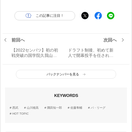
この記事に注目！
前回へ
次回へ
【2022センバツ】初の初
ドラフト制後、初めて新
戦突破の国学院久我山高
人で開幕投手を任された
に“イチロー効果”。「野球
右腕。「さすがプロはう
に対する考え方が変わっ
まい」【プロ野球はみだ
た」
し録】
バックナンバーを見る
KEYWORDS
西武
山川穂高
隅田知一郎
佐藤隼輔
パ・リーグ
HOT TOPIC