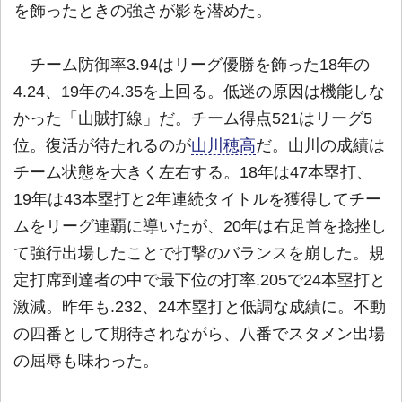
を飾ったときの強さが影を潜めた。
チーム防御率3.94はリーグ優勝を飾った18年の
4.24、19年の4.35を上回る。低迷の原因は機能しな
かった「山賊打線」だ。チーム得点521はリーグ5
位。復活が待たれるのが
山川穂高
だ。山川の成績は
チーム状態を大きく左右する。18年は47本塁打、
19年は43本塁打と2年連続タイトルを獲得してチー
ムをリーグ連覇に導いたが、20年は右足首を捻挫し
て強行出場したことで打撃のバランスを崩した。規
定打席到達者の中で最下位の打率.205で24本塁打と
激減。昨年も.232、24本塁打と低調な成績に。不動
の四番として期待されながら、八番でスタメン出場
の屈辱も味わった。