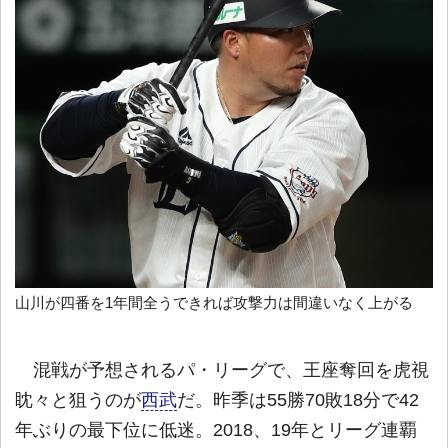
山川が四番を1年間全うできれば攻撃力は間違いなく上がる
混戦が予想されるパ・リーグで、王座奪回を虎視
眈々と狙うのが
西武
だ。昨季は55勝70敗18分で42
年ぶりの最下位に低迷。2018、19年とリーグ連覇