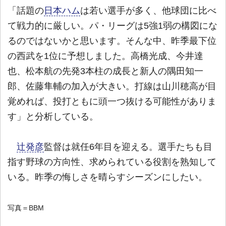
「話題の
日本ハム
は若い選手が多く、他球団に比べ
て戦力的に厳しい。パ・リーグは5強1弱の構図にな
るのではないかと思います。そんな中、昨季最下位
の西武を1位に予想しました。高橋光成、今井達
也、松本航の先発3本柱の成長と新人の隅田知一
郎、佐藤隼輔の加入が大きい。打線は山川穂高が目
覚めれば、投打ともに頭一つ抜ける可能性がありま
す」と分析している。
辻発彦
監督は就任6年目を迎える。選手たちも目
指す野球の方向性、求められている役割を熟知して
いる。昨季の悔しさを晴らすシーズンにしたい。
写真＝BBM