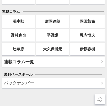
連載コラム
張本勲
廣岡達朗
岡田彰布
野村克也
平野謙
堀内恒夫
辻恭彦
大久保博元
伊原春樹
連載コラム一覧
週刊ベースボール
バックナンバー