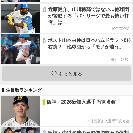
4
近藤健介、山川穂高ではない…他球団
が警戒する「パ・リーグで最も怖い打
者」は
HOT TOPIC
5
ポスト山本由伸は日本ハムドラフト8位
右腕？ 他球団から「モノが違う」
HOT TOPIC
もっと見る
注目数ランキング
1
阪神・2026新加入選手 写真名鑑
12球団新加入選手写真名鑑
阪神・中継ぎ陣の再整備で盤石の体制