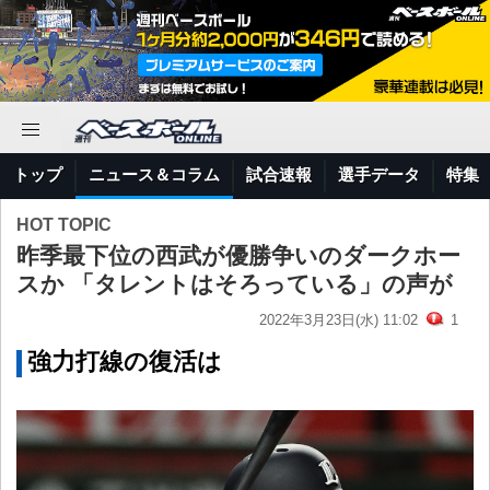
トップ
ニュース＆コラム
試合速報
選手データ
特集
HOT TOPIC
昨季最下位の西武が優勝争いのダークホー
スか 「タレントはそろっている」の声が
2022年3月23日(水) 11:02
1
強力打線の復活は