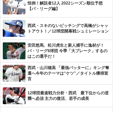
恒例！解説者12人 2022シーズン順位予想
【パ・リーグ編】
西武・スキのないピッチングで高橋がシャッ
トアウト！／12球団開幕戦シュミレーション
安田悠馬、松川虎生と新人捕手に逸材が！
パ・リーグ6球団 今季「大ブレーク」するの
はこの選手だ！
西武・山川穂高 「最強バッターに」キング奪
還へ今年のテーマは“ケツ”／タイトル獲得宣
言
12球団最速戦力分析・西武 最下位からの逆
襲へ必須 主力の復活、若手の成長