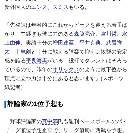
新外国人の
エンス
、
スミス
もいる。
「先発陣は年齢的にこれからピークを迎える若手ば
かり。中継ぎも球に力のある
森脇亮介
、
宮川哲
、
水
上由伸
、実績十分の
増田達至
、
平井克典
、
武隈祥
太
、
十亀剣
と十分に戦える陣容で抑えは抜群の安定
感を誇る
平良海馬
がいる。投打でタレントはそろっ
ているので、昨年の
オリックス
のように最下位から
頂点に立つ力は十分にあると思います」(スポーツ
紙記者）
評論家の1位予想も
野球評論家の
真中満
氏も週刊ベースボールのパ・
リーグ順位予想企画で、リーグ優勝に西武を予想。