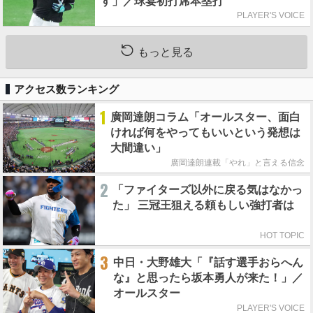
す」／球宴初打席本塁打
PLAYER'S VOICE
もっと見る
アクセス数ランキング
1
廣岡達朗コラム「オールスター、面白
ければ何をやってもいいという発想は
大間違い」
廣岡達朗連載「やれ」と言える信念
2
「ファイターズ以外に戻る気はなかっ
た」 三冠王狙える頼もしい強打者は
HOT TOPIC
3
中日・大野雄大「『話す選手おらへん
な』と思ったら坂本勇人が来た！」／
オールスター
PLAYER'S VOICE