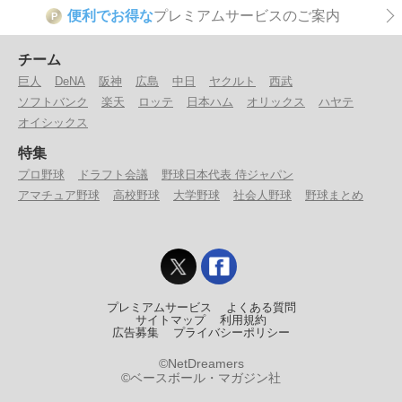
便利でお得な
プレミアムサービスのご案内
P
チーム
巨人
DeNA
阪神
広島
中日
ヤクルト
西武
ソフトバンク
楽天
ロッテ
日本ハム
オリックス
ハヤテ
オイシックス
特集
プロ野球
ドラフト会議
野球日本代表 侍ジャパン
アマチュア野球
高校野球
大学野球
社会人野球
野球まとめ
プレミアムサービス
よくある質問
サイトマップ
利用規約
広告募集
プライバシーポリシー
©NetDreamers
©ベースボール・マガジン社