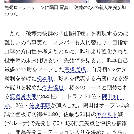
先発ローテーションに隅田[写真]、佐藤の2人の新人左腕が加
わった
ただ、破壊力抜群の「山賊打線」を再現するのは
難しいのも事実だ。メンバーも入れ替わり、目指す
野球の方向性を考えたときに、昨年より強化された
投手陣の未来は明るい。先発陣を見ると、昨季自己
最多の11勝をマークした
高橋光成
、自身初の2ケタ
勝利を挙げた
松本航
、球界を代表する右腕になる潜
在能力を秘めた
今井達也
、将来のエースと期待され
る
渡邉勇太朗
の4本柱に、ドラフト1位・
隅田知一
郎
、2位・
佐藤隼輔
が加入した。隅田はオープン戦3
試合登板で防御率1.80、佐藤も21日の
ヤクルト
戦
(ベルーナ)で先発して5回1安打無失点と快投を披露
し、開幕先発ローテーション入りを決めた。さらに