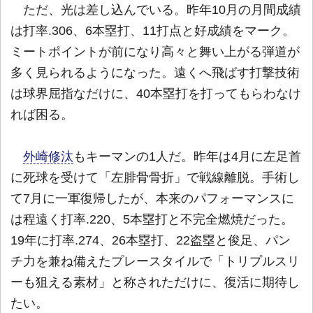
ただ、光は差し込んでいる。昨年10月の月間成績
は打率.306、6本塁打、11打点と好成績をマーク。
ミートポイントが前になり高々と舞い上がる弾道が
多く見られるようになった。遠くへ飛ばす打撃技術
は球界屈指なだけに、40本塁打を打ってもらわなけ
れば困る。
外崎修汰
もキーマンの1人だ。昨年は4月に左足首
に死球を受けて「左腓骨骨折」で戦線離脱。手術し
て7月に一軍復帰したが、本来のパフォーマンスに
は程遠く打率.220、5本塁打と不完全燃焼だった。
19年に打率.274、26本塁打、22盗塁と俊足、パン
チ力を兼ね備えたプレースタイルで「トリプルスリ
ーも狙える素材」と称されただけに、復活に期待し
たい。