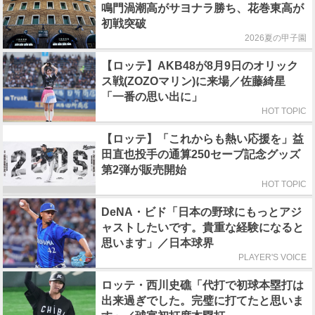
鳴門渦潮高がサヨナラ勝ち、花巻東高が
初戦突破
2026夏の甲子園
【ロッテ】AKB48が8月9日のオリック
ス戦(ZOZOマリン)に来場／佐藤綺星
「一番の思い出に」
HOT TOPIC
【ロッテ】「これからも熱い応援を」益
田直也投手の通算250セーブ記念グッズ
第2弾が販売開始
HOT TOPIC
DeNA・ビド「日本の野球にもっとアジ
ャストしたいです。貴重な経験になると
思います」／日本球界
PLAYER'S VOICE
ロッテ・西川史礁「代打で初球本塁打は
出来過ぎでした。完璧に打てたと思いま