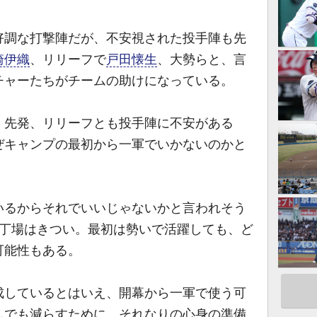
好調な打撃陣だが、不安視された投手陣も先
崎伊織
、リリーフで
戸田懐生
、大勢らと、言
チャーたちがチームの助けになっている。
先発、リリーフとも投手陣に不安がある
ぜキャンプの最初から一軍でいかないのかと
るからそれでいいじゃないかと言われそう
長丁場はきつい。最初は勢いで活躍しても、ど
可能性もある。
しているとはいえ、開幕から一軍で使う可
しでも減らすために、それなりの心身の準備