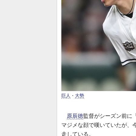
巨人
・
大勢
原辰徳
監督がシーズン前に
マジメな顔で嘆いていたが、今
走している。