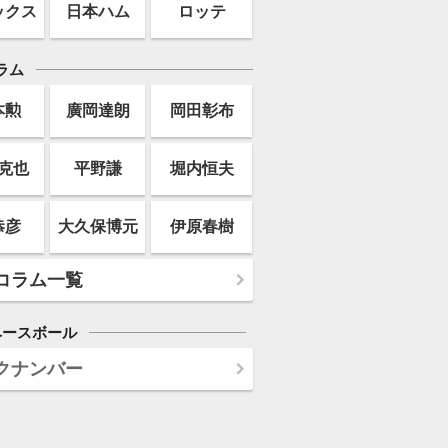
ックス
日本ハム
ロッテ
ラム
本勲
廣岡達朗
岡田彰布
克也
平野謙
堀内恒夫
恭彦
大久保博元
伊原春樹
コラム一覧
ベースボール
クナンバー