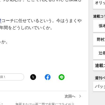
オリ
連載コ
澄
コーチに任せているという。今はうまくや
張
1年間をどうしのいでいくか。
野村
うか。
辻
連載
注目！
週刊
バッ
次回へ
最高！
無死または一死二塁で右翼にフライが上