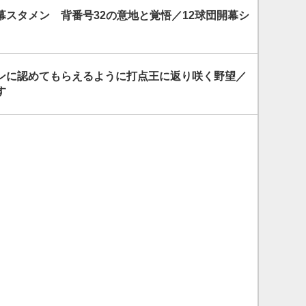
幕スタメン 背番号32の意地と覚悟／12球団開幕シ
ンに認めてもらえるように打点王に返り咲く野望／
す