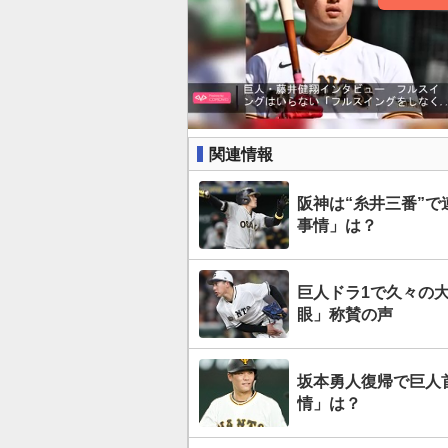
関連情報
阪神は“糸井三番”で
事情」は？
巨人ドラ1で久々の
眼」称賛の声
坂本勇人復帰で巨人首
情」は？