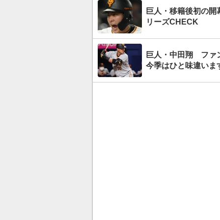
巨人・移籍後初の開
リーズCHECK
巨人・中田翔 ファ
今季はひと味違いま