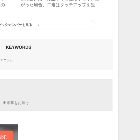
本の印
がった場合、二走はタッチアップを狙
う？ ハーフウェー？／元中日・井端弘
和に聞く
バックナンバーを見る
KEYWORDS
EBコラム
、出来事をお届け
読む