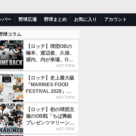
ンバー
野球広場
野球まとめ
お気に入り
アカウント
 野球コラム
【ロッテ】球団OBの
橋本、渡辺俊、久保、
塀内、内が来場、OB
解説も／9月22日開催
HOT TOPIC
の「TEAM26デー」
【ロッテ】史上最大級
「MARINES FOOD
FESTIVAL 2026」第4
弾「KOREAN
HOT TOPIC
FOOD」は9月19～22
【ロッテ】初の球団主
日／初日はビール半額
催のOB戦「ちば興銀
デー
プレゼンツマリーンズ
スペシャルゲーム
HOT TOPIC