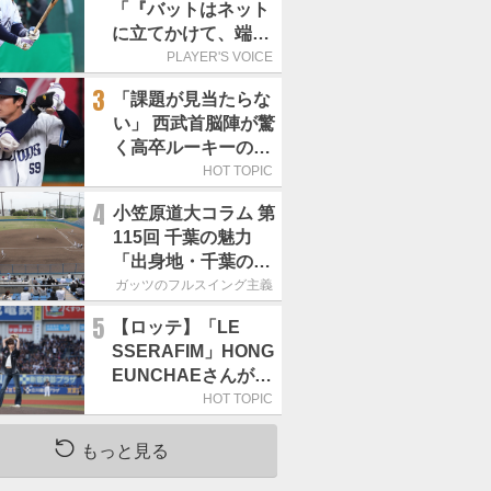
「『バットはネット
に立てかけて、端に
置くんだぞ』と栗山
PLAYER'S VOICE
巧さんに教えていた
3
「課題が見当たらな
だきました」／憧れ
い」 西武首脳陣が驚
の人からの金言
く高卒ルーキーの高
い“完成度”
HOT TOPIC
4
小笠原道大コラム 第
115回 千葉の魅力
「出身地・千葉の話
の続き。昔から野球
ガッツのフルスイング主義
熱の高い土地柄で
5
【ロッテ】「LE
す」
SSERAFIM」HONG
EUNCHAEさんが始
球式「この場に立て
HOT TOPIC
て本当にうれしい」
／8月5日の西武戦
もっと見る
（ZOZOマリン）