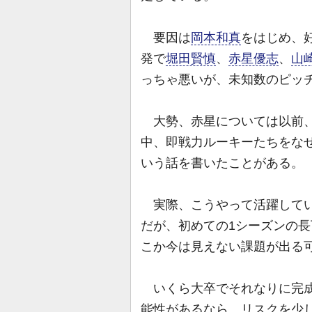
要因は
岡本和真
をはじめ、
発で
堀田賢慎
、
赤星優志
、
山
っちゃ悪いが、未知数のピッ
大勢、赤星については以前、
中、即戦力ルーキーたちをな
いう話を書いたことがある。
実際、こうやって活躍してい
だが、初めての1シーズンの
こか今は見えない課題が出る
いくら大卒でそれなりに完成
能性があるなら、リスクを少