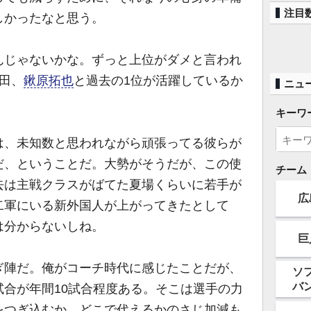
注目
しかったなと思う。
じゃないかな。ずっと上位がダメと言われ
田、
鍬原拓也
と過去の1位が活躍しているか
ニュ
キーワ
、未知数と思われながら頑張ってる彼らが
だ、ということだ。大勢がそうだが、この使
チーム
去は主戦クラスがばてた夏場くらいに若手が
広
二軍にいる新外国人が上がってきたとして
は分からないしね。
巨
陣だ。俺がコーチ時代に感じたことだが、
ソ
バ
合が年間10試合程度ある。そこは選手の力
をつぎ込むか、どこで代えるかのさじ加減も