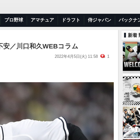
プロ野球
アマチュア
ドラフト
侍ジャパン
バックナ
新着
不安／川口和久WEBコラム
2022年4月5日(火) 11:58
1