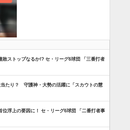
連敗ストップなるか!? セ・リーグ6球団 「三番打者
大当たり？ 守護神・大勢の活躍に「スカウトの慧
位浮上の要因に！ セ・リーグ6球団 「二番打者事