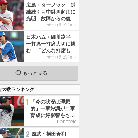
2026」、11月23日開
広島・ターノック 試
催
練続くも中継ぎ起用に
光明 故障からの復帰
期す／助っ人前半戦通
オーロラビジョン
信簿
日本ハム・細川凌平
一打席一打席大切に挑
む 「どんな打席も何
か意味のある打席にし
オーロラビジョン
たい」／後半戦に息巻
く！
もっと見る
セス数ランキング
1
「今の状況は理想
的」一軍好調が二軍
育成に好影響をもた
らす西武 象徴は高
HOT TOPIC
卒新人・横田蒼和
2
西武・横田蒼和