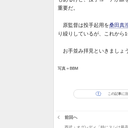
重要だ。
原監督は投手起用を
桑田真
り繰りしているが、これから
お手並み拝見といきましょ
写真＝BBM
この記事に
前回へ
西武・オグレディ「特にスシは