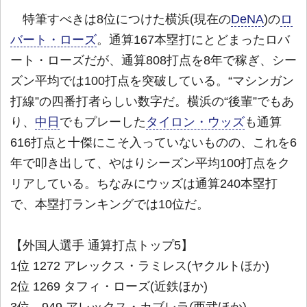
特筆すべきは8位につけた横浜(現在の
DeNA
)の
ロ
バート・ローズ
。通算167本塁打にとどまったロバ
ート・ローズだが、通算808打点を8年で稼ぎ、シー
ズン平均では100打点を突破している。“マシンガン
打線”の四番打者らしい数字だ。横浜の“後輩”でもあ
り、
中日
でもプレーした
タイロン・ウッズ
も通算
616打点と十傑にこそ入っていないものの、これを6
年で叩き出して、やはりシーズン平均100打点をク
リアしている。ちなみにウッズは通算240本塁打
で、本塁打ランキングでは10位だ。
【外国人選手 通算打点トップ5】
1位 1272 アレックス・ラミレス(ヤクルトほか)
2位 1269 タフィ・ローズ(近鉄ほか)