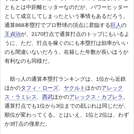
ともとは中距離ヒッターなのだが、パワーヒッター
として成立してしまったという事情もあるだろう。
通算868本塁打でプロ野球の頂点に君臨する
巨人
の
王貞治
が、2170打点で通算打点のトップにもいるよ
うに、ただ、打点を稼ぐのにも本塁打は効率がいい
のも間違いないだろう。在籍した年数が長いほうが
有利なのも同様だ。
助っ人の通算本塁打ランキングは、1位から近鉄
ほかの
タフィ・ローズ
、
ヤクルト
ほかの
アレック
ス・ラミレス
、
西武
ほかの
アレックス・カブレラ
。
通算打点でも1位から3位までの顔ぶれは同じだが、
順位が変わってくる。とはいえ、1位と2位は、わず
か3打点の僅差だ。