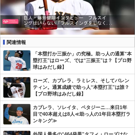
関連情報
「本塁打か三振か」の究極。助っ人の通算“本
塁打王”はローズ、では“三振王”は？【プロ野
球はみだし録】
ローズ、カブレラ、ラミレス、そしてバレン
ティン。通算成績で助っ人“本塁打王”は誰？
【プロ野球はみだし録】
カブレラ、ソレイタ、ペタジーニ…来日1年
目で40本超えは8人≪助っ人の1年目本塁打ラ
ンキング≫
外国人最多の“464発男”タフィ・ローズはな