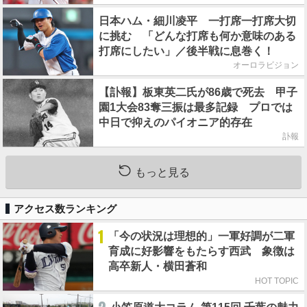
日本ハム・細川凌平 一打席一打席大切
に挑む 「どんな打席も何か意味のある
打席にしたい」／後半戦に息巻く！
オーロラビジョン
【訃報】板東英二氏が86歳で死去 甲子
園1大会83奪三振は最多記録 プロでは
中日で抑えのパイオニア的存在
訃報
もっと見る
アクセス数ランキング
1
「今の状況は理想的」一軍好調が二軍
育成に好影響をもたらす西武 象徴は
高卒新人・横田蒼和
HOT TOPIC