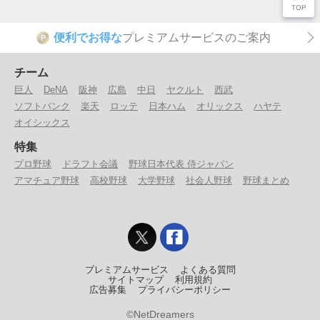
便利でお得な
プレミアムサービスのご案内
P
チーム
巨人
DeNA
阪神
広島
中日
ヤクルト
西武
ソフトバンク
楽天
ロッテ
日本ハム
オリックス
ハヤテ
オイシックス
特集
プロ野球
ドラフト会議
野球日本代表 侍ジャパン
アマチュア野球
高校野球
大学野球
社会人野球
野球まとめ
プレミアムサービス
よくある質問
サイトマップ
利用規約
広告募集
プライバシーポリシー
©NetDreamers