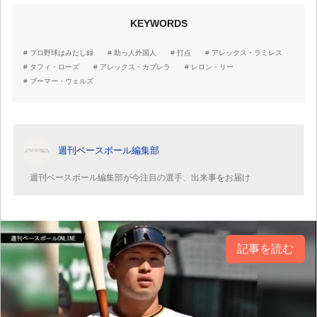
KEYWORDS
プロ野球はみだし録
助っ人外国人
打点
アレックス・ラミレス
タフィ・ローズ
アレックス・カブレラ
レロン・リー
ブーマー・ウェルズ
週刊ベースボール編集部
週刊ベースボール編集部が今注目の選手、出来事をお届け
記事を読む