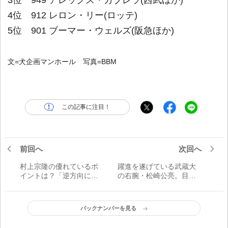
3位 949 アレックス・カブレラ(西武ほか)
4位 912 レロン・リー(ロッテ)
5位 901 ブーマー・ウェルズ(阪急ほか)
文=犬企画マンホール 写真=BBM
この記事に注目！
前回へ
次回へ
村上宗隆の優れているポ
躍進を遂げている武蔵大
イントは？「逆方向に飛
の右腕・松崎公亮。目標
ばせることが最大の魅
の「春秋連覇」へ今季2度
力」／元ソフトバンク・
目の完封勝利／首都大学
柴原洋に聞く
リポート
バックナンバーを見る