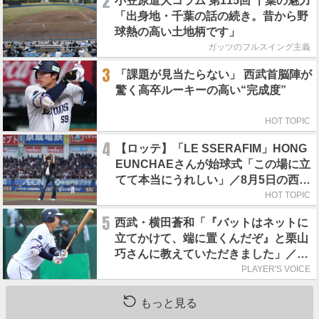
2
小笠原道大コラム 第115回 千葉の魅力
「出身地・千葉の話の続き。昔から野
球熱の高い土地柄です」
ガッツのフルスイング主義
3
「課題が見当たらない」 西武首脳陣が
驚く高卒ルーキーの高い“完成度”
HOT TOPIC
4
【ロッテ】「LE SSERAFIM」HONG
EUNCHAEさんが始球式「この場に立
てて本当にうれしい」／8月5日の西武
戦（ZOZOマリン）
HOT TOPIC
5
西武・横田蒼和「『バットはネットに
立てかけて、端に置くんだぞ』と栗山
巧さんに教えていただきました」／憧
れの人からの金言
PLAYER'S VOICE
もっと見る