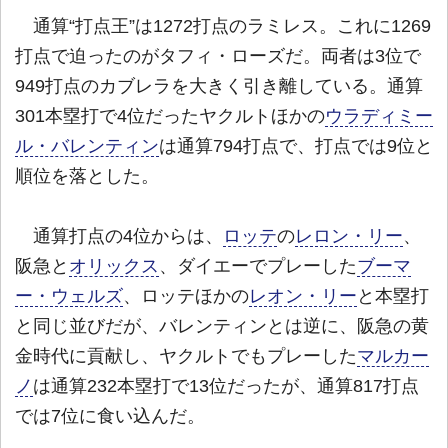
通算“打点王”は1272打点のラミレス。これに1269
打点で迫ったのがタフィ・ローズだ。両者は3位で
949打点のカブレラを大きく引き離している。通算
301本塁打で4位だったヤクルトほかの
ウラディミー
ル・バレンティン
は通算794打点で、打点では9位と
順位を落とした。
通算打点の4位からは、
ロッテ
の
レロン・リー
、
阪急と
オリックス
、ダイエーでプレーした
ブーマ
ー・ウェルズ
、ロッテほかの
レオン・リー
と本塁打
と同じ並びだが、バレンティンとは逆に、阪急の黄
金時代に貢献し、ヤクルトでもプレーした
マルカー
ノ
は通算232本塁打で13位だったが、通算817打点
では7位に食い込んだ。