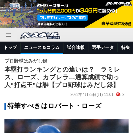
トップ
ニュース＆コラム
試合速報
選手データ
特集
プロ野球はみだし録
本塁打ランキングとの違いは？ ラミレ
ス、ローズ、カブレラ…通算成績で助っ
人“打点王”は誰【プロ野球はみだし録】
2022年4月25日(月) 11:01
2
特筆すべきはロバート・ローズ