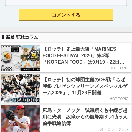
新着 野球コラム
【ロッテ】史上最大級「MARINES
FOOD FESTIVAL 2026」第4弾
「KOREAN FOOD」は9月19～22日／
初日はビール半額デー
HOT TOPIC
【ロッテ】初の球団主催のOB戦「ちば
興銀プレゼンツマリーンズスペシャルゲ
ーム2026」、11月23日開催
HOT TOPIC
広島・ターノック 試練続くも中継ぎ起
用に光明 故障からの復帰期す／助っ人
前半戦通信簿
オーロラビジョン