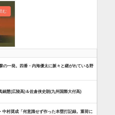
読む
で衝撃の一発。四番・内海優太に脈々と継がれている野
鍋慧(広陵高)＆佐倉侠史朗(九州国際大付高)
・中村奨成「何意識せず作った本塁打記録。重荷に