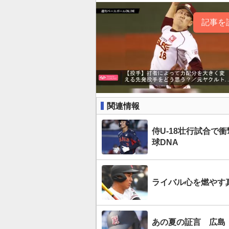
記事を
関連情報
侍U-18壮行試合
球DNA
ライバル心を燃やす真
あの夏の証言 広島