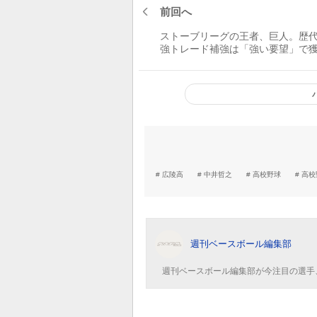
前回へ
ストーブリーグの王者、巨人。歴
強トレード補強は「強い要望」で
た江川？【プロ野球はみだし録】
広陵高
中井哲之
高校野球
高校
週刊ベースボール編集部
週刊ベースボール編集部が今注目の選手