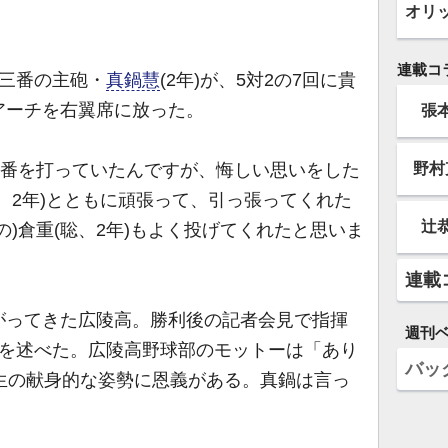
オリ
連載コ
三番の主砲・
真鍋慧
(2年)が、5対2の7回に貴
アーチを右翼席に放った。
張
野村
四番を打っていたんですが、悔しい思いをした
、2年)とともに頑張って、引っ張ってくれた
辻
の)倉重(聡、2年)もよく投げてくれたと思いま
連載
ってきた広陵高。勝利後の記者会見で指揮
週刊
」を述べた。広陵高野球部のモットーは「あり
バッ
生の献身的な姿勢に恩義がある。真鍋は言っ