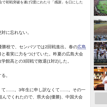
会で初戦突破を遂げ2度にわたり「感謝」を口にした
対に忘れない。
優勝校で、センバツでは2回戦進出。春の
広島
勝と着実に力をつけていた。昨夏の広島大会
学館高との3回戦で敗退(1対2)した。
する。
くて……。3年生に申し訳なくて……。その一
り組んでくれたので、県大会(優勝)、中国大会