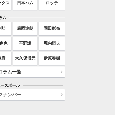
ックス
日本ハム
ロッテ
ラム
本勲
廣岡達朗
岡田彰布
克也
平野謙
堀内恒夫
恭彦
大久保博元
伊原春樹
コラム一覧
ベースボール
クナンバー