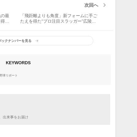
次回へ
代の最
「飛距離よりも角度」新フォームに手ご
獲得し
たえを得た“プロ注目スラッガー”広陵・
真鍋慧
バックナンバーを見る
KEYWORDS
野球リポート
、出来事をお届け