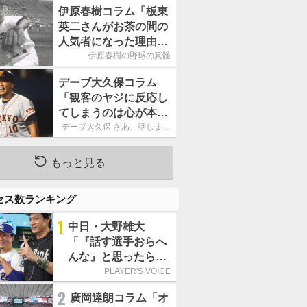
もうという全体的な方
伊原春樹コラム「板東
針」
英二さんがお茶の間の
人気者になった理由
甲子園の伝説、中日の
伊原春樹の野球の真髄
名投手も大学ノートを
デーブ大久保コラム
手放さなかった」
「観客のヤジに反応し
てしまうのは心が本当
に純粋だからなので
デーブ大久保 さあ、話しまし
ょう！
す」
もっと見る
セス数ランキング
1
中日・大野雄大
「『話す選手おらへ
んな』と思ったら坂
本勇人が来た！」／
PLAYER'S VOICE
オールスター
2
廣岡達朗コラム「オ