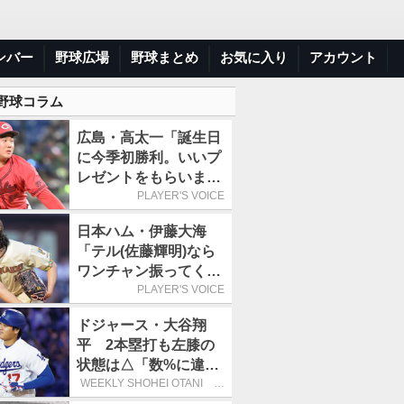
ンバー
野球広場
野球まとめ
お気に入り
アカウント
 野球コラム
広島・高太一「誕生日
に今季初勝利。いいプ
レゼントをもらいまし
た」／バースデー星
PLAYER'S VOICE
日本ハム・伊藤大海
「テル(佐藤輝明)なら
ワンチャン振ってくれ
るかなと思って超スロ
PLAYER'S VOICE
ーカーブを投げまし
ドジャース・大谷翔
た」／魔球
平 2本塁打も左膝の
状態は△「数%に違和
感があるなら、まだ休
WEEKLY SHOHEI OTANI 二
刀流で呼び込む3連覇