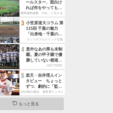
ールスター、面白け
れば何をやってもい
いという発想は大間
廣岡達朗連載「やれ」と言える信念
違い」
3
小笠原道大コラム 第
115回 千葉の魅力
「出身地・千葉の話
の続き。昔から野球
ガッツのフルスイング主義
熱の高い土地柄で
4
意外なあの県も未制
す」
覇。夏の甲子園で優
勝していない都道府
県はどこ？
HOT TOPIC
5
楽天・吉井理人イン
タビュー ちょっと
ずつ、劇的に「監督
が代わると何もかも
2026戦力確定 新監督インタビュー
が変わるというの
は、チームにとって
もっと見る
良くないことなんで