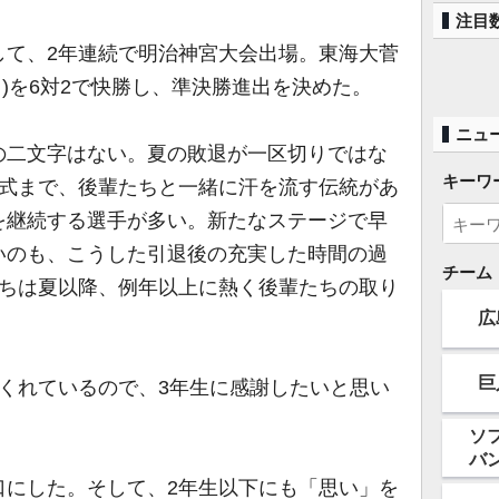
注目
て、2年連続で明治神宮大会出場。東海大菅
9日)を6対2で快勝し、準決勝進出を決めた。
ニュ
二文字はない。夏の敗退が一区切りではな
キーワ
業式まで、後輩たちと一緒に汗を流す伝統があ
を継続する選手が多い。新たなステージで早
いのも、こうした引退後の充実した時間の過
チーム
たちは夏以降、例年以上に熱く後輩たちの取り
広
巨
くれているので、3年生に感謝したいと思い
ソ
バ
にした。そして、2年生以下にも「思い」を