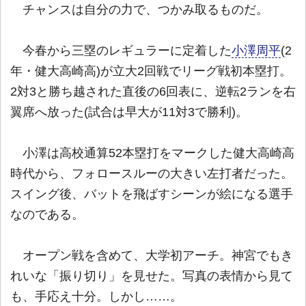
チャンスは自分の力で、つかみ取るものだ。
今春から三塁のレギュラーに定着した
小澤周平
(2
年・健大高崎高)が立大2回戦でリーグ戦初本塁打。
2対3と勝ち越された直後の6回表に、逆転2ランを右
翼席へ放った(試合は早大が11対3で勝利)。
小澤は高校通算52本塁打をマークした健大高崎高
時代から、フォロースルーの大きい左打者だった。
スイング後、バットを飛ばすシーンが絵になる選手
なのである。
オープン戦を含めて、大学初アーチ。神宮でもき
れいな「振り切り」を見せた。写真の表情から見て
も、手応え十分。しかし……。