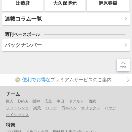
辻恭彦
大久保博元
伊原春樹
連載コラム一覧
週刊ベースボール
バックナンバー
便利でお得な
プレミアムサービスのご案内
P
チーム
巨人
DeNA
阪神
広島
中日
ヤクルト
西武
ソフトバンク
楽天
ロッテ
日本ハム
オリックス
ハヤテ
オイシックス
特集
プロ野球
ドラフト会議
野球日本代表 侍ジャパン