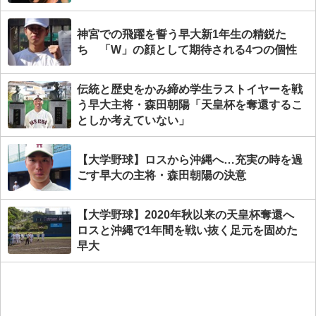
神宮での飛躍を誓う早大新1年生の精鋭た
ち 「W」の顔として期待される4つの個性
伝統と歴史をかみ締め学生ラストイヤーを戦
う早大主将・森田朝陽「天皇杯を奪還するこ
としか考えていない」
【大学野球】ロスから沖縄へ…充実の時を過
ごす早大の主将・森田朝陽の決意
【大学野球】2020年秋以来の天皇杯奪還へ
ロスと沖縄で1年間を戦い抜く足元を固めた
早大