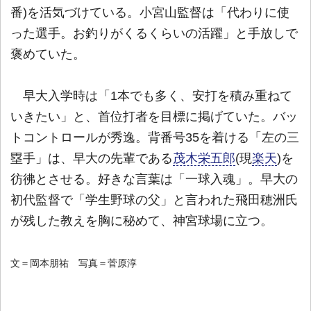
番)を活気づけている。小宮山監督は「代わりに使
った選手。お釣りがくるくらいの活躍」と手放しで
褒めていた。
早大入学時は「1本でも多く、安打を積み重ねて
いきたい」と、首位打者を目標に掲げていた。バッ
トコントロールが秀逸。背番号35を着ける「左の三
塁手」は、早大の先輩である
茂木栄五郎
(現
楽天
)を
彷彿とさせる。好きな言葉は「一球入魂」。早大の
初代監督で「学生野球の父」と言われた飛田穂洲氏
が残した教えを胸に秘めて、神宮球場に立つ。
文＝岡本朋祐 写真＝菅原淳