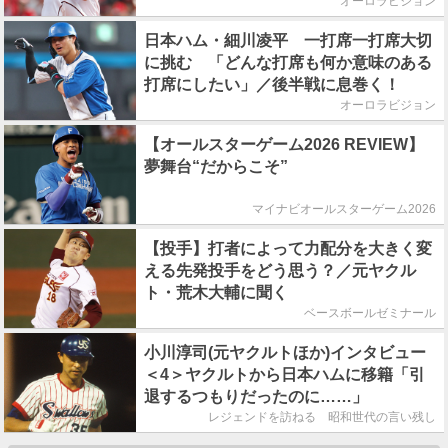
オーロラビジョン
日本ハム・細川凌平 一打席一打席大切
に挑む 「どんな打席も何か意味のある
打席にしたい」／後半戦に息巻く！
オーロラビジョン
【オールスターゲーム2026 REVIEW】
夢舞台“だからこそ”
マイナビオールスターゲーム2026
【投手】打者によって力配分を大きく変
える先発投手をどう思う？／元ヤクル
ト・荒木大輔に聞く
ベースボールゼミナール
小川淳司(元ヤクルトほか)インタビュー
＜4＞ヤクルトから日本ハムに移籍「引
退するつもりだったのに……」
レジェンドを訪ねる 昭和世代の言い残し