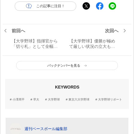
この記事に注目！
前回へ
次回へ
【大学野球】指揮官から
【大学野球】優勝が極め
「切り札」として全幅の
て厳しい状況の立大も…
信頼感 「スーパー1年
目の輝きは失わないキャ
生」明大・内海優太にあ
プテン
るスター性&存在感
バックナンバーを見る
KEYWORDS
小澤周平
早大
大学野球
東京六大学野球
大学野球リポート
週刊ベースボール編集部