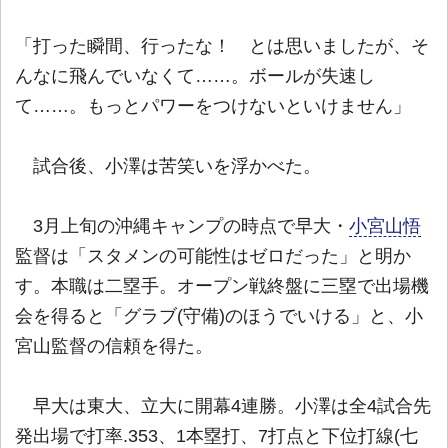
「打った瞬間、行ったな！ とは思いましたが、そ
んなに飛んでいなくて……。ボールが失速し
て……。もっとパワーをつけないといけません」
試合後、小澤は苦笑いを浮かべた。
3月上旬の沖縄キャンプの時点で早大・
小宮山悟
監督は「スタメンの可能性はゼロだった」と明か
す。本職は二塁手。オープン戦終盤に三塁で出場機
会を得ると「グラブ(守備)のほうでいける」と、小
宮山監督の信頼を得た。
早大は東大、立大に開幕4連勝。小澤は全4試合先
発出場で打率.353、1本塁打、7打点と下位打線(七