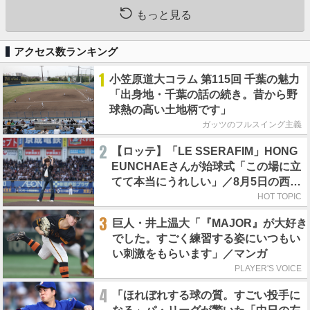
もっと見る
アクセス数ランキング
1
小笠原道大コラム 第115回 千葉の魅力
「出身地・千葉の話の続き。昔から野
球熱の高い土地柄です」
ガッツのフルスイング主義
2
【ロッテ】「LE SSERAFIM」HONG
EUNCHAEさんが始球式「この場に立
てて本当にうれしい」／8月5日の西武
戦（ZOZOマリン）
HOT TOPIC
3
巨人・井上温大「『MAJOR』が大好き
でした。すごく練習する姿にいつもい
い刺激をもらいます」／マンガ
PLAYER'S VOICE
4
「ほれぼれする球の質。すごい投手に