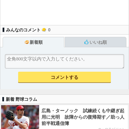
みんなのコメント
0
新着順
いいね順
新着 野球コラム
広島・ターノック 試練続くも中継ぎ起
用に光明 故障からの復帰期す／助っ人
前半戦通信簿