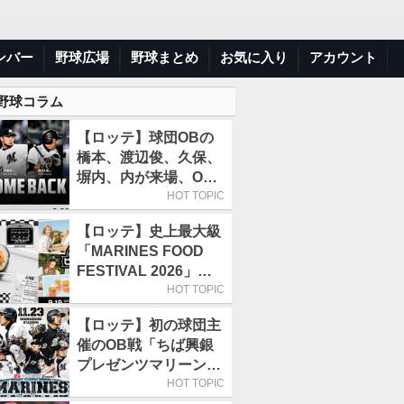
ンバー
野球広場
野球まとめ
お気に入り
アカウント
 野球コラム
【ロッテ】球団OBの
橋本、渡辺俊、久保、
塀内、内が来場、OB
解説も／9月22日開催
HOT TOPIC
の「TEAM26デー」
【ロッテ】史上最大級
「MARINES FOOD
FESTIVAL 2026」第4
弾「KOREAN
HOT TOPIC
FOOD」は9月19～22
【ロッテ】初の球団主
日／初日はビール半額
催のOB戦「ちば興銀
デー
プレゼンツマリーンズ
スペシャルゲーム
HOT TOPIC