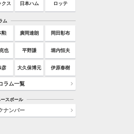
ックス
日本ハム
ロッテ
ラム
本勲
廣岡達朗
岡田彰布
克也
平野謙
堀内恒夫
恭彦
大久保博元
伊原春樹
コラム一覧
ベースボール
クナンバー