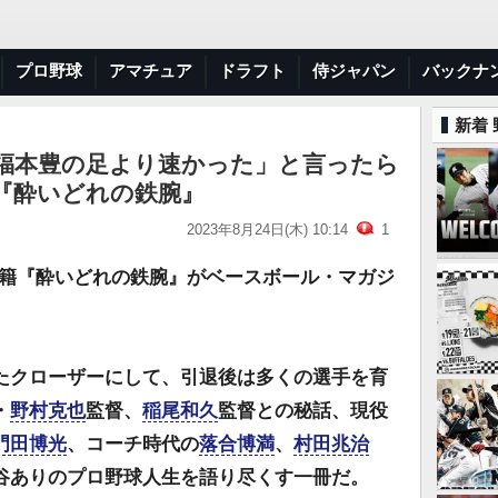
プロ野球
アマチュア
ドラフト
侍ジャパン
バックナ
新着
福本豊の足より速かった」と言ったら
『酔いどれの鉄腕』
2023年8月24日(木) 10:14
1
籍『酔いどれの鉄腕』がベースボール・マガジ
クローザーにして、引退後は多くの選手を育
・
野村克也
監督、
稲尾和久
監督との秘話、現役
門田博光
、コーチ時代の
落合博満
、
村田兆治
谷ありのプロ野球人生を語り尽くす一冊だ。