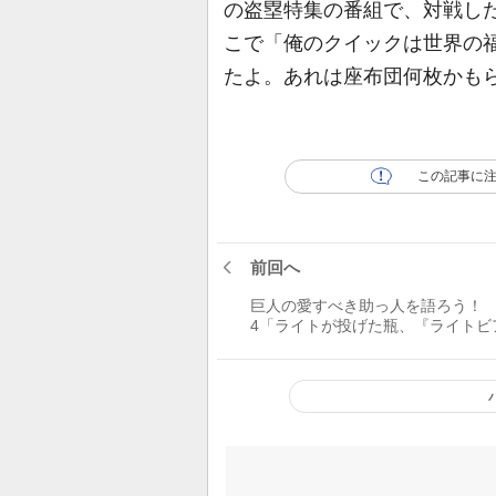
の盗塁特集の番組で、対戦し
こで「俺のクイックは世界の
たよ。あれは座布団何枚かも
この記事に
前回へ
巨人の愛すべき助っ人を語ろう！
4「ライトが投げた瓶、『ライトビ
ー』だったりして(笑)」(槙原)／『
ドロップ！』