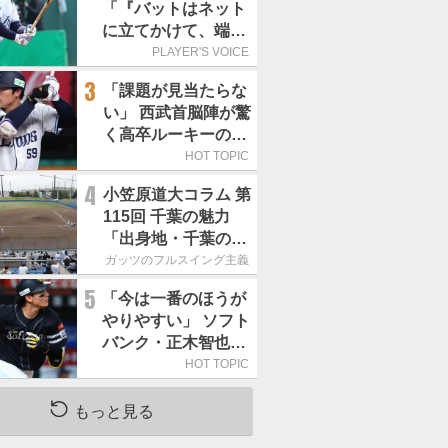
「『バットはネット
に立てかけて、端に
置くんだぞ』と栗山
PLAYER'S VOICE
巧さんに教えていた
3
「課題が見当たらな
だきました」／憧れ
い」 西武首脳陣が驚
の人からの金言
く高卒ルーキーの高
い“完成度”
HOT TOPIC
4
小笠原道大コラム 第
115回 千葉の魅力
「出身地・千葉の話
の続き。昔から野球
ガッツのフルスイング主義
熱の高い土地柄で
5
「今は一番のほうが
す」
やりやすい」 ソフト
バンク・正木智也が
覚醒した理由
HOT TOPIC
もっと見る