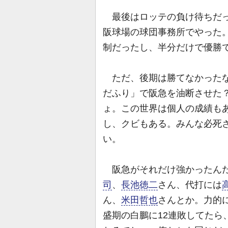
最後はロッテの負け待ちだっ
阪球場の球団事務所でやった
制だったし、半分だけで優勝
ただ、後期は勝てなかったな
だふり」で阪急を油断させた
ょ。この世界は個人の成績もあ
し、クビもある。みんな必死
い。
阪急がそれだけ強かったんだ
司
、
長池徳二
さん、代打には
ん、
米田哲也
さんとか。力的
盛期の白鵬に12連敗してたら