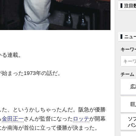
注目
ニュ
キーワ
いる連載。
まった1973年の話だ。
チーム
広
巨
た、というかしちゃったんだ。阪急が優勝
ら
金田正一
さんが監督になった
ロッテ
が開幕
ソ
バ
にか南海が首位に立って優勝が決まった。