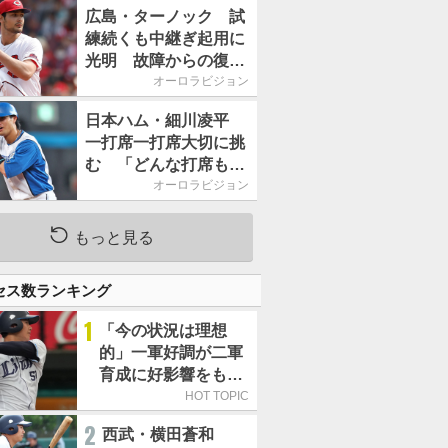
2026」、11月23日開
広島・ターノック 試
催
練続くも中継ぎ起用に
光明 故障からの復帰
期す／助っ人前半戦通
オーロラビジョン
信簿
日本ハム・細川凌平
一打席一打席大切に挑
む 「どんな打席も何
か意味のある打席にし
オーロラビジョン
たい」／後半戦に息巻
く！
もっと見る
セス数ランキング
1
「今の状況は理想
的」一軍好調が二軍
育成に好影響をもた
らす西武 象徴は高
HOT TOPIC
卒新人・横田蒼和
2
西武・横田蒼和