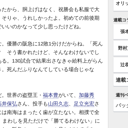
オリ
たから、胴上げはなく、祝勝会も私服で大
。そりゃ、うれしかったよ。初めての前後期
連載コ
でいいのかなって少し思ったけどね。
張
。優勝の阪急に12敗1分けだからね。「死ん
野村
？ そう書かれたけど、そんなわけないでし
る。130試合で結果出さなきゃ給料上がらん
辻
さ。死んだふりなんてしている場合じゃな
連載
。世界の盗塁王・
福本豊
がいて、
加藤秀
週刊
高井保弘
さん、投手も
山田久志
、
足立光宏
さ
バッ
には南海はまったく歯が立たない。相撲で全
、まわしを見ただけで「勝てるわけない」に