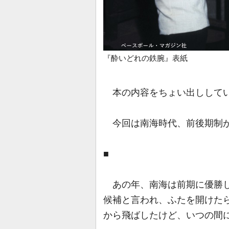
『酔いどれの鉄腕』表紙
本の内容をちょい出しして
今回は南海時代、前後期制が始
■
あの年、南海は前期に優勝し
候補と言われ、ふたを開けた
から飛ばしたけど、いつの間