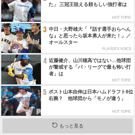
た」 三冠王狙える頼もしい強打者は
HOT TOPIC
3
中日・大野雄大「『話す選手おらへん
な』と思ったら坂本勇人が来た！」／
オールスター
PLAYER'S VOICE
4
近藤健介、山川穂高ではない…他球団
が警戒する「パ・リーグで最も怖い打
者」は
HOT TOPIC
5
ポスト山本由伸は日本ハムドラフト8位
右腕？ 他球団から「モノが違う」
HOT TOPIC
もっと見る