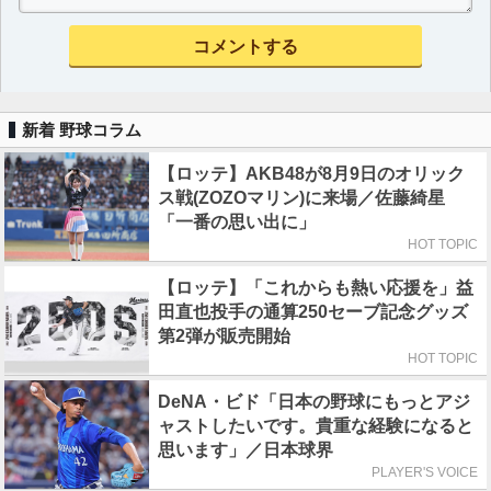
新着 野球コラム
【ロッテ】AKB48が8月9日のオリック
ス戦(ZOZOマリン)に来場／佐藤綺星
「一番の思い出に」
HOT TOPIC
【ロッテ】「これからも熱い応援を」益
田直也投手の通算250セーブ記念グッズ
第2弾が販売開始
HOT TOPIC
DeNA・ビド「日本の野球にもっとアジ
ャストしたいです。貴重な経験になると
思います」／日本球界
PLAYER'S VOICE