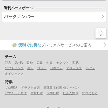
週刊ベースボール
バックナンバー
便利でお得な
プレミアムサービスのご案内
P
チーム
巨人
DeNA
阪神
広島
中日
ヤクルト
西武
ソフトバンク
楽天
ロッテ
日本ハム
オリックス
ハヤテ
オイシックス
特集
プロ野球
ドラフト会議
野球日本代表 侍ジャパン
アマチュア野球
高校野球
大学野球
社会人野球
野球まとめ