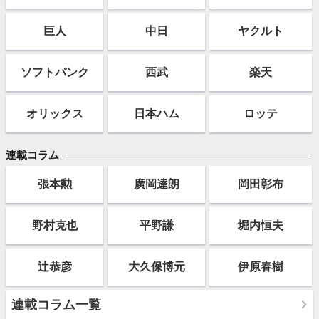
巨人
中日
ヤクルト
ソフト
バンク
西武
楽天
オリックス
日本ハム
ロッテ
連載コラム
張本勲
廣岡達朗
岡田彰布
野村克也
平野謙
堀内恒夫
辻恭彦
大久保博元
伊原春樹
連載コラム一覧