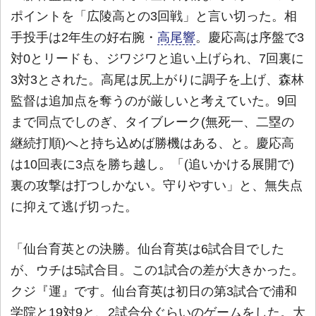
ポイントを「広陵高との3回戦」と言い切った。相
手投手は2年生の好右腕・
高尾響
。慶応高は序盤で3
対0とリードも、ジワジワと追い上げられ、7回裏に
3対3とされた。高尾は尻上がりに調子を上げ、森林
監督は追加点を奪うのが厳しいと考えていた。9回
まで同点でしのぎ、タイブレーク(無死一、二塁の
継続打順)へと持ち込めば勝機はある、と。慶応高
は10回表に3点を勝ち越し。「(追いかける展開で)
裏の攻撃は打つしかない。守りやすい」と、無失点
に抑えて逃げ切った。
「仙台育英との決勝。仙台育英は6試合目でした
が、ウチは5試合目。この1試合の差が大きかった。
クジ『運』です。仙台育英は初日の第3試合で浦和
学院と19対9と、2試合分ぐらいのゲームをした。大