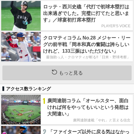
ロッテ・西川史礁「代打で初球本塁打は
出来過ぎでした。完璧に打てたと思いま
す」／球宴初打席本塁打
PLAYER'S VOICE
クロマティコラム No.28 メジャー・リー
グの前半戦「岡本和真の奮闘は誇らしい
けれど、133三振はいただけない」
最強助っ人・クロマティが斬る!!「日米・野球考察」
もっと見る
アクセス数ランキング
1
廣岡達朗コラム「オールスター、面白
ければ何をやってもいいという発想は
大間違い」
廣岡達朗連載「やれ」と言える信念
2
「ファイターズ以外に戻る気はなかっ