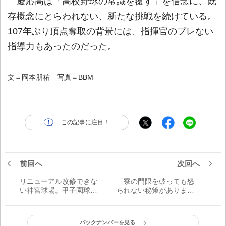
慶応高は「高校野球の常識を覆す」を信念に、既
存概念にとらわれない、新たな挑戦を続けている。
107年ぶり頂点奪取の背景には、指揮官のブレない
指導力もあったのだった。
文＝岡本朋祐 写真＝BBM
この記事に注目！
前回へ
次回へ
リニューアル改修できな
「寮の門限を破っても怒
い神宮球場。甲子園球場
られない秘策がありまし
との3つの違い
た」元中日-西武-千葉ロッ
テの名外野手・平野謙さ
ん／著書『雨のち晴れが
バックナンバーを見る