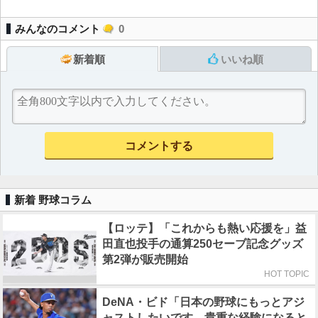
みんなのコメント
0
新着順
いいね順
新着 野球コラム
【ロッテ】「これからも熱い応援を」益
田直也投手の通算250セーブ記念グッズ
第2弾が販売開始
HOT TOPIC
DeNA・ビド「日本の野球にもっとアジ
ャストしたいです。貴重な経験になると