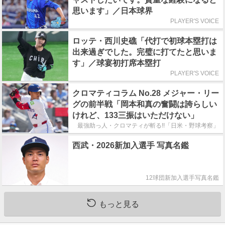
思います」／日本球界
PLAYER'S VOICE
ロッテ・西川史礁「代打で初球本塁打は
出来過ぎでした。完璧に打てたと思いま
す」／球宴初打席本塁打
PLAYER'S VOICE
クロマティコラム No.28 メジャー・リー
グの前半戦「岡本和真の奮闘は誇らしい
けれど、133三振はいただけない」
最強助っ人・クロマティが斬る!!「日米・野球考察」
西武・2026新加入選手 写真名鑑
12球団新加入選手写真名鑑
もっと見る