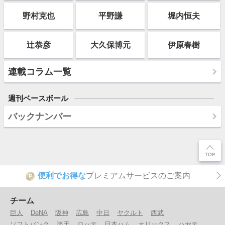
野村克也
平野謙
堀内恒夫
辻恭彦
大久保博元
伊原春樹
連載コラム一覧
週刊ベースボール
バックナンバー
便利でお得な
プレミアムサービスのご案内
P
チーム
巨人
DeNA
阪神
広島
中日
ヤクルト
西武
ソフトバンク
楽天
ロッテ
日本ハム
オリックス
ハヤテ