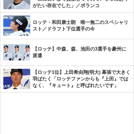
がたい存在でした」／ポランコ
ロッテ・和田康士朗 唯一無二のスペシャリ
スト／ドラフト下位選手の今
【ロッテ】中森、森、池田の3選手を豪州に
派遣
【ロッテ1位】上田希由翔(明大) 幕張で大きく
羽ばたく「ロッテファンからも『上田』では
なく、『キュート』と呼ばれたいです」