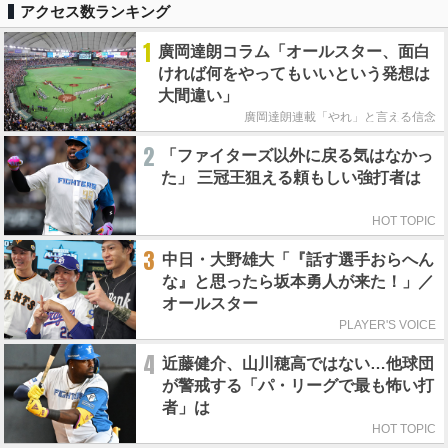
アクセス数ランキング
1
廣岡達朗コラム「オールスター、面白
ければ何をやってもいいという発想は
大間違い」
廣岡達朗連載「やれ」と言える信念
2
「ファイターズ以外に戻る気はなかっ
た」 三冠王狙える頼もしい強打者は
HOT TOPIC
3
中日・大野雄大「『話す選手おらへん
な』と思ったら坂本勇人が来た！」／
オールスター
PLAYER'S VOICE
4
近藤健介、山川穂高ではない…他球団
が警戒する「パ・リーグで最も怖い打
者」は
HOT TOPIC