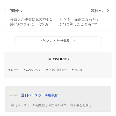
前回へ
次回へ
帝京大が終盤に猛攻見せ1
ヒゲを「面倒になった」
勝1敗のタイに 穴水芳喜
(？)と剃ったことも “マリ
が3打数1安打2打点と攻守
オ”に似た風貌で親しまれ
にわたり活躍【首都大学
た大洋のポンセ【愛すべ
リポート】
き助っ人たち】
バックナンバーを見る
KEYWORDS
ロッテ
ZOZOマリン
ファン感謝デー
ぺこぱ
週刊ベースボール編集部
週刊ベースボール編集部が今注目の選手、出来事をお届け