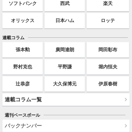
ソフト
バンク
西武
楽天
オリックス
日本ハム
ロッテ
連載コラム
張本勲
廣岡達朗
岡田彰布
野村克也
平野謙
堀内恒夫
辻恭彦
大久保博元
伊原春樹
連載コラム一覧
週刊ベースボール
バックナンバー