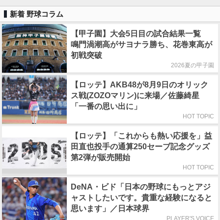
新着 野球コラム
【甲子園】大会5日目の試合結果一覧
鳴門渦潮高がサヨナラ勝ち、花巻東高が
初戦突破
2026夏の甲子園
【ロッテ】AKB48が8月9日のオリック
ス戦(ZOZOマリン)に来場／佐藤綺星
「一番の思い出に」
HOT TOPIC
【ロッテ】「これからも熱い応援を」益
田直也投手の通算250セーブ記念グッズ
第2弾が販売開始
HOT TOPIC
DeNA・ビド「日本の野球にもっとアジ
ャストしたいです。貴重な経験になると
思います」／日本球界
PLAYER'S VOICE