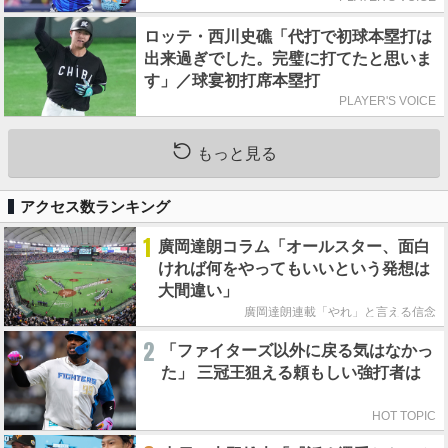
ロッテ・西川史礁「代打で初球本塁打は
出来過ぎでした。完璧に打てたと思いま
す」／球宴初打席本塁打
PLAYER'S VOICE
もっと見る
アクセス数ランキング
1
廣岡達朗コラム「オールスター、面白
ければ何をやってもいいという発想は
大間違い」
廣岡達朗連載「やれ」と言える信念
2
「ファイターズ以外に戻る気はなかっ
た」 三冠王狙える頼もしい強打者は
HOT TOPIC