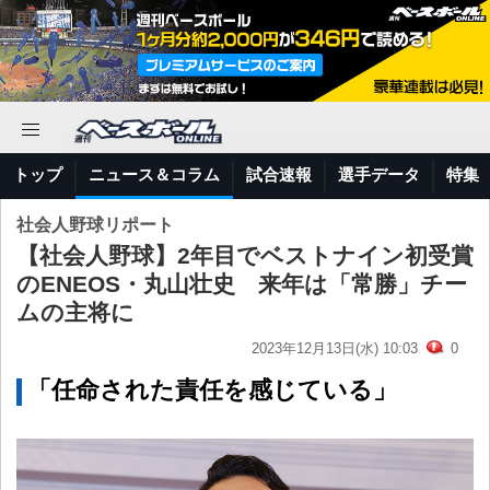
トップ
ニュース＆コラム
試合速報
選手データ
特集
社会人野球リポート
【社会人野球】2年目でベストナイン初受賞
のENEOS・丸山壮史 来年は「常勝」チー
ムの主将に
2023年12月13日(水) 10:03
0
「任命された責任を感じている」