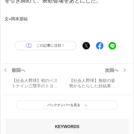
を引き締めて、表彰会場をあとにした。
文=岡本朋祐
この記事に注目！
前回へ
次回へ
【社会人野球】初のベス
【社会人野球】無欲の姿
トナイン三塁手のトヨタ
勢がもたらした好結果
自動車・北村祥治 着々
ベストナイン&最多本塁打
と進む「ミスター社会
の西濃運輸・城野達哉
人」の道
バックナンバーを見る
KEYWORDS