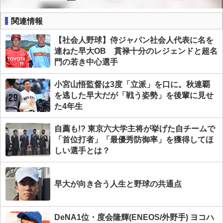
関連情報
【社会人野球】侍ジャパン社会人代表に名を
連ねた早大OB 貫禄十分のレジェンドと超名
門の若き中心選手
小宮山悟監督は3度「立派」を口に。秋連覇
を逃した早大だが「戦う姿勢」を後輩に見せ
た4年生
自薦も!? 東京六大学主将が挙げた自チームで
「首位打者」「最優秀防御率」を獲得してほ
しい選手とは？
早大が向き合う人生と野球の共通点
DeNA1位・度会隆輝(ENEOS/外野手) ヨコハ