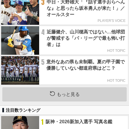
3
中日・大野雄大「『話す選手おらへん
な』と思ったら坂本勇人が来た！」／
オールスター
PLAYER'S VOICE
4
近藤健介、山川穂高ではない…他球団
が警戒する「パ・リーグで最も怖い打
者」は
HOT TOPIC
5
意外なあの県も未制覇。夏の甲子園で
優勝していない都道府県はどこ？
HOT TOPIC
もっと見る
注目数ランキング
1
阪神・2026新加入選手 写真名鑑