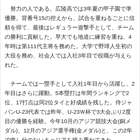
努力の人である。広陵高では3年夏の甲子園で準
優勝。背番号15の控えから、試合を重ねるごとに信
頼を得て、最後はレギュラー遊撃手として、チーム
の勝利に貢献した。早大でも地道に練習を重ね、4
年時は第111代主将を務めた。大学で野球人生初の
大役を務め、社会人では入社3年目で役職が与えら
れた。
チームでは一塁手として入社1年目から活躍し、2
年目はさらに躍動。5本塁打は年間ランキングで2
位、17打点は同2位タイと好成績を残した。侍ジャ
パンU-23代表では昨年、U-23Ｗ杯で3大会ぶり2度
目の優勝を経験。今年10月のアジア競技大会(銅メ
ダル)、12月のアジア選手権(金メダル)と、この2年