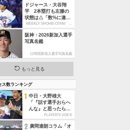
す」
ドジャース・大谷翔
平 2本塁打も左膝の
状態は△「数%に違和
感があるなら、まだ休
WEEKLY SHOHEI OTANI 二
刀流で呼び込む3連覇
もうという全体的な方
阪神・2026新加入選手
針」
写真名鑑
12球団新加入選手写真名鑑
もっと見る
セス数ランキング
1
中日・大野雄大
「『話す選手おらへ
んな』と思ったら坂
本勇人が来た！」／
PLAYER'S VOICE
オールスター
2
廣岡達朗コラム「オ