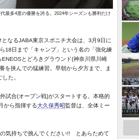
歴代最多4度の優勝を誇る。2024年シーズンも勝利だけ
なるJABA東京スポニチ大会は、3月9日に
日から18日まで「キャンプ」という名の「強化練
ENEOSとどろきグラウンド(神奈川県川崎
の休養を挟んでの猛練習。早朝から夕方まで、ま
ごした。
外試合(オープン戦)がスタートする。本格的
2月から指揮する
大久保秀昭
監督は、全体ミー
いの気持ちで挑んでください!! とあらためて