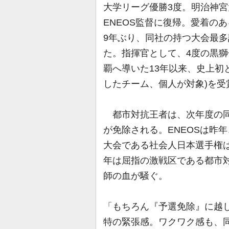
大学リーグ優勝3度。明治神宮
ENEOS監督に復帰。愛着の
9年ぶり、同社の持つ大会最多
た。指揮官として、4度の黒
覇へ導いた13年以来、史上初
したチーム、個人が対象)を受
都市対抗王者は、次年度の同
が免除される。ENEOSは昨
大会である社会人日本選手権
年は屈指の激戦区である都市
師の血が騒ぐ。
「もちろん『予選免除』に越
特の緊張感。ワクワク感も、同