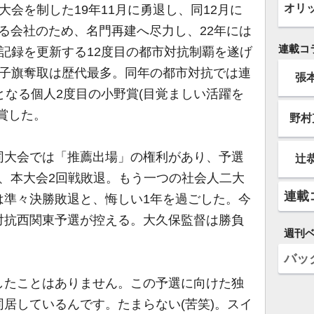
オリ
大会を制した19年11月に勇退し、同12月に
ある会社のため、名門再建へ尽力し、22年には
連載コ
記録を更新する12度目の都市対抗制覇を遂げ
獅子旗奪取は歴代最多。同年の都市対抗では連
張
となる個人2度目の小野賞(目覚ましい活躍を
賞した。
野村
大会では「推薦出場」の権利があり、予選
辻
年、本大会2回戦敗退。もう一つの社会人二大
連載
は準々決勝敗退と、悔しい1年を過ごした。今
対抗西関東予選が控える。大久保監督は勝負
週刊
バッ
したことはありません。この予選に向けた独
居しているんです。たまらない(苦笑)。スイ