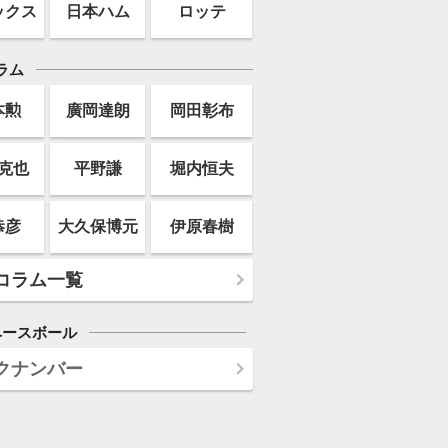
ックス
日本ハム
ロッテ
ラム
本勲
廣岡達朗
岡田彰布
克也
平野謙
堀内恒夫
恭彦
大久保博元
伊原春樹
コラム一覧
ベースボール
クナンバー