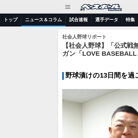
トップ
ニュース＆コラム
試合速報
選手データ
特集
社会人野球リポート
【社会人野球】「公式戦無
ガン「LOVE BASEB
野球漬けの13日間を過