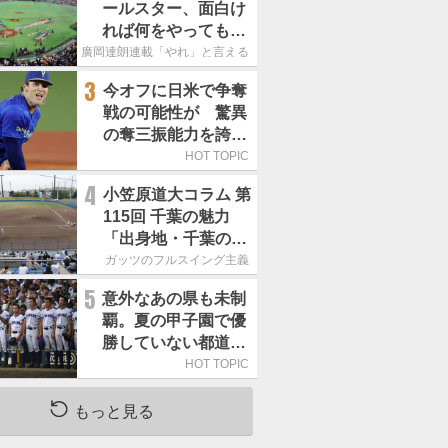
ールスター、面白け
れば何をやってもい
いという発想は大間
廣岡達朗連載「やれ」と言える信念
違い」
3
今オフに日米で争奪
戦の可能性が 驚異
の奪三振能力を誇る
「最速160キロ右
HOT TOPIC
腕」は
4
小笠原道大コラム 第
115回 千葉の魅力
「出身地・千葉の話
の続き。昔から野球
ガッツのフルスイング主義
熱の高い土地柄で
5
意外なあの県も未制
す」
覇。夏の甲子園で優
勝していない都道府
県はどこ？
HOT TOPIC
もっと見る