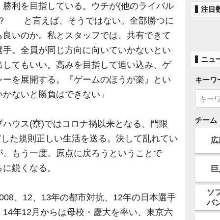
、勝利を目指している。ウチが(他のライバル
注目
か？ と言えば、そうではない。全部勝つに
ら良いのか。私とスタッフでは、共有できて
選手。全員が同じ方向に向いていかないとい
ニュ
出してもいい。高みを目指して追い込み、ゲ
レーを展開する。『ゲームのほうが楽』とい
キーワ
いかないと勝負はできない」
チーム
ハウス(寮)ではコロナ禍以来となる、門限
充実した規則正しい生活を送る。決して乱れてい
広
が、もう一度、原点に戻ろうということで
らに鋭くなる。
巨
ソ
8、12、13年の都市対抗、12年の日本選手
バ
14年12月からは母校・慶大を率い、東京六