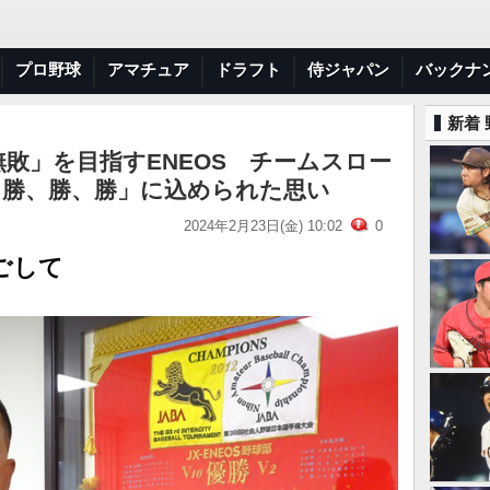
プロ野球
アマチュア
ドラフト
侍ジャパン
バックナ
新着
敗」を目指すENEOS チームスロー
ALL 勝、勝、勝」に込められた思い
2024年2月23日(金) 10:02
0
ごして