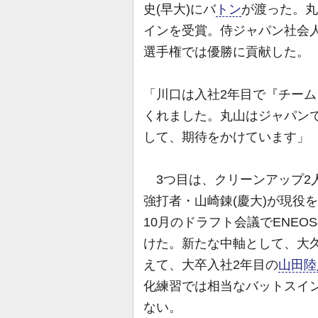
史(早大)にバ
トン
が渡った。丸
インを受賞。侍ジャパン社会
選手権では優勝に貢献した。
「川口は入社2年目で『チー
くれました。丸山はジャパン
して、期待をかけています」
3つ目は、クリーンアップ2
強打者・山崎錬(慶大)が現役
10月のドラフト会議でENEO
けた。新たな中軸として、大
えて、大卒入社2年目の
山田陸
化練習では相当なバットスイ
ない。