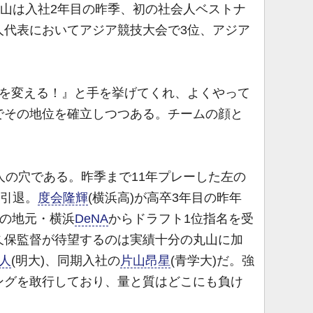
山は入社2年目の昨季、初の社会人ベストナ
人代表においてアジア競技大会で3位、アジア
ムを変える！』と手を挙げてくれ、よくやって
でその地位を確立しつつある。チームの顔と
人の穴である。昨季まで11年プレーした左の
を引退。
度会隆輝
(横浜高)が高卒3年目の昨年
Sの地元・横浜
DeNA
からドラフト1位指名を受
久保監督が待望するのは実績十分の丸山に加
人
(明大)、同期入社の
片山昂星
(青学大)だ。強
ングを敢行しており、量と質はどこにも負け