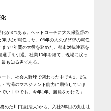
変化
化が3つある。ヘッドコーチに大久保監督の
(明大)が就任した。06年の大久保監督の就任
年まで7年間の大役を務めた。都市対抗連覇を
現役選手を引退。社業10年を経て、現場に戻っ
、最も知る男である。
ート、社会人野球で関わった中でも1、2位
人・宮澤のマネジメント能力に期待していま
いでいく中でも、今年1年、勝負をかける」
務めた川口凌(法大)から、入社3年目の丸山壮