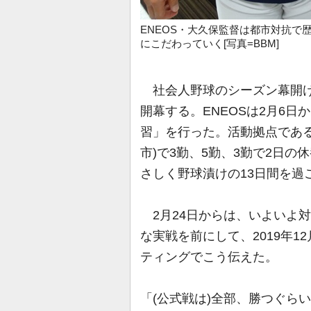
ENEOS・大久保監督は都市対抗で
にこだわっていく[写真=BBM]
社会人野球のシーズン幕開けと
開幕する。ENEOSは2月6
習」を行った。活動拠点である
市)で3勤、5勤、3勤で2日
さしく野球漬けの13日間を過
2月24日からは、いよいよ対
な実戦を前にして、2019年1
ティングでこう伝えた。
「(公式戦は)全部、勝つぐら