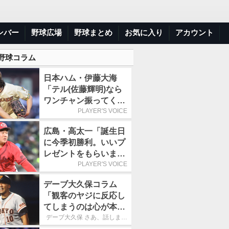
ンバー
野球広場
野球まとめ
お気に入り
アカウント
 野球コラム
日本ハム・伊藤大海
「テル(佐藤輝明)なら
ワンチャン振ってくれ
るかなと思って超スロ
PLAYER'S VOICE
ーカーブを投げまし
広島・高太一「誕生日
た」／魔球
に今季初勝利。いいプ
レゼントをもらいまし
た」／バースデー星
PLAYER'S VOICE
デーブ大久保コラム
「観客のヤジに反応し
てしまうのは心が本当
に純粋だからなので
デーブ大久保 さあ、話しまし
ょう！