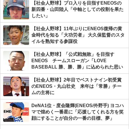
【社会人野球】プロ入りを目指すENEOSの
新四番・山田陸人「中軸としての役割を果た
したい」
【社会人野球】11年ぶりにENEOS復帰の黄
金時代を知る「大功労者」 大久保監督のスタ
イルを熟知する参謀役
【社会人野球】「公式戦無敗」を目指す
ENEOS チームスローガン「LOVE
BASEBALL 勝、勝、勝」に込められた思い
【社会人野球】2年目でベストナイン初受賞
のENEOS・丸山壮史 来年は「常勝」チー
ムの主将に
DeNA1位・度会隆輝(ENEOS/外野手) ヨコハ
マで煌めく一番星に「応援してくれる方を笑
顔にすることが自分の一番の目標、夢」