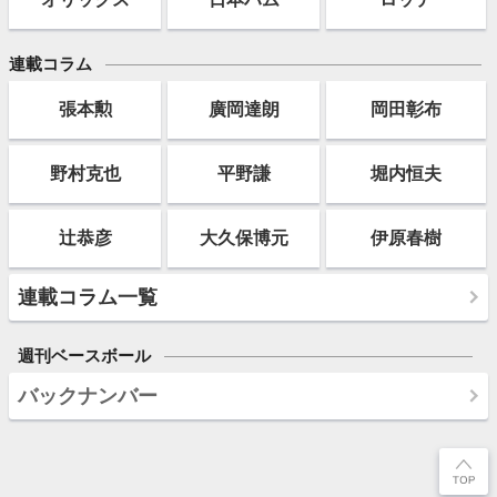
連載コラム
張本勲
廣岡達朗
岡田彰布
野村克也
平野謙
堀内恒夫
辻恭彦
大久保博元
伊原春樹
連載コラム一覧
週刊ベースボール
バックナンバー