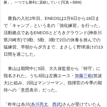
勝」。一つでも勝利に貢献していく[写真＝BBM]
勝負の入社2年目。ENEOSは2月6日から18日ま
で「キャンプ」という名の「強化練習」を行った。
活動拠点であるENEOSとどろきグラウンド(神奈川
県川崎市)で3勤、5勤、3勤で2日の休養を挟んでの
猛練習。早朝から夕方まで、まさしく野球漬けの13
日間を過ごした。
東山は期間中に5回、大久保監督から「特守」に
指名された。うち3回は左腕エース・
加藤三範
(筑波
大)と組み、2回はマンツーマン。指揮官の今季の期
待への「意思表示」だった。
「昨年は糸川(
糸川亮太
、
西武
)さんが受けていたん