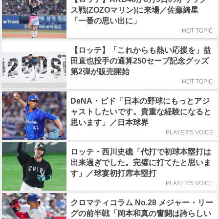
ス戦(ZOZOマリン)に来場／佐藤綺星
「一番の思い出に」
HOT TOPIC
【ロッテ】「これからも熱い応援を」益
田直也投手の通算250セーブ記念グッズ
第2弾が販売開始
HOT TOPIC
DeNA・ビド「日本の野球にもっとアジ
ャストしたいです。貴重な経験になると
思います」／日本球界
PLAYER'S VOICE
ロッテ・西川史礁「代打で初球本塁打は
出来過ぎでした。完璧に打てたと思いま
す」／球宴初打席本塁打
PLAYER'S VOICE
クロマティコラム No.28 メジャー・リー
グの前半戦「岡本和真の奮闘は誇らしい