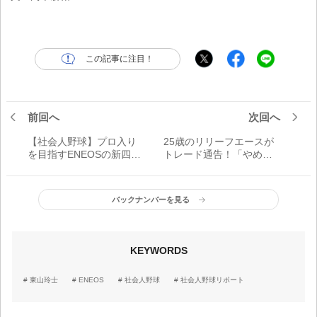
この記事に注目！
前回へ
次回へ
【社会人野球】プロ入り
25歳のリリーフエースが
を目指すENEOSの新四
トレード通告！「やめて
番・山田陸人「中軸とし
やる」からロッテで最優
ての役割を果たしたい」
秀救援投手を獲得した牛
島和彦【逆転プロ野球人
バックナンバーを見る
生】
KEYWORDS
東山玲士
ENEOS
社会人野球
社会人野球リポート