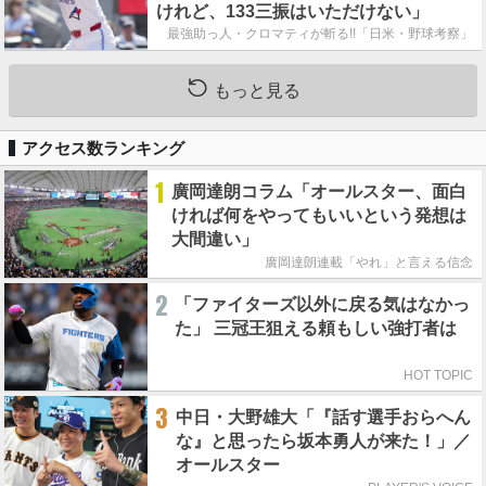
けれど、133三振はいただけない」
最強助っ人・クロマティが斬る!!「日米・野球考察」
もっと見る
アクセス数ランキング
1
廣岡達朗コラム「オールスター、面白
ければ何をやってもいいという発想は
大間違い」
廣岡達朗連載「やれ」と言える信念
2
「ファイターズ以外に戻る気はなかっ
た」 三冠王狙える頼もしい強打者は
HOT TOPIC
3
中日・大野雄大「『話す選手おらへん
な』と思ったら坂本勇人が来た！」／
オールスター