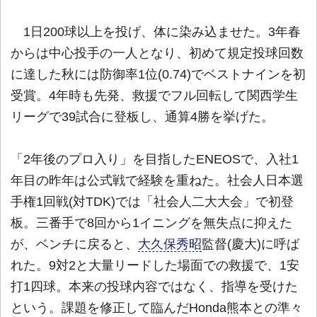
1日200球以上を投げ、体に染み込ませた。3年春
からは中心投手の一人となり、初めて規定投球回数
に達した秋には防御率1位(0.74)でベストナインを初
受賞。4年時も先発、救援でフル回転して関西学生
リーグで39試合に登板し、通算4勝を挙げた。
「2年後のプロ入り」を目指したENEOSで、入社1
年目の昨年は公式戦で経験を重ねた。社会人日本選
手権1回戦(対TDK)では「社会人二大大会」で初登
板。三番手で8回から1イニングを無失点に抑えた
が、ベンチに戻ると、
大久保秀昭
監督(慶大)に呼ば
れた。9対2と大量リードした場面での救援で、1安
打1四球。本来の投球内容ではなく、指導を受けた
という。課題を修正して臨んだHonda熊本との準々