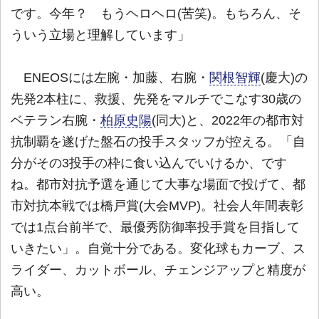
です。今年？ もうヘロヘロ(苦笑)。もちろん、そ
ういう立場と理解しています」
ENEOSには左腕・加藤、右腕・
関根智輝
(慶大)の
先発2本柱に、救援、先発をマルチでこなす30歳の
ベテラン右腕・
柏原史陽
(同大)と、2022年の都市対
抗制覇を遂げた盤石の投手スタッフが控える。「自
分がその3投手の枠に食い込んでいけるか、です
ね。都市対抗予選を通じて大事な場面で投げて、都
市対抗本戦では橋戸賞(大会MVP)。社会人年間表彰
では1点台前半で、最優秀防御率投手賞を目指して
いきたい」。自覚十分である。変化球もカーブ、ス
ライダー、カットボール、チェンジアップと精度が
高い。