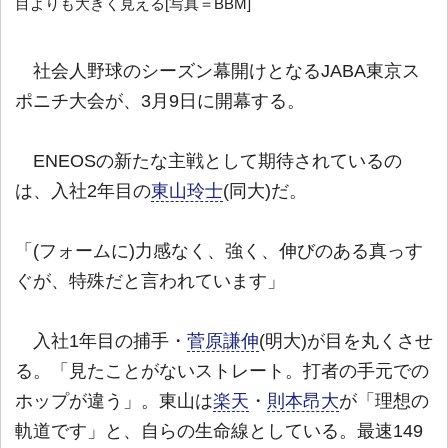
目よりも大きく見える[写真＝BBM]
社会人野球のシーズン幕開けとなるJABA東京ス
ポニチ大会が、3月9日に開幕する。
ENEOSの新たな主戦として期待されているの
は、入社2年目の
東山玲士
(同大)だ。
「(フォームに)力感なく、強く、伸びのある真っす
ぐが、特殊だと言われています」
入社1年目の捕手・
菅原謙伸
(明大)が目を丸くさせ
る。「見たことがないストレート。打者の手元での
ホップが違う」。東山は
楽天
・
則本昂大
が「理想の
軌道です」と、自らの生命線としている。最速149