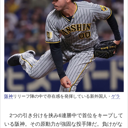
阪神
リリーフ陣の中で存在感を発揮している新外国人・
ゲラ
2つの引き分けを挟み6連勝中で首位をキープして
いる阪神。その原動力が強固な投手陣だ。負けがな