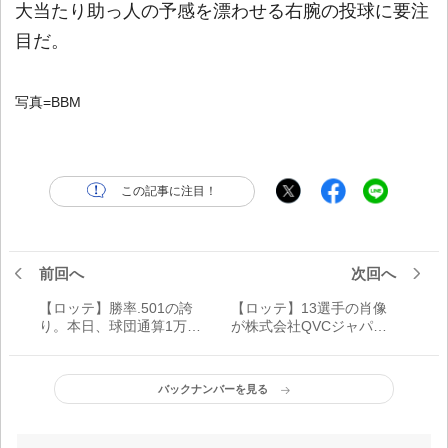
大当たり助っ人の予感を漂わせる右腕の投球に要注
目だ。
写真=BBM
この記事に注目！
前回へ
次回へ
【ロッテ】勝率.501の誇
【ロッテ】13選手の肖像
り。本日、球団通算1万試
が株式会社QVCジャパン
合目に到達へ／記念グッ
社屋前スカイウォーク下
ズが販売中
に
バックナンバーを見る