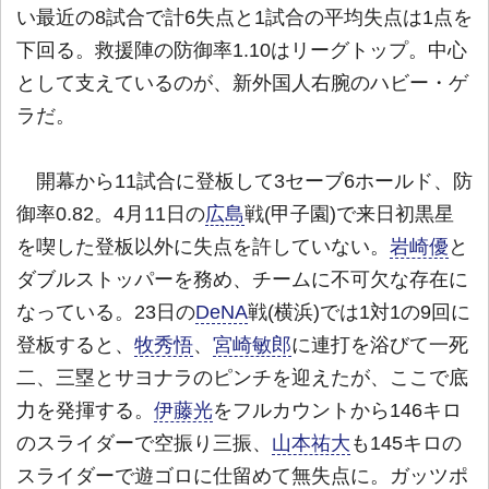
い最近の8試合で計6失点と1試合の平均失点は1点を
下回る。救援陣の防御率1.10はリーグトップ。中心
として支えているのが、新外国人右腕のハビー・ゲ
ラだ。
開幕から11試合に登板して3セーブ6ホールド、防
御率0.82。4月11日の
広島
戦(甲子園)で来日初黒星
を喫した登板以外に失点を許していない。
岩崎優
と
ダブルストッパーを務め、チームに不可欠な存在に
なっている。23日の
DeNA
戦(横浜)では1対1の9回に
登板すると、
牧秀悟
、
宮崎敏郎
に連打を浴びて一死
二、三塁とサヨナラのピンチを迎えたが、ここで底
力を発揮する。
伊藤光
をフルカウントから146キロ
のスライダーで空振り三振、
山本祐大
も145キロの
スライダーで遊ゴロに仕留めて無失点に。ガッツポ