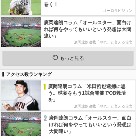
巻く！
オーロラビジョン
廣岡達朗コラム「オールスター、面白け
れば何をやってもいいという発想は大間
違い」
廣岡達朗連載「やれ」と言える信念
もっと見る
アクセス数ランキング
1
廣岡達朗コラム「米田哲也逮捕に思
う。球宴をもう1試合開催でOB救済
を」
廣岡達朗連載「やれ」と言える信念
2
廣岡達朗コラム「オールスター、面白
ければ何をやってもいいという発想は
大間違い」