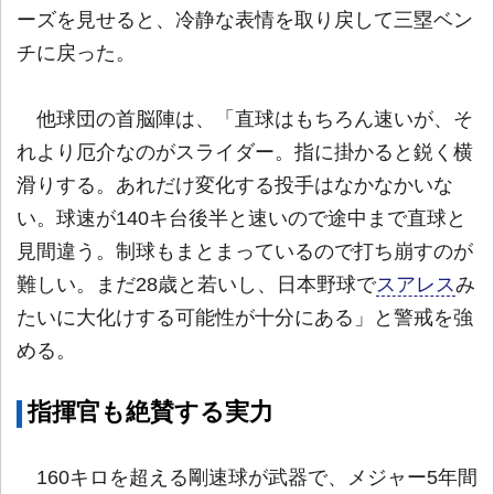
ーズを見せると、冷静な表情を取り戻して三塁ベン
チに戻った。
他球団の首脳陣は、「直球はもちろん速いが、そ
れより厄介なのがスライダー。指に掛かると鋭く横
滑りする。あれだけ変化する投手はなかなかいな
い。球速が140キ台後半と速いので途中まで直球と
見間違う。制球もまとまっているので打ち崩すのが
難しい。まだ28歳と若いし、日本野球で
スアレス
み
たいに大化けする可能性が十分にある」と警戒を強
める。
指揮官も絶賛する実力
160キロを超える剛速球が武器で、メジャー5年間