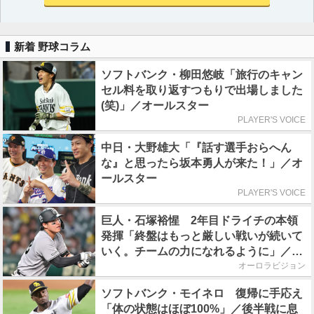
新着 野球コラム
ソフトバンク・柳田悠岐「旅行のキャン
セル料を取り返すつもりで出場しました
(笑)」／オールスター
PLAYER'S VOICE
中日・大野雄大「『話す選手おらへん
な』と思ったら坂本勇人が来た！」／オ
ールスター
PLAYER'S VOICE
巨人・石塚裕惺 2年目ドライチの本領
発揮「終盤はもっと厳しい戦いが続いて
いく。チームの力になれるように」／後
半戦に息巻く！
オーロラビジョン
ソフトバンク・モイネロ 復帰に手応え
「体の状態はほぼ100%」／後半戦に息