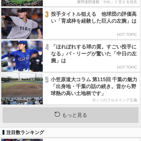
廣岡達朗連載「やれ」と言える信念
3
投手タイトル狙える 他球団の評価高
い「育成枠を経験した巨人の左腕」は
HOT TOPIC
4
「ほれぼれする球の質。すごい投手に
なる」パ・リーグが驚いた「中日の左
腕」は
HOT TOPIC
5
小笠原道大コラム 第115回 千葉の魅力
「出身地・千葉の話の続き。昔から野
球熱の高い土地柄です」
ガッツのフルスイング主義
もっと見る
注目数ランキング