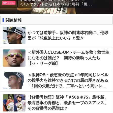
関連情報
かつては遊撃手…阪神の剛速球右腕に、他球
団が「想像以上にいい」と驚き
＜新外国人CLOSE-UP＞チームを救う救世主
になるのは誰だ？ 期待の新助っ人たち
【セ・リーグ編】
＜阪神OB・藪恵壹の視点＞1年間同じレベル
の投手力を維持できるだけの層の厚さがある
「1回の失敗だけで、二軍へという高いレベ
ルの投手陣が出来上がった」
【背番号物語】阪神「＃50&＃75」最多勝、
最高勝率の青柳と、最多セーブのスアレス。
その背番号の系譜は？