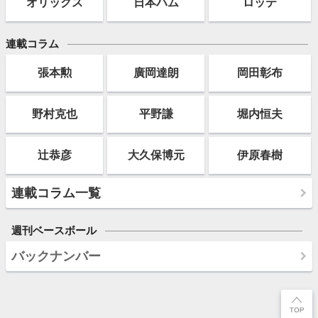
オリックス
日本ハム
ロッテ
連載コラム
張本勲
廣岡達朗
岡田彰布
野村克也
平野謙
堀内恒夫
辻恭彦
大久保博元
伊原春樹
連載コラム一覧
週刊ベースボール
バックナンバー