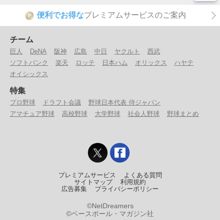
便利でお得な
プレミアムサービスのご案内
P
チーム
巨人
DeNA
阪神
広島
中日
ヤクルト
西武
ソフトバンク
楽天
ロッテ
日本ハム
オリックス
ハヤテ
オイシックス
特集
プロ野球
ドラフト会議
野球日本代表 侍ジャパン
アマチュア野球
高校野球
大学野球
社会人野球
野球まとめ
プレミアムサービス
よくある質問
サイトマップ
利用規約
広告募集
プライバシーポリシー
©NetDreamers
©ベースボール・マガジン社