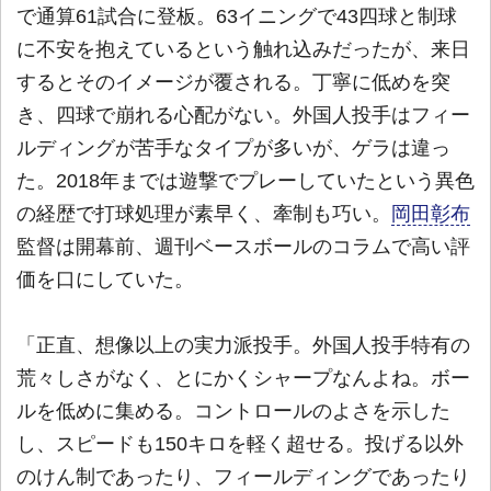
で通算61試合に登板。63イニングで43四球と制球
に不安を抱えているという触れ込みだったが、来日
するとそのイメージが覆される。丁寧に低めを突
き、四球で崩れる心配がない。外国人投手はフィー
ルディングが苦手なタイプが多いが、ゲラは違っ
た。2018年までは遊撃でプレーしていたという異色
の経歴で打球処理が素早く、牽制も巧い。
岡田彰布
監督は開幕前、週刊ベースボールのコラムで高い評
価を口にしていた。
「正直、想像以上の実力派投手。外国人投手特有の
荒々しさがなく、とにかくシャープなんよね。ボー
ルを低めに集める。コントロールのよさを示した
し、スピードも150キロを軽く超せる。投げる以外
のけん制であったり、フィールディングであったり