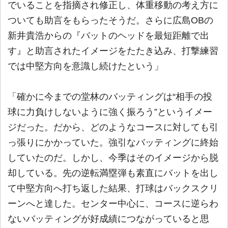
でいることを指摘され修正し、体重移動の考え方に
ついても助言をもらったそうだ。さらに広島OBの
新井貴浩からの『バットのヘッドを最短距離で出
す』と助言されたイメージをたたき込み、打撃練習
では中堅方向を意識し続けたという」
「確かに今までの堂林のバッティングは“相手の投
球に力負けしないように強く振ろう”というイメー
ジだった。だから、どのようなコースに対しても引
っ張りにかかっていた。強引なバッティングに終始
していたのだ。しかし、今季はそのイメージから脱
却している。先の逆転満塁弾も素直にバットを出し
て中堅方向へ打ち返した結果、打球はバックスクリ
ーンへと達した。センター中心に、コースに逆らわ
ないバッティングが好成績につながっていると思