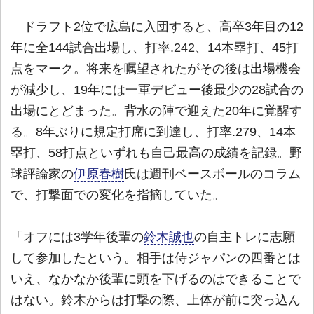
ドラフト2位で広島に入団すると、高卒3年目の12
年に全144試合出場し、打率.242、14本塁打、45打
点をマーク。将来を嘱望されたがその後は出場機会
が減少し、19年には一軍デビュー後最少の28試合の
出場にとどまった。背水の陣で迎えた20年に覚醒す
る。8年ぶりに規定打席に到達し、打率.279、14本
塁打、58打点といずれも自己最高の成績を記録。野
球評論家の
伊原春樹
氏は週刊ベースボールのコラム
で、打撃面での変化を指摘していた。
「オフには3学年後輩の
鈴木誠也
の自主トレに志願
して参加したという。相手は侍ジャパンの四番とは
いえ、なかなか後輩に頭を下げるのはできることで
はない。鈴木からは打撃の際、上体が前に突っ込ん