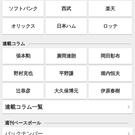
ソフト
バンク
西武
楽天
オリックス
日本ハム
ロッテ
連載コラム
張本勲
廣岡達朗
岡田彰布
野村克也
平野謙
堀内恒夫
辻恭彦
大久保博元
伊原春樹
連載コラム一覧
週刊ベースボール
バックナンバー