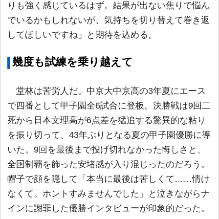
りも強く感じているはず。結果が出ない焦りで悩ん
でいるかもしれないが、気持ちを切り替えて巻き返
してほしいですね」と期待を込める。
幾度も試練を乗り越えて
堂林は苦労人だ。中京大中京高の3年夏にエース
で四番として甲子園全6試合に登板。決勝戦は9回二
死から日本文理高が6点差を猛追する驚異的な粘り
を振り切って、43年ぶりとなる夏の甲子園優勝に導
いた。9回を最後まで投げ切れなかった悔しさと、
全国制覇を飾った安堵感が入り混じったのだろう。
帽子で顔を隠して「本当に最後は苦しくて……情け
なくて。ホントすみませんでした」と泣きながらナ
インに謝罪した優勝インタビューが印象的だった。