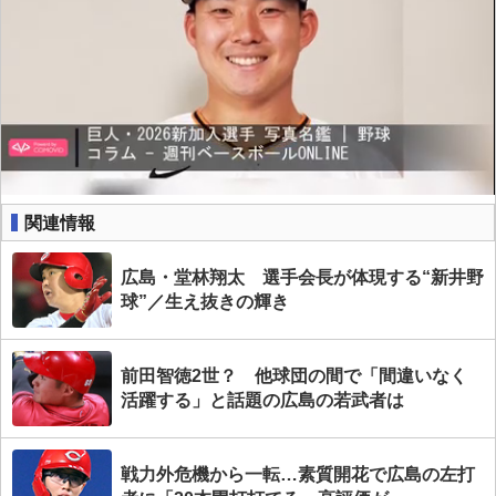
関連情報
広島・堂林翔太 選手会長が体現する“新井野
球”／生え抜きの輝き
前田智徳2世？ 他球団の間で「間違いなく
活躍する」と話題の広島の若武者は
戦力外危機から一転…素質開花で広島の左打