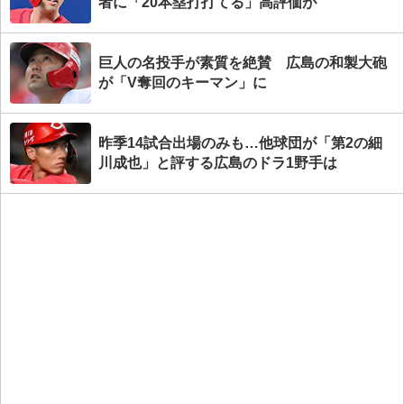
者に「20本塁打打てる」高評価が
巨人の名投手が素質を絶賛 広島の和製大砲
が「V奪回のキーマン」に
昨季14試合出場のみも…他球団が「第2の細
川成也」と評する広島のドラ1野手は