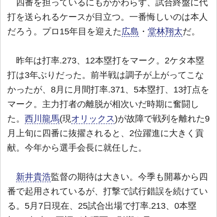
四番を担っているにもかかわらず、試合終盤に代
打を送られるケースが目立つ。一番悔しいのは本人
だろう。プロ15年目を迎えた
広島
・
堂林翔太
だ。
昨年は打率.273、12本塁打をマーク。2ケタ本塁
打は3年ぶりだった。前半戦は調子が上がってこな
かったが、8月に月間打率.371、5本塁打、13打点を
マーク。主力打者の離脱が相次いだ時期に奮闘し
た。
西川龍馬
(現
オリックス
)が故障で戦列を離れた9
月上旬に四番に抜擢されると、2位躍進に大きく貢
献。今年から選手会長に就任した。
新井貴浩
監督の期待は大きい。今季も開幕から四
番で起用されているが、打撃で試行錯誤を続けてい
る。5月7日現在、25試合出場で打率.213、0本塁