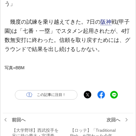
う」
幾度の試練を乗り越えてきた。7日の
阪神
戦(甲子
園)は「七番・一塁」でスタメン起用されたが、4打
数無安打に終わった。信頼を取り戻すためには、グ
ラウンドで結果を出し続けるしかない。
写真=BBM
この記事に注目！
前回へ
次回へ
【大学野球】西武投手を
【ロッテ】「Traditional
兄に持つ慶大・宮澤豪
Pink」が加わった今年の