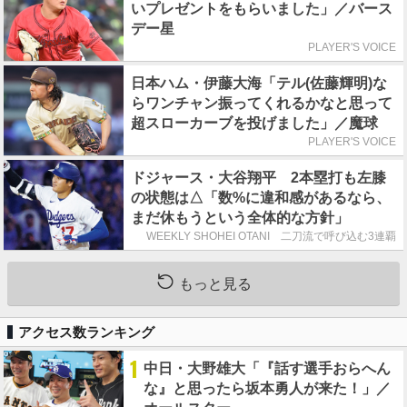
いプレゼントをもらいました」／バース
デー星
PLAYER'S VOICE
日本ハム・伊藤大海「テル(佐藤輝明)な
らワンチャン振ってくれるかなと思って
超スローカーブを投げました」／魔球
PLAYER'S VOICE
ドジャース・大谷翔平 2本塁打も左膝
の状態は△「数%に違和感があるなら、
まだ休もうという全体的な方針」
WEEKLY SHOHEI OTANI 二刀流で呼び込む3連覇
もっと見る
アクセス数ランキング
1
中日・大野雄大「『話す選手おらへん
な』と思ったら坂本勇人が来た！」／