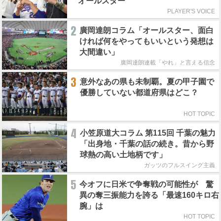
オールスター
PLAYER'S VOICE
2
廣岡達朗コラム「オールスター、面白
ければ何をやってもいいという発想は
大間違い」
廣岡達朗連載「やれ」と言える信念
3
意外なあの県も未制覇。夏の甲子園で
優勝していない都道府県はどこ？
HOT TOPIC
4
小笠原道大コラム 第115回 千葉の魅力
「出身地・千葉の話の続き。昔から野
球熱の高い土地柄です」
ガッツのフルスイング主義
5
今オフに日米で争奪戦の可能性が 驚
異の奪三振能力を誇る「最速160キロ右
腕」は
HOT TOPIC