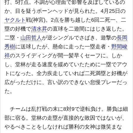
打、5打点。不調が心理面で影響を及ぼしているの
か、目を疑うボーンヘッドが見られた。4月25日の
ヤクルト
戦(神宮)。2点を勝ち越した6回二死一、二
塁の好機で
清水昇
の直球を二遊間にはじき返した。
二塁・
山田哲人
が逆シングルでさばき、遊撃の
長岡
秀樹
に送球したが、懸命に走った一塁走者・
野間峻
祥
のスライディングが間一髪早くセーフに。しか
し、堂林が走る速度を緩めていたために一塁でアウ
トになった。全力疾走していれば二死満塁と好機が
広がっただけに、言い訳のできない怠慢プレーだっ
た。
チームは乱打戦の末に8対9で逆転負け。勝負は細
部に宿る。堂林の走塁が直接的な敗因ではないが、
やるべきことをしなければ勝利の女神は微笑まな