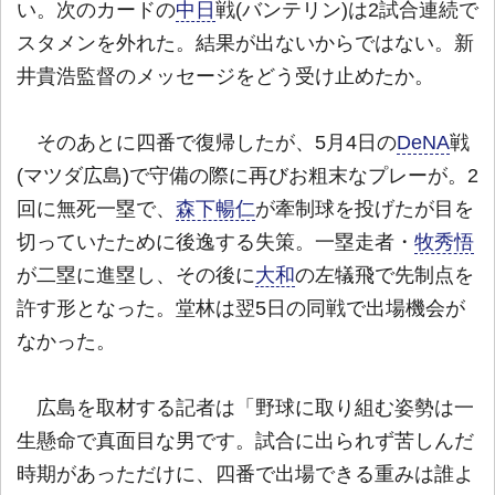
い。次のカードの
中日
戦(バンテリン)は2試合連続で
スタメンを外れた。結果が出ないからではない。新
井貴浩監督のメッセージをどう受け止めたか。
そのあとに四番で復帰したが、5月4日の
DeNA
戦
(マツダ広島)で守備の際に再びお粗末なプレーが。2
回に無死一塁で、
森下暢仁
が牽制球を投げたが目を
切っていたために後逸する失策。一塁走者・
牧秀悟
が二塁に進塁し、その後に
大和
の左犠飛で先制点を
許す形となった。堂林は翌5日の同戦で出場機会が
なかった。
広島を取材する記者は「野球に取り組む姿勢は一
生懸命で真面目な男です。試合に出られず苦しんだ
時期があっただけに、四番で出場できる重みは誰よ