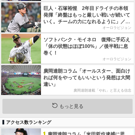
巨人・石塚裕惺 2年目ドライチの本領
発揮「終盤はもっと厳しい戦いが続いて
いく。チームの力になれるように」／後
半戦に息巻く！
オーロラビジョン
ソフトバンク・モイネロ 復帰に手応え
「体の状態はほぼ100%」／後半戦に息
巻く！
オーロラビジョン
廣岡達朗コラム「オールスター、面白け
れば何をやってもいいという発想は大間
違い」
廣岡達朗連載「やれ」と言える信念
もっと見る
アクセス数ランキング
1
廣岡達朗コラム「米田哲也逮捕に思