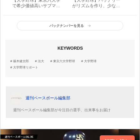
で希少価値高いサブマリ
がリズムを作り、少ない
ン 父と同じフォームで
好機を生かす 目指して
存在感増す東大・渡辺向
きた野球を体現した立大
輝
バックナンバーを見る
KEYWORDS
篠木健太郎
法大
東京六大学野球
大学野球
大学野球リポート
週刊ベースボール編集部
週刊ベースボール編集部が今注目の選手、出来事をお届け