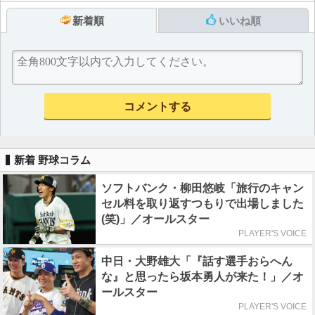
新着順
いいね順
新着 野球コラム
ソフトバンク・柳田悠岐「旅行のキャン
セル料を取り返すつもりで出場しました
(笑)」／オールスター
PLAYER'S VOICE
中日・大野雄大「『話す選手おらへん
な』と思ったら坂本勇人が来た！」／オ
ールスター
PLAYER'S VOICE