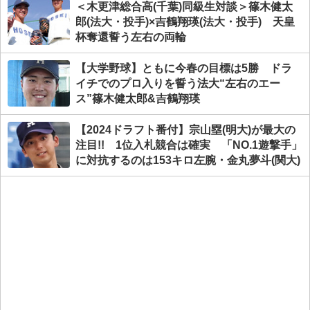
＜木更津総合高(千葉)同級生対談＞篠木健太
郎(法大・投手)×吉鶴翔瑛(法大・投手) 天皇
杯奪還誓う左右の両輪
【大学野球】ともに今春の目標は5勝 ドラ
イチでのプロ入りを誓う法大“左右のエー
ス”篠木健太郎&吉鶴翔瑛
【2024ドラフト番付】宗山塁(明大)が最大の
注目!! 1位入札競合は確実 「NO.1遊撃手」
に対抗するのは153キロ左腕・金丸夢斗(関大)