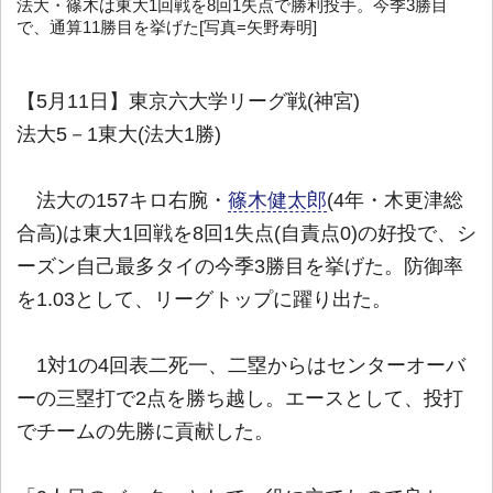
法大・篠木は東大1回戦を8回1失点で勝利投手。今季3勝目
で、通算11勝目を挙げた[写真=矢野寿明]
【5月11日】東京六大学リーグ戦(神宮)
法大5－1東大(法大1勝)
法大の157キロ右腕・
篠木健太郎
(4年・木更津総
合高)は東大1回戦を8回1失点(自責点0)の好投で、シ
ーズン自己最多タイの今季3勝目を挙げた。防御率
を1.03として、リーグトップに躍り出た。
1対1の4回表二死一、二塁からはセンターオーバ
ーの三塁打で2点を勝ち越し。エースとして、投打
でチームの先勝に貢献した。