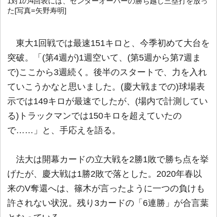
1対1の4回表には、センターオーバーの勝ち越し三塁打を放っ
た[写真=矢野寿明]
東大1回戦では最速151キロと、今季初めて大台を
突破。「(第4週が)1週空いて、(第5週から第7週ま
で)ここから3週続く。後半のスタートで、力を入れ
ていこうかなと思いました。(慶大戦までの)球場表
示では149キロが最速でしたが、(場内で計測してい
る)トラックマンでは150キロを超えていたの
で……」と、手応えを語る。
法大は開幕カードの立大戦を2勝1敗で勝ち点を挙
げたが、慶大戦は1勝2敗で落とした。2020年春以
来のV奪還へは、篠木が言ったように一つの負けも
許されない状況。残り3カードの「6連勝」が合言葉