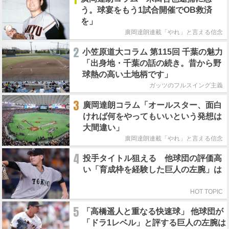
う。球宴をもう1試合開催でOB救済
を」
廣岡達朗連載「やれ」と言える信念
2
小笠原道大コラム 第115回 千葉の魅力
「出身地・千葉の話の続き。昔から野
球熱の高い土地柄です」
ガッツのフルスイング主義
3
廣岡達朗コラム「オールスター、面白
ければ何をやってもいいという発想は
大間違い」
廣岡達朗連載「やれ」と言える信念
4
投手タイトル狙える 他球団の評価高
い「育成枠を経験した巨人の左腕」は
HOT TOPIC
5
「高橋遥人と重なる快速球」 他球団が
「ドラ1レベル」と評する巨人の左腕は