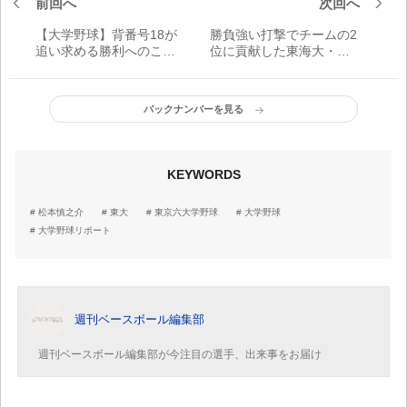
前回へ
次回へ
【大学野球】背番号18が
勝負強い打撃でチームの2
追い求める勝利へのこだ
位に貢献した東海大・田
わり 下位低迷の名門・
所徹 「初球から振る」
法大再建へチームの礎を
「楽しんでプレーする」
築く篠木健太郎
が調子維持の理由【首都
バックナンバーを見る
大学リポート】
KEYWORDS
松本慎之介
東大
東京六大学野球
大学野球
大学野球リポート
週刊ベースボール編集部
週刊ベースボール編集部が今注目の選手、出来事をお届け