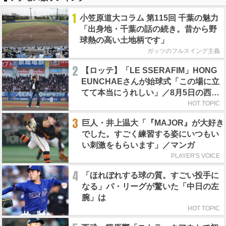
1
小笠原道大コラム 第115回 千葉の魅力
「出身地・千葉の話の続き。昔から野
球熱の高い土地柄です」
ガッツのフルスイング主義
2
【ロッテ】「LE SSERAFIM」HONG
EUNCHAEさんが始球式「この場に立
てて本当にうれしい」／8月5日の西武
戦（ZOZOマリン）
HOT TOPIC
3
巨人・井上温大「『MAJOR』が大好き
でした。すごく練習する姿にいつもい
い刺激をもらいます」／マンガ
PLAYER'S VOICE
4
「ほれぼれする球の質。すごい投手に
なる」パ・リーグが驚いた「中日の左
腕」は
HOT TOPIC