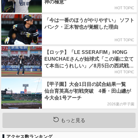
神の極意”
HOT TOPIC
「今は一番のほうがやりやすい」 ソフト
バンク・正木智也が覚醒した理由
HOT TOPIC
【ロッテ】「LE SSERAFIM」HONG
EUNCHAEさんが始球式「この場に立て
て本当にうれしい」／8月5日の西武戦
（ZOZOマリン）
HOT TOPIC
【甲子園】大会1日目の試合結果一覧
仙台育英高が初戦突破 4番・田山纏が
今大会1号アーチ
2026夏の甲子園
もっと見る
アクセス数ランキング