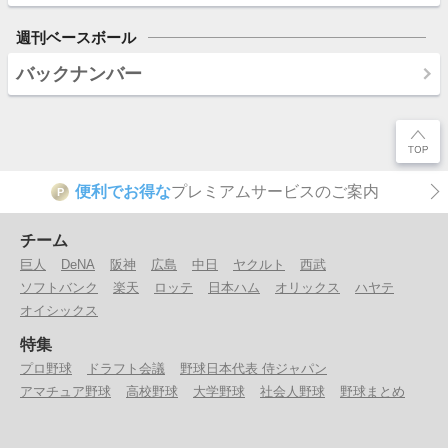
週刊ベースボール
バックナンバー
便利でお得な
プレミアムサービスのご案内
P
チーム
巨人
DeNA
阪神
広島
中日
ヤクルト
西武
ソフトバンク
楽天
ロッテ
日本ハム
オリックス
ハヤテ
オイシックス
特集
プロ野球
ドラフト会議
野球日本代表 侍ジャパン
アマチュア野球
高校野球
大学野球
社会人野球
野球まとめ