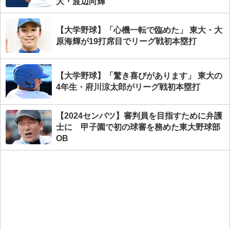
大・渡辺向輝
【大学野球】「心機一転で臨めた」 東大・大
原海輝が19打席目でリーグ戦初本塁打
【大学野球】「驚き喜びがあります」 東大の
4年生・府川涼太郎がリーグ戦初本塁打
【2024センバツ】審判員を目指すために弁護
士に 甲子園で初の球審を務めた東大野球部
OB