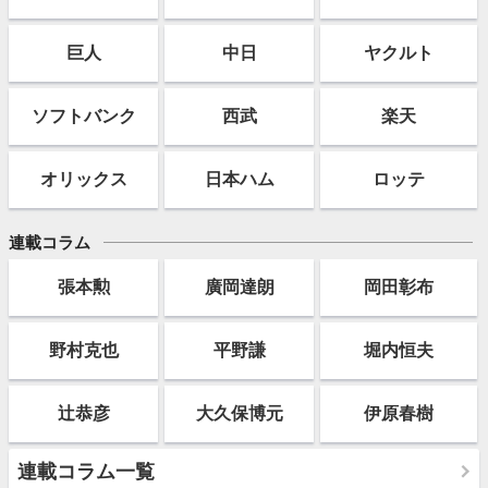
巨人
中日
ヤクルト
ソフト
バンク
西武
楽天
オリックス
日本ハム
ロッテ
連載コラム
張本勲
廣岡達朗
岡田彰布
野村克也
平野謙
堀内恒夫
辻恭彦
大久保博元
伊原春樹
連載コラム一覧