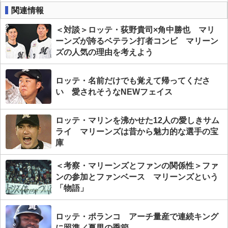
関連情報
＜対談＞ロッテ・荻野貴司×角中勝也 マリ
ーンズが誇るベテラン打者コンビ マリーン
ズの人気の理由を考えよう
ロッテ・名前だけでも覚えて帰ってくださ
い 愛されそうなNEWフェイス
ロッテ・マリンを沸かせた12人の愛しきサム
ライ マリーンズは昔から魅力的な選手の宝
庫
＜考察・マリーンズとファンの関係性＞ファ
ンの参加とファンベース マリーンズという
「物語」
ロッテ・ポランコ アーチ量産で連続キング
に照準／夏男の季節