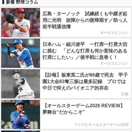
新着 野球コラム
広島・ターノック 試練続くも中継ぎ起
用に光明 故障からの復帰期す／助っ人
前半戦通信簿
オーロラビジョン
日本ハム・細川凌平 一打席一打席大切
に挑む 「どんな打席も何か意味のある
打席にしたい」／後半戦に息巻く！
オーロラビジョン
【訃報】板東英二氏が86歳で死去 甲子
園1大会83奪三振は最多記録 プロでは
中日で抑えのパイオニア的存在
訃報
【オールスターゲーム2026 REVIEW】
夢舞台“だからこそ”
マイナビオールスターゲーム2026