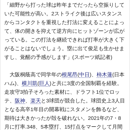
「細野から打った球は昨年までだったら空振りして
いた可能性が高い。2ストライク後は広いスタンス
からコンタクトを重視した打法に変えることによっ
て、体の開きを抑えて逆方向にヒットゾーンが広が
っている。この打法を継続できれば打率が大きく下
がることはないでしょう。塁に出て俊足も生かせま
すし、覚醒の予感がします」(スポーツ紙記者)
大阪桐蔭高で同学年の
根尾昂
(
中日
)、
柿木蓮
(日本
ハム)、
横川凱
(
巨人
)と共に3度の全国制覇を経験。
走攻守3拍子そろった素材に、ドラフト1位でロッ
テ、
阪神
、
楽天
と3球団が競合した。球団史上3人目
となる高卒1年目の開幕戦にスタメンを飾るなど、
期待は大きかったが殻を破れない。2021年の7・8
月に打率.348、5本塁打、15打点をマークして月間