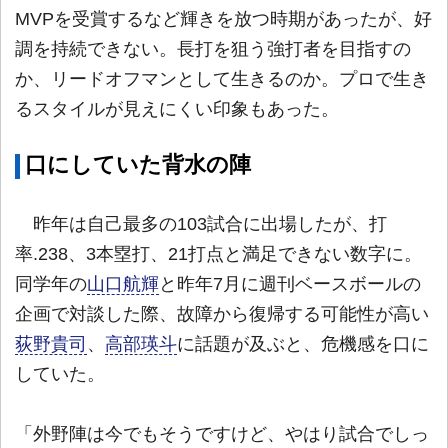
MVPを受賞するなど輝きを放つ時期があったが、好
調を持続できない。長打を狙う強打者を目指すの
か、リードオフマンとして生きるのか。プロで生き
るスタイルが見えにくい印象もあった。
口にしていた背水の陣
昨年は自己最多の103試合に出場したが、打
率.238、3本塁打、21打点と満足できない数字に。
同学年の
山口航輝
と昨年7月に週刊ベースボールの
企画で対談した際、故障から復帰する可能性が高い
荻野貴司
、
高部瑛斗
に話題が及ぶと、危機感を口に
していた。
「外野陣は今でもそうですけど、やはり試合でしっ