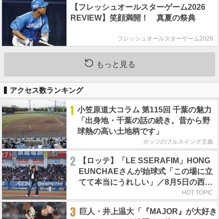
【フレッシュオールスターゲーム2026
REVIEW】笑顔満開！ 真夏の祭典
フレッシュオールスターゲーム2026
もっと見る
アクセス数ランキング
1
小笠原道大コラム 第115回 千葉の魅力
「出身地・千葉の話の続き。昔から野
球熱の高い土地柄です」
ガッツのフルスイング主義
2
【ロッテ】「LE SSERAFIM」HONG
EUNCHAEさんが始球式「この場に立
てて本当にうれしい」／8月5日の西武
戦（ZOZOマリン）
HOT TOPIC
3
巨人・井上温大「『MAJOR』が大好き