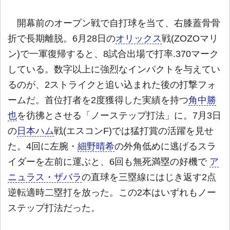
開幕前のオープン戦で自打球を当て、右膝蓋骨骨
折で長期離脱。6月28日の
オリックス
戦(ZOZOマリ
ン)で一軍復帰すると、8試合出場で打率.370マーク
している。数字以上に強烈なインパクトを与えてい
るのが、2ストライクと追い込まれた後の打撃フォ
ームだ。首位打者を2度獲得した実績を持つ
角中勝
也
を彷彿とさせる「ノーステップ打法」に。7月3日
の
日本ハム
戦(エスコンF)では猛打賞の活躍を見せ
た。4回に左腕・
細野晴希
の外角低めに逃げるスラ
イダーを左前に運ぶと、6回も無死満塁の好機で
ア
ニュラス・ザバラ
の直球を三塁線にはじき返す2点
逆転適時二塁打を放った。この2本はいずれもノー
ステップ打法だった。