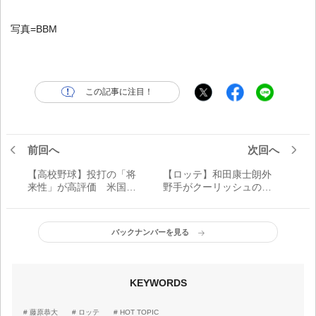
写真=BBM
この記事に注目！
前回へ
次回へ
【高校野球】投打の「将
【ロッテ】和田康士朗外
来性」が高評価 米国大
野手がクーリッシュの交
学進学も視野に入れる“二
通広告に起用／東急ハチ
刀流”森井翔太郎の進路
公改札、東急線窓上、JR
は？
海浜幕張駅改札内にて
バックナンバーを見る
KEYWORDS
藤原恭大
ロッテ
HOT TOPIC