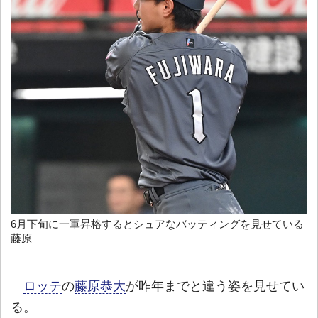
6月下旬に一軍昇格するとシュアなバッティングを見せている
藤原
ロッテ
の
藤原恭大
が昨年までと違う姿を見せてい
る。