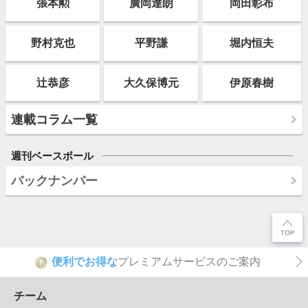
張本勲
廣岡達朗
岡田彰布
野村克也
平野謙
堀内恒夫
辻恭彦
大久保博元
伊原春樹
連載コラム一覧
週刊ベースボール
バックナンバー
便利でお得な
プレミアムサービスのご案内
P
チーム