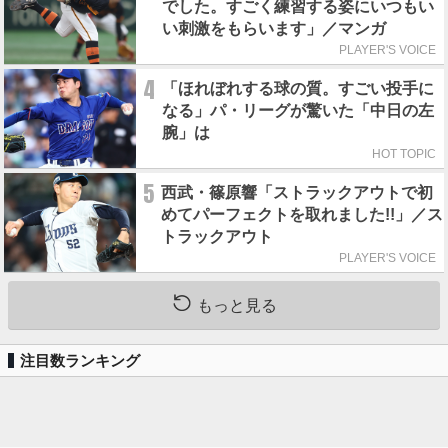
でした。すごく練習する姿にいつもい
い刺激をもらいます」／マンガ
PLAYER'S VOICE
4
「ほれぼれする球の質。すごい投手に
なる」パ・リーグが驚いた「中日の左
腕」は
HOT TOPIC
5
西武・篠原響「ストラックアウトで初
めてパーフェクトを取れました!!」／ス
トラックアウト
PLAYER'S VOICE
もっと見る
注目数ランキング