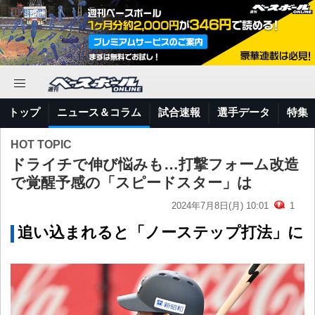
トップ
ニュース＆コラム
試合速報
選手データ
特集
HOT TOPIC
ドライチで伸び悩みも…打撃フォーム改造
で覚醒予感の「スピードスター」は
2024年7月8日(月) 10:01
1
追い込まれると「ノーステップ打法」に