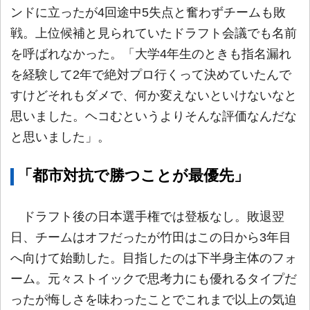
ンドに立ったが4回途中5失点と奮わずチームも敗
戦。上位候補と見られていたドラフト会議でも名前
を呼ばれなかった。「大学4年生のときも指名漏れ
を経験して2年で絶対プロ行くって決めていたんで
すけどそれもダメで、何か変えないといけないなと
思いました。ヘコむというよりそんな評価なんだな
と思いました」。
「都市対抗で勝つことが最優先」
ドラフト後の日本選手権では登板なし。敗退翌
日、チームはオフだったが竹田はこの日から3年目
へ向けて始動した。目指したのは下半身主体のフォ
ーム。元々ストイックで思考力にも優れるタイプだ
ったが悔しさを味わったことでこれまで以上の気迫