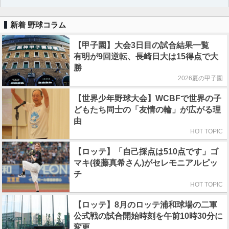
新着 野球コラム
【甲子園】大会3日目の試合結果一覧
有明が9回逆転、長崎日大は15得点で大
勝
2026夏の甲子園
【世界少年野球大会】WCBFで世界の子
どもたち同士の「友情の輪」が広がる理
由
HOT TOPIC
【ロッテ】「自己採点は510点です」ゴ
マキ(後藤真希さん)がセレモニアルピッ
チ
HOT TOPIC
【ロッテ】8月のロッテ浦和球場の二軍
公式戦の試合開始時刻を午前10時30分に
変更