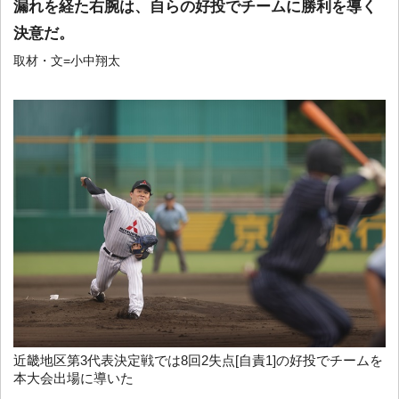
漏れを経た右腕は、自らの好投でチームに勝利を導く
決意だ。
取材・文=小中翔太
近畿地区第3代表決定戦では8回2失点[自責1]の好投でチームを
本大会出場に導いた