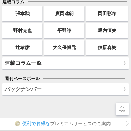
連載コラム
張本勲
廣岡達朗
岡田彰布
野村克也
平野謙
堀内恒夫
辻恭彦
大久保博元
伊原春樹
連載コラム一覧
週刊ベースボール
バックナンバー
便利でお得な
プレミアムサービスのご案内
P