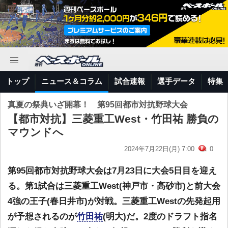
トップ
ニュース＆コラム
試合速報
選手データ
特集
真夏の祭典いざ開幕！ 第95回都市対抗野球大会
【都市対抗】三菱重工West・竹田祐 勝負の
マウンドへ
2024年7月22日(月) 7:00
0
第95回都市対抗野球大会は7月23日に大会5日目を迎え
る。第1試合は三菱重工West(神戸市・高砂市)と前大会
4強の王子(春日井市)が対戦。三菱重工Westの先発起用
が予想されるのが
竹田祐
(明大)だ。2度のドラフト指名