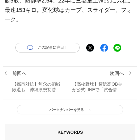
勝5敗、防御率2.54。22年に三菱重工Westに入社。
最速153キロ。変化球はカーブ、スライダー、フォ
ーク。
この記事に注目！
前回へ
次回へ
【都市対抗】無念の初戦
【高校野球】横浜高OB会
敗退も…沖縄県勢初勝利
が公式LINEで「試合情
の悲願達成へ今後も力を
報」「試合結果」を随時
尽くす田場亮平
更新している理由
バックナンバーを見る
KEYWORDS