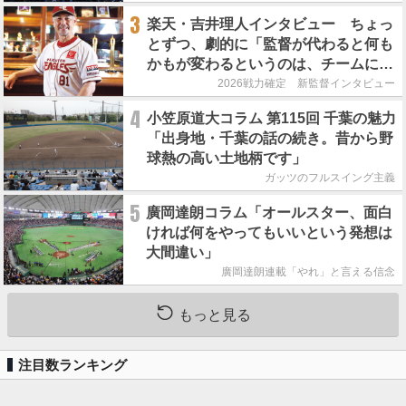
3
楽天・吉井理人インタビュー ちょっ
とずつ、劇的に「監督が代わると何も
かもが変わるというのは、チームにと
って良くないことなんです」
2026戦力確定 新監督インタビュー
4
小笠原道大コラム 第115回 千葉の魅力
「出身地・千葉の話の続き。昔から野
球熱の高い土地柄です」
ガッツのフルスイング主義
5
廣岡達朗コラム「オールスター、面白
ければ何をやってもいいという発想は
大間違い」
廣岡達朗連載「やれ」と言える信念
もっと見る
注目数ランキング