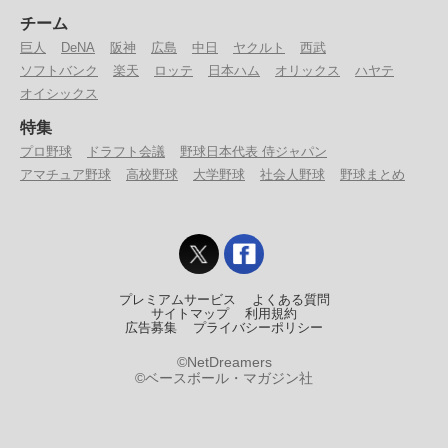
チーム
巨人
DeNA
阪神
広島
中日
ヤクルト
西武
ソフトバンク
楽天
ロッテ
日本ハム
オリックス
ハヤテ
オイシックス
特集
プロ野球
ドラフト会議
野球日本代表 侍ジャパン
アマチュア野球
高校野球
大学野球
社会人野球
野球まとめ
プレミアムサービス
よくある質問
サイトマップ
利用規約
広告募集
プライバシーポリシー
©NetDreamers
©ベースボール・マガジン社