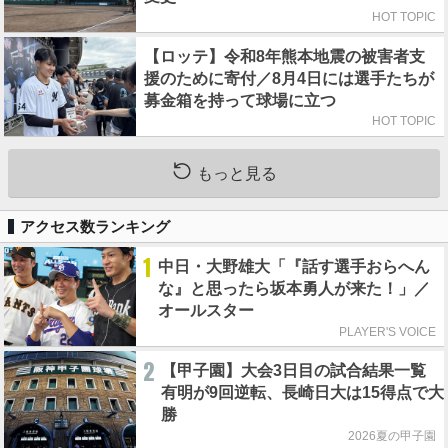
HOT TOPIC
【ロッテ】令和8年熊本地震の被害者支
援のために寄付／8月4日には選手たちが
募金箱を持って球場に立つ
HOT TOPIC
もっと見る
アクセス数ランキング
1
中日・大野雄大「『話す選手おらへん
な』と思ったら坂本勇人が来た！」／
オールスター
PLAYER'S VOICE
2
【甲子園】大会3日目の試合結果一覧
有明が9回逆転、長崎日大は15得点で大
勝
2026夏の甲子園