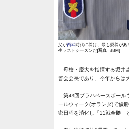
父が
西武
時代に着け、最も愛着があ
生ラストシーズンだ[写真=BBM]
母校・慶大を指揮する堀井哲
督会会長であり、今年からは
第43回プラハベースボールウ
ールウィーク(オランダ)で優勝
密日程を消化し「11戦全勝」