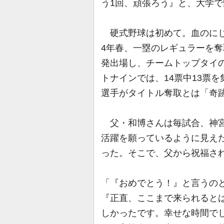
う1回、頑張ろう』と、大学
硬式野球は初めて。血のにじ
4年春、一塁のレギュラーを奪
発出場し、チームトップタイの
トナインでは、14票中13票
選手がタイトル奪取とは「奇
父・和博さんは毎試合、神宮
活躍を願っているように見え
った。そこで、父から祝福さ
「『おめでとう！』と言うの
『正直、ここまで来られると
しかったです。幸せな時間で