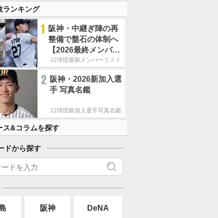
数ランキング
1
阪神・中継ぎ陣の再
整備で盤石の体制へ
【2026最終メンバー
リスト】
12球団最新メンバーリスト
2
阪神・2026新加入選
手 写真名鑑
12球団新加入選手写真名鑑
ース&コラムを探す
ードから探す
島
阪神
DeNA