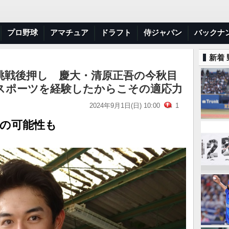
プロ野球
アマチュア
ドラフト
侍ジャパン
バックナ
新着
挑戦後押し 慶大・清原正吾の今秋目
スポーツを経験したからこその適応力
2024年9月1日(日) 10:00
1
打の可能性も