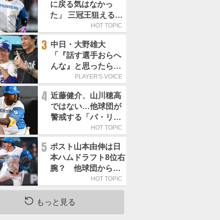
に戻る気はなかっ
た」 三冠王狙える頼
もしい強打者は
HOT TOPIC
3
中日・大野雄大
「『話す選手おらへ
んな』と思ったら坂
本勇人が来た！」／
PLAYER'S VOICE
オールスター
4
近藤健介、山川穂高
ではない…他球団が
警戒する「パ・リー
グで最も怖い打者」
HOT TOPIC
は
5
ポスト山本由伸は日
本ハムドラフト8位右
腕？ 他球団から
「モノが違う」
HOT TOPIC
もっと見る