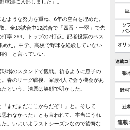
で野球部に入部しました」。
巨
むような努力を重ね、6年の空白を埋めた。
ソ
取。全13試合中12試合で「四番・一塁」で先
バ
打率.269、トップの7打点。記者投票のベス
オリ
を集めた。中学、高校で野球を経験していない
跡的」と言っていい。
連載コ
球場のスタンドで観戦。祈るように息子の
張
た。春のリーグ戦後、家族4人で会う機会があ
れたという。清原は笑顔で明かした。
野村
と『まだまだここからだぞ！』と。そして
辻
は思わなかった』とも言われて、本当にうれ
連載
した。いよいよラストシーズンなので後悔な