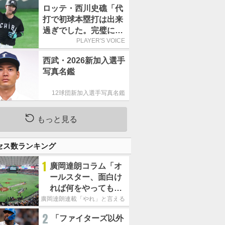
す」／日本球界
ロッテ・西川史礁「代
打で初球本塁打は出来
過ぎでした。完璧に打
てたと思います」／球
PLAYER'S VOICE
宴初打席本塁打
西武・2026新加入選手
写真名鑑
12球団新加入選手写真名鑑
もっと見る
セス数ランキング
1
廣岡達朗コラム「オ
ールスター、面白け
れば何をやってもい
いという発想は大間
廣岡達朗連載「やれ」と言える信念
違い」
2
「ファイターズ以外