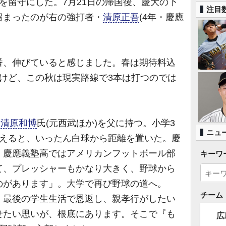
を留守にした。7月21日の帰国後、慶大の下
注目
留まったのが右の強打者・
清原正吾
(4年・慶應
番、伸びていると感じました。春は期待料込
けど、この秋は現実路線で3本は打つのでは
た
清原和博
氏(元西武ほか)を父に持つ。小学3
ニュ
終えると、いったん白球から距離を置いた。慶
、慶應義塾高ではアメリカンフットボール部
キーワ
て、プレッシャーもかなり大きく、野球から
のがあります」。大学で再び野球の道へ。
チーム
、最後の学生生活で恩返し、親孝行がしたい
せたい思いが、根底にあります。そこで『も
広