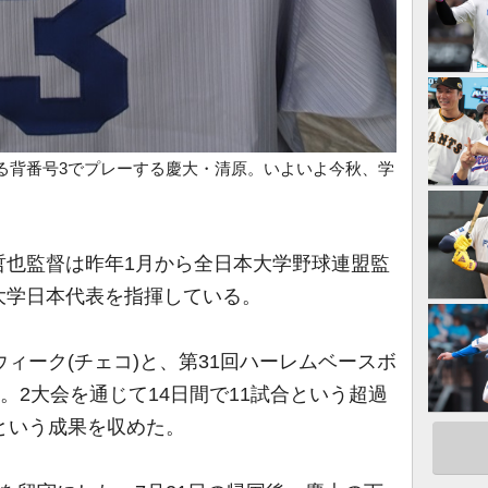
る背番号3でプレーする慶大・清原。いよいよ今秋、学
也監督は昨年1月から全日本大学野球連盟監
大学日本代表を指揮している。
ィーク(チェコ)と、第31回ハーレムベースボ
。2大会を通じて14日間で11試合という超過
という成果を収めた。