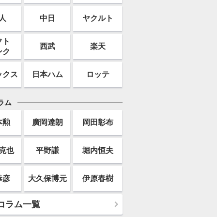
人
中日
ヤクルト
フト
西武
楽天
ンク
ックス
日本ハム
ロッテ
ラム
本勲
廣岡達朗
岡田彰布
克也
平野謙
堀内恒夫
恭彦
大久保博元
伊原春樹
コラム一覧