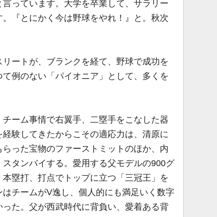
と言っています。大学を卒業して、サラリー
す。『とにかく今は野球をやれ！』と。秋次
リートが、ブランクを経て、野球で成功を
つて例のない「パイオニア」として、多くを
。
チーム事情で右翼手、二塁手をこなした器
を経験してきたからこその適応力は、清原に
もらった宝物のファーストミットのほか、内
スタンバイする。愛用する父モデルの900グ
、本塁打、打点でトップに立つ「三冠王」を
ンはチームがV逸し、個人的にも満足いく数字
かった。父が西武時代に背負い、愛着ある背