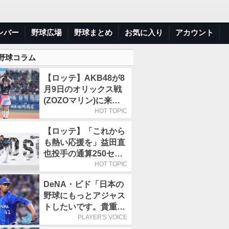
ンバー
野球広場
野球まとめ
お気に入り
アカウント
 野球コラム
【ロッテ】AKB48が8
月9日のオリックス戦
(ZOZOマリン)に来場
／佐藤綺星「一番の思
HOT TOPIC
い出に」
【ロッテ】「これから
も熱い応援を」益田直
也投手の通算250セー
ブ記念グッズ第2弾が
HOT TOPIC
販売開始
DeNA・ビド「日本の
野球にもっとアジャス
トしたいです。貴重な
経験になると思いま
PLAYER'S VOICE