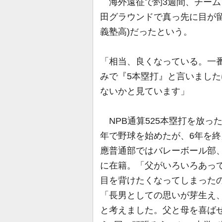
海外遠征で約3週間、チーム
田グラウンドで真っ先に目が
義塾高)だったという。
「相当、良くなっている。一
みで『5本塁打』と言いました
ないかと見ています」
NPB通算525本塁打を放っ
年で野球を始めたが、6年を
應普通部ではバレーボール部
に在籍。「父がいろいろあっ
目を背けたくなってしまった
「長男としての思いが芽生え
と考えました。父と母を喜ば