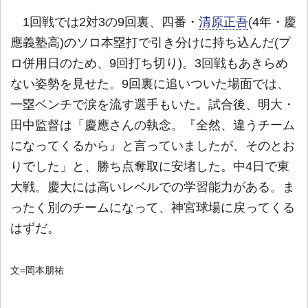
1回戦では2対3の9回裏、四番・
清原正吾
(4年・慶
應義塾高)のソロ本塁打で引き分けに持ち込んだ(プ
ロ併用日のため、9回打ち切り)。3回戦もあきらめ
ない姿勢を見せた。9回裏に追いついた場面では、
一塁ベンチで涙を流す選手もいた。試合後、明大・
田中監督は「慶應さんの執念。『全然、違うチーム
になってくるから』と言っていましたが、そのとお
りでした」と、勝ち点奪取に安堵した。中4日で東
大戦。慶大には高いレベルでの学習能力がある。ま
ったく別のチームになって、神宮球場に戻ってくる
はずだ。
文=岡本朋祐