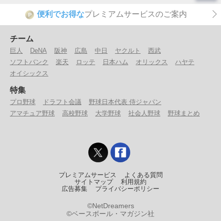
便利でお得な
プレミアムサービスのご案内
P
チーム
巨人
DeNA
阪神
広島
中日
ヤクルト
西武
ソフトバンク
楽天
ロッテ
日本ハム
オリックス
ハヤテ
オイシックス
特集
プロ野球
ドラフト会議
野球日本代表 侍ジャパン
アマチュア野球
高校野球
大学野球
社会人野球
野球まとめ
プレミアムサービス
よくある質問
サイトマップ
利用規約
広告募集
プライバシーポリシー
©NetDreamers
©ベースボール・マガジン社