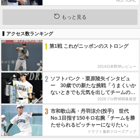
HOT TOPIC
もっと見る
アクセス数ランキング
1
第1戦 これがニッポンのストロング
2014日米野球レビュー
2
ソフトバンク・栗原陵矢インタビュ
ー 30歳での新たな挑戦「うまくいか
ないときでも元気を出してチームのた
めにやれるかを常に考えています」
2026プロ野球開幕展望
3
市和歌山高・丹羽涼介(投手) 世代
No.1目指す150キロ右腕「チームを勝
たせられるピッチャーになりたい」
ドラフト逸材クローズアップ