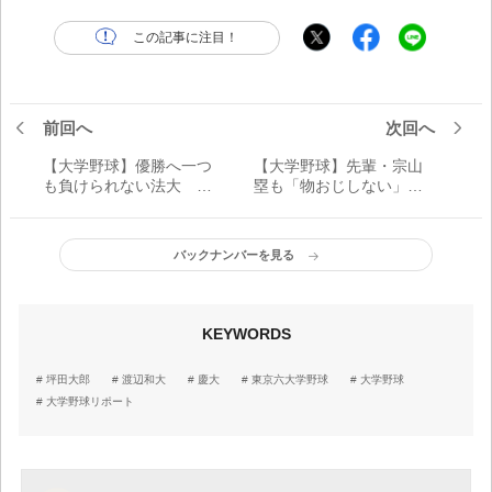
この記事に注目！
前回へ
次回へ
【大学野球】優勝へ一つ
【大学野球】先輩・宗山
も負けられない法大 厳
塁も「物おじしない」と
しい星勘定でも前を向く
称える明大・木本圭一
大島公一監督
慶大相手に闘志
バックナンバーを見る
KEYWORDS
坪田大郎
渡辺和大
慶大
東京六大学野球
大学野球
大学野球リポート