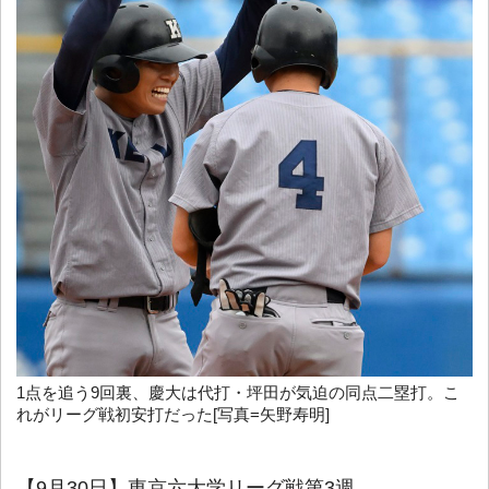
1点を追う9回裏、慶大は代打・坪田が気迫の同点二塁打。こ
れがリーグ戦初安打だった[写真=矢野寿明]
【9月30日】東京六大学リーグ戦第3週