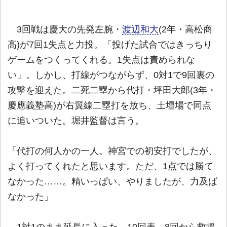
3回戦は慶大の先発左腕・
渡辺和大
(2年・高松商
高)が7回1失点と力投。「投げた試合ではきっちり
ゲームをつくってくれる。1失点は責められな
い」。しかし、打線がつながらず、0対1で9回裏の
攻撃を迎えた。二死二塁から代打・坪田大郎(3年・
慶應義塾高)が右翼線二塁打を放ち、土壇場で同点
に追いついた。堀井監督は言う。
「代打の何人かの一人。神宮での初安打でしたが、
よく打ってくれたと思います。ただ、1点では勝て
なかった……。精いっぱい、やりましたが、力及ば
なかった」
1対1のまま延長に入った。10回表、8回から救援