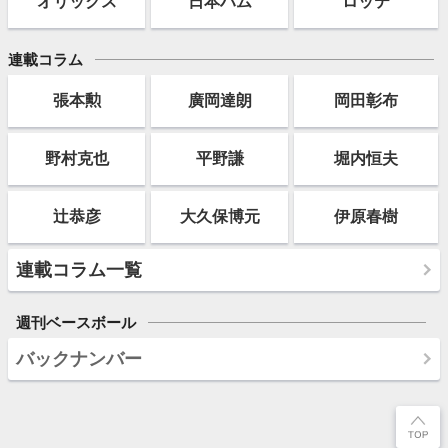
オリックス
日本ハム
ロッテ
連載コラム
張本勲
廣岡達朗
岡田彰布
野村克也
平野謙
堀内恒夫
辻恭彦
大久保博元
伊原春樹
連載コラム一覧
週刊ベースボール
バックナンバー