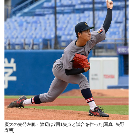
慶大の先発左腕・渡辺は7回1失点と試合を作った[写真=矢野
寿明]