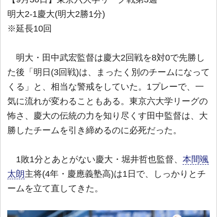
明大2-1慶大(明大2勝1分)
※延長10回
明大・田中武宏監督は慶大2回戦を8対0で先勝し
た後「明日(3回戦)は、まったく別のチームになって
くる」と、相当な警戒をしていた。1プレーで、一
気に流れが変わることもある。東京六大学リーグの
怖さ、慶大の伝統の力を知り尽くす田中監督は、大
勝したチームを引き締めるのに必死だった。
1敗1分とあとがない慶大・堀井哲也監督、
本間颯
太朗
主将(4年・慶應義塾高)は1日で、しっかりとチ
ームを立て直してきた。