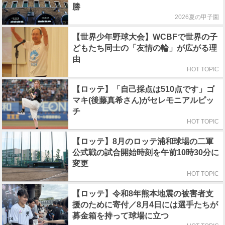
勝
2026夏の甲子園
【世界少年野球大会】WCBFで世界の子
どもたち同士の「友情の輪」が広がる理
由
HOT TOPIC
【ロッテ】「自己採点は510点です」ゴ
マキ(後藤真希さん)がセレモニアルピッ
チ
HOT TOPIC
【ロッテ】8月のロッテ浦和球場の二軍
公式戦の試合開始時刻を午前10時30分に
変更
HOT TOPIC
【ロッテ】令和8年熊本地震の被害者支
援のために寄付／8月4日には選手たちが
募金箱を持って球場に立つ