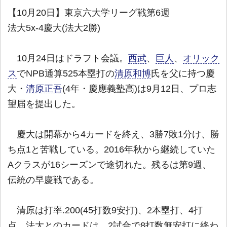
【10月20日】東京六大学リーグ戦第6週
法大5x-4慶大(法大2勝)
10月24日はドラフト会議。
西武
、
巨人
、
オリック
ス
でNPB通算525本塁打の
清原和博
氏を父に持つ慶
大・
清原正吾
(4年・慶應義塾高)は9月12日、プロ志
望届を提出した。
慶大は開幕から4カードを終え、3勝7敗1分け、勝
ち点1と苦戦している。2016年秋から継続していた
Aクラスが16シーズンで途切れた。残るは第9週、
伝統の早慶戦である。
清原は打率.200(45打数9安打)、2本塁打、4打
点。法大とのカードは、2試合で8打数無安打に終わ