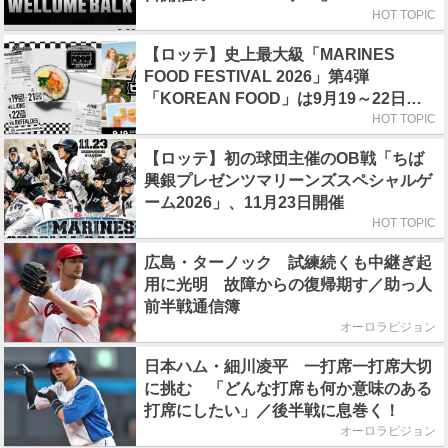
HOT TOPIC
【ロッテ】史上最大級「MARINES
FOOD FESTIVAL 2026」第4弾
「KOREAN FOOD」は9月19～22日／
初日はビール半額デー
HOT TOPIC
【ロッテ】初の球団主催のOB戦「ちば
興銀プレゼンツマリーンズスペシャルゲ
ーム2026」、11月23日開催
HOT TOPIC
広島・ターノック 試練続くも中継ぎ起
用に光明 故障からの復帰期す／助っ人
前半戦通信簿
オーロラビジョン
日本ハム・細川凌平 一打席一打席大切
に挑む 「どんな打席も何か意味のある
打席にしたい」／後半戦に息巻く！
オーロラビジョン