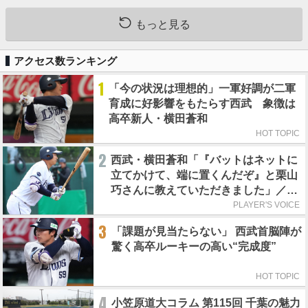
もっと見る
アクセス数ランキング
1
「今の状況は理想的」一軍好調が二軍
育成に好影響をもたらす西武 象徴は
高卒新人・横田蒼和
HOT TOPIC
2
西武・横田蒼和「『バットはネットに
立てかけて、端に置くんだぞ』と栗山
巧さんに教えていただきました」／憧
れの人からの金言
PLAYER'S VOICE
3
「課題が見当たらない」 西武首脳陣が
驚く高卒ルーキーの高い“完成度”
HOT TOPIC
4
小笠原道大コラム 第115回 千葉の魅力