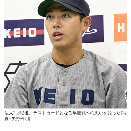
法大2回戦後、ラストカードとなる早慶戦への思いを語った[写
真=矢野寿明]