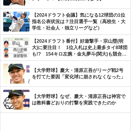
【2024ドラフト会議】気になる12球団の1位
指名公表状況は？注目選手一覧（高校生・大
学生・社会人・独立リーグなど）
【2024ドラフト番付】好遊撃手・宗山塁(明
大)に要注目！ 1位入札は史上最多タイ8球団
も!? 154キロ左腕・金丸夢斗(関大)も競合必
至
【大学野球】慶大・清原正吾がリーグ戦2号
を打てた要因「変化球に崩されなくなった」
【大学野球】なぜ、慶大・清原正吾は神宮で
は教科書どおりの打撃を実践できたのか