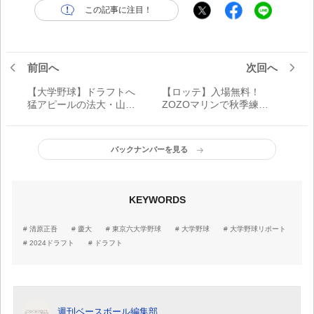
この記事に注目！
前回へ
次回へ
【大学野球】ドラフトへ
【ロッテ】入場無料！
猛アピールの法大・山城
ZOZOマリンで秋季練習
航太郎 ラストシーズン
をスタンドから見学しよ
で結果残せた3つの理由
う
バックナンバーを見る
KEYWORDS
清原正吾
慶大
東京六大学野球
大学野球
大学野球リポート
2024ドラフト
ドラフト
週刊ベースボール編集部