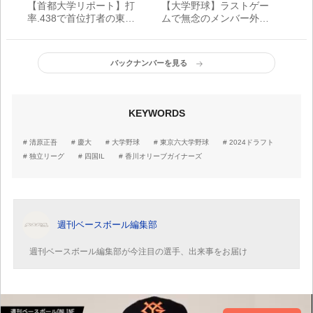
【首都大学リポート】打
【大学野球】ラストゲー
率.438で首位打者の東海
ムで無念のメンバー外も
大・大松柾貴 ヤクルト
東大・府川涼太郎が得た
コーチの叔父に「『やり
学び
ました』って報告した
バックナンバーを見る
い」
KEYWORDS
清原正吾
慶大
大学野球
東京六大学野球
2024ドラフト
独立リーグ
四国IL
香川オリーブガイナーズ
週刊ベースボール編集部
週刊ベースボール編集部が今注目の選手、出来事をお届け