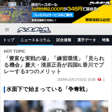
トップ
ニュース＆コラム
試合速報
選手データ
特集
HOT TOPIC
「豊富な実戦の場」「練習環境」「見られ
る機会」慶大・清原正吾が四国IL香川でプ
レーする3つのメリット
2024年10月27日(日) 10:00
1
水面下で始まっている「争奪戦」