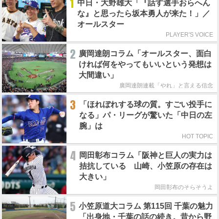
1
中日・大野雄大「『話す選手おらへん
な』と思ったら坂本勇人が来た！」／
オールスター
PLAYER'S VOICE
2
廣岡達朗コラム「オールスター、面白
ければ何をやってもいいという発想は
大間違い」
廣岡達朗連載「やれ」と言える信念
3
「ほれぼれする球の質。すごい投手に
なる」パ・リーグが驚いた「中日の左
腕」は
HOT TOPIC
4
岡田彰布コラム「阪神と巨人の実力は
拮抗している 山崎、小笠原の存在は
大きい」
岡田彰布のそらそうよ
5
小笠原道大コラム 第115回 千葉の魅力
「出身地・千葉の話の続き。昔から野