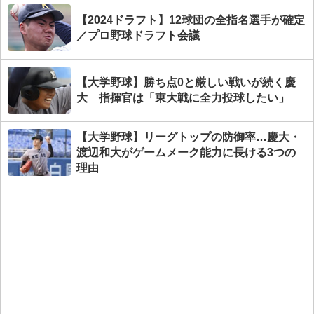
【2024ドラフト】12球団の全指名選手が確定
／プロ野球ドラフト会議
【大学野球】勝ち点0と厳しい戦いが続く慶
大 指揮官は「東大戦に全力投球したい」
【大学野球】リーグトップの防御率…慶大・
渡辺和大がゲームメーク能力に長ける3つの
理由