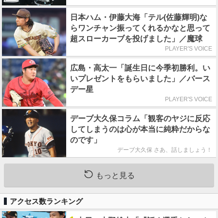
日本ハム・伊藤大海「テル(佐藤輝明)な
らワンチャン振ってくれるかなと思って
超スローカーブを投げました」／魔球
PLAYER'S VOICE
広島・高太一「誕生日に今季初勝利。い
いプレゼントをもらいました」／バース
デー星
PLAYER'S VOICE
デーブ大久保コラム「観客のヤジに反応
してしまうのは心が本当に純粋だからな
のです」
デーブ大久保 さあ、話しましょう！
もっと見る
アクセス数ランキング