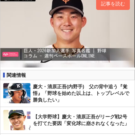
記事を読む
関連情報
慶大・清原正吾(内野手) 父の背中追う『覚
悟』「野球を始めた以上は、トップレベルで
勝負したい」
【大学野球】慶大・清原正吾がリーグ戦2号
を打てた要因「変化球に崩されなくなった」