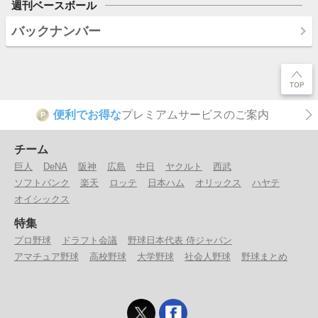
週刊ベースボール
バックナンバー
便利でお得な
プレミアムサービスのご案内
P
チーム
巨人
DeNA
阪神
広島
中日
ヤクルト
西武
ソフトバンク
楽天
ロッテ
日本ハム
オリックス
ハヤテ
オイシックス
特集
プロ野球
ドラフト会議
野球日本代表 侍ジャパン
アマチュア野球
高校野球
大学野球
社会人野球
野球まとめ