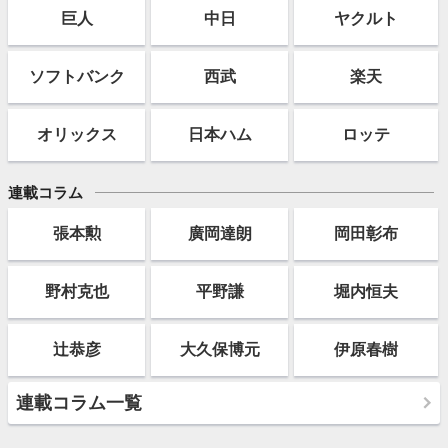
巨人
中日
ヤクルト
ソフト
バンク
西武
楽天
オリックス
日本ハム
ロッテ
連載コラム
張本勲
廣岡達朗
岡田彰布
野村克也
平野謙
堀内恒夫
辻恭彦
大久保博元
伊原春樹
連載コラム一覧