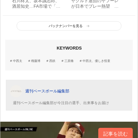
石川柊太、坂本誠志郎、
ヤクルト退団のヤフーレ
酒居知史…FA市場で「C
が日本でプレー熱望 他
ランクの人気選手」たち
球団が高評価で「争奪戦
の可能性」が
バックナンバーを見る
KEYWORDS
中西太
権藤博
西鉄
三原脩
中西太、優しき怪童
週刊ベースボール編集部
週刊ベースボール編集部が今注目の選手、出来事をお届け
記事を読む