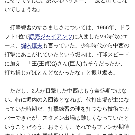
たそうです(笑)。あんなバッター、二度と出てこな
いでしょうね」
打撃練習のすさまじさについては、1966年、ドラ
フト1位で
読売ジャイアンツ
に入団したV9時代のエ
ース、
堀内恒夫
も言っていた。少年時代から中西の
打撃にあこがれていたという堀内は、打球スピード
に加え、「王(王貞治)さん(巨人)もそうだったが、
打ち損じがほとんどなかったな」と振り返る。
ただし、2人が目撃した中西はもう全盛期ではな
い。特に堀内の入団後となれば、代打出場が主にな
っていた時期だ。打撃練習の球を打つなら技術でカ
バーできたが、スタメン出場は難しくなっていたと
いうことだろう。おそらく、それでもファンが期待