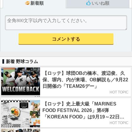
新着順
いいね順
新着 野球コラム
【ロッテ】球団OBの橋本、渡辺俊、久
保、塀内、内が来場、OB解説も／9月22
日開催の「TEAM26デー」
HOT TOPIC
【ロッテ】史上最大級「MARINES
FOOD FESTIVAL 2026」第4弾
「KOREAN FOOD」は9月19～22日／
初日はビール半額デー
HOT TOPIC