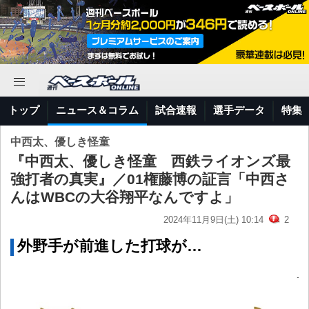
トップ
ニュース＆コラム
試合速報
選手データ
特集
中西太、優しき怪童
『中西太、優しき怪童 西鉄ライオンズ最
強打者の真実』／01権藤博の証言「中西さ
んはWBCの大谷翔平なんですよ」
2024年11月9日(土) 10:14
2
外野手が前進した打球が…