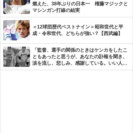
燃えた、38年ぶりの日本一 権藤マジックと
マシンガン打線の結実
＜12球団歴代ベストナイン＞昭和世代と平
成・令和世代、どちらが強い？【西武編】
「監督、選手の関係のときはケンカをしたこ
ともあったと思うが、あなたの訃報を聞き、
涙を流し、悲しみ、感謝している。いい人生
だったんじゃないかな」／追悼・中西太【野
村克也を語る(中編)】