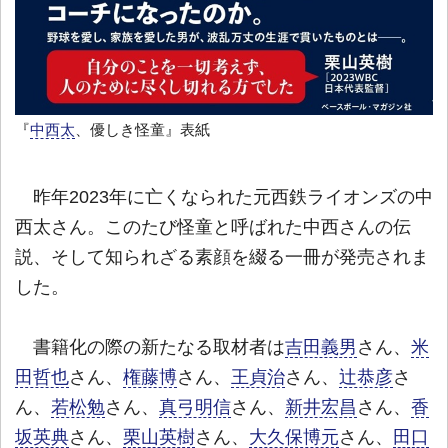
『
中西太
、優しき怪童』表紙
昨年2023年に亡くなられた元西鉄ライオンズの中
西太さん。このたび怪童と呼ばれた中西さんの伝
説、そして知られざる素顔を綴る一冊が発売されま
した。
書籍化の際の新たなる取材者は
吉田義男
さん、
米
田哲也
さん、
権藤博
さん、
王貞治
さん、
辻恭彦
さ
ん、
若松勉
さん、
真弓明信
さん、
新井宏昌
さん、
香
坂英典
さん、
栗山英樹
さん、
大久保博元
さん、
田口