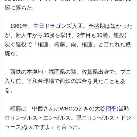
腑に落ちた。
1961年、
中日ドラゴンズ
入団。全盛期は短かった
が、新人年から35勝を挙げ、2年目も30勝。連投に
次ぐ連投で「権藤、権藤、雨、権藤」と言われた鉄
腕だ。
西鉄の本拠地・福岡県の隣、佐賀県出身で、プロ
入り前、平和台球場で西鉄の試合を見たこともあ
る。
権藤は「中西さんはWBCのときの
大谷翔平
(当時
ロサンゼルス・エンゼルス。現ロサンゼルス・ドジ
ャース)なんですよ」と言った。