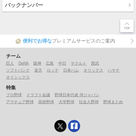
バックナンバー
便利でお得な
プレミアムサービスのご案内
P
チーム
巨人
DeNA
阪神
広島
中日
ヤクルト
西武
ソフトバンク
楽天
ロッテ
日本ハム
オリックス
ハヤテ
オイシックス
特集
プロ野球
ドラフト会議
野球日本代表 侍ジャパン
アマチュア野球
高校野球
大学野球
社会人野球
野球まとめ