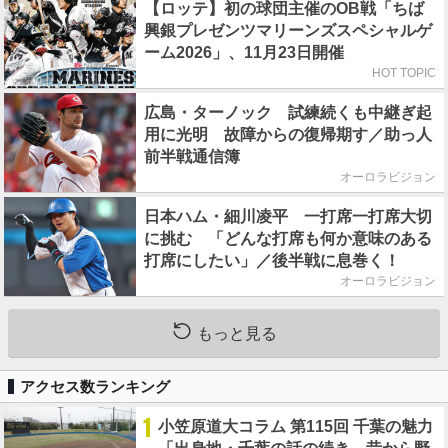
【ロッテ】初の球団主催のOB戦「ちば
興銀プレゼンツマリーンズスペシャルゲ
ーム2026」、11月23日開催
HOT TOPIC
広島・ターノック 試練続くも中継ぎ起
用に光明 故障からの復帰期す／助っ人
前半戦通信簿
オーロラビジョン
日本ハム・細川凌平 一打席一打席大切
に挑む 「どんな打席も何か意味のある
打席にしたい」／後半戦に息巻く！
オーロラビジョン
もっと見る
アクセス数ランキング
1
小笠原道大コラム 第115回 千葉の魅力