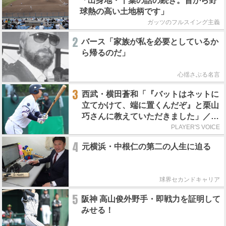
「出身地・千葉の話の続き。昔から野
球熱の高い土地柄です」
ガッツのフルスイング主義
2
バース「家族が私を必要としているか
ら帰るのだ」
心揺さぶる名言
3
西武・横田蒼和「『バットはネットに
立てかけて、端に置くんだぞ』と栗山
巧さんに教えていただきました」／憧
れの人からの金言
PLAYER'S VOICE
4
元横浜・中根仁の第二の人生に迫る
球界セカンドキャリア
5
阪神 高山俊外野手・即戦力を証明して
みせる！